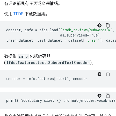
有评论都具有
正面
或
负面
情绪。
使用
TFDS
下载数据集。
dataset
,
info
=
tfds
.
load
(
'imdb_reviews/subwords8k'
,
as_supervised
=
True
)
train_dataset
,
test_dataset
=
dataset
[
'train'
],
data
数据集
info
包括编码器
(
tfds.features.text.SubwordTextEncoder
)。