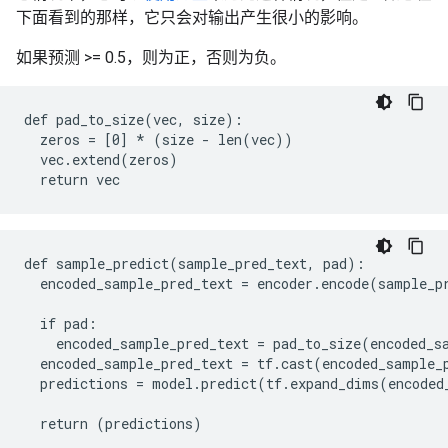
下面看到的那样，它只会对输出产生很小的影响。
如果预测 >= 0.5，则为正，否则为负。
def pad_to_size(vec, size):

  zeros = [0] * (size - len(vec))

  vec.extend(zeros)

def sample_predict(sample_pred_text, pad):

  encoded_sample_pred_text = encoder.encode(sample_pr
  if pad:

    encoded_sample_pred_text = pad_to_size(encoded_sa
  encoded_sample_pred_text = tf.cast(encoded_sample_p
  predictions = model.predict(tf.expand_dims(encoded_