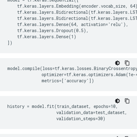
    tf.keras.layers.Embedding(encoder.vocab_size, 64)
    tf.keras.layers.Bidirectional(tf.keras.layers.LST
    tf.keras.layers.Bidirectional(tf.keras.layers.LST
    tf.keras.layers.Dense(64, activation='relu'),

    tf.keras.layers.Dropout(0.5),

    tf.keras.layers.Dense(1)

model.compile(loss=tf.keras.losses.BinaryCrossentropy
              optimizer=tf.keras.optimizers.Adam(1e-4
history = model.fit(train_dataset, epochs=10,

                    validation_data=test_dataset,
