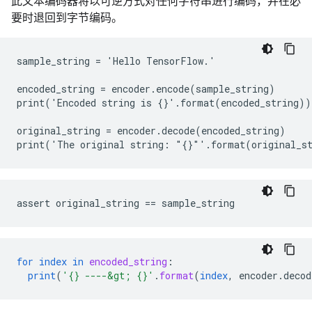
此文本编码器将以可逆方式对任何字符串进行编码，并在必
要时退回到字节编码。
sample_string = 'Hello TensorFlow.'

encoded_string = encoder.encode(sample_string)

print('Encoded string is {}'.format(encoded_string))

original_string = encoder.decode(encoded_string)

for
index
in
encoded_string
:
print
(
'{} ----&gt; {}'
.
format
(
index
,
encoder
.
decod