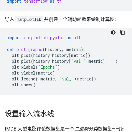
import
tensorflow
as
tf
导入
matplotlib
并创建一个辅助函数来绘制计算图：
import
matplotlib.pyplot
as
plt
def
plot_graphs
(
history
,
metric
):
plt
.
plot
(
history
.
history
[
metric
])
plt
.
plot
(
history
.
history
[
'val_'
+
metric
],
''
)
plt
.
xlabel
(
"Epochs"
)
plt
.
ylabel
(
metric
)
plt
.
legend
([
metric
,
'val_'
+
metric
])
plt
.
show
()
设置输入流水线
IMDB 大型电影评论数据集是一个
二进制分类
数据集——所