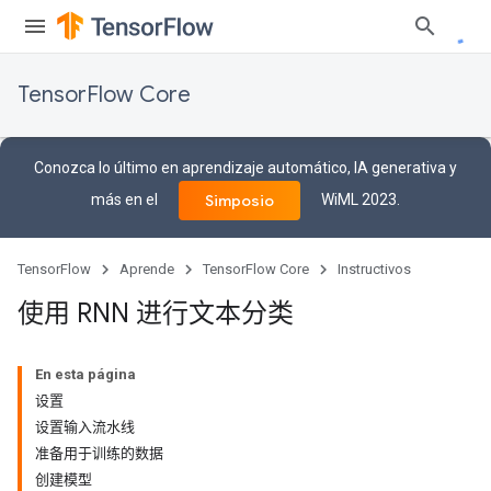
TensorFlow Core
Conozca lo último en aprendizaje automático, IA generativa y
más en el
WiML 2023.
Simposio
TensorFlow
Aprende
TensorFlow Core
Instructivos
使用 RNN 进行文本分类
En esta página
设置
设置输入流水线
准备用于训练的数据
创建模型