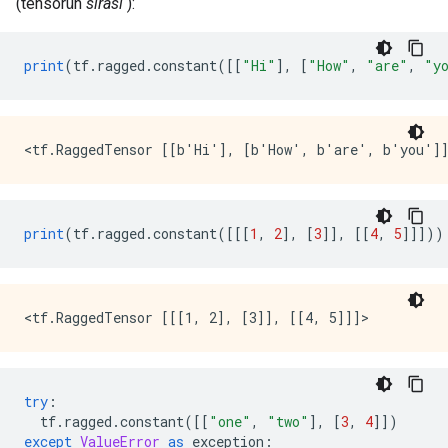
(tensörün
sırası
):
print
(
tf
.
ragged
.
constant
([[
"Hi"
],
[
"How"
,
"are"
,
"y
print
(
tf
.
ragged
.
constant
([[[
1
,
2
],
[
3
]],
[[
4
,
5
]]]))
try
:
  tf
.
ragged
.
constant
([[
"one"
,
"two"
],
[
3
,
4
]])
except
ValueError
as
 exception
: