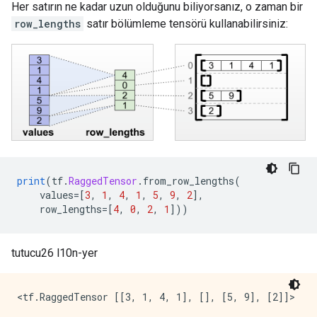
Her satırın ne kadar uzun olduğunu biliyorsanız, o zaman bir
row_lengths
satır bölümleme tensörü kullanabilirsiniz:
print
(
tf
.
RaggedTensor
.
from_row_lengths
(
    values
=[
3
,
1
,
4
,
1
,
5
,
9
,
2
],
    row_lengths
=[
4
,
0
,
2
,
1
]))
tutucu26 l10n-yer