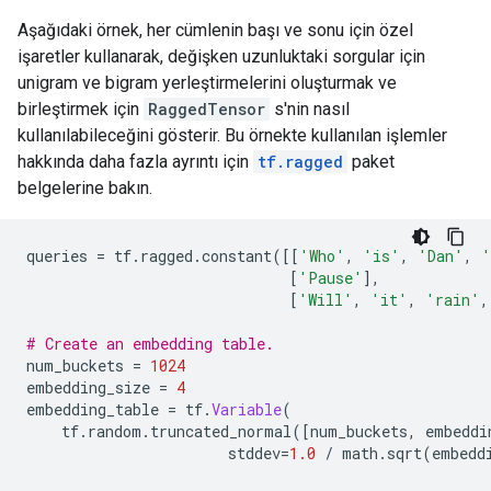
Aşağıdaki örnek, her cümlenin başı ve sonu için özel
işaretler kullanarak, değişken uzunluktaki sorgular için
unigram ve bigram yerleştirmelerini oluşturmak ve
birleştirmek için
RaggedTensor
s'nin nasıl
kullanılabileceğini gösterir. Bu örnekte kullanılan işlemler
hakkında daha fazla ayrıntı için
tf.ragged
paket
belgelerine bakın.
queries 
=
 tf
.
ragged
.
constant
([[
'Who'
,
'is'
,
'Dan'
,
'
[
'Pause'
],
[
'Will'
,
'it'
,
'rain'
,
# Create an embedding table.
num_buckets 
=
1024
embedding_size 
=
4
embedding_table 
=
 tf
.
Variable
(
    tf
.
random
.
truncated_normal
([
num_buckets
,
 embeddi
                       stddev
=
1.0
/
 math
.
sqrt
(
embedd