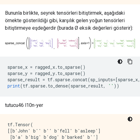
Bununla birlikte, seyrek tensörleri bitiştirmek, aşağıdaki
örnekte gösterildiği gibi, karşılık gelen yoğun tensörleri
bitiştirmeye eşdeğerdir (burada Ø eksik değerleri gösterir):
sparse_x 
=
 ragged_x
.
to_sparse
()
sparse_y 
=
 ragged_y
.
to_sparse
()
sparse_result 
=
 tf
.
sparse
.
concat
(
sp_inputs
=[
sparse_x
print
(
tf
.
sparse
.
to_dense
(
sparse_result
,
''
))
tutucu46 l10n-yer
tf.Tensor(

[[b'John' b'' b'' b'fell' b'asleep']

 [b'a' b'big' b'dog' b'barked' b'']
