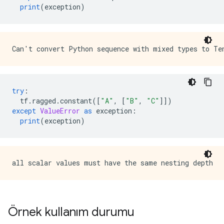
print
(
exception
)
try
:
  tf
.
ragged
.
constant
([
"A"
,
[
"B"
,
"C"
]])
except
ValueError
as
 exception
:
print
(
exception
)
Örnek kullanım durumu