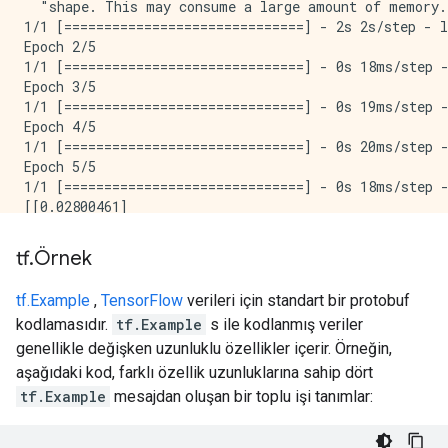
  "shape. This may consume a large amount of memory.
1/1 [==============================] - 2s 2s/step - l
Epoch 2/5

1/1 [==============================] - 0s 18ms/step -
Epoch 3/5

1/1 [==============================] - 0s 19ms/step -
Epoch 4/5

1/1 [==============================] - 0s 20ms/step -
Epoch 5/5

1/1 [==============================] - 0s 18ms/step -
[[0.02800461]

 [0.00945962]

 [0.02283431]

tf
.
Örnek
tf.Example
,
TensorFlow
verileri için standart bir protobuf
kodlamasıdır.
tf.Example
s ile kodlanmış veriler
genellikle değişken uzunluklu özellikler içerir. Örneğin,
aşağıdaki kod, farklı özellik uzunluklarına sahip dört
tf.Example
mesajdan oluşan bir toplu işi tanımlar: