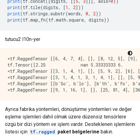
print
(
tf
.
concat
([
digits
,
[[
5
,
3
]]],
 axis
=
0
))
print
(
tf
.
tile
(
digits
,
[
1
,
2
]))
print
(
tf
.
strings
.
substr
(
words
,
0
,
2
))
print
(
tf
.
map_fn
(
tf
.
math
.
square
,
 digits
))
tutucu2 l10n-yer
<tf.RaggedTensor [[6, 4, 7, 4], [], [8, 12, 5], [9], 
tf.Tensor([2.25              nan 5.33333333 6.       
<tf.RaggedTensor [[3, 1, 4, 1], [], [5, 9, 2], [6], [
<tf.RaggedTensor [[3, 1, 4, 1, 3, 1, 4, 1], [], [5, 9
<tf.RaggedTensor [[b'So', b'lo'], [b'th', b'fo', b'a
Ayrıca fabrika yöntemleri, dönüştürme yöntemleri ve değer
eşleme işlemleri dahil olmak üzere düzensiz tensörlere
özgü bir dizi yöntem ve işlem vardır. Desteklenen işlemlerin
listesi için
tf.ragged
paket belgelerine
bakın.