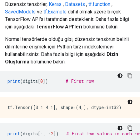
Düzensiz tensörler,
Keras
,
Datasets
,
tf.function
,
SavedModels
ve
tf.Example
dahil olmak üzere birçok
TensorFlow API'si tarafından desteklenir. Daha fazla bilgi
için aşağıdaki
TensorFlow API'leri
bölümüne bakın.
Normal tensörlerde olduğu gibi, düzensiz tensörün belirli
dilimlerine erişmek için Python tarzı indekslemeyi
kullanabilirsiniz. Daha fazla bilgi için aşağıdaki
Dizin
Oluşturma
bölümüne bakın.
print
(
digits
[
0
])
# First row
print
(
digits
[:,
:
2
])
# First two values in each ro