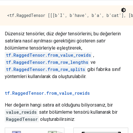
Düzensiz tensörler, düz
değer
tensörlerini, bu değerlerin
satırlara nasıl ayrılması gerektiğini gösteren
satır
bölümleme
tensörleriyle eşleştirerek,
tf.RaggedTensor.from_value_rowids
,
tf.RaggedTensor.from_row_lengths
ve
tf.RaggedTensor.from_row_splits
gibi fabrika sınıf
yöntemleri kullanılarak da oluşturulabilir.
tf
.
Ragged
Tensor
.
from
_
value
_
rowids
Her değerin hangi satıra ait olduğunu biliyorsanız, bir
value_rowids
satır bölümleme tensörü kullanarak bir
RaggedTensor
oluşturabilirsiniz: