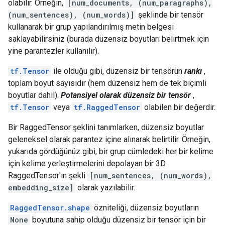
olabilir. Örneğin,
[num_documents, (num_paragraphs),
(num_sentences), (num_words)]
şeklinde bir tensör
kullanarak bir grup yapılandırılmış metin belgesi
saklayabilirsiniz (burada düzensiz boyutları belirtmek için
yine parantezler kullanılır).
tf.Tensor
ile olduğu gibi, düzensiz bir tensörün
rankı
,
toplam boyut sayısıdır (hem düzensiz hem de tek biçimli
boyutlar dahil).
Potansiyel olarak düzensiz bir tensör
,
tf.Tensor
veya
tf.RaggedTensor
olabilen bir değerdir.
Bir RaggedTensor şeklini tanımlarken, düzensiz boyutlar
geleneksel olarak parantez içine alınarak belirtilir. Örneğin,
yukarıda gördüğünüz gibi, bir grup cümledeki her bir kelime
için kelime yerleştirmelerini depolayan bir 3D
RaggedTensor'ın şekli
[num_sentences, (num_words),
embedding_size]
olarak yazılabilir.
RaggedTensor.shape
özniteliği, düzensiz boyutların
None
boyutuna sahip olduğu düzensiz bir tensör için bir