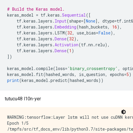
# Build the Keras model.
keras_model 
=
 tf
.
keras
.
Sequential
([
    tf
.
keras
.
layers
.
Input
(
shape
=[
None
],
 dtype
=
tf
.
int
    tf
.
keras
.
layers
.
Embedding
(
hash_buckets
,
16
),
    tf
.
keras
.
layers
.
LSTM
(
32
,
 use_bias
=
False
),
    tf
.
keras
.
layers
.
Dense
(
32
),
    tf
.
keras
.
layers
.
Activation
(
tf
.
nn
.
relu
),
    tf
.
keras
.
layers
.
Dense
(
1
)
])
keras_model
.
compile
(
loss
=
'binary_crossentropy'
,
 opti
keras_model
.
fit
(
hashed_words
,
 is_question
,
 epochs
=
5
)
print
(
keras_model
.
predict
(
hashed_words
))
tutucu48 l10n-yer
WARNING:tensorflow:Layer lstm will not use cuDNN ker
Epoch 1/5

/tmpfs/src/tf_docs_env/lib/python3.7/site-packages/t