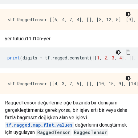
yer tutucu11 l10n-yer
print
(
digits 
+
 tf
.
ragged
.
constant
([[
1
,
2
,
3
,
4
],
[],
RaggedTensor değerlerine öğe bazında bir dönüşüm
gerçekleştirmeniz gerekiyorsa, bir işlev artı bir veya daha
fazla bağımsız değişken alan ve işlevi
tf.ragged.map_flat_values
değerlerini dönüştürmek
için uygulayan
RaggedTensor
RaggedTensor
.