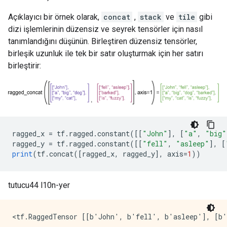
Açıklayıcı bir örnek olarak,
concat
,
stack
ve
tile
gibi
dizi işlemlerinin düzensiz ve seyrek tensörler için nasıl
tanımlandığını düşünün. Birleştiren düzensiz tensörler,
birleşik uzunluk ile tek bir satır oluşturmak için her satırı
birleştirir:
ragged_x 
=
 tf
.
ragged
.
constant
([[
"John"
],
[
"a"
,
"big"
ragged_y 
=
 tf
.
ragged
.
constant
([[
"fell"
,
"asleep"
],
[
print
(
tf
.
concat
([
ragged_x
,
 ragged_y
],
 axis
=
1
))
tutucu44 l10n-yer