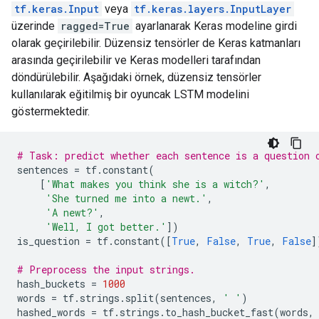
tf.keras.Input
veya
tf.keras.layers.InputLayer
üzerinde
ragged=True
ayarlanarak Keras modeline girdi
olarak geçirilebilir. Düzensiz tensörler de Keras katmanları
arasında geçirilebilir ve Keras modelleri tarafından
döndürülebilir. Aşağıdaki örnek, düzensiz tensörler
kullanılarak eğitilmiş bir oyuncak LSTM modelini
göstermektedir.
# Task: predict whether each sentence is a question 
sentences 
=
 tf
.
constant
(
[
'What makes you think she is a witch?'
,
'She turned me into a newt.'
,
'A newt?'
,
'Well, I got better.'
])
is_question 
=
 tf
.
constant
([
True
,
False
,
True
,
False
]
# Preprocess the input strings.
hash_buckets 
=
1000
words 
=
 tf
.
strings
.
split
(
sentences
,
' '
)
hashed_words 
=
 tf
.
strings
.
to_hash_bucket_fast
(
words
,