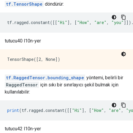
tf.TensorShape
döndürür:
tf
.
ragged
.
constant
([[
"Hi"
],
[
"How"
,
"are"
,
"you"
]])
tutucu40 l10n-yer
tf.RaggedTensor.bounding_shape
yöntemi, belirli bir
RaggedTensor
için sıkı bir sınırlayıcı şekil bulmak için
kullanılabilir:
print
(
tf
.
ragged
.
constant
([[
"Hi"
],
[
"How"
,
"are"
,
"y
tutucu42 l10n-yer