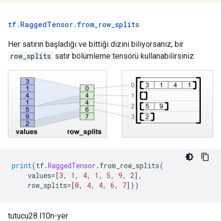
tf
.
Ragged
Tensor
.
from
_
row
_
splits
Her satırın başladığı ve bittiği dizini biliyorsanız, bir
row_splits
satır bölümleme tensörü kullanabilirsiniz:
print
(
tf
.
RaggedTensor
.
from_row_splits
(
    values
=[
3
,
1
,
4
,
1
,
5
,
9
,
2
],
    row_splits
=[
0
,
4
,
4
,
6
,
7
]))
tutucu28 l10n-yer