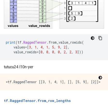
print
(
tf
.
RaggedTensor
.
from_value_rowids
(
    values
=[
3
,
1
,
4
,
1
,
5
,
9
,
2
],
    value_rowids
=[
0
,
0
,
0
,
0
,
2
,
2
,
3
]))
tutucu24 l10n-yer
tf
.
Ragged
Tensor
.
from
_
row
_
lengths