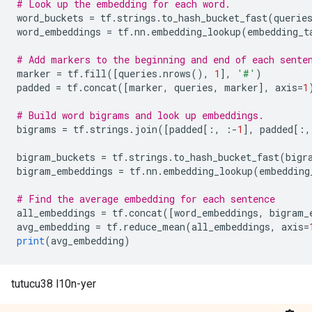
# Look up the embedding for each word.
word_buckets 
=
 tf
.
strings
.
to_hash_bucket_fast
(
querie
word_embeddings 
=
 tf
.
nn
.
embedding_lookup
(
embedding_t
# Add markers to the beginning and end of each sente
marker 
=
 tf
.
fill
([
queries
.
nrows
(),
1
],
'#'
)
padded 
=
 tf
.
concat
([
marker
,
 queries
,
 marker
],
 axis
=
1
# Build word bigrams and look up embeddings.
bigrams 
=
 tf
.
strings
.
join
([
padded
[:,
:-
1
],
 padded
[:,
bigram_buckets 
=
 tf
.
strings
.
to_hash_bucket_fast
(
bigr
bigram_embeddings 
=
 tf
.
nn
.
embedding_lookup
(
embedding
# Find the average embedding for each sentence
all_embeddings 
=
 tf
.
concat
([
word_embeddings
,
 bigram_
avg_embedding 
=
 tf
.
reduce_mean
(
all_embeddings
,
 axis
=
print
(
avg_embedding
)
tutucu38 l10n-yer