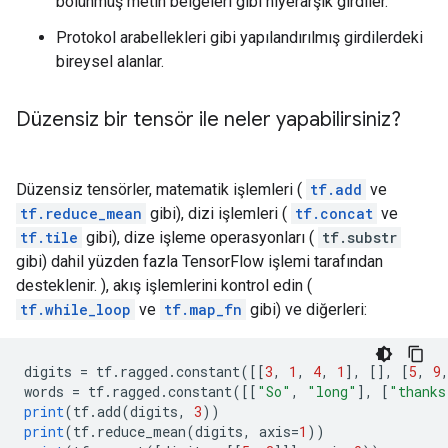
bölünmüş metin belgeleri gibi hiyerarşik girdiler.
Protokol arabellekleri gibi yapılandırılmış girdilerdeki
bireysel alanlar.
Düzensiz bir tensör ile neler yapabilirsiniz?
Düzensiz tensörler, matematik işlemleri (
tf.add
ve
tf.reduce_mean
gibi), dizi işlemleri (
tf.concat
ve
tf.tile
gibi), dize işleme operasyonları (
tf.substr
gibi) dahil yüzden fazla TensorFlow işlemi tarafından
desteklenir. ), akış işlemlerini kontrol edin (
tf.while_loop
ve
tf.map_fn
gibi) ve diğerleri:
digits 
=
 tf
.
ragged
.
constant
([[
3
,
1
,
4
,
1
],
[],
[
5
,
9
words 
=
 tf
.
ragged
.
constant
([[
"So"
,
"long"
],
[
"thanks
print
(
tf
.
add
(
digits
,
3
))
print
(
tf
.
reduce_mean
(
digits
,
 axis
=
1
))