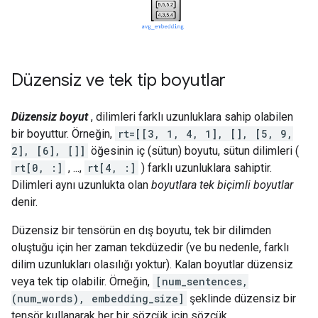
Düzensiz ve tek tip boyutlar
Düzensiz boyut
, dilimleri farklı uzunluklara sahip olabilen
bir boyuttur. Örneğin,
rt=[[3, 1, 4, 1], [], [5, 9,
2], [6], []]
öğesinin iç (sütun) boyutu, sütun dilimleri (
rt[0, :]
, ...,
rt[4, :]
) farklı uzunluklara sahiptir.
Dilimleri aynı uzunlukta olan
boyutlara tek biçimli boyutlar
denir.
Düzensiz bir tensörün en dış boyutu, tek bir dilimden
oluştuğu için her zaman tekdüzedir (ve bu nedenle, farklı
dilim uzunlukları olasılığı yoktur). Kalan boyutlar düzensiz
veya tek tip olabilir. Örneğin,
[num_sentences,
(num_words), embedding_size]
şeklinde düzensiz bir
tensör kullanarak her bir sözcük için sözcük