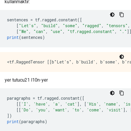
kullanmaktır:
sentences 
=
 tf
.
ragged
.
constant
([
[
"Let's"
,
"build"
,
"some"
,
"ragged"
,
"tensors"
,
[
"We"
,
"can"
,
"use"
,
"tf.ragged.constant"
,
"."
]
print
(
sentences
)
yer tutucu21 l10n-yer
paragraphs 
=
 tf
.
ragged
.
constant
([
[[
'I'
,
'have'
,
'a'
,
'cat'
],
[
'His'
,
'name'
,
'is
[[
'Do'
,
'you'
,
'want'
,
'to'
,
'come'
,
'visit'
],
])
print
(
paragraphs
)