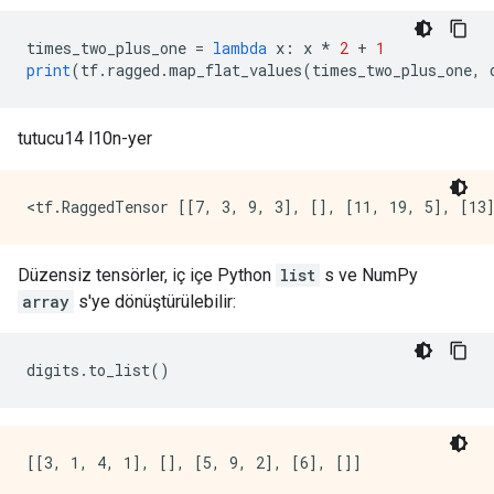
times_two_plus_one 
=
lambda
 x
:
 x 
*
2
+
1
print
(
tf
.
ragged
.
map_flat_values
(
times_two_plus_one
,
 
tutucu14 l10n-yer
Düzensiz tensörler, iç içe Python
list
s ve NumPy
array
s'ye dönüştürülebilir:
digits
.
to_list
()