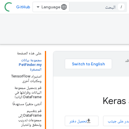
GitHub
/
على هذه الصفحة
مجموعة بيانات
وقد
PetFinder.my
المصغرة
استيراد TensorFlow
ومكتبات أخرى
قم بتحميل مجموعة
البيانات وقراءتها في
DataFrame الباندا
أنشئ متغيرًا مستهدفًا
قم بتقسيم
DataFrame إلى
مجموعات تدريب
در على جيثب
تحميل دفتر
وتحقق واختبار