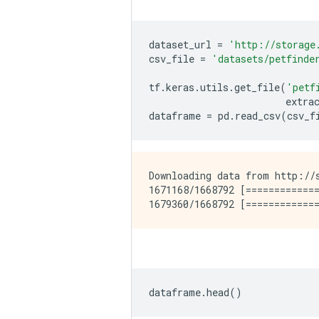
dataset_url 
=
'http://storage
csv_file 
=
'datasets/petfinde
tf
.
keras
.
utils
.
get_file
(
'petf
                        extra
dataframe 
=
 pd
.
read_csv
(
csv_f
Downloading data from http://s
1671168/1668792 [=============
dataframe
.
head
()