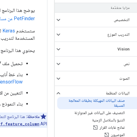
مزايا متقدّمة
يوضح هذا البرنامج ا
PetFinder من مسابقة Kaggle
التخصيص
ستستخدم
Keras
لت
التدريب الموزع
المستخدمة لتدريب ال
Vision
يحتوي هذا البرنامج 
تحميل ملف CSV في
نص
بناء خط أناب
الصوت
TensorFlow
التعيين من الأعمدة في ملف CSV إلى الميزات الم
البيانات المنظمة
صنف البيانات المهيكلة بطبقات المعالجة
بناء النموذج وتد
المسبقة
التصنيف على البيانات غير المتوازنة
ملاحظة:
هذا البرنامج الت
التنبؤ بالسلاسل الزمنية
API ، حيث أن الأولى أكثر سهولة ويمكن تضمينها بسهولة داخل نموذجك لتبسيط عملية النشر.
tf.feature_column
نماذج غابات القرار
الموصيون