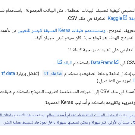
لتعليمي كيفية تصنيف البيانات المنظمة ، مثل البيانات المجدولة ، باستخدام
المخزنة في ملف CSV.
عريف النموذج ،
وستستخدم طبقات Keras المسبقة كجسر للتعيين
نموذج. الهدف هو توقع ما إذا كان سيتم تبني حيوان أليف.
التعليمي على تعليمات برمجية كاملة لـ:
DataFrame
باستخدام
الباندا
.
يب إدخال لدفعة وخلط الصفوف باستخدام
tf.data
. (تفضل بزيارة
ta
لمزيد من التفاصيل.)
ستخدمة لتدريب النموذج باستخدام طبقات Keras المسبقة.
ريبه وتقييمه باستخدام أساليب Keras المدمجة.
عليمي مشابه
لتصنيف البيانات المنظمة باستخدام أعمدة المعالم
. يستخدم هذا الإصدار
طبقات المعا