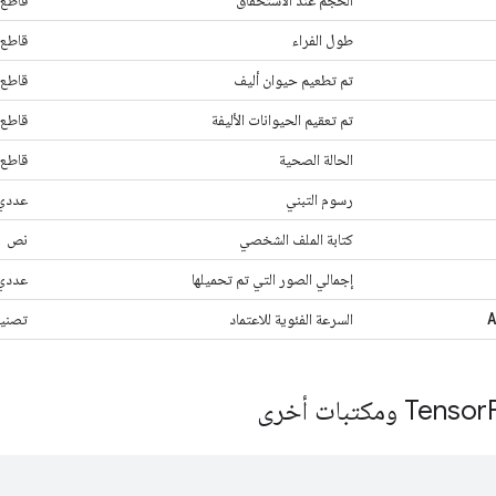
الحجم عند الاستحقاق
قاطع
طول الفراء
قاطع
تم تطعيم حيوان أليف
قاطع
تم تعقيم الحيوانات الأليفة
قاطع
الحالة الصحية
قاطع
رسوم التبني
عددي
كتابة الملف الشخصي
نص
إجمالي الصور التي تم تحميلها
عددي
السرعة الفئوية للاعتماد
تصني
رى