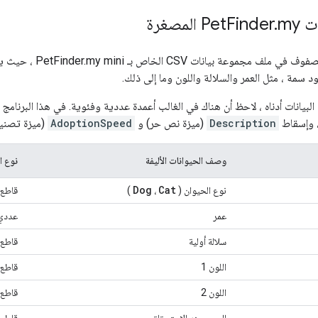
Pet
my المصغرة
.
Finder
هناك عدة آلاف من الصفوف 
مة ، مثل العمر والسلالة واللون وما إلى ذلك.
انات أدناه ، لاحظ أن هناك في الغالب أعمدة عددية وفئوية. في هذا البرنامج
، وإسقاط
Description
(ميزة نص حر) و
AdoptionSpeed
(ميزة تصنيف)
وصف الحيوانات الأليفة
نوع ا
Dog
Cat
نوع الحيوان (
،
)
قاطع
عمر
عددي
سلالة أولية
قاطع
اللون 1
قاطع
اللون 2
قاطع