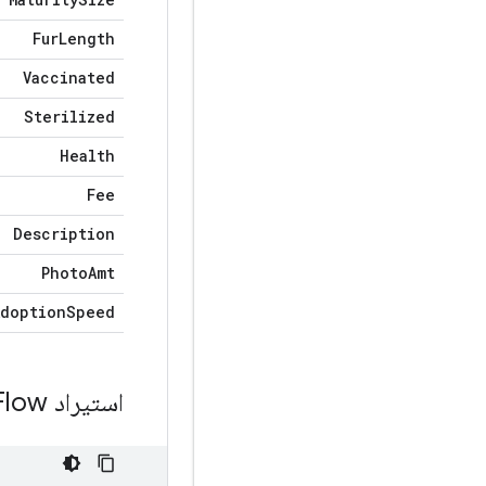
Fur
Length
Vaccinated
Sterilized
Health
Fee
Description
Photo
Amt
Adoption
Speed
استيراد Tensor
Flow ومكتبات أخ