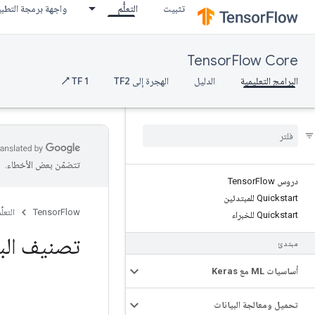
تثبيت
التعلُّم
واجهة برمجة التطب
TensorFlow Core
البرامج التعليمية
الدليل
الهجرة إلى TF2
TF 1 ↗
تتضمّن بعض الأخطاء.
دروس Tensor
Flow
Quickstart للمبتدئين
TensorFlow
التعلُّ
Quickstart للخبراء
تصنيف البيا
مبتدئ
أساسيات ML مع Keras
تحميل ومعالجة البيانات