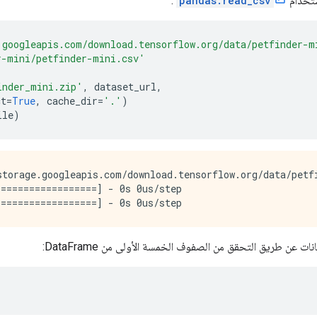
تخدام
pandas.read_csv
:
.googleapis.com/download.tensorflow.org/data/petfinder-m
r-mini/petfinder-mini.csv'
inder_mini.zip'
,
 dataset_url
,
ct
=
True
,
 cache_dir
=
'.'
)
ile
)
torage.googleapis.com/download.tensorflow.org/data/petfi
=================] - 0s 0us/step

 عن طريق التحقق من الصفوف الخمسة الأولى من DataFrame: