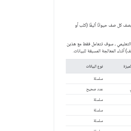
في ملف مجموعة بيانات CSV الخاص بـ PetFinder.my mini ، حيث يصف كل صف حيوانًا أليفًا (كلب أو
 التعليمي ، سوف تتعامل فقط مع هذين
 أثناء المعالجة المسبقة للبيانات.
لميزة
نوع البيانات
سلسلة
عدد صحيح
سلسلة
سلسلة
سلسلة