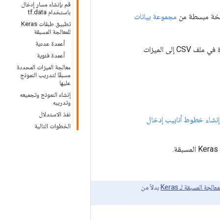
قم بإنشاء مسار إدخال
باستخدام tf.data
 نسخة مبسطة من
مجموعة بيانات
تطبيق طبقات Keras
للمعالجة المسبقة
أعمدة عددية
من الأعمدة في ملف CSV إلى الميزات
أعمدة فئوية
معالجة الميزات المحددة
مسبقًا لتدريب النموذج
عليها
إنشاء النموذج وتجميعه
وتدريبه
نفذ الاستدلال
tf.da: إنشاء خطوط أنابيب إدخال
الخطوات التالية
لجة المسبقة لـ Keras
بدلاً من