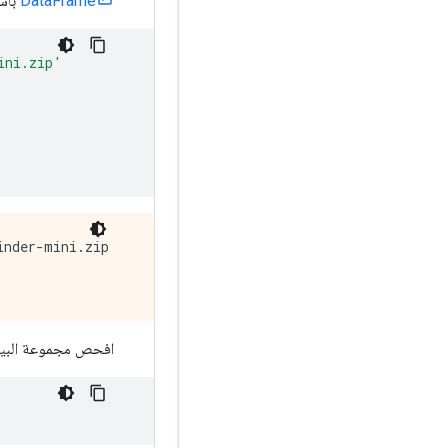
DataFrame
باس
ini.zip'
nder-mini.zip

افحص مجموعة البيانات