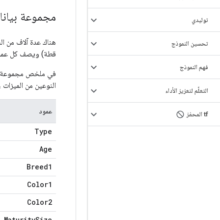
مجموعة بيانات 
توليدي
تحسين النموذج
قطة) ويصف كل عمود س
فهم النموذج
في ملخص مجموعة البي
النوعين من الميزات 
التعلّم لتعزيز الأداء
عمود
tf المحفز
Type
Age
Breed1
Color1
Color2
Maturity
Size