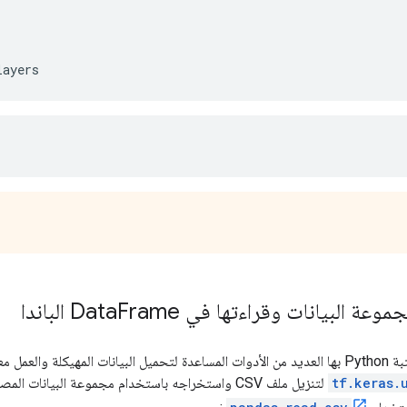
layers
عة البيانات وقراءتها في Data
Frame الباندا
المهيكلة والعمل معها. استخدم
tf.keras.
لتنزيل ملف CSV واستخراجه باستخدام مجموعة البيانات المصغرة PetFinder.my ، وتحميله في