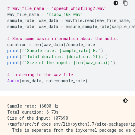
# wav_file_name = 'speech_whistling2.wav'
wav_file_name 
=
'miaow_16k.wav'
sample_rate
,
 wav_data 
=
 wavfile
.
read
(
wav_file_name
,
sample_rate
,
 wav_data 
=
 ensure_sample_rate
(
sample_ra
# Show some basic information about the audio.
duration 
=
 len
(
wav_data
)/
sample_rate
print
(
f
'Sample rate: {sample_rate} Hz'
)
print
(
f
'Total duration: {duration:.2f}s'
)
print
(
f
'Size of the input: {len(wav_data)}'
)
# Listening to the wav file.
Audio
(
wav_data
,
 rate
=
sample_rate
)
Sample rate: 16000 Hz

Total duration: 6.73s

Size of the input: 107698

/tmpfs/src/tf_docs_env/lib/python3.7/site-packages/ip