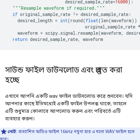
                       desired_sample_rate
=
16000
):
"""Resample waveform if required."""
if
 original_sample_rate 
!=
 desired_sample_rate
:
    desired_length 
=
int
(
round
(
float
(
len
(
waveform
))
                               original_sample_rate 
    waveform 
=
 scipy
.
signal
.
resample
(
waveform
,
 desir
return
 desired_sample_rate
,
 waveform
সাউন্ড ফাইল ডাউনলোড এবং প্রস্তুত করা
হচ্ছে
এখানে আপনি একটি wav ফাইল ডাউনলোড করে শুনবেন। যদি
আপনার কাছে ইতিমধ্যেই একটি ফাইল উপলব্ধ থাকে, তাহলে
এটি শুধুমাত্র কোলাবে আপলোড করুন এবং পরিবর্তে এটি
ব্যবহার করুন।
নোট:
প্রত্যাশিত অডিও ফাইল 16kHz নমুনা হার এ মনো WAV ফাইল হতে
হবে।