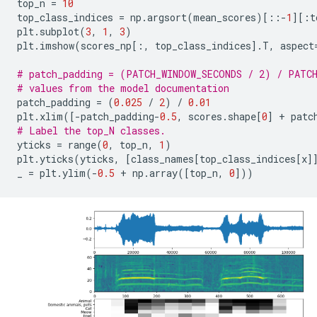
top_n 
=
10
top_class_indices 
=
 np
.
argsort
(
mean_scores
)[::-
1
][:
t
plt
.
subplot
(
3
,
1
,
3
)
plt
.
imshow
(
scores_np
[:,
 top_class_indices
].
T
,
 aspect
# patch_padding = (PATCH_WINDOW_SECONDS / 2) / PATC
# values from the model documentation
patch_padding 
=
(
0.025
/
2
)
/
0.01
plt
.
xlim
([-
patch_padding
-
0.5
,
 scores
.
shape
[
0
]
+
 patc
# Label the top_N classes.
yticks 
=
 range
(
0
,
 top_n
,
1
)
plt
.
yticks
(
yticks
,
[
class_names
[
top_class_indices
[
x
]
_ 
=
 plt
.
ylim
(-
0.5
+
 np
.
array
([
top_n
,
0
]))