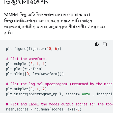
ভিজ্যুয়ালাইজেশন
YAMNet কিছু অতিরিক্ত তথ্যও ফেরত দেয় যা আমরা
ভিজ্যুয়ালাইজেশনের জন্য ব্যবহার করতে পারি। আসুন
ওয়েভফর্ম, বর্ণালীগ্রাম এবং অনুমানকৃত শীর্ষ শ্রেণীর উপর নজর
রাখি।
plt
.
figure
(
figsize
=(
10
,
6
))
# Plot the waveform.
plt
.
subplot
(
3
,
1
,
1
)
plt
.
plot
(
waveform
)
plt
.
xlim
([
0
,
 len
(
waveform
)])
# Plot the log-mel spectrogram (returned by the mode
plt
.
subplot
(
3
,
1
,
2
)
plt
.
imshow
(
spectrogram_np
.
T
,
 aspect
=
'auto'
,
 interpol
# Plot and label the model output scores for the top
mean_scores 
=
 np
.
mean
(
scores
,
 axis
=
0
)