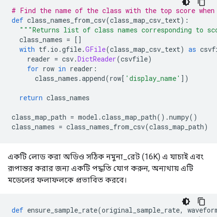
# Find the name of the class with the top score when
def
 class_names_from_csv
(
class_map_csv_text
):
"""Returns list of class names corresponding to sc
  class_names 
=
[]
with
 tf
.
io
.
gfile
.
GFile
(
class_map_csv_text
)
as
 csvf
    reader 
=
 csv
.
DictReader
(
csvfile
)
for
 row 
in
 reader
:
      class_names
.
append
(
row
[
'display_name'
])
return
 class_names
class_map_path 
=
 model
.
class_map_path
().
numpy
()
class_names 
=
 class_names_from_csv
(
class_map_path
)
একটি লোড করা অডিও সঠিক নমুনা_রেট (16K) এ যাচাই এবং
রূপান্তর করার জন্য একটি পদ্ধতি যোগ করুন, অন্যথায় এটি
মডেলের ফলাফলকে প্রভাবিত করবে।
def
 ensure_sample_rate
(
original_sample_rate
,
 wavefor