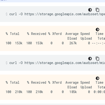
curl 
-
O https
://
storage
.
googleapis
.
com
/
audioset
/
sp
% Total    % Received % Xferd  Average Speed   Time 
                                 Dload  Upload   Tota
curl 
-
O https
://
storage
.
googleapis
.
com
/
audioset
/
mi
% Total    % Received % Xferd  Average Speed   Time 
                                 Dload  Upload   Tota