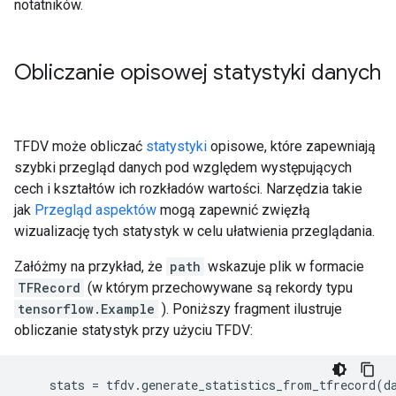
notatników.
Obliczanie opisowej statystyki danych
TFDV może obliczać
statystyki
opisowe, które zapewniają
szybki przegląd danych pod względem występujących
cech i kształtów ich rozkładów wartości. Narzędzia takie
jak
Przegląd aspektów
mogą zapewnić zwięzłą
wizualizację tych statystyk w celu ułatwienia przeglądania.
Załóżmy na przykład, że
path
wskazuje plik w formacie
TFRecord
(w którym przechowywane są rekordy typu
tensorflow.Example
). Poniższy fragment ilustruje
obliczanie statystyk przy użyciu TFDV:
stats
=
tfdv
.
generate_statistics_from_tfrecord
(
d