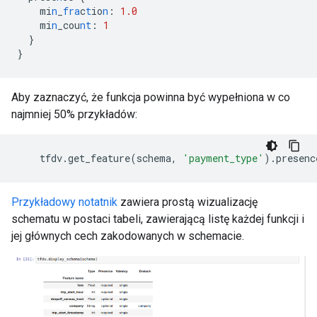
mi
n
_
fra
c
t
io
n
:
1.0
mi
n
_cou
nt
:
1
}
}
Aby zaznaczyć, że funkcja powinna być wypełniona w co
najmniej 50% przykładów:
tfdv
.
get_feature
(
schema
,
'payment_type'
)
.
presenc
Przykładowy notatnik
zawiera prostą wizualizację
schematu w postaci tabeli, zawierającą listę każdej funkcji i
jej głównych cech zakodowanych w schemacie.