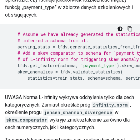
funkcją „payment_type” w zbiorze danych szkoleniowych i
obsługujących:
# Assume we have already generated the statistic
# inferred a schema from it.
serving_stats
=
tfdv
.
generate_statistics_from_tf
# Add a skew comparator to schema for 'payment_t
# of L-infinity norm for triggering skew anomaly
tfdv
.
get_feature
(
schema
,
'payment_type'
)
.
skew_co
skew_anomalies
=
tfdv
.
validate_statistics
(
statistics
=
train_stats
,
schema
=
schema
,
servi
UWAGA Norma L-infinity wykrywa odchylenia tylko dla cech
kategorycznych. Zamiast określać próg
infinity_norm
,
określenie progu
jensen_shannon_divergence
w
skew_comparator
wykryje zniekształcenie zarówno dla
cech numerycznych, jak i kategorycznych.
To samo dotyczy sprawdzania, czy zestaw danych jest