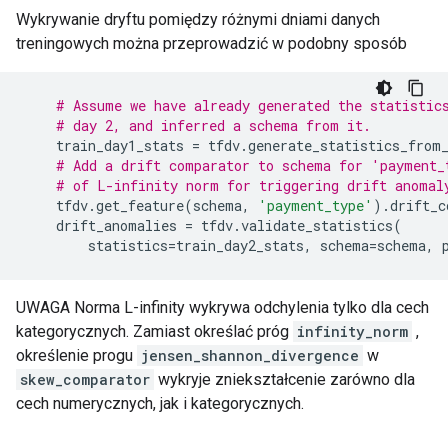
Wykrywanie dryftu pomiędzy różnymi dniami danych
treningowych można przeprowadzić w podobny sposób
# Assume we have already generated the statistic
# day 2, and inferred a schema from it.
train_day1_stats
=
tfdv
.
generate_statistics_from
# Add a drift comparator to schema for 'payment_
# of L-infinity norm for triggering drift anomal
tfdv
.
get_feature
(
schema
,
'payment_type'
)
.
drift_c
drift_anomalies
=
tfdv
.
validate_statistics
(
statistics
=
train_day2_stats
,
schema
=
schema
,
UWAGA Norma L-infinity wykrywa odchylenia tylko dla cech
kategorycznych. Zamiast określać próg
infinity_norm
,
określenie progu
jensen_shannon_divergence
w
skew_comparator
wykryje zniekształcenie zarówno dla
cech numerycznych, jak i kategorycznych.