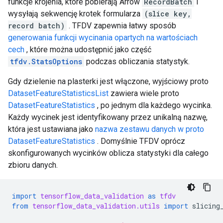
funkcje krojenia, które pobierają Arrow
RecordBatch
i
wysyłają sekwencję krotek formularza
(slice key,
record batch)
. TFDV zapewnia łatwy sposób
generowania funkcji wycinania opartych na wartościach
cech
, które można udostępnić jako część
tfdv.StatsOptions
podczas obliczania statystyk.
Gdy dzielenie na plasterki jest włączone, wyjściowy proto
DatasetFeatureStatisticsList
zawiera wiele proto
DatasetFeatureStatistics
, po jednym dla każdego wycinka.
Każdy wycinek jest identyfikowany przez unikalną nazwę,
która jest ustawiana jako
nazwa zestawu danych w proto
DatasetFeatureStatistics
. Domyślnie TFDV oprócz
skonfigurowanych wycinków oblicza statystyki dla całego
zbioru danych.
import
tensorflow_data_validation
as
tfdv
from
tensorflow_data_validation.utils
import
slicing