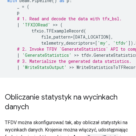
with
beam
.
Pipeline
()
as
p
:
_
=
(
p
# 1. Read and decode the data with tfx_bsl.
|
'TFXIORead'
 >> 
(
tfxio
.
TFExampleRecord
(
file_pattern
=
[
DATA_LOCATION
],
telemetry_descriptors
=
[
'my'
,
'tfdv'
])
.
# 2. Invoke TFDV `GenerateStatistics` API to com
|
'GenerateStatistics'
 >> 
tfdv
.
GenerateStatistic
# 3. Materialize the generated data statistics.
|
'WriteStatsOutput'
 >> 
WriteStatisticsToTFRecor
Obliczanie statystyk na wycinkach
danych
TFDV można skonfigurować tak, aby obliczał statystyki na
wycinkach danych. Krojenie można włączyć, udostępniając