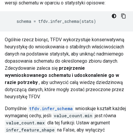
wersji schematu w oparciu o statystyki opisowe:
schema
=
tfdv
.
infer_schema
(
stats
)
Ogólnie rzecz biorąc, TFDV wykorzystuje konserwatywną
heurystykę do wnioskowania o stabilnych właściwościach
danych na podstawie statystyk, aby uniknąć nadmiernego
dopasowania schematu do określonego zbioru danych.
Zdecydowanie zaleca się
przejrzenie
wywnioskowanego schematu i udoskonalenie go w
razie potrzeby
, aby uchwycić całą wiedzę dziedzinową
dotyczącą danych, które mogły zostać przeoczone przez
heurystykę TFDV.
Domyślnie
tfdv.infer_schema
wnioskuje kształt każdej
wymaganej cechy, jeśli
value_count.min
jest równa
value_count.max
dla tej funkcji. Ustaw argument
infer_feature_shape
na False, aby wyłączyć