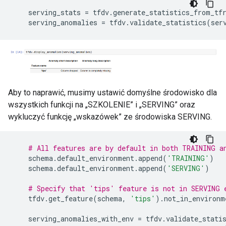
serving_stats
=
tfdv
.
generate_statistics_from_tf
serving_anomalies
=
tfdv
.
validate_statistics
(
ser
Aby to naprawić, musimy ustawić domyślne środowisko dla
wszystkich funkcji na „SZKOLENIE” i „SERVING” oraz
wykluczyć funkcję „wskazówek” ze środowiska SERVING.
# All features are by default in both TRAINING a
schema
.
default_environment
.
append
(
'TRAINING'
)
schema
.
default_environment
.
append
(
'SERVING'
)
# Specify that 'tips' feature is not in SERVING 
tfdv
.
get_feature
(
schema
,
'tips'
)
.
not_in_environm
serving_anomalies_with_env
=
tfdv
.
validate_stati