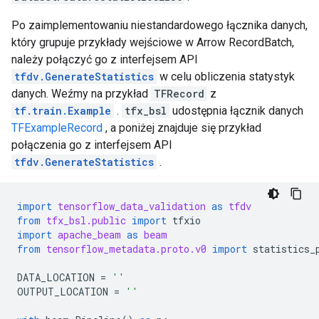
Po zaimplementowaniu niestandardowego łącznika danych,
który grupuje przykłady wejściowe w Arrow RecordBatch,
należy połączyć go z interfejsem API
tfdv.GenerateStatistics
w celu obliczenia statystyk
danych. Weźmy na przykład
TFRecord
z
tf.train.Example
.
tfx_bsl
udostępnia łącznik danych
TFExampleRecord
, a poniżej znajduje się przykład
połączenia go z interfejsem API
tfdv.GenerateStatistics
.
import
tensorflow_data_validation
as
tfdv
from
tfx_bsl.public
import
tfxio
import
apache_beam
as
beam
from
tensorflow_metadata.proto.v0
import
statistics_
DATA_LOCATION
=
''
OUTPUT_LOCATION
=
''