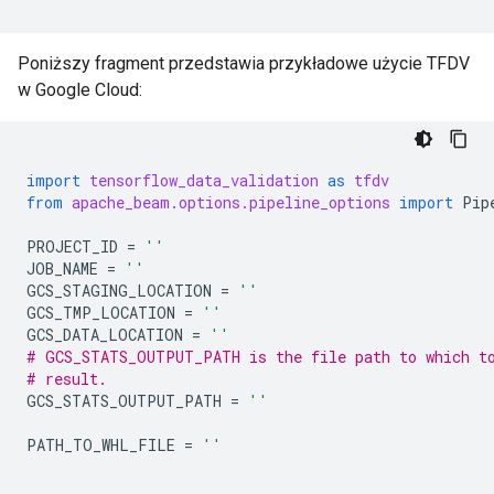
Poniższy fragment przedstawia przykładowe użycie TFDV
w Google Cloud:
import
tensorflow_data_validation
as
tfdv
from
apache_beam.options.pipeline_options
import
Pip
PROJECT_ID
=
''
JOB_NAME
=
''
GCS_STAGING_LOCATION
=
''
GCS_TMP_LOCATION
=
''
GCS_DATA_LOCATION
=
''
# GCS_STATS_OUTPUT_PATH is the file path to which to
# result.
GCS_STATS_OUTPUT_PATH
=
''
PATH_TO_WHL_FILE
=
''