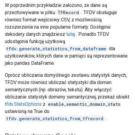
W poprzednim przykładzie założono, że dane są
przechowywane w pliku
TFRecord
. TFDV obsługuje
również format wejściowy CSV, z możliwością
rozszerzenia na inne popularne formaty. Dostępne
dekodery danych znajdziesz
tutaj
. Ponadto TFDV
udostępnia funkcję użytkową
tfdv.generate_statistics_from_dataframe
dla
użytkowników, których dane w pamięci są reprezentowane
jako pandas DataFrame.
Oprócz obliczania domyślnego zestawu statystyk danych,
TFDV może również obliczać statystyki dla domen
semantycznych (np. obrazów, tekstu). Aby włączyć
obliczanie statystyk domeny semantycznej, przekaż obiekt
tfdv.StatsOptions
z
enable_semantic_domain_stats
ustawioną na True do
tfdv.generate_statistics_from_tfrecord
.