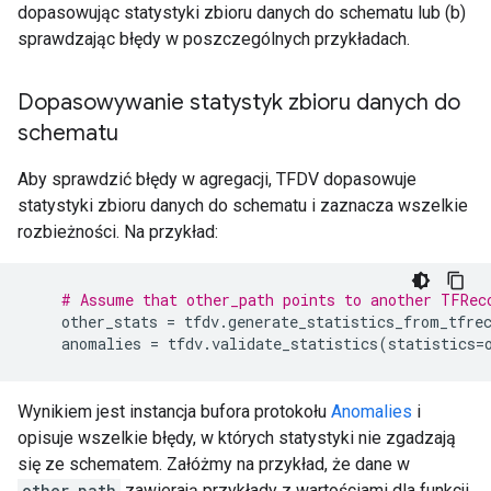
dopasowując statystyki zbioru danych do schematu lub (b)
sprawdzając błędy w poszczególnych przykładach.
Dopasowywanie statystyk zbioru danych do
schematu
Aby sprawdzić błędy w agregacji, TFDV dopasowuje
statystyki zbioru danych do schematu i zaznacza wszelkie
rozbieżności. Na przykład:
# Assume that other_path points to another TFRec
other_stats
=
tfdv
.
generate_statistics_from_tfre
anomalies
=
tfdv
.
validate_statistics
(
statistics
=
Wynikiem jest instancja bufora protokołu
Anomalies
i
opisuje wszelkie błędy, w których statystyki nie zgadzają
się ze schematem. Załóżmy na przykład, że dane w
other_path
zawierają przykłady z wartościami dla funkcji