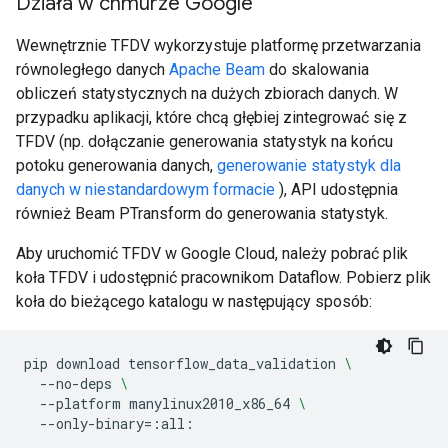
Działa w chmurze Google
Wewnętrznie TFDV wykorzystuje platformę przetwarzania
równoległego danych
Apache Beam
do skalowania
obliczeń statystycznych na dużych zbiorach danych. W
przypadku aplikacji, które chcą głębiej zintegrować się z
TFDV (np. dołączanie generowania statystyk na końcu
potoku generowania danych,
generowanie statystyk dla
danych w niestandardowym formacie
), API udostępnia
również Beam PTransform do generowania statystyk.
Aby uruchomić TFDV w Google Cloud, należy pobrać plik
koła TFDV i udostępnić pracownikom Dataflow. Pobierz plik
koła do bieżącego katalogu w następujący sposób:
pip
download
tensorflow_data_validation
\
--no-deps
\
--platform
manylinux2010_x86_64
\
--only-binary
=
:all:
