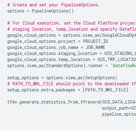
# Create and set your PipelineOptions.
options
=
PipelineOptions
()
# For Cloud execution, set the Cloud Platform projec
# staging location, temp_location and specify Datafl
google_cloud_options
=
options
.
view_as
(
GoogleCloudOp
google_cloud_options
.
project
=
PROJECT_ID
google_cloud_options
.
job_name
=
JOB_NAME
google_cloud_options
.
staging_location
=
GCS_STAGING_
google_cloud_options
.
temp_location
=
GCS_TMP_LOCATIO
options
.
view_as
(
StandardOptions
)
.
runner
=
'DataflowR
setup_options
=
options
.
view_as
(
SetupOptions
)
# PATH_TO_WHL_FILE should point to the downloaded tf
setup_options
.
extra_packages
=
[
PATH_TO_WHL_FILE
]
tfdv
.
generate_statistics_from_tfrecord
(
GCS_DATA_LOCA
output_path
=
G
pipeline_optio