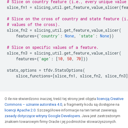
# Slice on country feature (i.e., every unique value
slice_fn1
=
slicing_util
.
get_feature_value_slicer
(
fe
# Slice on the cross of country and state feature (i
# values of the cross).
slice_fn2
=
slicing_util
.
get_feature_value_slicer
(
features
=
{
'country'
:
None
,
'state'
:
None
})
# Slice on specific values of a feature.
slice_fn3
=
slicing_util
.
get_feature_value_slicer
(
features
=
{
'age'
:
[
10
,
50
,
70
]})
stats_options
=
tfdv
.
StatsOptions
(
slice_functions
=
[
slice_fn1
,
slice_fn2
,
slice_fn3
O ile nie stwierdzono inaczej, treść tej strony jest objęta
licencją Creative
Commons – uznanie autorstwa 4.0
, a fragmenty kodu są dostępne na
licencji Apache 2.0
. Szczegółowe informacje na ten temat zawierają
zasady dotyczące witryny Google Developers
. Java jest zastrzeżonym
znakiem towarowym firmy Oracle i jej podmiotów stowarzyszonych.