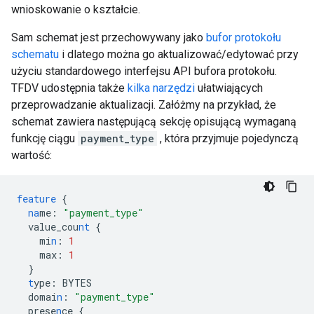
wnioskowanie o kształcie.
Sam schemat jest przechowywany jako
bufor protokołu
schematu
i dlatego można go aktualizować/edytować przy
użyciu standardowego interfejsu API bufora protokołu.
TFDV udostępnia także
kilka narzędzi
ułatwiających
przeprowadzanie aktualizacji. Załóżmy na przykład, że
schemat zawiera następującą sekcję opisującą wymaganą
funkcję ciągu
payment_type
, która przyjmuje pojedynczą
wartość:
feature
{
na
me
:
"payment_type"
value_cou
nt
{
mi
n
:
1
max
:
1
}
t
ype
:
BYTES
domai
n
:
"payment_type"
prese
n
ce
{