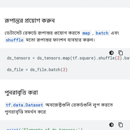
রূপান্তর প্রয়োগ করুন
ডেটাসেট রেকর্ডে রূপান্তর প্রয়োগ করতে
map
,
batch
এবং
shuffle
মতো রূপান্তর ফাংশন ব্যবহার করুন।
ds_tensors 
=
 ds_tensors
.
map
(
tf
.
square
).
shuffle
(
2
).
ba
ds_file 
=
 ds_file
.
batch
(
2
)
পুনরাবৃত্তি করা
tf.data.Dataset
অবজেক্টগুলি রেকর্ডগুলি লুপ করতে
পুনরাবৃত্তি সমর্থন করে:
print
(
'Elements of ds_tensors:'
)