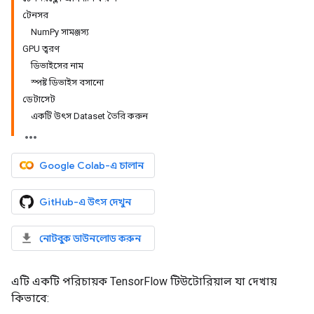
টেনসর
NumPy সামঞ্জস্য
GPU ত্বরণ
ডিভাইসের নাম
স্পষ্ট ডিভাইস বসানো
ডেটাসেট
একটি উৎস Dataset তৈরি করুন
Google Colab-এ চালান
GitHub-এ উৎস দেখুন
নোটবুক ডাউনলোড করুন
এটি একটি পরিচায়ক TensorFlow টিউটোরিয়াল যা দেখায়
কিভাবে: