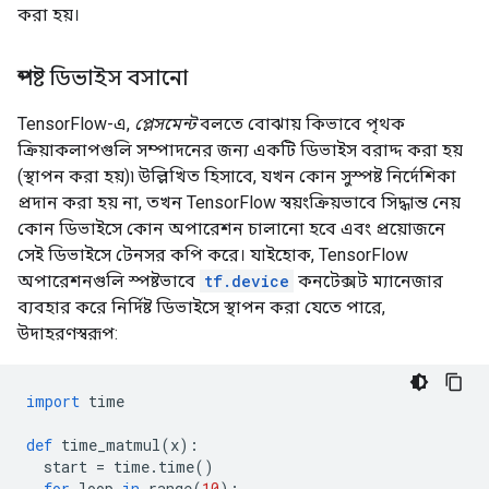
করা হয়।
স্পষ্ট ডিভাইস বসানো
TensorFlow-এ,
প্লেসমেন্ট
বলতে বোঝায় কিভাবে পৃথক
ক্রিয়াকলাপগুলি সম্পাদনের জন্য একটি ডিভাইস বরাদ্দ করা হয়
(স্থাপন করা হয়)৷ উল্লিখিত হিসাবে, যখন কোন সুস্পষ্ট নির্দেশিকা
প্রদান করা হয় না, তখন TensorFlow স্বয়ংক্রিয়ভাবে সিদ্ধান্ত নেয়
কোন ডিভাইসে কোন অপারেশন চালানো হবে এবং প্রয়োজনে
সেই ডিভাইসে টেনসর কপি করে। যাইহোক, TensorFlow
অপারেশনগুলি স্পষ্টভাবে
tf.device
কনটেক্সট ম্যানেজার
ব্যবহার করে নির্দিষ্ট ডিভাইসে স্থাপন করা যেতে পারে,
উদাহরণস্বরূপ:
import
 time
def
 time_matmul
(
x
):
  start 
=
 time
.
time
()
for
 loop 
in
 range
(
10
):