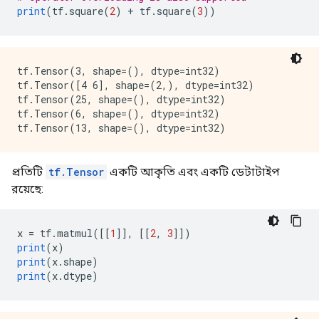
print
(
tf
.
square
(
2
)
+
 tf
.
square
(
3
))
tf.Tensor(3, shape=(), dtype=int32)

tf.Tensor([4 6], shape=(2,), dtype=int32)

tf.Tensor(25, shape=(), dtype=int32)

tf.Tensor(6, shape=(), dtype=int32)

প্রতিটি
tf.Tensor
একটি আকৃতি এবং একটি ডেটাটাইপ
রয়েছে:
x 
=
 tf
.
matmul
([[
1
]],
[[
2
,
3
]])
print
(
x
)
print
(
x
.
shape
)
print
(
x
.
dtype
)