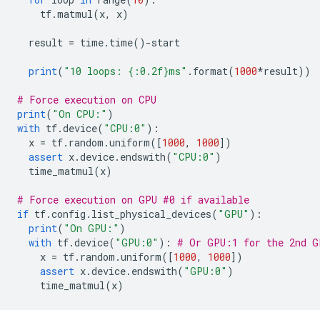
    tf
.
matmul
(
x
,
 x
)
  result 
=
 time
.
time
()-
start
print
(
"10 loops: {:0.2f}ms"
.
format
(
1000
*
result
))
# Force execution on CPU
print
(
"On CPU:"
)
with
 tf
.
device
(
"CPU:0"
):
  x 
=
 tf
.
random
.
uniform
([
1000
,
1000
])
assert
 x
.
device
.
endswith
(
"CPU:0"
)
  time_matmul
(
x
)
# Force execution on GPU #0 if available
if
 tf
.
config
.
list_physical_devices
(
"GPU"
):
print
(
"On GPU:"
)
with
 tf
.
device
(
"GPU:0"
):
# Or GPU:1 for the 2nd G
    x 
=
 tf
.
random
.
uniform
([
1000
,
1000
])
assert
 x
.
device
.
endswith
(
"GPU:0"
)
    time_matmul
(
x
)