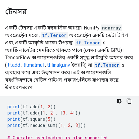
টেনসর
একটি টেনসর একটি বহুমাত্রিক অ্যারে। NumPy
ndarray
অবজেক্টের মতো,
tf.Tensor
অবজেক্টের একটি ডেটা টাইপ
এবং একটি আকৃতি থাকে। উপরন্তু,
tf.Tensor
s
অ্যাক্সিলারেটর মেমরিতে থাকতে পারে (যেমন একটি GPU)।
TensorFlow অপারেশনগুলির একটি সমৃদ্ধ লাইব্রেরি অফার করে
(
tf.add
,
tf.matmul
,
tf.linalg.inv
ইত্যাদি) যা
tf.Tensor
s
ব্যবহার করে এবং উত্পাদন করে। এই অপারেশনগুলি
স্বয়ংক্রিয়ভাবে নেটিভ পাইথন প্রকারগুলিকে রূপান্তর করে,
উদাহরণস্বরূপ:
print
(
tf
.
add
(
1
,
2
))
print
(
tf
.
add
([
1
,
2
],
[
3
,
4
]))
print
(
tf
.
square
(
5
))
print
(
tf
.
reduce_sum
([
1
,
2
,
3
]))
# Operator overloading is also supported