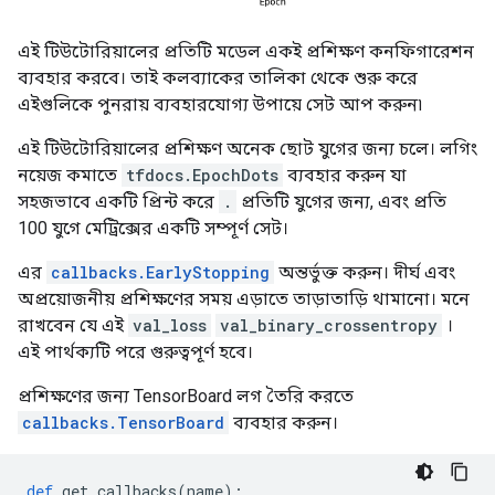
এই টিউটোরিয়ালের প্রতিটি মডেল একই প্রশিক্ষণ কনফিগারেশন
ব্যবহার করবে। তাই কলব্যাকের তালিকা থেকে শুরু করে
এইগুলিকে পুনরায় ব্যবহারযোগ্য উপায়ে সেট আপ করুন৷
এই টিউটোরিয়ালের প্রশিক্ষণ অনেক ছোট যুগের জন্য চলে। লগিং
নয়েজ কমাতে
tfdocs.EpochDots
ব্যবহার করুন যা
সহজভাবে একটি প্রিন্ট করে
.
প্রতিটি যুগের জন্য, এবং প্রতি
100 যুগে মেট্রিক্সের একটি সম্পূর্ণ সেট।
এর
callbacks.EarlyStopping
অন্তর্ভুক্ত করুন। দীর্ঘ এবং
অপ্রয়োজনীয় প্রশিক্ষণের সময় এড়াতে তাড়াতাড়ি থামানো। মনে
রাখবেন যে এই
val_loss
val_binary_crossentropy
।
এই পার্থক্যটি পরে গুরুত্বপূর্ণ হবে।
প্রশিক্ষণের জন্য TensorBoard লগ তৈরি করতে
callbacks.TensorBoard
ব্যবহার করুন।
def
 get_callbacks
(
name
):