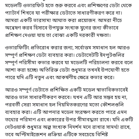
মডেলটি ওভারফিট হতে শুরু করবে এবং প্রশিক্ষণের ডেটা থেকে
প্যাটার্ন শিখবে যা পরীক্ষার ডেটাতে সাধারণীকরণ করে না।
আমরা একটি ভারসাম্য আঘাত করা প্রয়োজন. আমরা নীচে
অন্বেষণ করব হিসাবে উপযুক্ত সংখ্যক যুগের জন্য কীভাবে
প্রশিক্ষণ দেওয়া যায় তা বোঝা একটি দরকারী দক্ষতা।
ওভারফিটিং প্রতিরোধ করার জন্য, সর্বোত্তম সমাধান হল আরও
সম্পূর্ণ প্রশিক্ষণ ডেটা ব্যবহার করা। ডেটাসেটটি ইনপুটগুলির
সম্পূর্ণ পরিসীমা কভার করবে যা মডেলটি পরিচালনা করবে বলে
আশা করা হচ্ছে৷ অতিরিক্ত ডেটা শুধুমাত্র তখনই উপযোগী হতে
পারে যদি এটি নতুন এবং আকর্ষণীয় ক্ষেত্রে কভার করে।
আরও সম্পূর্ণ ডেটাতে প্রশিক্ষিত একটি মডেল স্বাভাবিকভাবেই
আরও ভাল সাধারণীকরণ করবে। যখন এটি আর সম্ভব হয় না,
পরবর্তী সেরা সমাধান হল নিয়মিতকরণের মতো কৌশলগুলি
ব্যবহার করা। এটি আপনার মডেল সংরক্ষণ করতে পারে এমন
তথ্যের পরিমাণ এবং প্রকারের উপর সীমাবদ্ধতা রাখে। যদি একটি
নেটওয়ার্ক শুধুমাত্র অল্প সংখ্যক নিদর্শন মনে রাখার সামর্থ্য রাখে,
তবে অপ্টিমাইজেশন প্রক্রিয়া এটিকে সবচেয়ে বিশিষ্ট