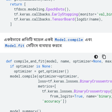
return
[
    tfdocs
.
modeling
.
EpochDots
(),
    tf
.
keras
.
callbacks
.
EarlyStopping
(
monitor
=
'val_bi
    tf
.
keras
.
callbacks
.
TensorBoard
(
logdir
/
name
),
]
একইভাবে প্রতিটি মডেল একই
Model.compile
এবং
Model.fit
সেটিংস ব্যবহার করবে:
def
 compile_and_fit
(
model
,
 name
,
 optimizer
=
None
,
 max
if
 optimizer 
is
None
:
    optimizer 
=
 get_optimizer
()
  model
.
compile
(
optimizer
=
optimizer
,
                loss
=
tf
.
keras
.
losses
.
BinaryCrossentro
                metrics
=[
                  tf
.
keras
.
losses
.
BinaryCrossentropy
                      from_logits
=
True
,
 name
=
'binary
'accuracy'
])
  model
.
summary
()