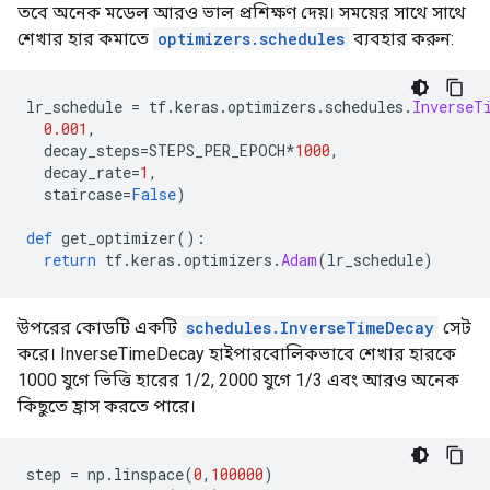
তবে অনেক মডেল আরও ভাল প্রশিক্ষণ দেয়। সময়ের সাথে সাথে
শেখার হার কমাতে
optimizers.schedules
ব্যবহার করুন:
lr_schedule 
=
 tf
.
keras
.
optimizers
.
schedules
.
InverseT
0.001
,
  decay_steps
=
STEPS_PER_EPOCH
*
1000
,
  decay_rate
=
1
,
  staircase
=
False
)
def
 get_optimizer
():
return
 tf
.
keras
.
optimizers
.
Adam
(
lr_schedule
)
উপরের কোডটি একটি
schedules.InverseTimeDecay
সেট
করে। InverseTimeDecay হাইপারবোলিকভাবে শেখার হারকে
1000 যুগে ভিত্তি হারের 1/2, 2000 যুগে 1/3 এবং আরও অনেক
কিছুতে হ্রাস করতে পারে।
step 
=
 np
.
linspace
(
0
,
100000
)