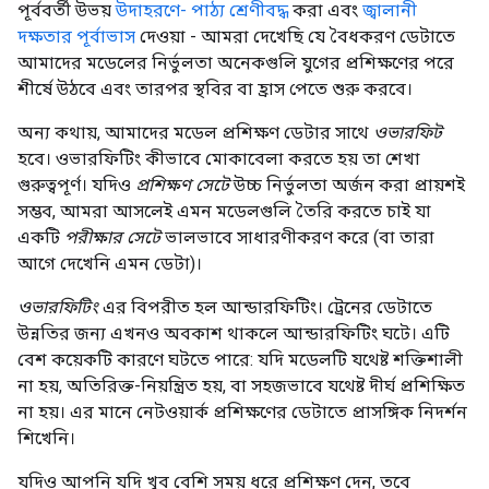
পূর্ববর্তী উভয়
উদাহরণে- পাঠ্য শ্রেণীবদ্ধ
করা এবং
জ্বালানী
দক্ষতার পূর্বাভাস
দেওয়া - আমরা দেখেছি যে বৈধকরণ ডেটাতে
আমাদের মডেলের নির্ভুলতা অনেকগুলি যুগের প্রশিক্ষণের পরে
শীর্ষে উঠবে এবং তারপর স্থবির বা হ্রাস পেতে শুরু করবে।
অন্য কথায়, আমাদের মডেল প্রশিক্ষণ ডেটার সাথে
ওভারফিট
হবে। ওভারফিটিং কীভাবে মোকাবেলা করতে হয় তা শেখা
গুরুত্বপূর্ণ। যদিও
প্রশিক্ষণ সেটে
উচ্চ নির্ভুলতা অর্জন করা প্রায়শই
সম্ভব, আমরা আসলেই এমন মডেলগুলি তৈরি করতে চাই যা
একটি
পরীক্ষার সেটে
ভালভাবে সাধারণীকরণ করে (বা তারা
আগে দেখেনি এমন ডেটা)।
ওভারফিটিং
এর বিপরীত হল আন্ডারফিটিং। ট্রেনের ডেটাতে
উন্নতির জন্য এখনও অবকাশ থাকলে আন্ডারফিটিং ঘটে। এটি
বেশ কয়েকটি কারণে ঘটতে পারে: যদি মডেলটি যথেষ্ট শক্তিশালী
না হয়, অতিরিক্ত-নিয়ন্ত্রিত হয়, বা সহজভাবে যথেষ্ট দীর্ঘ প্রশিক্ষিত
না হয়। এর মানে নেটওয়ার্ক প্রশিক্ষণের ডেটাতে প্রাসঙ্গিক নিদর্শন
শিখেনি।
যদিও আপনি যদি খুব বেশি সময় ধরে প্রশিক্ষণ দেন, তবে