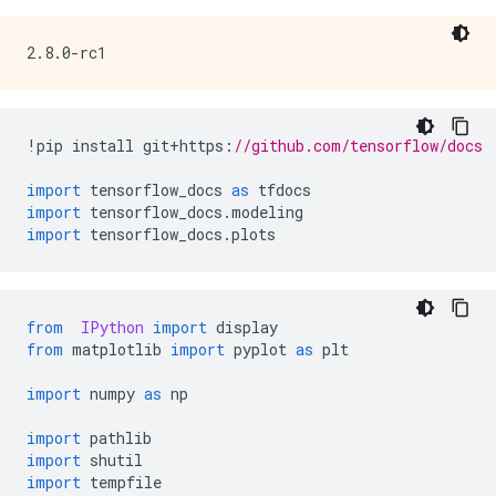
!
pip install git
+
https
:
//github.com/tensorflow/docs
import
 tensorflow_docs 
as
 tfdocs
import
 tensorflow_docs
.
modeling
import
 tensorflow_docs
.
plots
from
IPython
import
 display
from
 matplotlib 
import
 pyplot 
as
 plt
import
 numpy 
as
 np
import
 pathlib
import
 shutil
import
 tempfile