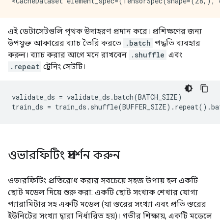
এই ডেটাসেটগুলি পৃথক উদাহরণ প্রদান করে। প্রশিক্ষণের জন্য
উপযুক্ত আকারের ব্যাচ তৈরি করতে
.batch
পদ্ধতি ব্যবহার
করুন। ব্যাচ করার আগে মনে রাখবেন
.shuffle
এবং
.repeat
ট্রেনিং সেটটি।
validate_ds 
=
 validate_ds
.
batch
(
BATCH_SIZE
)
train_ds 
=
 train_ds
.
shuffle
(
BUFFER_SIZE
).
repeat
().
ba
ওভারফিটিং প্রদর্শন করুন
ওভারফিটিং প্রতিরোধ করার সবচেয়ে সহজ উপায় হল একটি
ছোট মডেল দিয়ে শুরু করা: একটি ছোট সংখ্যক শেখার যোগ্য
প্যারামিটার সহ একটি মডেল (যা স্তরের সংখ্যা এবং প্রতি স্তরের
ইউনিটের সংখ্যা দ্বারা নির্ধারিত হয়)। গভীর শিক্ষায়, একটি মডেলে