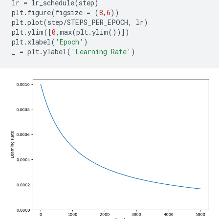
lr 
=
 lr_schedule
(
step
)
plt
.
figure
(
figsize 
=
(
8
,
6
))
plt
.
plot
(
step
/
STEPS_PER_EPOCH
,
 lr
)
plt
.
ylim
([
0
,
max
(
plt
.
ylim
())])
plt
.
xlabel
(
'Epoch'
)
_ 
=
 plt
.
ylabel
(
'Learning Rate'
)