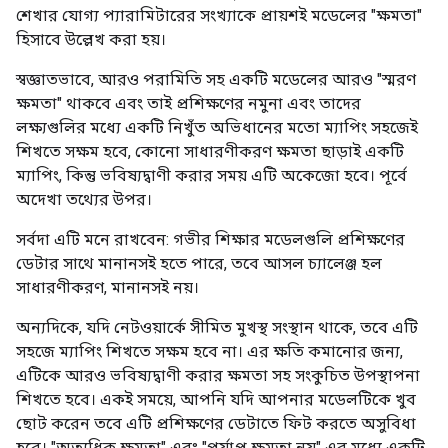
শেখার যোগ্য প্যারামিটারের সংখ্যাকে প্রায়শই মডেলের "ক্ষমতা"
হিসাবে উল্লেখ করা হয়।
স্বজ্ঞাতভাবে, আরও পরামিতি সহ একটি মডেলের আরও "স্মরণ
ক্ষমতা" থাকবে এবং তাই প্রশিক্ষণের নমুনা এবং তাদের
লক্ষ্যগুলির মধ্যে একটি নিখুঁত অভিধানের মতো ম্যাপিং সহজেই
শিখতে সক্ষম হবে, কোনো সাধারণীকরণ ক্ষমতা ছাড়াই একটি
ম্যাপিং, কিন্তু ভবিষ্যদ্বাণী করার সময় এটি অকেজো হবে। পূর্বে
অদেখা তথ্যের উপর।
সর্বদা এটি মনে রাখবেন: গভীর শিক্ষার মডেলগুলি প্রশিক্ষণের
ডেটার সাথে মানানসই হতে পারে, তবে আসল চ্যালেঞ্জ হল
সাধারণীকরণ, মানানসই নয়।
অন্যদিকে, যদি নেটওয়ার্কে সীমিত মুখস্থ সংস্থান থাকে, তবে এটি
সহজে ম্যাপিং শিখতে সক্ষম হবে না। এর ক্ষতি কমানোর জন্য,
এটিকে আরও ভবিষ্যদ্বাণী করার ক্ষমতা সহ সংকুচিত উপস্থাপনা
শিখতে হবে। একই সময়ে, আপনি যদি আপনার মডেলটিকে খুব
ছোট করেন তবে এটি প্রশিক্ষণের ডেটাতে ফিট করতে অসুবিধা
হবে। "অত্যধিক ক্ষমতা" এবং "পর্যাপ্ত ক্ষমতা নয়" এর মধ্যে একটি