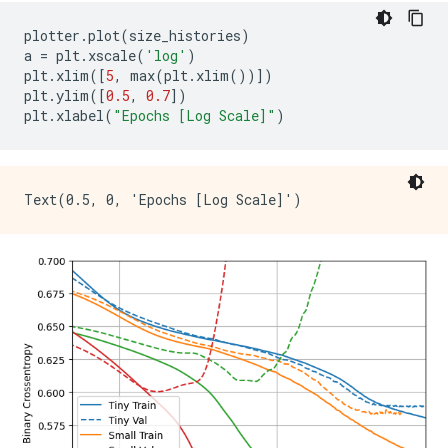
plotter
.
plot
(
size_histories
)
a 
=
 plt
.
xscale
(
'log'
)
plt
.
xlim
([
5
,
 max
(
plt
.
xlim
())])
plt
.
ylim
([
0.5
,
0.7
])
plt
.
xlabel
(
"Epochs [Log Scale]"
)