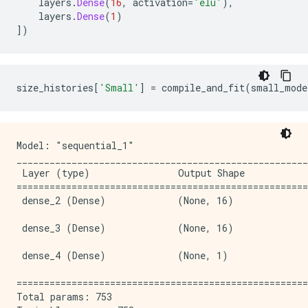
Epoch: 2100, accuracy:0.6871,  binary_crossentropy:0.
    layers
.
Dense
(
16
,
 activation
=
'elu'
),
    layers
.
Dense
(
1
)
])
size_histories
[
'Small'
]
=
 compile_and_fit
(
small_mode
Model: "sequential_1"

_____________________________________________________
 Layer (type)                Output Shape            
=====================================================
 dense_2 (Dense)             (None, 16)              
 dense_3 (Dense)             (None, 16)              
 dense_4 (Dense)             (None, 1)               
=====================================================
Total params: 753
