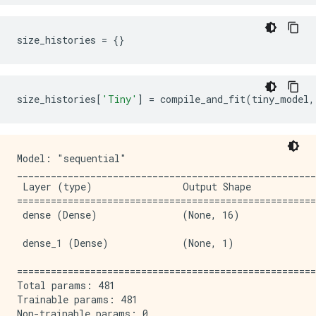
size_histories 
=
{}
size_histories
[
'Tiny'
]
=
 compile_and_fit
(
tiny_model
,
Model: "sequential"

_____________________________________________________
 Layer (type)                Output Shape            
=====================================================
 dense (Dense)               (None, 16)              
 dense_1 (Dense)             (None, 1)               
=====================================================
Total params: 481

Trainable params: 481

Non-trainable params: 0
