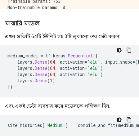
Trainable params: 753

Non-trainable params: 0

_____________________________________________________
মাঝারি মডেল
Epoch: 0, accuracy:0.4864,  binary_crossentropy:0.776
.....................................................
এখন প্রতিটি 64টি ইউনিট সহ 3টি লুকানো স্তর চেষ্টা করুন:
Epoch: 100, accuracy:0.6386,  binary_crossentropy:0.6
.....................................................
Epoch: 200, accuracy:0.6697,  binary_crossentropy:0.5
medium_model 
=
 tf
.
keras
.
Sequential
([
.....................................................
    layers
.
Dense
(
64
,
 activation
=
'elu'
,
 input_shape
=(
Epoch: 300, accuracy:0.6838,  binary_crossentropy:0.5
    layers
.
Dense
(
64
,
 activation
=
'elu'
),
.....................................................
    layers
.
Dense
(
64
,
 activation
=
'elu'
),
Epoch: 400, accuracy:0.6911,  binary_crossentropy:0.5
    layers
.
Dense
(
1
)
.....................................................
])
Epoch: 500, accuracy:0.6930,  binary_crossentropy:0.5
এবং একই ডেটা ব্যবহার করে মডেলকে প্রশিক্ষণ দিন:
size_histories
[
'Medium'
]
=
 compile_and_fit
(
medium_m