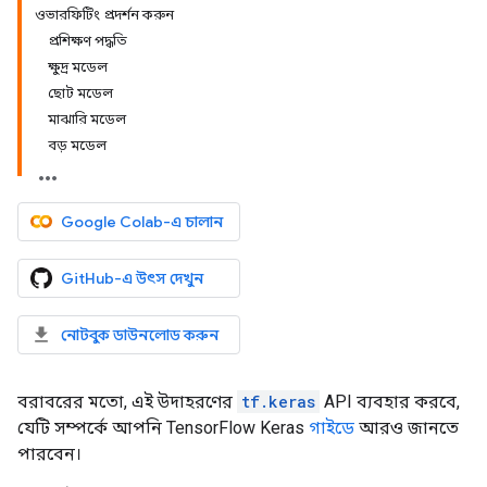
ওভারফিটিং প্রদর্শন করুন
প্রশিক্ষণ পদ্ধতি
ক্ষুদ্র মডেল
ছোট মডেল
মাঝারি মডেল
বড় মডেল
Google Colab-এ চালান
GitHub-এ উৎস দেখুন
নোটবুক ডাউনলোড করুন
বরাবরের মতো, এই উদাহরণের
tf.keras
API ব্যবহার করবে,
যেটি সম্পর্কে আপনি TensorFlow Keras
গাইডে
আরও জানতে
পারবেন।