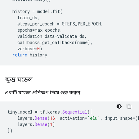
  history 
=
 model
.
fit
(
    train_ds
,
    steps_per_epoch 
=
 STEPS_PER_EPOCH
,
    epochs
=
max_epochs
,
    validation_data
=
validate_ds
,
    callbacks
=
get_callbacks
(
name
),
    verbose
=
0
)
return
 history
ক্ষুদ্র মডেল
একটি মডেল প্রশিক্ষণ দিয়ে শুরু করুন:
tiny_model 
=
 tf
.
keras
.
Sequential
([
    layers
.
Dense
(
16
,
 activation
=
'elu'
,
 input_shape
=(
    layers
.
Dense
(
1
)
])