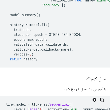
                      from_logits
=
True
,
 name
=
'binary
'accuracy'
])
  model
.
summary
()
  history 
=
 model
.
fit
(
    train_ds
,
    steps_per_epoch 
=
 STEPS_PER_EPOCH
,
    epochs
=
max_epochs
,
    validation_data
=
validate_ds
,
    callbacks
=
get_callbacks
(
name
),
    verbose
=
0
)
return
 history
مدل کوچک
با آموزش یک مدل شروع کنید:
tiny_model 
=
 tf
.
keras
.
Sequential
([
    layers
.
Dense
(
16
,
 activation
=
'elu'
,
 input_shape
=(