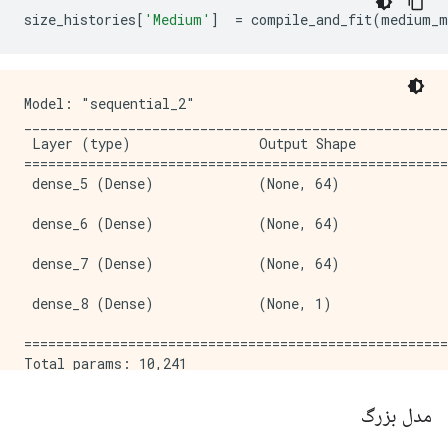
size_histories
[
'Medium'
]
=
 compile_and_fit
(
medium_m
Model: "sequential_2"

_____________________________________________________
 Layer (type)                Output Shape            
=====================================================
 dense_5 (Dense)             (None, 64)              
 dense_6 (Dense)             (None, 64)              
 dense_7 (Dense)             (None, 64)              
 dense_8 (Dense)             (None, 1)               
=====================================================
Total params: 10,241

Trainable params: 10,241

Non-trainable params: 0

مدل بزرگ
_____________________________________________________