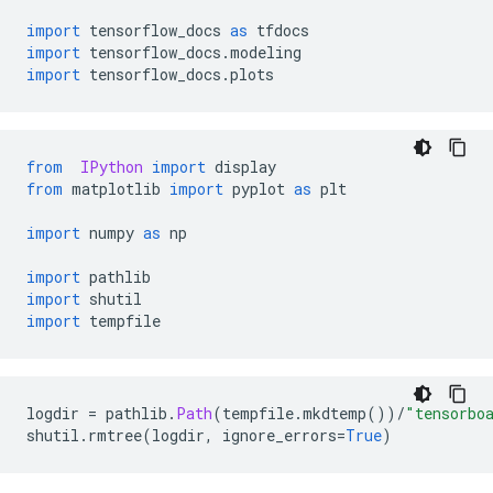
import
 tensorflow_docs 
as
 tfdocs
import
 tensorflow_docs
.
modeling
import
 tensorflow_docs
.
plots
from
IPython
import
 display
from
 matplotlib 
import
 pyplot 
as
 plt
import
 numpy 
as
 np
import
 pathlib
import
 shutil
import
 tempfile
logdir 
=
 pathlib
.
Path
(
tempfile
.
mkdtemp
())/
"tensorbo
shutil
.
rmtree
(
logdir
,
 ignore_errors
=
True
)