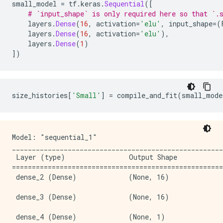
.....................................................
small_model 
=
 tf
.
keras
.
Sequential
([
Epoch: 2000, accuracy:0.6853,  binary_crossentropy:0.
# `input_shape` is only required here so that `.
.....................................................
    layers
.
Dense
(
16
,
 activation
=
'elu'
,
 input_shape
=(
Epoch: 2100, accuracy:0.6871,  binary_crossentropy:0.
    layers
.
Dense
(
16
,
 activation
=
'elu'
),
    layers
.
Dense
(
1
)
])
size_histories
[
'Small'
]
=
 compile_and_fit
(
small_mode
Model: "sequential_1"

_____________________________________________________
 Layer (type)                Output Shape            
=====================================================
 dense_2 (Dense)             (None, 16)              
 dense_3 (Dense)             (None, 16)              
 dense_4 (Dense)             (None, 1)               