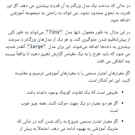
Epoch: 100, accuracy:1.0000,  binary_crossentropy:0.0
در حالی که ساخت یک مدل بزرگتر به آن قدرت بیشتری می دهد، اگر این
.....................................................
قدرت به نحوی محدود نشود، می تواند به راحتی به مجموعه آموزشی
Epoch: 200, accuracy:1.0000,  binary_crossentropy:0.0
اضافه شود.
در این مثال، به طور معمول، تنها مدل
"Tiny"
می‌تواند به طور کلی
از بیش‌تنظیم شدن جلوگیری کند، و هر یک از مدل‌های بزرگ‌تر با سرعت
بیشتری به داده‌ها اضافه می‌شوند. این برای مدل
"large"
آنقدر شدید
می شود که باید طرح را به یک مقیاس گزارش تغییر دهید تا واقعاً ببینید
چه اتفاقی می افتد.
اگر معیارهای اعتبار سنجی را با معیارهای آموزشی ترسیم و مقایسه
کنید، این امر آشکار است.
طبیعی است که یک تفاوت کوچک وجود داشته باشد.
اگر هر دو معیار در یک جهت حرکت کنند، همه چیز خوب
است.
اگر معیار اعتبار سنجی شروع به راکد شدن کند در حالی که
متریک آموزشی به بهبود ادامه می دهد، احتمالاً به بیش از