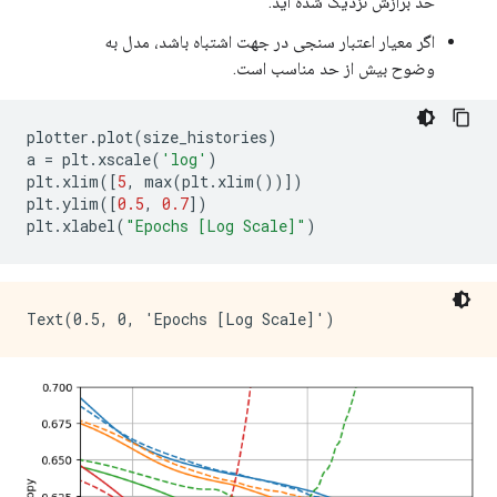
حد برازش نزدیک شده اید.
اگر معیار اعتبار سنجی در جهت اشتباه باشد، مدل به
وضوح بیش از حد مناسب است.
plotter
.
plot
(
size_histories
)
a 
=
 plt
.
xscale
(
'log'
)
plt
.
xlim
([
5
,
 max
(
plt
.
xlim
())])
plt
.
ylim
([
0.5
,
0.7
])
plt
.
xlabel
(
"Epochs [Log Scale]"
)