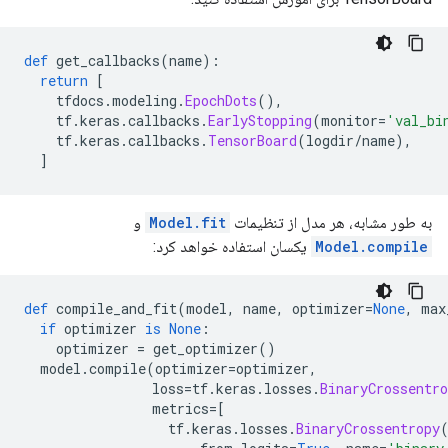
def
 get_callbacks
(
name
):
return
[
    tfdocs
.
modeling
.
EpochDots
(),
    tf
.
keras
.
callbacks
.
EarlyStopping
(
monitor
=
'val_bi
    tf
.
keras
.
callbacks
.
TensorBoard
(
logdir
/
name
),
]
به طور مشابه، هر مدل از تنظیمات
Model.fit
و
Model.compile
یکسان استفاده خواهد کرد:
def
 compile_and_fit
(
model
,
 name
,
 optimizer
=
None
,
 max
if
 optimizer 
is
None
:
    optimizer 
=
 get_optimizer
()
  model
.
compile
(
optimizer
=
optimizer
,
                loss
=
tf
.
keras
.
losses
.
BinaryCrossentro
                metrics
=[
                  tf
.
keras
.
losses
.
BinaryCrossentropy