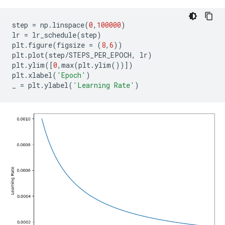
step 
=
 np
.
linspace
(
0
,
100000
)
lr 
=
 lr_schedule
(
step
)
plt
.
figure
(
figsize 
=
(
8
,
6
))
plt
.
plot
(
step
/
STEPS_PER_EPOCH
,
 lr
)
plt
.
ylim
([
0
,
max
(
plt
.
ylim
())])
plt
.
xlabel
(
'Epoch'
)
_ 
=
 plt
.
ylabel
(
'Learning Rate'
)