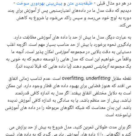
در هر دو مثال قبلی -
طبقه‌بندی متن
و
پیش‌بینی بهره‌وری سوخت
-
دیدیم که دقت مدل ما در داده‌های اعتبارسنجی پس از آموزش برای چند
دوره به اوج خود می‌رسد و سپس راکد می‌شود یا شروع به کاهش
می‌کند.
به عبارت دیگر، مدل ما بیش از حد با داده های آموزشی
مطابقت
دارد.
یادگیری نحوه برخورد با بیش از حد مناسب بسیار مهم است. اگرچه اغلب
دستیابی به دقت بالایی در
مجموعه آموزشی
امکان پذیر است، آنچه ما
واقعاً می خواهیم این است که مدل هایی را توسعه دهیم که به خوبی به
یک
مجموعه آزمایشی
تعمیم دهند (یا داده هایی که قبلاً ندیده اند).
نقطه مقابل overfitting،
underfitting
است. عدم تناسب زمانی اتفاق
می افتد که هنوز فضایی برای بهبود داده های قطار وجود دارد. این ممکن
است به دلایل مختلفی اتفاق بیفتد: اگر مدل به اندازه کافی قدرتمند
نباشد، بیش از حد منظم باشد، یا به سادگی به اندازه کافی آموزش ندیده
باشد. این بدان معناست که شبکه الگوهای مربوطه را در داده های آموزشی
نیاموخته است.
اگر برای مدت طولانی تمرین کنید، مدل شروع به بیش از حد برازش می
کند و الگوهایی را از داده های آموزشی یاد می گیرد که به داده های تست