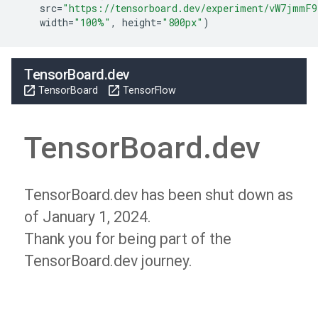
    src
=
"https://tensorboard.dev/experiment/vW7jmmF9
    width
=
"100%"
,
 height
=
"800px"
)