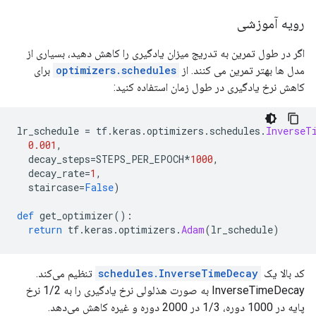
رویه آموزشی
اگر در طول تمرین به تدریج میزان یادگیری را کاهش دهید، بسیاری از
مدل ها بهتر تمرین می کنند. از
optimizers.schedules
برای
کاهش نرخ یادگیری در طول زمان استفاده کنید:
lr_schedule 
=
 tf
.
keras
.
optimizers
.
schedules
.
InverseT
0.001
,
  decay_steps
=
STEPS_PER_EPOCH
*
1000
,
  decay_rate
=
1
,
  staircase
=
False
)
def
 get_optimizer
():
return
 tf
.
keras
.
optimizers
.
Adam
(
lr_schedule
)
کد بالا یک
schedules.InverseTimeDecay
تنظیم می‌کند.
InverseTimeDecay به صورت هذلولی نرخ یادگیری را به 1/2 نرخ
پایه در 1000 دوره، 1/3 در 2000 دوره و غیره کاهش می‌دهد.