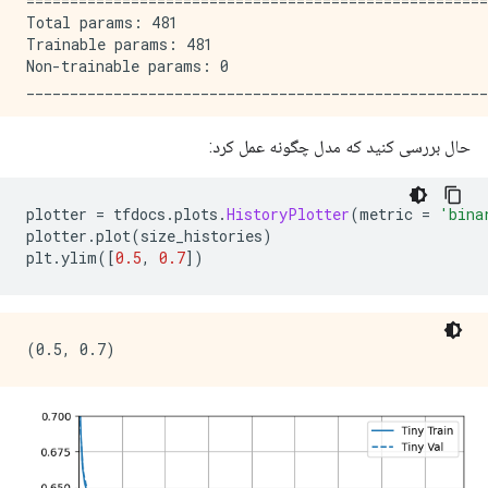
=====================================================
Total params: 481

Trainable params: 481

Non-trainable params: 0

_____________________________________________________
Epoch: 0, accuracy:0.4961,  binary_crossentropy:0.729
حال بررسی کنید که مدل چگونه عمل کرد:
.....................................................
Epoch: 100, accuracy:0.5931,  binary_crossentropy:0.6
.....................................................
plotter 
=
 tfdocs
.
plots
.
HistoryPlotter
(
metric 
=
'bina
Epoch: 200, accuracy:0.6157,  binary_crossentropy:0.6
plotter
.
plot
(
size_histories
)
.....................................................
plt
.
ylim
([
0.5
,
0.7
])
Epoch: 300, accuracy:0.6370,  binary_crossentropy:0.6
.....................................................
Epoch: 400, accuracy:0.6522,  binary_crossentropy:0.6
.....................................................
Epoch: 500, accuracy:0.6513,  binary_crossentropy:0.5
.....................................................
Epoch: 600, accuracy:0.6636,  binary_crossentropy:0.5
.....................................................
Epoch: 700, accuracy:0.6696,  binary_crossentropy:0.5
.....................................................
Epoch: 800, accuracy:0.6706,  binary_crossentropy:0.5