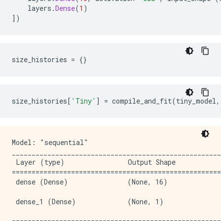
    layers
.
Dense
(
1
)
])
size_histories 
=
{}
size_histories
[
'Tiny'
]
=
 compile_and_fit
(
tiny_model
,
Model: "sequential"

_____________________________________________________
 Layer (type)                Output Shape            
=====================================================
 dense (Dense)               (None, 16)              
 dense_1 (Dense)             (None, 1)               