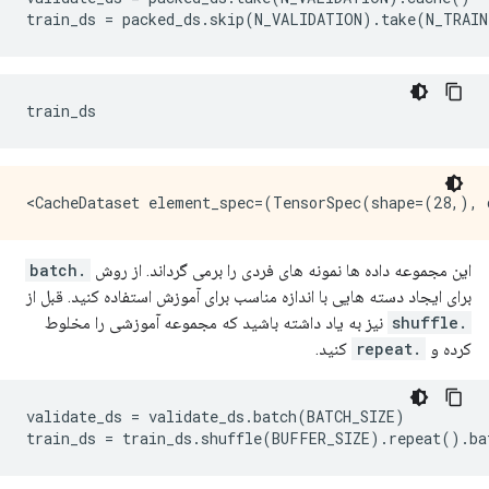
train_ds 
=
 packed_ds
.
skip
(
N_VALIDATION
).
take
(
N_TRAIN
train_ds
این مجموعه داده ها نمونه های فردی را برمی گرداند. از روش
.batch
برای ایجاد دسته هایی با اندازه مناسب برای آموزش استفاده کنید. قبل از
.shuffle
نیز به یاد داشته باشید که مجموعه آموزشی را مخلوط
کرده و
.repeat
کنید.
validate_ds 
=
 validate_ds
.
batch
(
BATCH_SIZE
)
train_ds 
=
 train_ds
.
shuffle
(
BUFFER_SIZE
).
repeat
().
ba