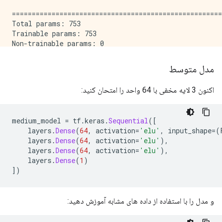
=====================================================
Total params: 753

Trainable params: 753

Non-trainable params: 0

_____________________________________________________
مدل متوسط
Epoch: 0, accuracy:0.4864,  binary_crossentropy:0.776
.....................................................
اکنون 3 لایه مخفی با 64 واحد را امتحان کنید:
Epoch: 100, accuracy:0.6386,  binary_crossentropy:0.6
.....................................................
Epoch: 200, accuracy:0.6697,  binary_crossentropy:0.5
medium_model 
=
 tf
.
keras
.
Sequential
([
.....................................................
    layers
.
Dense
(
64
,
 activation
=
'elu'
,
 input_shape
=(
Epoch: 300, accuracy:0.6838,  binary_crossentropy:0.5
    layers
.
Dense
(
64
,
 activation
=
'elu'
),
.....................................................
    layers
.
Dense
(
64
,
 activation
=
'elu'
),
Epoch: 400, accuracy:0.6911,  binary_crossentropy:0.5
    layers
.
Dense
(
1
)
.....................................................
])
Epoch: 500, accuracy:0.6930,  binary_crossentropy:0.5
و مدل را با استفاده از داده های مشابه آموزش دهید: