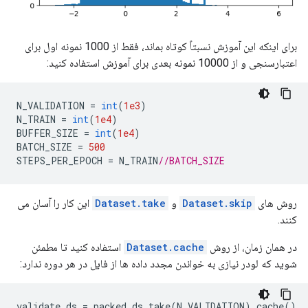
برای اینکه این آموزش نسبتاً کوتاه بماند، فقط از 1000 نمونه اول برای
اعتبارسنجی و از 10000 نمونه بعدی برای آموزش استفاده کنید:
N_VALIDATION 
=
int
(
1e3
)
N_TRAIN 
=
int
(
1e4
)
BUFFER_SIZE 
=
int
(
1e4
)
BATCH_SIZE 
=
500
STEPS_PER_EPOCH 
=
 N_TRAIN
//BATCH_SIZE
روش های
Dataset.skip
و
Dataset.take
این کار را آسان می
کنند.
در همان زمان، از روش
Dataset.cache
استفاده کنید تا مطمئن
شوید که لودر نیازی به خواندن مجدد داده ها از فایل در هر دوره ندارد:
validate_ds 
=
 packed_ds
.
take
(
N_VALIDATION
).
cache
()