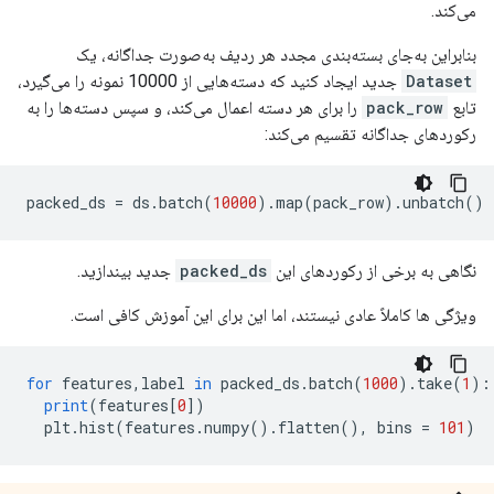
می‌کند.
بنابراین به‌جای بسته‌بندی مجدد هر ردیف به‌صورت جداگانه، یک
Dataset
جدید ایجاد کنید که دسته‌هایی از 10000 نمونه را می‌گیرد،
تابع
pack_row
را برای هر دسته اعمال می‌کند، و سپس دسته‌ها را به
رکوردهای جداگانه تقسیم می‌کند:
packed_ds 
=
 ds
.
batch
(
10000
).
map
(
pack_row
).
unbatch
()
نگاهی به برخی از رکوردهای این
packed_ds
جدید بیندازید.
ویژگی ها کاملاً عادی نیستند، اما این برای این آموزش کافی است.
for
 features
,
label 
in
 packed_ds
.
batch
(
1000
).
take
(
1
):
print
(
features
[
0
])
  plt
.
hist
(
features
.
numpy
().
flatten
(),
 bins 
=
101
)