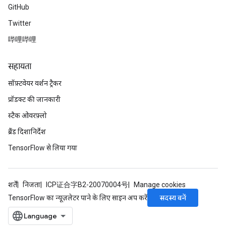
GitHub
Twitter
哔哩哔哩
सहायता
सॉफ़्टवेयर वर्शन ट्रैकर
प्रॉडक्ट की जानकारी
स्टैक ओवरफ़्लो
ब्रैंड दिशानिर्देश
TensorFlow से लिया गया
शर्तें
निजता
ICP证合字B2-20070004号
Manage cookies
सदस्य बनें
TensorFlow का न्यूज़लेटर पाने के लिए साइन अप करें