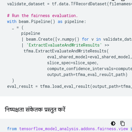
validate_dataset
=
tf
.
data
.
TFRecordDataset
(
filenames
# Run the fairness evaluation.
with
beam
.
Pipeline
()
as
pipeline
:
_
=
(
pipeline
|
beam
.
Create
([
v
.
numpy
()
for
v
in
validate_dat
|
'ExtractEvaluateAndWriteResults'
 >>

tfma
.
ExtractEvaluateAndWriteResults
(
eval_shared_model
=
eval_shared_model
slice_spec
=
slice_spec
,
compute_confidence_intervals
=
comput
output_path
=
tfma_eval_result_path
)
)
eval_result
=
tfma
.
load_eval_result
(
output_path
=
tfma
निष्पक्षता संकेतक प्रस्तुत करें
from
tensorflow_model_analysis.addons.fairness.view