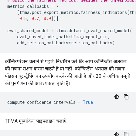
# Build the fairness metrics. Besides the thresholds
metrics_callbacks
=
 \

[
tfma
.
post_export_metrics
.
fairness_indicators
(
th
0.5
,
0.7
,
0.9
])]
eval_shared_model
=
tfma
.
default_eval_shared_model
(
eval_saved_model_path
=
tfma_export_dir
,
add_metrics_callbacks
=
metrics_callbacks
)
कॉन्फ़िगरेशन चलाने से पहले, निर्धारित करें कि आप कॉन्फिडेंस अंतराल
की गणना सक्षम करना चाहते हैं या नहीं। कॉन्फिडेंस अंतराल की गणना
पॉइसन बूटस्ट्रैपिंग का उपयोग करके की जाती है और 20 से अधिक नमूनों
की पुनर्गणना की आवश्यकता होती है।
compute_confidence_intervals
=
True
TFMA मूल्यांकन पाइपलाइन चलाएँ: