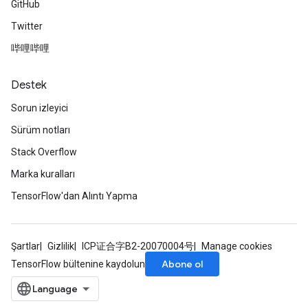
GitHub
Twitter
哔哩哔哩
Destek
Sorun izleyici
Sürüm notları
Stack Overflow
Marka kuralları
TensorFlow'dan Alıntı Yapma
Şartlar
Gizlilik
ICP证合字B2-20070004号
Manage cookies
Abone ol
TensorFlow bültenine kaydolun