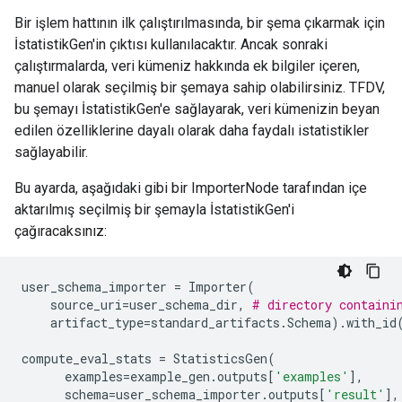
Bir işlem hattının ilk çalıştırılmasında, bir şema çıkarmak için
İstatistikGen'in çıktısı kullanılacaktır. Ancak sonraki
çalıştırmalarda, veri kümeniz hakkında ek bilgiler içeren,
manuel olarak seçilmiş bir şemaya sahip olabilirsiniz. TFDV,
bu şemayı İstatistikGen'e sağlayarak, veri kümenizin beyan
edilen özelliklerine dayalı olarak daha faydalı istatistikler
sağlayabilir.
Bu ayarda, aşağıdaki gibi bir ImporterNode tarafından içe
aktarılmış seçilmiş bir şemayla İstatistikGen'i
çağıracaksınız:
user_schema_importer
=
Importer
(
source_uri
=
user_schema_dir
,
# directory containi
artifact_type
=
standard_artifacts
.
Schema
)
.
with_id
compute_eval_stats
=
StatisticsGen
(
examples
=
example_gen
.
outputs
[
'examples'
],
schema
=
user_schema_importer
.
outputs
[
'result'
],