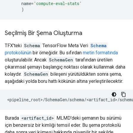
name
=
'compute-eval-stats'
)
Seçilmiş Bir Şema Oluşturma
TFX'teki
Schema
TensorFlow Meta Veri
Schema
protokolünün
bir örneğidir. Bu sıfırdan
metin formatında
oluşturulabilir. Ancak
SchemaGen
tarafından üretilen
çıkarımsal şemayı başlangıç ​​noktası olarak kullanmak daha
kolaydır.
SchemaGen
bileşeni yürütüldükten sonra şema,
aşağıdaki yolda boru hattı kökünün altına yerleştirilecektir:
Burada
<artifact_id>
MLMD'deki şemanın bu sürümü
için benzersiz bir kimliği temsil eder. Bu şema protokolü
daha sonra veri kümesi hakkında güvenilir bir şekilde