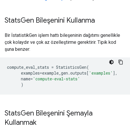
Stats
Gen Bileşenini Kullanma
Bir İstatistikGen işlem hattı bileşeninin dağıtımı genellikle
çok kolaydır ve çok az özelleştirme gerektirir. Tipik kod
şuna benzer:
compute_eval_stats
=
StatisticsGen
(
examples
=
example_gen
.
outputs
[
'examples'
],
name
=
'compute-eval-stats'
)
Stats
Gen Bileşenini Şemayla
Kullanmak