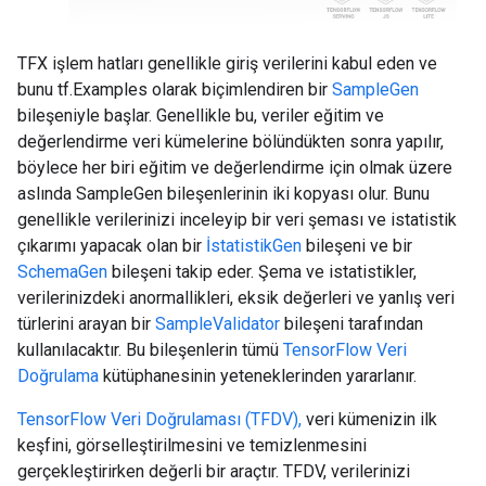
TFX işlem hatları genellikle giriş verilerini kabul eden ve
bunu tf.Examples olarak biçimlendiren bir
SampleGen
bileşeniyle başlar. Genellikle bu, veriler eğitim ve
değerlendirme veri kümelerine bölündükten sonra yapılır,
böylece her biri eğitim ve değerlendirme için olmak üzere
aslında SampleGen bileşenlerinin iki kopyası olur. Bunu
genellikle verilerinizi inceleyip bir veri şeması ve istatistik
çıkarımı yapacak olan bir
İstatistikGen
bileşeni ve bir
SchemaGen
bileşeni takip eder. Şema ve istatistikler,
verilerinizdeki anormallikleri, eksik değerleri ve yanlış veri
türlerini arayan bir
SampleValidator
bileşeni tarafından
kullanılacaktır. Bu bileşenlerin tümü
TensorFlow Veri
Doğrulama
kütüphanesinin yeteneklerinden yararlanır.
TensorFlow Veri Doğrulaması (TFDV),
veri kümenizin ilk
keşfini, görselleştirilmesini ve temizlenmesini
gerçekleştirirken değerli bir araçtır. TFDV, verilerinizi