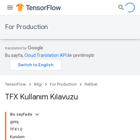
For Production
Bu sayfa,
Cloud Translation API
ile çevrilmiştir.
TensorFlow
Bilgi
For Production
Rehber
TFX Kullanım Kılavuzu
Bu sayfada
giriiş
TFX1.0
Kurulum