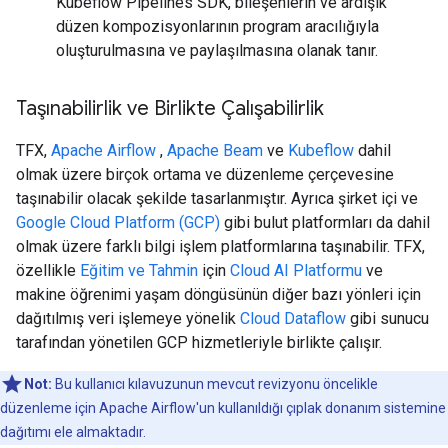
Kubeflow Pipelines SDK, bileşenlerin ve ardışık
düzen kompozisyonlarının program aracılığıyla
oluşturulmasına ve paylaşılmasına olanak tanır.
Taşınabilirlik ve Birlikte Çalışabilirlik
TFX,
Apache Airflow
,
Apache Beam
ve
Kubeflow
dahil
olmak üzere birçok ortama ve düzenleme çerçevesine
taşınabilir olacak şekilde tasarlanmıştır. Ayrıca şirket içi ve
Google Cloud Platform (GCP)
gibi bulut platformları da dahil
olmak üzere farklı bilgi işlem platformlarına taşınabilir. TFX,
özellikle
Eğitim ve Tahmin
için
Cloud AI Platformu
ve
makine öğrenimi yaşam döngüsünün diğer bazı yönleri için
dağıtılmış veri işlemeye yönelik
Cloud Dataflow
gibi sunucu
tarafından yönetilen GCP hizmetleriyle birlikte çalışır.
Not:
Bu kullanıcı kılavuzunun mevcut revizyonu öncelikle
düzenleme için Apache Airflow'un kullanıldığı çıplak donanım sistemine
dağıtımı ele almaktadır.