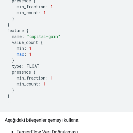
presence
{
min_fraction
:
1
min_count
:
1
}
}
feature
{
name
:
"capital-gain"
value_count
{
min
:
1
max
:
1
}
type
:
FLOAT
presence
{
min_fraction
:
1
min_count
:
1
}
}
...
Aşağıdaki bileşenler şemayı kullanır:
TensorFlow Veri Doğrulaması