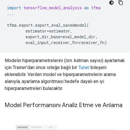
import
tensorflow_model_analysis
as
tfma
...
tfma
.
export
.
export_eval_savedmodel
(
estimator
=
estimator
,
export_dir_base
=
eval_model_dir
,
eval_input_receiver_fn
=
receiver_fn
)
Modelin hiperparametrelerini (örn. katman sayısı) ayarlamak
için Trainer'dan önce isteğe bağlı bir
Tuner
bileşeni
eklenebilir. Verilen model ve hiperparametrelerin arama
alanıyla, ayarlama algoritması hedefe dayalı en iyi
hiperparametreleri bulacaktır.
Model Performansını Analiz Etme ve Anlama