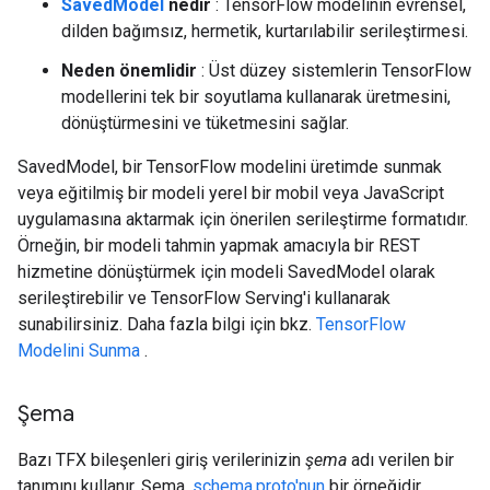
SavedModel
nedir
: TensorFlow modelinin evrensel,
dilden bağımsız, hermetik, kurtarılabilir serileştirmesi.
Neden önemlidir
: Üst düzey sistemlerin TensorFlow
modellerini tek bir soyutlama kullanarak üretmesini,
dönüştürmesini ve tüketmesini sağlar.
SavedModel, bir TensorFlow modelini üretimde sunmak
veya eğitilmiş bir modeli yerel bir mobil veya JavaScript
uygulamasına aktarmak için önerilen serileştirme formatıdır.
Örneğin, bir modeli tahmin yapmak amacıyla bir REST
hizmetine dönüştürmek için modeli SavedModel olarak
serileştirebilir ve TensorFlow Serving'i kullanarak
sunabilirsiniz. Daha fazla bilgi için bkz.
TensorFlow
Modelini Sunma
.
Şema
Bazı TFX bileşenleri giriş verilerinizin
şema
adı verilen bir
tanımını kullanır. Şema,
schema.proto'nun
bir örneğidir.