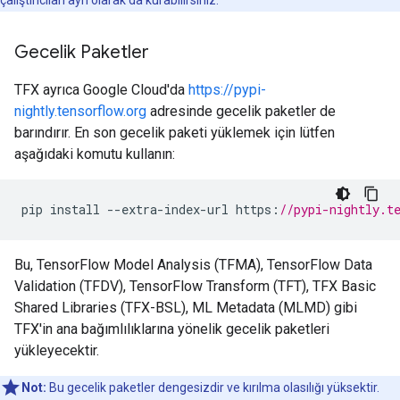
çalıştırıcıları ayrı olarak da kurabilirsiniz.
Gecelik Paketler
TFX ayrıca Google Cloud'da
https://pypi-
nightly.tensorflow.org
adresinde gecelik paketler de
barındırır. En son gecelik paketi yüklemek için lütfen
aşağıdaki komutu kullanın:
pip
install
--
extra
-
index
-
url
https
:
//pypi-nightly.t
Bu, TensorFlow Model Analysis (TFMA), TensorFlow Data
Validation (TFDV), TensorFlow Transform (TFT), TFX Basic
Shared Libraries (TFX-BSL), ML Metadata (MLMD) gibi
TFX'in ana bağımlılıklarına yönelik gecelik paketleri
yükleyecektir.
Not:
Bu gecelik paketler dengesizdir ve kırılma olasılığı yüksektir.