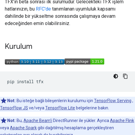
TFX'in beta sonrası ilk sürümüdür. Gelecekteki TFX işlem
hatlarınızın, bu
RFC'de
tanımlanan uyumluluk kapsamı
dahilinde bir yükseltme sonrasında çalışmaya devam
edeceğinden emin olabilirsiniz.
Kurulum
pip
install
Not:
Bu isteğe bağlı bileşenlerin kurulumu için
TensorFlow Serving
,
TensorFlow JS
ve/veya
TensorFlow Lite
belgelerine bakın.
Not:
Bu,
Apache Beam'i
DirectRunner ile yükler. Ayrıca
Apache Flink
veya
Apache Spark
gibi dağıtılmış hesaplama gerçekleştiren