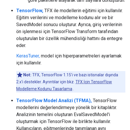
göre paketlere atayarak tam sayılara dönüştürün.
TensorFlow,
TFX ile modellerin eğitimi için kullanılır.
Eğitim verilerini ve modelleme kodunu alır ve bir
SavedModel sonucu oluşturur. Ayrıca, giriş verilerinin
ön işlenmesi için TensorFlow Transform tarafından
oluşturulan bir özellik mühendisliği hattını da entegre
eder.
KerasTuner,
model için hiperparametreleri ayarlamak
için kullanılır.
Not:
TFX, TensorFlow 1.15'i ve bazı istisnalar dışında
2.x'i destekler. Ayrıntılar için bkz.
TFX İçin TensorFlow
Modelleme Kodunu Tasarlama
.
TensorFlow Model Analizi (TFMA),
TensorFlow
modellerini değerlendirmeye yönelik bir kitaplıktır.
Analizinin temelini oluşturan EvalSavedModel'i
oluşturmak için TensorFlow ile birlikte kullanılır.
Kullanıcıların, eğitmenlerinde tanımlanan aynı