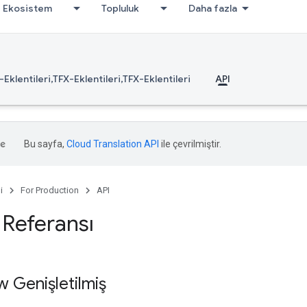
Ekosistem
Topluluk
Daha fazla
-Eklentileri,TFX-Eklentileri,TFX-Eklentileri
API
Bu sayfa,
Cloud Translation API
ile çevrilmiştir.
i
For Production
API
 Referansı
w Genişletilmiş