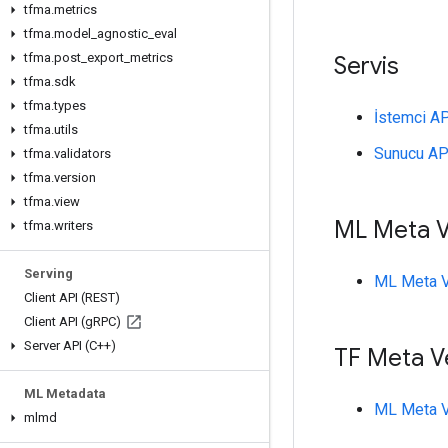
tfma
.
metrics
tfma
.
model
_
agnostic
_
eval
tfma
.
post
_
export
_
metrics
Servis
tfma
.
sdk
tfma
.
types
İstemci AP
tfma
.
utils
Sunucu API
tfma
.
validators
tfma
.
version
tfma
.
view
ML Meta Ve
tfma
.
writers
Serving
ML Meta Ve
Client API (REST)
Client API (g
RPC)
Server API (C++)
TF Meta Ve
ML Metadata
ML Meta Ve
mlmd