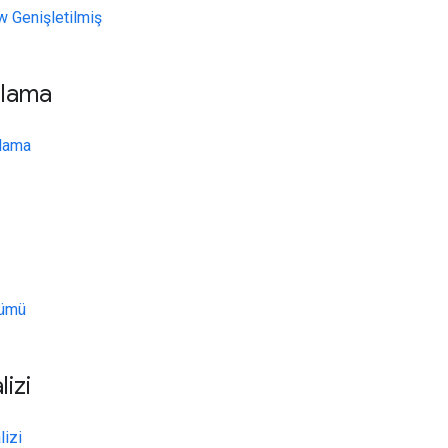
 Genişletilmiş
ulama
ulama
şümü
izi
izi