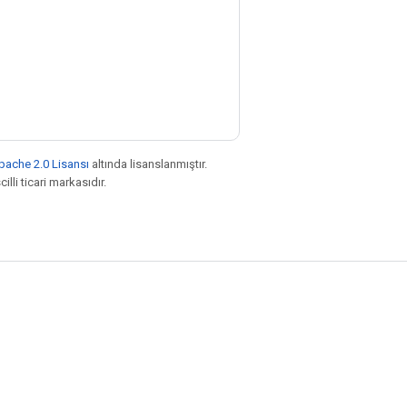
pache 2.0 Lisansı
altında lisanslanmıştır.
illi ticari markasıdır.