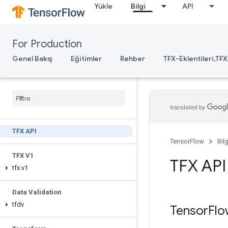
Yükle
Bilgi
API
For Production
Genel Bakış
Eğitimler
Rehber
TFX-Eklentileri,TFX
TFX API
TensorFlow
Bilg
TFX V1
TFX API
tfx
.
v1
Data Validation
tfdv
Tensor
Flo