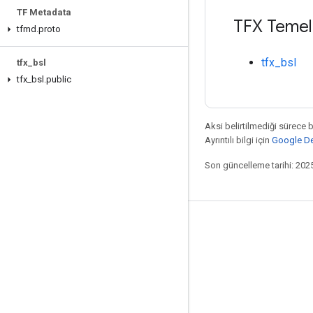
TF Metadata
TFX Temel P
tfmd
.
proto
tfx_bsl
tfx
_
bsl
tfx
_
bsl
.
public
Aksi belirtilmediği sürece 
Ayrıntılı bilgi için
Google Dev
Son güncelleme tarihi: 202
Bağlı kalma
Blog
GitHub
Twitter