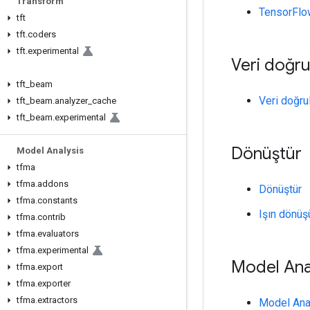
Transform
TensorFlow
tft
tft
.
coders
tft
.
experimental
Veri doğr
tft
_
beam
Veri doğr
tft
_
beam
.
analyzer
_
cache
tft
_
beam
.
experimental
Dönüştür
Model Analysis
tfma
tfma
.
addons
Dönüştür
tfma
.
constants
Işın dönü
tfma
.
contrib
tfma
.
evaluators
tfma
.
experimental
Model Anal
tfma
.
export
tfma
.
exporter
tfma
.
extractors
Model Anal