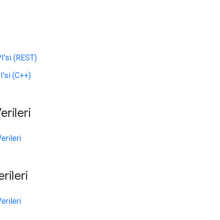
I'si (REST)
'si (C++)
rileri
rileri
rileri
rileri