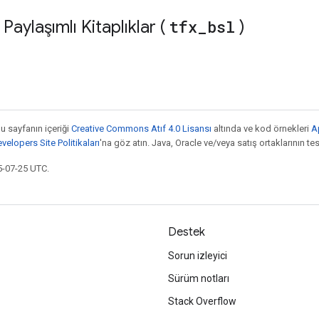
aylaşımlı Kitaplıklar (
tfx
_
bsl
)
bu sayfanın içeriği
Creative Commons Atıf 4.0 Lisansı
altında ve kod örnekleri
A
elopers Site Politikaları
'na göz atın. Java, Oracle ve/veya satış ortaklarının tesc
5-07-25 UTC.
Destek
Sorun izleyici
Sürüm notları
Stack Overflow