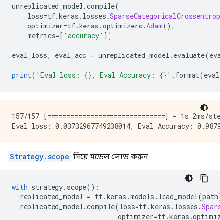
unreplicated_model
.
compile
(
    loss
=
tf
.
keras
.
losses
.
SparseCategoricalCrossentrop
    optimizer
=
tf
.
keras
.
optimizers
.
Adam
(),
    metrics
=[
'accuracy'
])
eval_loss
,
 eval_acc 
=
 unreplicated_model
.
evaluate
(
ev
print
(
'Eval loss: {}, Eval Accuracy: {}'
.
format
(
eval
157/157 [==============================] - 1s 2ms/ste
Strategy.scope
দিয়ে মডেল লোড করুন:
with
 strategy
.
scope
():
  replicated_model 
=
 tf
.
keras
.
models
.
load_model
(
path
  replicated_model
.
compile
(
loss
=
tf
.
keras
.
losses
.
Spar
                           optimizer
=
tf
.
keras
.
optimi