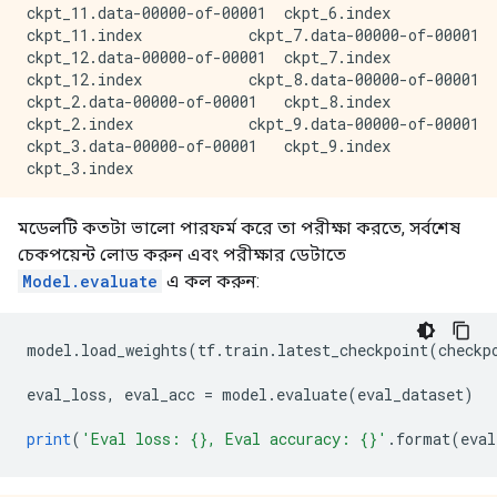
938/938 [==============================] - 3s 3ms/ste
ckpt_11.data-00000-of-00001  ckpt_6.index

Epoch 5/12

ckpt_11.index            ckpt_7.data-00000-of-00001

929/938 [============================>.] - ETA: 0s - 
ckpt_12.data-00000-of-00001  ckpt_7.index

Learning rate for epoch 5 is 9.999999747378752e-05

ckpt_12.index            ckpt_8.data-00000-of-00001

938/938 [==============================] - 3s 3ms/ste
ckpt_2.data-00000-of-00001   ckpt_8.index

Epoch 6/12

ckpt_2.index             ckpt_9.data-00000-of-00001

930/938 [============================>.] - ETA: 0s - 
ckpt_3.data-00000-of-00001   ckpt_9.index

Learning rate for epoch 6 is 9.999999747378752e-05

938/938 [==============================] - 3s 3ms/ste
Epoch 7/12

মডেলটি কতটা ভালো পারফর্ম করে তা পরীক্ষা করতে, সর্বশেষ
927/938 [============================>.] - ETA: 0s - 
চেকপয়েন্ট লোড করুন এবং পরীক্ষার ডেটাতে
Learning rate for epoch 7 is 9.999999747378752e-05

938/938 [==============================] - 3s 3ms/ste
Model.evaluate
এ কল করুন:
Epoch 8/12

938/938 [==============================] - ETA: 0s - 
Learning rate for epoch 8 is 9.999999747378752e-06

model
.
load_weights
(
tf
.
train
.
latest_checkpoint
(
checkp
938/938 [==============================] - 3s 3ms/ste
Epoch 9/12

eval_loss
,
 eval_acc 
=
 model
.
evaluate
(
eval_dataset
)
927/938 [============================>.] - ETA: 0s - 
Learning rate for epoch 9 is 9.999999747378752e-06

print
(
'Eval loss: {}, Eval accuracy: {}'
.
format
(
eval
938/938 [==============================] - 3s 3ms/ste
Epoch 10/12
