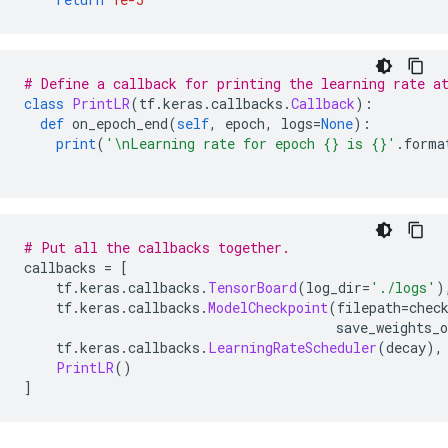
# Define a callback for printing the learning rate a
class
PrintLR
(
tf
.
keras
.
callbacks
.
Callback
):
def
 on_epoch_end
(
self
,
 epoch
,
 logs
=
None
):
print
(
'\nLearning rate for epoch {} is {}'
.
forma
                                                    
# Put all the callbacks together.
callbacks 
=
[
    tf
.
keras
.
callbacks
.
TensorBoard
(
log_dir
=
'./logs'
)
    tf
.
keras
.
callbacks
.
ModelCheckpoint
(
filepath
=
chec
                                       save_weights_o
    tf
.
keras
.
callbacks
.
LearningRateScheduler
(
decay
),
PrintLR
()
]