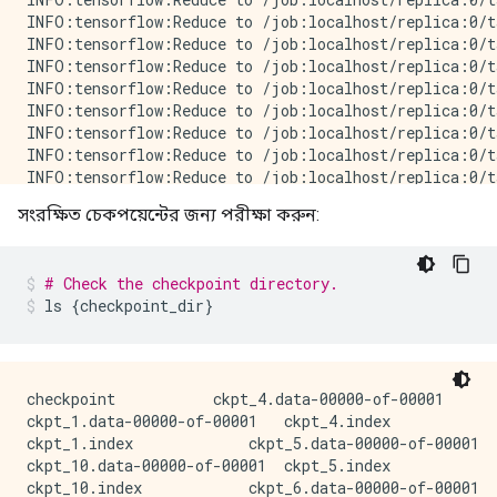
INFO:tensorflow:Reduce to /job:localhost/replica:0/t
INFO:tensorflow:Reduce to /job:localhost/replica:0/t
INFO:tensorflow:Reduce to /job:localhost/replica:0/t
INFO:tensorflow:Reduce to /job:localhost/replica:0/t
INFO:tensorflow:Reduce to /job:localhost/replica:0/t
INFO:tensorflow:Reduce to /job:localhost/replica:0/t
INFO:tensorflow:Reduce to /job:localhost/replica:0/t
INFO:tensorflow:Reduce to /job:localhost/replica:0/t
933/938 [============================>.] - ETA: 0s - 
সংরক্ষিত চেকপয়েন্টের জন্য পরীক্ষা করুন:
Learning rate for epoch 1 is 0.0010000000474974513

938/938 [==============================] - 10s 4ms/st
Epoch 2/12

# Check the checkpoint directory.
930/938 [============================>.] - ETA: 0s - 
ls 
{
checkpoint_dir
}
Learning rate for epoch 2 is 0.0010000000474974513

938/938 [==============================] - 3s 3ms/ste
Epoch 3/12

931/938 [============================>.] - ETA: 0s - 
Learning rate for epoch 3 is 0.0010000000474974513

checkpoint           ckpt_4.data-00000-of-00001

938/938 [==============================] - 3s 3ms/ste
ckpt_1.data-00000-of-00001   ckpt_4.index

Epoch 4/12

ckpt_1.index             ckpt_5.data-00000-of-00001

923/938 [============================>.] - ETA: 0s - 
ckpt_10.data-00000-of-00001  ckpt_5.index

Learning rate for epoch 4 is 9.999999747378752e-05

ckpt_10.index            ckpt_6.data-00000-of-00001
