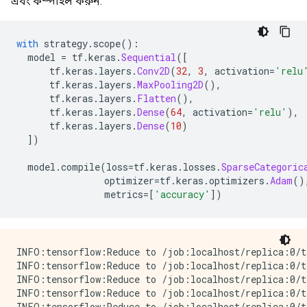
এবং কম্পাইল করুন:
with
 strategy
.
scope
():
  model 
=
 tf
.
keras
.
Sequential
([
      tf
.
keras
.
layers
.
Conv2D
(
32
,
3
,
 activation
=
'relu
      tf
.
keras
.
layers
.
MaxPooling2D
(),
      tf
.
keras
.
layers
.
Flatten
(),
      tf
.
keras
.
layers
.
Dense
(
64
,
 activation
=
'relu'
),
      tf
.
keras
.
layers
.
Dense
(
10
)
])
  model
.
compile
(
loss
=
tf
.
keras
.
losses
.
SparseCategoric
                optimizer
=
tf
.
keras
.
optimizers
.
Adam
()
                metrics
=[
'accuracy'
])
INFO:tensorflow:Reduce to /job:localhost/replica:0/t
INFO:tensorflow:Reduce to /job:localhost/replica:0/t
INFO:tensorflow:Reduce to /job:localhost/replica:0/t
INFO:tensorflow:Reduce to /job:localhost/replica:0/t
INFO:tensorflow:Reduce to /job:localhost/replica:0/t