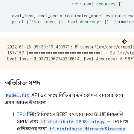
                           metrics
=[
'accuracy'
])
  eval_loss
,
 eval_acc 
=
 replicated_model
.
evaluate
(
ev
print
(
'Eval loss: {}, Eval Accuracy: {}'
.
format
(
e
2022-01-26 05:39:19.489971: W tensorflow/core/grapple
157/157 [==============================] - 3s 3ms/ste
অতিরিক্ত সম্পদ
Model.fit
API এর সাথে বিভিন্ন বন্টন কৌশল ব্যবহার করে
এমন আরও উদাহরণ:
TPU
টিউটোরিয়ালে BERT ব্যবহার করে GLUE টাস্কগুলি
GPUs এবং
tf.distribute.TPUStrategy
— TPU-তে
প্রশিক্ষণের জন্য
tf.distribute.MirroredStrategy