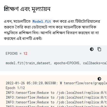
প্রশিক্ষণ এবং মূল্যায়ন
এখন, মডেলটিতে
Model.fit
কল করে এবং টিউটোরিয়ালের
শুরুতে তৈরি করা ডেটাসেটে পাস করে মডেলটিকে স্বাভাবিক
পদ্ধতিতে প্রশিক্ষণ দিন। আপনি প্রশিক্ষণ বিতরণ করছেন বা না
করছেন এই ধাপটি একই।
EPOCHS 
=
12
model
.
fit
(
train_dataset
,
 epochs
=
EPOCHS
,
 callbacks
=
ca
2022-01-26 05:38:28.865380: W tensorflow/core/grapple
Epoch 1/12

INFO:tensorflow:Reduce to /job:localhost/replica:0/t
INFO:tensorflow:Reduce to /job:localhost/replica:0/t
INFO:tensorflow:Reduce to /job:localhost/replica:0/t
INFO:tensorflow:Reduce to /job:localhost/replica:0/t