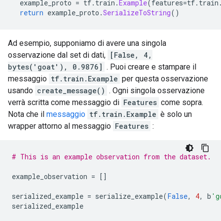
  example_proto 
=
 tf
.
train
.
Example
(
features
=
tf
.
train
return
 example_proto
.
SerializeToString
()
Ad esempio, supponiamo di avere una singola
osservazione dal set di dati,
[False, 4,
bytes('goat'), 0.9876]
. Puoi creare e stampare il
messaggio
tf.train.Example
per questa osservazione
usando
create_message()
. Ogni singola osservazione
verrà scritta come messaggio di
Features
come sopra.
Nota che il
messaggio
tf.train.Example
è solo un
wrapper attorno al messaggio
Features
:
# This is an example observation from the dataset.
example_observation 
=
[]
serialized_example 
=
 serialize_example
(
False
,
4
,
 b
'g
serialized_example