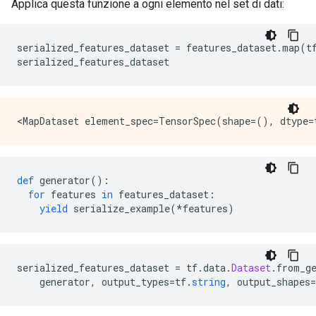
Applica questa funzione a ogni elemento nel set di dati:
serialized_features_dataset 
=
 features_dataset
.
map
(
t
serialized_features_dataset
def
 generator
():
for
 features 
in
 features_dataset
:
yield
 serialize_example
(*
features
)
serialized_features_dataset 
=
 tf
.
data
.
Dataset
.
from_g
    generator
,
 output_types
=
tf
.
string
,
 output_shapes