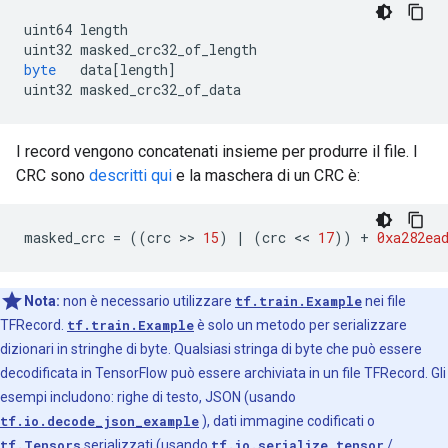
      }

    }

uint64 length
  }

uint32 masked_crc32_of_length
byte
   data
[
length
]
uint32 masked_crc32_of_data
I record vengono concatenati insieme per produrre il file. I
CRC sono
descritti qui
e la maschera di un CRC è:
masked_crc 
=
((
crc 
>>
15
)
|
(
crc 
<<
17
))
+
0xa282ea
Nota:
non è necessario utilizzare
tf.train.Example
nei file
TFRecord.
tf.train.Example
è solo un metodo per serializzare
dizionari in stringhe di byte. Qualsiasi stringa di byte che può essere
decodificata in TensorFlow può essere archiviata in un file TFRecord. Gli
esempi includono: righe di testo, JSON (usando
tf.io.decode_json_example
), dati immagine codificati o
tf.Tensors
serializzati (usando
tf.io.serialize_tensor
/