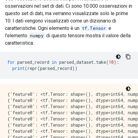
osservazioni nel set di dati. Ci sono 10.000 osservazioni in
questo set di dati, ma verranno visualizzate solo le prime
10. I dati vengono visualizzati come un dizionario di
caratteristiche. Ogni elemento è un
tf.Tensor
e
l'elemento
numpy
di questo tensore mostra il valore della
caratteristica:
for
 parsed_record 
in
 parsed_dataset
.
take
(
10
):
print
(
repr
(
parsed_record
))
{'feature0': <tf.Tensor: shape=(), dtype=int64, nump
{'feature0': <tf.Tensor: shape=(), dtype=int64, nump
{'feature0': <tf.Tensor: shape=(), dtype=int64, nump
{'feature0': <tf.Tensor: shape=(), dtype=int64, nump
{'feature0': <tf.Tensor: shape=(), dtype=int64, nump
{'feature0': <tf.Tensor: shape=(), dtype=int64, nump
{'feature0': <tf.Tensor: shape=(), dtype=int64, nump
{'feature0': <tf.Tensor: shape=(), dtype=int64, nump