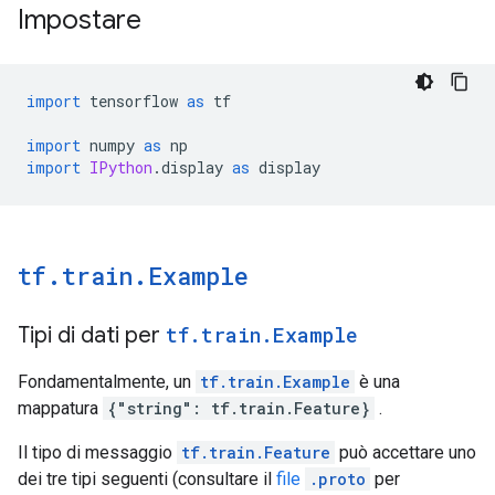
Impostare
import
 tensorflow 
as
 tf
import
 numpy 
as
 np
import
IPython
.
display 
as
 display
tf
.
train
.
Example
Tipi di dati per
tf
.
train
.
Example
Fondamentalmente, un
tf.train.Example
è una
mappatura
{"string": tf.train.Feature}
.
Il tipo di messaggio
tf.train.Feature
può accettare uno
dei tre tipi seguenti (consultare il
file
.proto
per