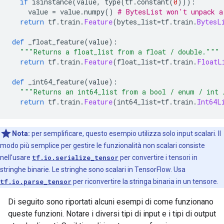
if
 isinstance
(
value
,
 type
(
tf
.
constant
(
0
))):
    value 
=
 value
.
numpy
()
# BytesList won't unpack a
return
 tf
.
train
.
Feature
(
bytes_list
=
tf
.
train
.
BytesL
def
 _float_feature
(
value
):
"""Returns a float_list from a float / double."""
return
 tf
.
train
.
Feature
(
float_list
=
tf
.
train
.
FloatL
def
 _int64_feature
(
value
):
"""Returns an int64_list from a bool / enum / int 
return
 tf
.
train
.
Feature
(
int64_list
=
tf
.
train
.
Int64L
Nota:
per semplificare, questo esempio utilizza solo input scalari. Il
modo più semplice per gestire le funzionalità non scalari consiste
nell'usare
tf.io.serialize_tensor
per convertire i tensori in
stringhe binarie. Le stringhe sono scalari in TensorFlow. Usa
tf.io.parse_tensor
per riconvertire la stringa binaria in un tensore.
Di seguito sono riportati alcuni esempi di come funzionano
queste funzioni. Notare i diversi tipi di input e i tipi di output