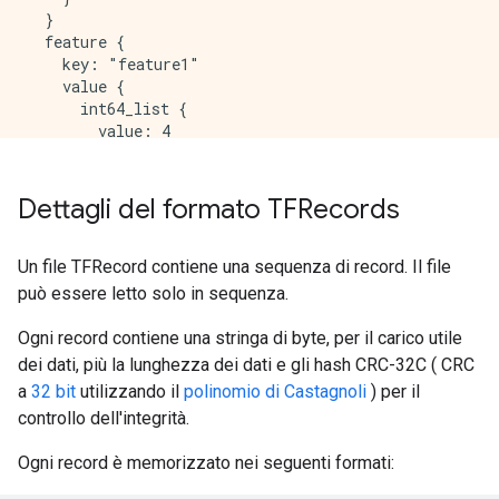
  }

  feature {

    key: "feature1"

    value {

      int64_list {

        value: 4

      }

    }

  }

Dettagli del formato TFRecords
  feature {

    key: "feature2"

    value {

Un file TFRecord contiene una sequenza di record. Il file
      bytes_list {

può essere letto solo in sequenza.
        value: "goat"

      }

Ogni record contiene una stringa di byte, per il carico utile
    }

dei dati, più la lunghezza dei dati e gli hash CRC-32C ( CRC
  }

a
32 bit
utilizzando il
polinomio di Castagnoli
) per il
  feature {

controllo dell'integrità.
    key: "feature3"

    value {

Ogni record è memorizzato nei seguenti formati:
      float_list {

        value: 0.9876000285148621
