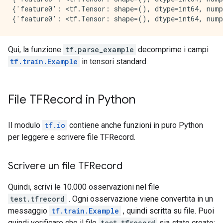
{'feature0': <tf.Tensor: shape=(), dtype=int64, nump
Qui, la funzione
tf.parse_example
decomprime i campi
tf.train.Example
in tensori standard.
File TFRecord in Python
Il modulo
tf.io
contiene anche funzioni in puro Python
per leggere e scrivere file TFRecord.
Scrivere un file TFRecord
Quindi, scrivi le 10.000 osservazioni nel file
test.tfrecord
. Ogni osservazione viene convertita in un
messaggio
tf.train.Example
, quindi scritta su file. Puoi
quindi verificare che il file
test.tfrecord
sia stato creato: