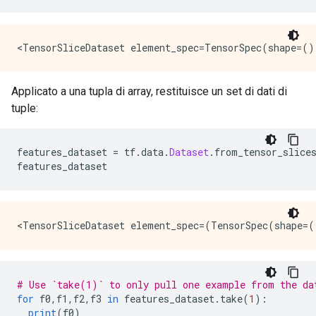
Applicato a una tupla di array, restituisce un set di dati di
tuple:
features_dataset 
=
 tf
.
data
.
Dataset
.
from_tensor_slice
features_dataset
# Use `take(1)` to only pull one example from the da
for
 f0
,
f1
,
f2
,
f3 
in
 features_dataset
.
take
(
1
):
print
(
f0
)