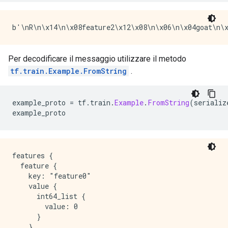
Per decodificare il messaggio utilizzare il metodo
tf.train.Example.FromString
.
example_proto 
=
 tf
.
train
.
Example
.
FromString
(
serializ
example_proto
features {

  feature {

    key: "feature0"

    value {

      int64_list {

        value: 0

      }

    }
