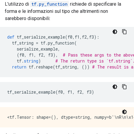
L'utilizzo di
tf.py_function
richiede di specificare la
forma e le informazioni sul tipo che altrimenti non
sarebbero disponibili:
def
 tf_serialize_example
(
f0
,
f1
,
f2
,
f3
):
  tf_string 
=
 tf
.
py_function
(
    serialize_example
,
(
f0
,
 f1
,
 f2
,
 f3
),
# Pass these args to the abov
    tf
.
string
)
# The return type is `tf.string`
return
 tf
.
reshape
(
tf_string
,
())
# The result is a
tf_serialize_example
(
f0
,
 f1
,
 f2
,
 f3
)