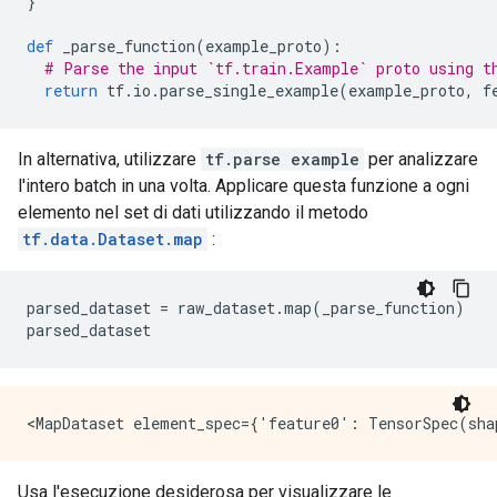
}
def
 _parse_function
(
example_proto
):
# Parse the input `tf.train.Example` proto using t
return
 tf
.
io
.
parse_single_example
(
example_proto
,
 f
In alternativa, utilizzare
tf.parse example
per analizzare
l'intero batch in una volta. Applicare questa funzione a ogni
elemento nel set di dati utilizzando il metodo
tf.data.Dataset.map
:
parsed_dataset 
=
 raw_dataset
.
map
(
_parse_function
)
parsed_dataset
Usa l'esecuzione desiderosa per visualizzare le