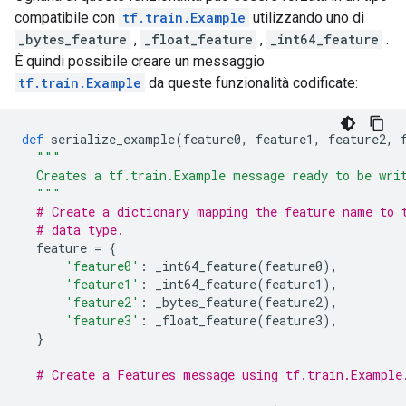
compatibile con
tf.train.Example
utilizzando uno di
_bytes_feature
,
_float_feature
,
_int64_feature
.
È quindi possibile creare un messaggio
tf.train.Example
da queste funzionalità codificate:
def
 serialize_example
(
feature0
,
 feature1
,
 feature2
,
 
"""
  Creates a tf.train.Example message ready to be wri
  """
# Create a dictionary mapping the feature name to 
# data type.
  feature 
=
{
'feature0'
:
 _int64_feature
(
feature0
),
'feature1'
:
 _int64_feature
(
feature1
),
'feature2'
:
 _bytes_feature
(
feature2
),
'feature3'
:
 _float_feature
(
feature3
),
}
# Create a Features message using tf.train.Example