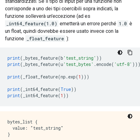
standardizzati. Se il tipo di input per una funzione non
corrisponde a uno dei tipi coercibili sopra indicati, la
funzione solleverà un'eccezione (ad es
_int64_feature(1.0)
emetterà un errore perché
1.0
è
un float, quindi dovrebbe essere usato invece con la
funzione
_float_feature
):
print
(
_bytes_feature
(
b
'test_string'
))
print
(
_bytes_feature
(
u
'test_bytes'
.
encode
(
'utf-8'
))
print
(
_float_feature
(
np
.
exp
(
1
)))
print
(
_int64_feature
(
True
))
print
(
_int64_feature
(
1
))
bytes_list {

  value: "test_string"

}
