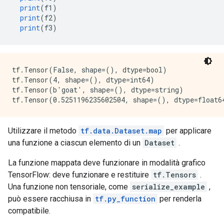
print
(
f1
)
print
(
f2
)
print
(
f3
)
tf.Tensor(False, shape=(), dtype=bool)

tf.Tensor(4, shape=(), dtype=int64)

tf.Tensor(b'goat', shape=(), dtype=string)

Utilizzare il metodo
tf.data.Dataset.map
per applicare
una funzione a ciascun elemento di un
Dataset
.
La funzione mappata deve funzionare in modalità grafico
TensorFlow: deve funzionare e restituire
tf.Tensors
.
Una funzione non tensoriale, come
serialize_example
,
può essere racchiusa in
tf.py_function
per renderla
compatibile.