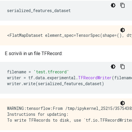
serialized_features_dataset
E scrivili in un file TFRecord:
filename 
=
'test.tfrecord'
writer 
=
 tf
.
data
.
experimental
.
TFRecordWriter
(
filenam
writer
.
write
(
serialized_features_dataset
)
WARNING:tensorflow:From /tmp/ipykernel_25215/3575438
Instructions for updating:
