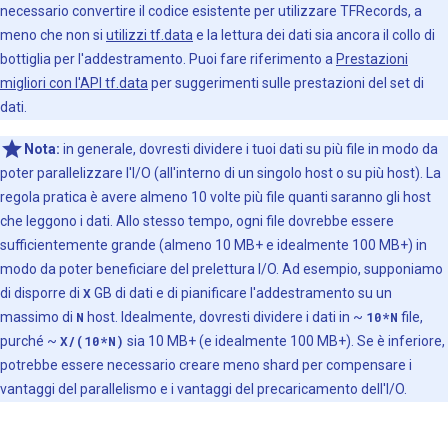
necessario convertire il codice esistente per utilizzare TFRecords, a
meno che non si
utilizzi tf.data
e la lettura dei dati sia ancora il collo di
bottiglia per l'addestramento. Puoi fare riferimento a
Prestazioni
migliori con l'API tf.data
per suggerimenti sulle prestazioni del set di
dati.
Nota:
in generale, dovresti dividere i tuoi dati su più file in modo da
poter parallelizzare l'I/O (all'interno di un singolo host o su più host). La
regola pratica è avere almeno 10 volte più file quanti saranno gli host
che leggono i dati. Allo stesso tempo, ogni file dovrebbe essere
sufficientemente grande (almeno 10 MB+ e idealmente 100 MB+) in
modo da poter beneficiare del prelettura I/O. Ad esempio, supponiamo
di disporre di
X
GB di dati e di pianificare l'addestramento su un
massimo di
N
host. Idealmente, dovresti dividere i dati in ~
10*N
file,
purché ~
X/(10*N)
sia 10 MB+ (e idealmente 100 MB+). Se è inferiore,
potrebbe essere necessario creare meno shard per compensare i
vantaggi del parallelismo e i vantaggi del precaricamento dell'I/O.