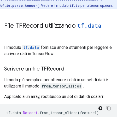
tf.io.parse_tensor
). Vedere il modulo
tf.io
per ulteriori opzioni.
File TFRecord utilizzando
tf
.
data
Il modulo
tf.data
fornisce anche strumenti per leggere e
scrivere dati in TensorFlow.
Scrivere un file TFRecord
Il modo più semplice per ottenere i dati in un set di dati è
utilizzare il metodo
from_tensor_slices
.
Applicato a un array, restituisce un set di dati di scalari:
tf
.
data
.
Dataset
.
from_tensor_slices
(
feature1
)