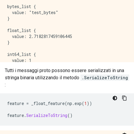
bytes_list {

  value: "test_bytes"

}

float_list {

  value: 2.7182817459106445

}

int64_list {

  value: 1

}

Tutti i messaggi proto possono essere serializzati in una
stringa binaria utilizzando il metodo
.SerializeToString
int64_list {

  value: 1

:
feature 
=
 _float_feature
(
np
.
exp
(
1
))
feature
.
SerializeToString
()