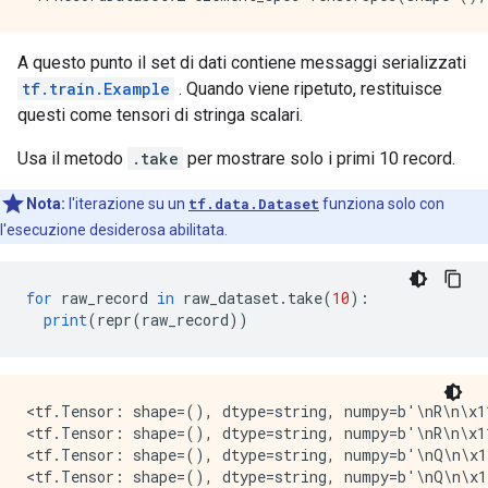
A questo punto il set di dati contiene messaggi serializzati
tf.train.Example
. Quando viene ripetuto, restituisce
questi come tensori di stringa scalari.
Usa il metodo
.take
per mostrare solo i primi 10 record.
Nota:
l'iterazione su un
tf.data.Dataset
funziona solo con
l'esecuzione desiderosa abilitata.
for
 raw_record 
in
 raw_dataset
.
take
(
10
):
print
(
repr
(
raw_record
))
<tf.Tensor: shape=(), dtype=string, numpy=b'\nR\n\x11
<tf.Tensor: shape=(), dtype=string, numpy=b'\nR\n\x11
<tf.Tensor: shape=(), dtype=string, numpy=b'\nQ\n\x1
<tf.Tensor: shape=(), dtype=string, numpy=b'\nQ\n\x1