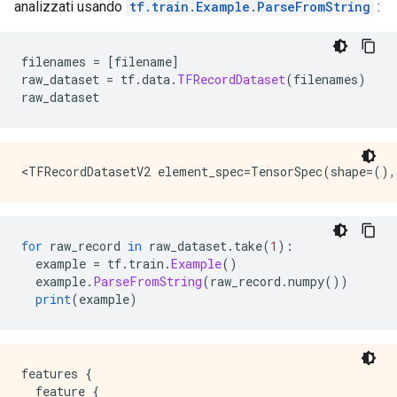
analizzati usando
tf.train.Example.ParseFromString
:
filenames 
=
[
filename
]
raw_dataset 
=
 tf
.
data
.
TFRecordDataset
(
filenames
)
raw_dataset
for
 raw_record 
in
 raw_dataset
.
take
(
1
):
  example 
=
 tf
.
train
.
Example
()
  example
.
ParseFromString
(
raw_record
.
numpy
())
print
(
example
)
features {

  feature {
