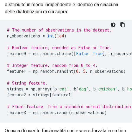
distribuite in modo indipendente e identico da ciascuna
delle distribuzioni di cui sopra:
# The number of observations in the dataset.
n_observations 
=
int
(
1e4
)
# Boolean feature, encoded as False or True.
feature0 
=
 np
.
random
.
choice
([
False
,
True
],
 n_observa
# Integer feature, random from 0 to 4.
feature1 
=
 np
.
random
.
randint
(
0
,
5
,
 n_observations
)
# String feature.
strings 
=
 np
.
array
([
b
'cat'
,
 b
'dog'
,
 b
'chicken'
,
 b
'ho
feature2 
=
 strings
[
feature1
]
# Float feature, from a standard normal distribution
feature3 
=
 np
.
random
.
randn
(
n_observations
)
Ognuna di queste funzionalità può essere forzata in un tipo