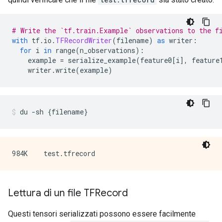
# Write the `tf.train.Example` observations to the f
with
 tf
.
io
.
TFRecordWriter
(
filename
)
as
 writer
:
for
 i 
in
 range
(
n_observations
):
    example 
=
 serialize_example
(
feature0
[
i
],
 feature
    writer
.
write
(
example
)
du 
-
sh 
{
filename
}
Lettura di un file TFRecord
Questi tensori serializzati possono essere facilmente