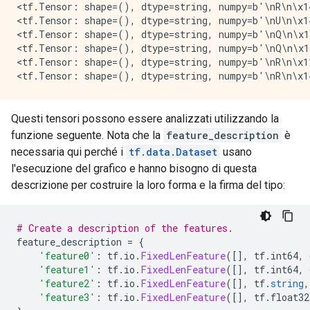
<tf.Tensor: shape=(), dtype=string, numpy=b'\nR\n\x14
<tf.Tensor: shape=(), dtype=string, numpy=b'\nU\n\x14
<tf.Tensor: shape=(), dtype=string, numpy=b'\nQ\n\x11
<tf.Tensor: shape=(), dtype=string, numpy=b'\nQ\n\x1
<tf.Tensor: shape=(), dtype=string, numpy=b'\nR\n\x11
Questi tensori possono essere analizzati utilizzando la
funzione seguente. Nota che la
feature_description
è
necessaria qui perché i
tf.data.Dataset
usano
l'esecuzione del grafico e hanno bisogno di questa
descrizione per costruire la loro forma e la firma del tipo:
# Create a description of the features.
feature_description 
=
{
'feature0'
:
 tf
.
io
.
FixedLenFeature
([],
 tf
.
int64
,
 
'feature1'
:
 tf
.
io
.
FixedLenFeature
([],
 tf
.
int64
,
 
'feature2'
:
 tf
.
io
.
FixedLenFeature
([],
 tf
.
string
,
'feature3'
:
 tf
.
io
.
FixedLenFeature
([],
 tf
.
float32