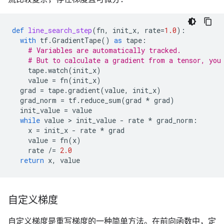
def
line_search_step
(
fn
,
init_x
,
rate
=
1.0
):
with
tf
.
GradientTape
()
as
tape
:
# Variables are automatically tracked.
# But to calculate a gradient from a tensor, you
tape
.
watch
(
init_x
)
value
=
fn
(
init_x
)
grad
=
tape
.
gradient
(
value
,
init_x
)
grad_norm
=
tf
.
reduce_sum
(
grad
*
grad
)
init_value
=
value
while
value
 > 
init_value
-
rate
*
grad_norm
:
x
=
init_x
-
rate
*
grad
value
=
fn
(
x
)
rate
/=
2.0
return
x
,
value
自定义梯度
自定义梯度是重写梯度的一种简单方法。在前向函数中，定