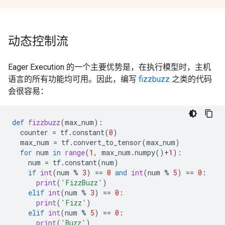
动态控制流
Eager Execution 的一个主要优势是，在执行模型时，主机
语言的所有功能均可用。因此，编写
fizzbuzz
之类的代码
会很容易：
def
fizzbuzz
(
max_num
):
counter
=
tf
.
constant
(
0
)
max_num
=
tf
.
convert_to_tensor
(
max_num
)
for
num
in
range
(
1
,
max_num
.
numpy
()
+
1
):
num
=
tf
.
constant
(
num
)
if
int
(
num
%
3
)
==
0
and
int
(
num
%
5
)
==
0
:
print
(
'FizzBuzz'
)
elif
int
(
num
%
3
)
==
0
:
print
(
'Fizz'
)
elif
int
(
num
%
5
)
==
0
:
print
(
'Buzz'
)