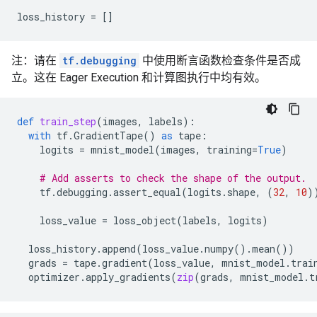
loss_history
=
[]
注：请在
tf.debugging
中使用断言函数检查条件是否成
立。这在 Eager Execution 和计算图执行中均有效。
def
train_step
(
images
,
labels
):
with
tf
.
GradientTape
()
as
tape
:
logits
=
mnist_model
(
images
,
training
=
True
)
# Add asserts to check the shape of the output.
tf
.
debugging
.
assert_equal
(
logits
.
shape
,
(
32
,
10
)
loss_value
=
loss_object
(
labels
,
logits
)
loss_history
.
append
(
loss_value
.
numpy
()
.
mean
())
grads
=
tape
.
gradient
(
loss_value
,
mnist_model
.
trai
optimizer
.
apply_gradients
(
zip
(
grads
,
mnist_model
.
t