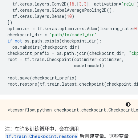
tf
.
keras
.
layers
.
Conv2D
(
16
,[
3
,
3
],
activation
=
'relu'
tf
.
keras
.
layers
.
GlobalAveragePooling2D
(),
tf
.
keras
.
layers
.
Dense
(
10
)
])
optimizer
=
tf
.
keras
.
optimizers
.
Adam
(
learning_rate
=
0
checkpoint_dir
=
'path/to/model_dir'
if
not
os
.
path
.
exists
(
checkpoint_dir
):
os
.
makedirs
(
checkpoint_dir
)
checkpoint_prefix
=
os
.
path
.
join
(
checkpoint_dir
,
"ck
root
=
tf
.
train
.
Checkpoint
(
optimizer
=
optimizer
,
model
=
model
)
root
.
save
(
checkpoint_prefix
)
root
.
restore
(
tf
.
train
.
latest_checkpoint
(
checkpoint_d
注：在许多训练循环中，会在调用
tf.train.Checkpoint.restore
后创建变量。这些变量