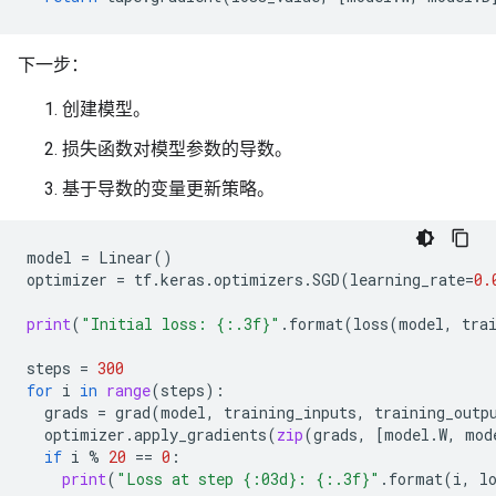
下一步：
创建模型。
损失函数对模型参数的导数。
基于导数的变量更新策略。
model
=
Linear
()
optimizer
=
tf
.
keras
.
optimizers
.
SGD
(
learning_rate
=
0.
print
(
"Initial loss: 
{:.3f}
"
.
format
(
loss
(
model
,
tra
steps
=
300
for
i
in
range
(
steps
):
grads
=
grad
(
model
,
training_inputs
,
training_outp
optimizer
.
apply_gradients
(
zip
(
grads
,
[
model
.
W
,
mod
if
i
%
20
==
0
:
print
(
"Loss at step 
{:03d}
: 
{:.3f}
"
.
format
(
i
,
l