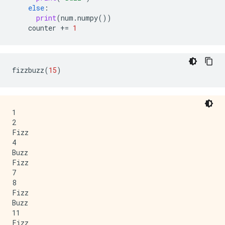
else
:
print
(
num
.
numpy
())
counter
+=
1
fizzbuzz
(
15
)
1

2

Fizz

4

Buzz

Fizz

7

8

Fizz

Buzz

11

Fizz
