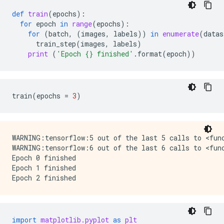
def
train
(
epochs
):
for
epoch
in
range
(
epochs
):
for
(
batch
,
(
images
,
labels
))
in
enumerate
(
datas
train_step
(
images
,
labels
)
print
(
'Epoch 
{}
 finished'
.
format
(
epoch
))
train
(
epochs
=
3
)
WARNING:tensorflow:5 out of the last 5 calls to <fun
WARNING:tensorflow:6 out of the last 6 calls to <fun
Epoch 0 finished

Epoch 1 finished

import
matplotlib.pyplot
as
plt