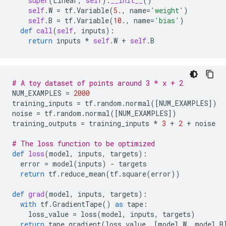
super
(
Linear
,
self
)
.
__init__
()
self
.
W
=
tf
.
Variable
(
5.
,
name
=
'weight'
)
self
.
B
=
tf
.
Variable
(
10.
,
name
=
'bias'
)
def
call
(
self
,
inputs
):
return
inputs
*
self
.
W
+
self
.
B
# A toy dataset of points around 3 * x + 2
NUM_EXAMPLES
=
2000
training_inputs
=
tf
.
random
.
normal
([
NUM_EXAMPLES
])
noise
=
tf
.
random
.
normal
([
NUM_EXAMPLES
])
training_outputs
=
training_inputs
*
3
+
2
+
noise
# The loss function to be optimized
def
loss
(
model
,
inputs
,
targets
):
error
=
model
(
inputs
)
-
targets
return
tf
.
reduce_mean
(
tf
.
square
(
error
))
def
grad
(
model
,
inputs
,
targets
):
with
tf
.
GradientTape
()
as
tape
:
loss_value
=
loss
(
model
,
inputs
,
targets
)
return
tape
.
gradient
(
loss_value
,
[
model
.
W
,
model
.
B