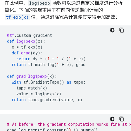
在此例中，
log1pexp
函数可以通过自定义梯度进行分析
简化。下面的实现重用了在前向传递期间计算的
tf.exp(x)
值，通过消除冗余计算使其变得更加高效：
@tf
.
custom_gradient
def
log1pexp
(
x
):
e
=
tf
.
exp
(
x
)
def
grad
(
dy
):
return
dy
*
(
1
-
1
/
(
1
+
e
))
return
tf
.
math
.
log
(
1
+
e
),
grad
def
grad_log1pexp
(
x
):
with
tf
.
GradientTape
()
as
tape
:
tape
.
watch
(
x
)
value
=
log1pexp
(
x
)
return
tape
.
gradient
(
value
,
x
)
# As before, the gradient computation works fine at 
grad_log1pexp
(
tf
.
constant
(
0.
))
.
numpy
()