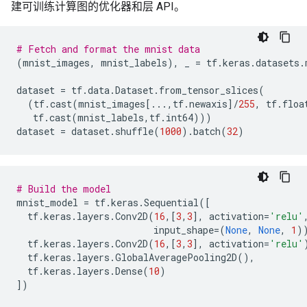
建可训练计算图的优化器和层 API。
# Fetch and format the mnist data
(
mnist_images
,
mnist_labels
),
_
=
tf
.
keras
.
datasets
.
dataset
=
tf
.
data
.
Dataset
.
from_tensor_slices
(
(
tf
.
cast
(
mnist_images
[
...
,
tf
.
newaxis
]
/
255
,
tf
.
floa
tf
.
cast
(
mnist_labels
,
tf
.
int64
)))
dataset
=
dataset
.
shuffle
(
1000
)
.
batch
(
32
)
# Build the model
mnist_model
=
tf
.
keras
.
Sequential
([
tf
.
keras
.
layers
.
Conv2D
(
16
,[
3
,
3
],
activation
=
'relu'
input_shape
=
(
None
,
None
,
1
)
tf
.
keras
.
layers
.
Conv2D
(
16
,[
3
,
3
],
activation
=
'relu'
tf
.
keras
.
layers
.
GlobalAveragePooling2D
(),
tf
.
keras
.
layers
.
Dense
(
10
)
])