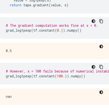
value
=
log1pexp
(
x
)
return
tape
.
gradient
(
value
,
x
)
# The gradient computation works fine at x = 0.
grad_log1pexp
(
tf
.
constant
(
0.
))
.
numpy
()
# However, x = 100 fails because of numerical instab
grad_log1pexp
(
tf
.
constant
(
100.
))
.
numpy
()