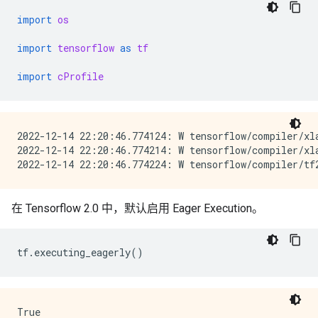
import
os
import
tensorflow
as
tf
import
cProfile
2022-12-14 22:20:46.774124: W tensorflow/compiler/xl
2022-12-14 22:20:46.774214: W tensorflow/compiler/xl
在 Tensorflow 2.0 中，默认启用 Eager Execution。
tf
.
executing_eagerly
()