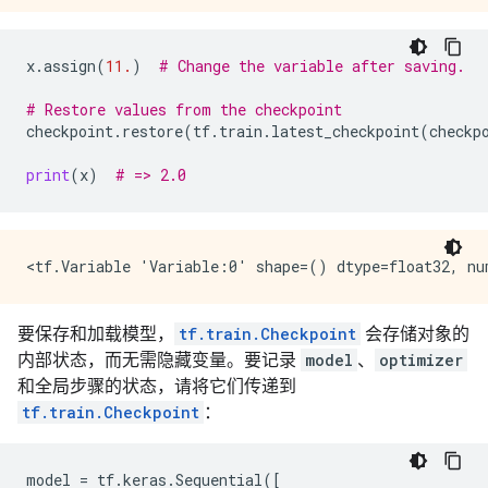
x
.
assign
(
11.
)
# Change the variable after saving.
# Restore values from the checkpoint
checkpoint
.
restore
(
tf
.
train
.
latest_checkpoint
(
checkp
print
(
x
)
# => 2.0
要保存和加载模型，
tf.train.Checkpoint
会存储对象的
内部状态，而无需隐藏变量。要记录
model
、
optimizer
和全局步骤的状态，请将它们传递到
tf.train.Checkpoint
：
model
=
tf
.
keras
.
Sequential
([