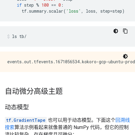
if
step
%
100
==
0
:
tf
.
summary
.
scalar
(
'loss'
,
loss
,
step
=
step
)
ls
tb/
自动微分高级主题
动态模型
tf.GradientTape
也可以用于动态模型。下面这个
回溯线
搜索
算法示例看起来就像普通的 NumPy 代码，但它的控制
流比较复杂，存在梯度且可微分：