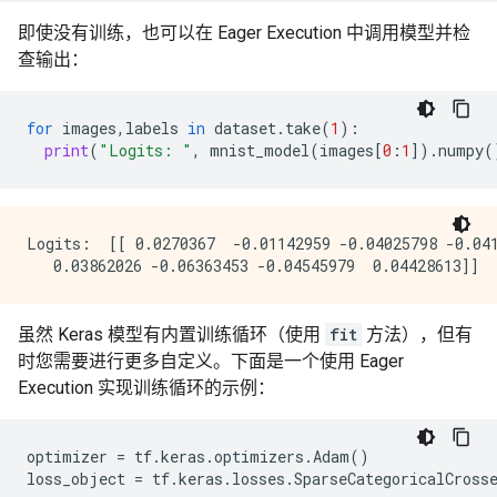
即使没有训练，也可以在 Eager Execution 中调用模型并检
查输出：
for
images
,
labels
in
dataset
.
take
(
1
):
print
(
"Logits: "
,
mnist_model
(
images
[
0
:
1
])
.
numpy
(
Logits:  [[ 0.0270367  -0.01142959 -0.04025798 -0.041
虽然 Keras 模型有内置训练循环（使用
fit
方法），但有
时您需要进行更多自定义。下面是一个使用 Eager
Execution 实现训练循环的示例：
optimizer
=
tf
.
keras
.
optimizers
.
Adam
()
loss_object
=
tf
.
keras
.
losses
.
SparseCategoricalCross