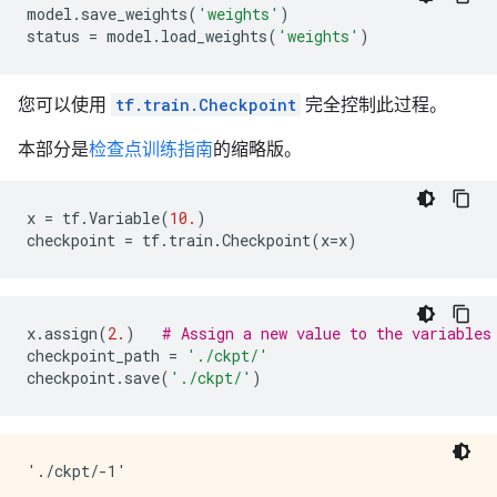
model
.
save_weights
(
'weights'
)
status
=
model
.
load_weights
(
'weights'
)
您可以使用
tf.train.Checkpoint
完全控制此过程。
本部分是
检查点训练指南
的缩略版。
x
=
tf
.
Variable
(
10.
)
checkpoint
=
tf
.
train
.
Checkpoint
(
x
=
x
)
x
.
assign
(
2.
)
# Assign a new value to the variables
checkpoint_path
=
'./ckpt/'
checkpoint
.
save
(
'./ckpt/'
)