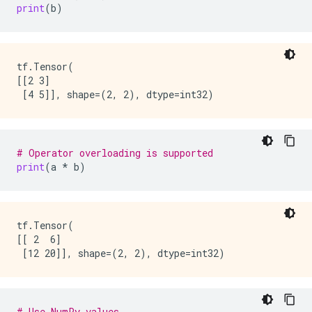
print
(
b
)
tf.Tensor(

[[2 3]

# Operator overloading is supported
print
(
a
*
b
)
tf.Tensor(

[[ 2  6]

# Use NumPy values