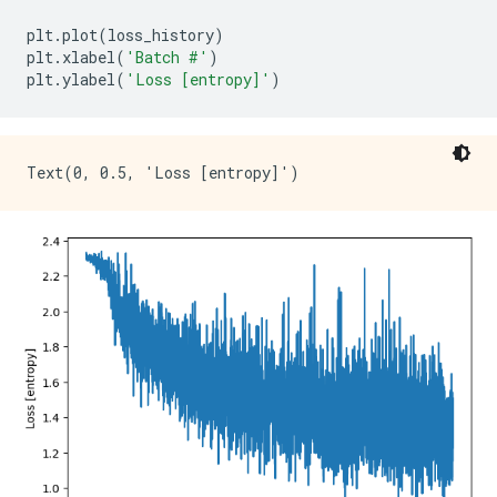
plt
.
plot
(
loss_history
)
plt
.
xlabel
(
'Batch #'
)
plt
.
ylabel
(
'Loss [entropy]'
)