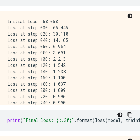
Initial loss: 68.058

Loss at step 000: 65.445

Loss at step 020: 30.118

Loss at step 040: 14.165

Loss at step 060: 6.954

Loss at step 080: 3.691

Loss at step 100: 2.213

Loss at step 120: 1.542

Loss at step 140: 1.238

Loss at step 160: 1.100

Loss at step 180: 1.037

Loss at step 200: 1.009

Loss at step 220: 0.996

Loss at step 240: 0.990

Loss at step 260: 0.987

print
(
"Final loss: 
{:.3f}
"
.
format
(
loss
(
model
,
train