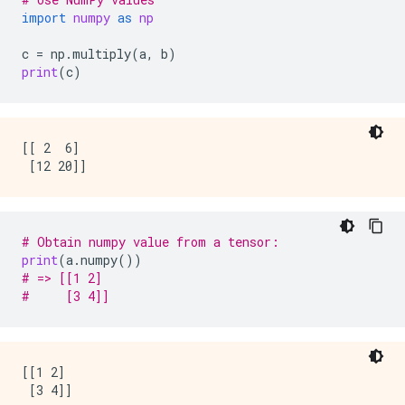
import
numpy
as
np
c
=
np
.
multiply
(
a
,
b
)
print
(
c
)
[[ 2  6]

# Obtain numpy value from a tensor:
print
(
a
.
numpy
())
# => [[1 2]
#     [3 4]]
[[1 2]
