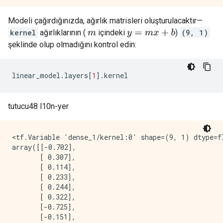
Modeli çağırdığınızda, ağırlık matrisleri oluşturulacaktır—
kernel
ağırlıklarının (
içindeki
)
(9, 1)
y
=
m
x
+
b
m
şeklinde olup olmadığını kontrol edin:
linear_model
.
layers
[
1
].
kernel
tutucu48 l10n-yer
<tf.Variable 'dense_1/kernel:0' shape=(9, 1) dtype=fl
array([[-0.702],

       [ 0.307],

       [ 0.114],

       [ 0.233],

       [ 0.244],

       [ 0.322],

       [-0.725],

       [-0.151],
