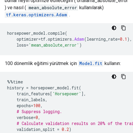
bunlar neyin optimize edileceğini ( ortalama_absolute_error
) ve nasıl (
mean_absolute_error
kullanılarak)
tf.keras.optimizers.Adam
.
horsepower_model
.
compile
(
    optimizer
=
tf
.
optimizers
.
Adam
(
learning_rate
=
0.1
),
    loss
=
'mean_absolute_error'
)
100 dönemlik eğitimi yürütmek için
Model.fit
kullanın:
%%
time
history 
=
 horsepower_model
.
fit
(
    train_features
[
'Horsepower'
],
    train_labels
,
    epochs
=
100
,
# Suppress logging.
    verbose
=
0
,
# Calculate validation results on 20% of the tra
    validation_split 
=
0.2
)