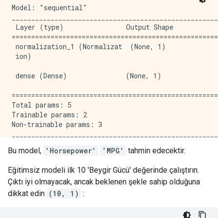
Model: "sequential"

_____________________________________________________
 Layer (type)                Output Shape            
=====================================================
 normalization_1 (Normalizat  (None, 1)              
 ion)                                                
 dense (Dense)               (None, 1)               
=====================================================
Total params: 5

Trainable params: 2

Non-trainable params: 3

Bu model,
'Horsepower'
'MPG'
tahmin edecektir.
Eğitimsiz modeli ilk 10 'Beygir Gücü' değerinde çalıştırın.
Çıktı iyi olmayacak, ancak beklenen şekle sahip olduğuna
dikkat edin
(10, 1)
: