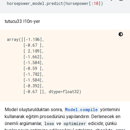
horsepower_model
.
predict
(
horsepower
[:
10
])
tutucu33 l10n-yer
array([[-1.186],

       [-0.67 ],

       [ 2.189],

       [-1.662],

       [-1.504],

       [-0.59 ],

       [-1.782],

       [-1.504],

       [-0.392],

Model oluşturulduktan sonra,
Model.compile
yöntemini
kullanarak eğitim prosedürünü yapılandırın. Derlenecek en
önemli argümanlar,
loss
ve
optimizer
edicidir, çünkü