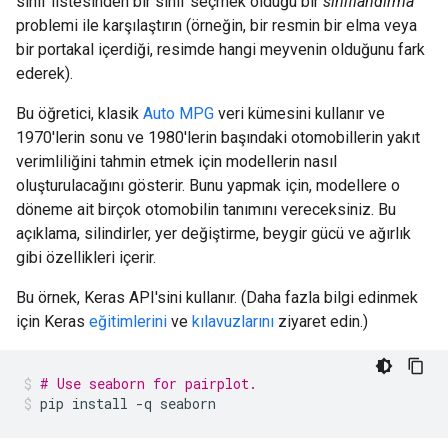
sınıf listesinden bir sınıf seçmek olduğu bir
sınıflandırma
problemi ile karşılaştırın (örneğin, bir resmin bir elma veya
bir portakal içerdiği, resimde hangi meyvenin olduğunu fark
ederek).
Bu öğretici, klasik
Auto MPG
veri kümesini kullanır ve
1970'lerin sonu ve 1980'lerin başındaki otomobillerin yakıt
verimliliğini tahmin etmek için modellerin nasıl
oluşturulacağını gösterir. Bunu yapmak için, modellere o
döneme ait birçok otomobilin tanımını vereceksiniz. Bu
açıklama, silindirler, yer değiştirme, beygir gücü ve ağırlık
gibi özellikleri içerir.
Bu örnek, Keras API'sini kullanır. (Daha fazla bilgi edinmek
için Keras
eğitimlerini
ve
kılavuzlarını
ziyaret edin.)
# Use seaborn for pairplot.
pip install 
-
q seaborn