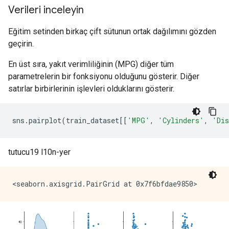
Verileri inceleyin
Eğitim setinden birkaç çift sütunun ortak dağılımını gözden
geçirin.
En üst sıra, yakıt verimliliğinin (MPG) diğer tüm
parametrelerin bir fonksiyonu olduğunu gösterir. Diğer
satırlar birbirlerinin işlevleri olduklarını gösterir.
sns
.
pairplot
(
train_dataset
[[
'MPG'
,
'Cylinders'
,
'Dis
tutucu19 l10n-yer