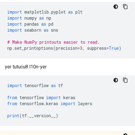
import
 matplotlib
.
pyplot 
as
 plt
import
 numpy 
as
 np
import
 pandas 
as
 pd
import
 seaborn 
as
 sns
# Make NumPy printouts easier to read.
np
.
set_printoptions
(
precision
=
3
,
 suppress
=
True
)
yer tutucu8 l10n-yer
import
 tensorflow 
as
 tf
from
 tensorflow 
import
 keras
from
 tensorflow
.
keras 
import
 layers
print
(
tf
.
__version__
)