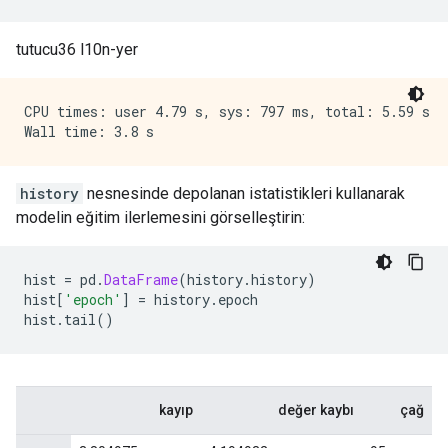
tutucu36 l10n-yer
CPU times: user 4.79 s, sys: 797 ms, total: 5.59 s

history
nesnesinde depolanan istatistikleri kullanarak
modelin eğitim ilerlemesini görselleştirin:
hist 
=
 pd
.
DataFrame
(
history
.
history
)
hist
[
'epoch'
]
=
 history
.
epoch
hist
.
tail
()