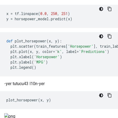
x 
=
 tf
.
linspace
(
0.0
,
250
,
251
)
y 
=
 horsepower_model
.
predict
(
x
)
def
 plot_horsepower
(
x
,
 y
):
  plt
.
scatter
(
train_features
[
'Horsepower'
],
 train_la
  plt
.
plot
(
x
,
 y
,
 color
=
'k'
,
 label
=
'Predictions'
)
  plt
.
xlabel
(
'Horsepower'
)
  plt
.
ylabel
(
'MPG'
)
  plt
.
legend
()
-yer tutucu43 l10n-yer
plot_horsepower
(
x
,
 y
)