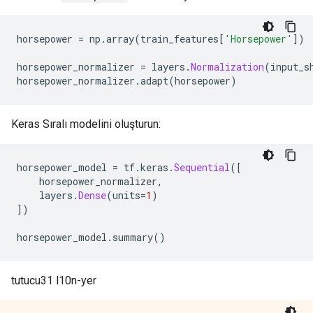
horsepower 
=
 np
.
array
(
train_features
[
'Horsepower'
])
horsepower_normalizer 
=
 layers
.
Normalization
(
input_s
horsepower_normalizer
.
adapt
(
horsepower
)
Keras Sıralı modelini oluşturun:
horsepower_model 
=
 tf
.
keras
.
Sequential
([
    horsepower_normalizer
,
    layers
.
Dense
(
units
=
1
)
])
horsepower_model
.
summary
()
tutucu31 l10n-yer