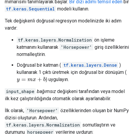
mimarisini tanımlayarak başlar.
Bir dizi adımı temsil eden
bir
tf.keras.Sequential
modeli kullanın.
Tek değişkenli doğrusal regresyon modelinizde iki adım
vardır:
tf.keras.layers.Normalization
ön işleme
katmanını kullanarak
'Horsepower'
giriş özelliklerini
normalleştirin.
Doğrusal bir katman (
tf.keras.layers.Dense
)
kullanarak 1 çıktı üretmek için doğrusal bir dönüşüm (
) uygulayın.
y
=
m
x
+
b
input_shape
bağımsız
değişkeni tarafından veya model
ilk kez çalıştırıldığında otomatik olarak ayarlanabilir.
İlk olarak,
'Horsepower'
özelliklerinden oluşan bir NumPy
dizisi oluşturun. Ardından,
tf.keras.layers.Normalization
somutlaştırın ve
durumunu
horsepower
verilerine uydurun: