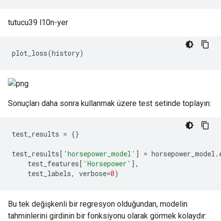
tutucu39 l10n-yer
plot_loss
(
history
)
Sonuçları daha sonra kullanmak üzere test setinde toplayın:
test_results 
=
{}
test_results
[
'horsepower_model'
]
=
 horsepower_model
.
    test_features
[
'Horsepower'
],
    test_labels
,
 verbose
=
0
)
Bu tek değişkenli bir regresyon olduğundan, modelin
tahminlerini girdinin bir fonksiyonu olarak görmek kolaydır: