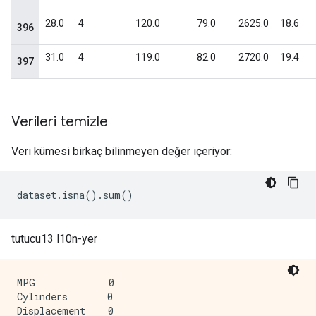
Verileri temizle
Veri kümesi birkaç bilinmeyen değer içeriyor:
dataset
.
isna
().
sum
()
tutucu13 l10n-yer
MPG             0

Cylinders       0

Displacement    0
