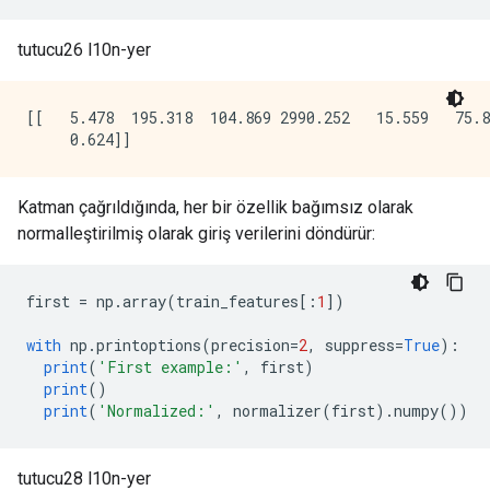
tutucu26 l10n-yer
[[   5.478  195.318  104.869 2990.252   15.559   75.8
Katman çağrıldığında, her bir özellik bağımsız olarak
normalleştirilmiş olarak giriş verilerini döndürür:
first 
=
 np
.
array
(
train_features
[:
1
])
with
 np
.
printoptions
(
precision
=
2
,
 suppress
=
True
):
print
(
'First example:'
,
 first
)
print
()
print
(
'Normalized:'
,
 normalizer
(
first
).
numpy
())
tutucu28 l10n-yer