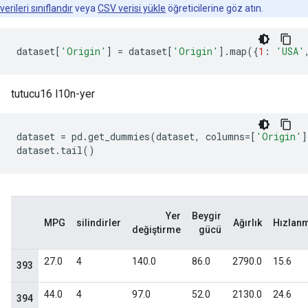
verileri sınıflandır
veya
CSV verisi yükle
öğreticilerine göz atın.
dataset
[
'Origin'
]
=
 dataset
[
'Origin'
].
map
({
1
:
'USA'
tutucu16 l10n-yer
dataset 
=
 pd
.
get_dummies
(
dataset
,
 columns
=[
'Origin'
]
dataset
.
tail
()