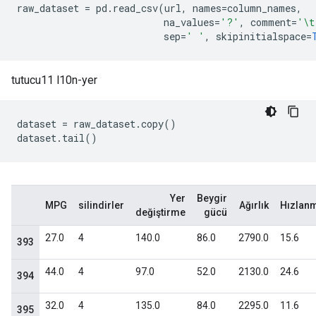
raw_dataset 
=
 pd
.
read_csv
(
url
,
 names
=
column_names
,
                          na_values
=
'?'
,
 comment
=
'\t
                          sep
=
' '
,
 skipinitialspace
=
tutucu11 l10n-yer
dataset 
=
 raw_dataset
.
copy
()
dataset
.
tail
()