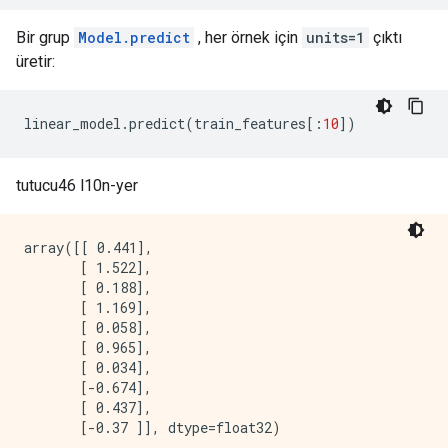
Bir grup
Model.predict
, her örnek için
units=1
çıktı
üretir:
linear_model
.
predict
(
train_features
[:
10
])
tutucu46 l10n-yer
array([[ 0.441],

       [ 1.522],

       [ 0.188],

       [ 1.169],

       [ 0.058],

       [ 0.965],

       [ 0.034],

       [-0.674],

       [ 0.437],
