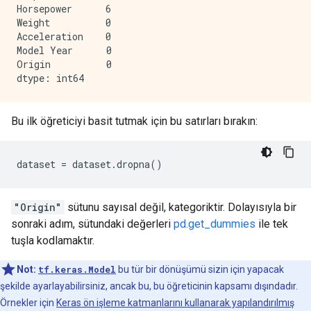
Horsepower      6

Weight          0

Acceleration    0

Model Year      0

Origin          0

Bu ilk öğreticiyi basit tutmak için bu satırları bırakın:
dataset 
=
 dataset
.
dropna
()
"Origin"
sütunu sayısal değil, kategoriktir. Dolayısıyla bir
sonraki adım, sütundaki değerleri
pd.get_dummies
ile tek
tuşla kodlamaktır.
Not:
tf.keras.Model
bu tür bir dönüşümü sizin için yapacak
şekilde ayarlayabilirsiniz, ancak bu, bu öğreticinin kapsamı dışındadır.
Örnekler için
Keras ön işleme katmanlarını kullanarak yapılandırılmış