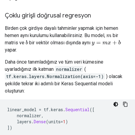
Çoklu girişli doğrusal regresyon
Birden çok girdiye dayalı tahminler yapmak için hemen
hemen aynı kurulumu kullanabilirsiniz. Bu model,
bir
m
matris ve
bir vektör olması dışında aynı
b
y
=
m
x
+
b
yapar.
Daha önce tanımladığınız ve tüm veri kümesine
uyarladığınız ilk katman
normalizer
(
tf.keras.layers.Normalization(axis=-1)
) olacak
şekilde tekrar iki adımlı bir Keras Sequential modeli
oluşturun:
linear_model 
=
 tf
.
keras
.
Sequential
([
    normalizer
,
    layers
.
Dense
(
units
=
1
)
])