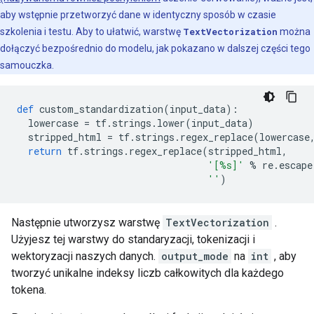
aby wstępnie przetworzyć dane w identyczny sposób w czasie
szkolenia i testu. Aby to ułatwić, warstwę
TextVectorization
można
dołączyć bezpośrednio do modelu, jak pokazano w dalszej części tego
samouczka.
def
 custom_standardization
(
input_data
):
  lowercase 
=
 tf
.
strings
.
lower
(
input_data
)
  stripped_html 
=
 tf
.
strings
.
regex_replace
(
lowercase
return
 tf
.
strings
.
regex_replace
(
stripped_html
,
'[%s]'
%
 re
.
escape
''
)
Następnie utworzysz warstwę
TextVectorization
.
Użyjesz tej warstwy do standaryzacji, tokenizacji i
wektoryzacji naszych danych.
output_mode
na
int
, aby
tworzyć unikalne indeksy liczb całkowitych dla każdego
tokena.