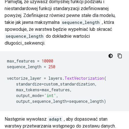
Pamiętaj, że używasz domyślnej funkcji podziału i
niestandardowej funkcji standaryzacji zdefiniowanej
powyżej. Zdefiniujesz również pewne stałe dla modelu,
takie jak jawna maksymalna
sequence_length
, która
spowoduje, że warstwa będzie wypełniać lub skracać
sequence_length
do dokładnie wartości
długości_sekwencji.
max_features 
=
10000
sequence_length 
=
250
vectorize_layer 
=
 layers
.
TextVectorization
(
    standardize
=
custom_standardization
,
    max_tokens
=
max_features
,
    output_mode
=
'int'
,
    output_sequence_length
=
sequence_length
)
Następnie wywołasz
adapt
, aby dopasować stan
warstwy przetwarzania wstępnego do zestawu danych.