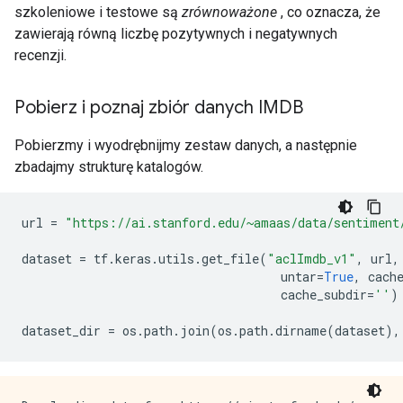
szkoleniowe i testowe są
zrównoważone
, co oznacza, że ​​
zawierają równą liczbę pozytywnych i negatywnych
recenzji.
Pobierz i poznaj zbiór danych IMDB
Pobierzmy i wyodrębnijmy zestaw danych, a następnie
zbadajmy strukturę katalogów.
url 
=
"https://ai.stanford.edu/~amaas/data/sentiment
dataset 
=
 tf
.
keras
.
utils
.
get_file
(
"aclImdb_v1"
,
 url
,
                                    untar
=
True
,
 cach
                                    cache_subdir
=
''
)
dataset_dir 
=
 os
.
path
.
join
(
os
.
path
.
dirname
(
dataset
),