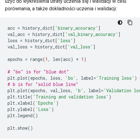
użyć do wykreślenia utraty uczenia się i walidacji w celu
porównania, a także dokładności uczenia i walidacji:
acc 
=
 history_dict
[
'binary_accuracy'
]
val_acc 
=
 history_dict
[
'val_binary_accuracy'
]
loss 
=
 history_dict
[
'loss'
]
val_loss 
=
 history_dict
[
'val_loss'
]
epochs 
=
 range
(
1
,
 len
(
acc
)
+
1
)
# "bo" is for "blue dot"
plt
.
plot
(
epochs
,
 loss
,
'bo'
,
 label
=
'Training loss'
)
# b is for "solid blue line"
plt
.
plot
(
epochs
,
 val_loss
,
'b'
,
 label
=
'Validation lo
plt
.
title
(
'Training and validation loss'
)
plt
.
xlabel
(
'Epochs'
)
plt
.
ylabel
(
'Loss'
)
plt
.
legend
()
plt
.
show
()