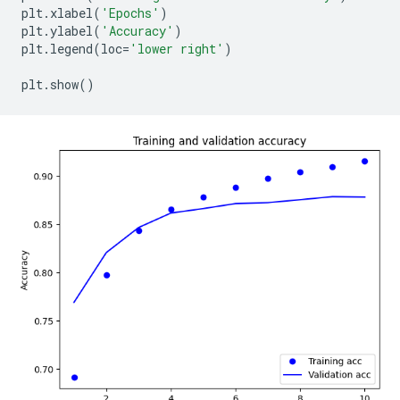
plt
.
xlabel
(
'Epochs'
)
plt
.
ylabel
(
'Accuracy'
)
plt
.
legend
(
loc
=
'lower right'
)
plt
.
show
()