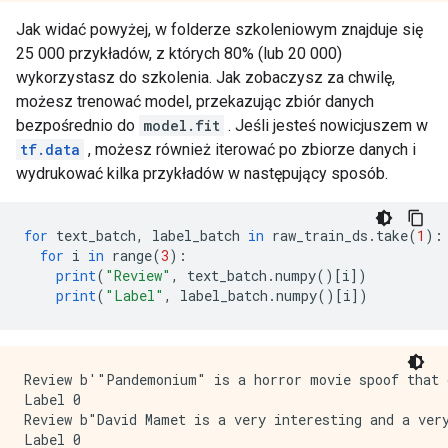
Jak widać powyżej, w folderze szkoleniowym znajduje się
25 000 przykładów, z których 80% (lub 20 000)
wykorzystasz do szkolenia. Jak zobaczysz za chwilę,
możesz trenować model, przekazując zbiór danych
bezpośrednio do
model.fit
. Jeśli jesteś nowicjuszem w
tf.data
, możesz również iterować po zbiorze danych i
wydrukować kilka przykładów w następujący sposób.
for
 text_batch
,
 label_batch 
in
 raw_train_ds
.
take
(
1
):
for
 i 
in
 range
(
3
):
print
(
"Review"
,
 text_batch
.
numpy
()[
i
])
print
(
"Label"
,
 label_batch
.
numpy
()[
i
])
Review b'"Pandemonium" is a horror movie spoof that 
Label 0

Review b"David Mamet is a very interesting and a ver
Label 0
