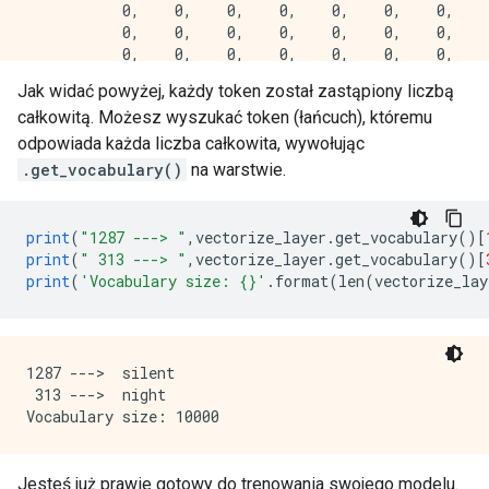
           0,    0,    0,    0,    0,    0,    0,    
           0,    0,    0,    0,    0,    0,    0,    
           0,    0,    0,    0,    0,    0,    0,    
           0,    0,    0,    0,    0,    0,    0,    
Jak widać powyżej, każdy token został zastąpiony liczbą
           0,    0,    0,    0,    0,    0,    0,    
całkowitą. Możesz wyszukać token (łańcuch), któremu
           0,    0,    0,    0,    0,    0,    0,    
           0,    0,    0,    0,    0,    0,    0,    
odpowiada każda liczba całkowita, wywołując
           0,    0,    0,    0,    0,    0,    0,    
.get_vocabulary()
na warstwie.
           0,    0,    0,    0,    0,    0,    0,    
           0,    0,    0,    0,    0,    0,    0,    
           0,    0,    0,    0,    0,    0,    0,    
print
(
"1287 ---> "
,
vectorize_layer
.
get_vocabulary
()[
           0,    0,    0,    0,    0,    0,    0,    
print
(
" 313 ---> "
,
vectorize_layer
.
get_vocabulary
()[
           0,    0,    0,    0,    0,    0,    0,    
print
(
'Vocabulary size: {}'
.
format
(
len
(
vectorize_lay
           0,    0,    0,    0,    0,    0,    0,    
1287 --->  silent

 313 --->  night

Jesteś już prawie gotowy do trenowania swojego modelu.