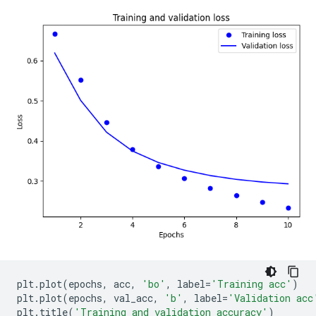
plt
.
plot
(
epochs
,
 acc
,
'bo'
,
 label
=
'Training acc'
)
plt
.
plot
(
epochs
,
 val_acc
,
'b'
,
 label
=
'Validation acc
plt
.
title
(
'Training and validation accuracy'
)