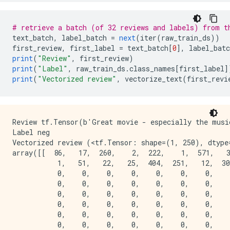
# retrieve a batch (of 32 reviews and labels) from t
text_batch
,
 label_batch 
=
next
(
iter
(
raw_train_ds
))
first_review
,
 first_label 
=
 text_batch
[
0
],
 label_batc
print
(
"Review"
,
 first_review
)
print
(
"Label"
,
 raw_train_ds
.
class_names
[
first_label
]
print
(
"Vectorized review"
,
 vectorize_text
(
first_revi
Review tf.Tensor(b'Great movie - especially the musi
Label neg

Vectorized review (<tf.Tensor: shape=(1, 250), dtype=
array([[  86,   17,  260,    2,  222,    1,  571,   3
           1,   51,   22,   25,  404,  251,   12,  30
           0,    0,    0,    0,    0,    0,    0,    
           0,    0,    0,    0,    0,    0,    0,    
           0,    0,    0,    0,    0,    0,    0,    
           0,    0,    0,    0,    0,    0,    0,    
           0,    0,    0,    0,    0,    0,    0,    
           0,    0,    0,    0,    0,    0,    0,    