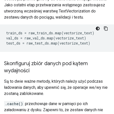
Jako ostatni etap przetwarzania wstępnego zastosujesz
utworzoną wcześniej warstwę TextVectorization do
zestawu danych do pociągu, walidacji i testu.
train_ds 
=
 raw_train_ds
.
map
(
vectorize_text
)
val_ds 
=
 raw_val_ds
.
map
(
vectorize_text
)
test_ds 
=
 raw_test_ds
.
map
(
vectorize_text
)
Skonfiguruj zbiór danych pod kątem
wydajności
Są to dwie ważne metody, których należy użyć podczas
ładowania danych, aby upewnić się, że operacje we/wy nie
zostaną zablokowane.
.cache()
przechowuje dane w pamięci po ich
załadowaniu z dysku. Zapewni to, że zestaw danych nie