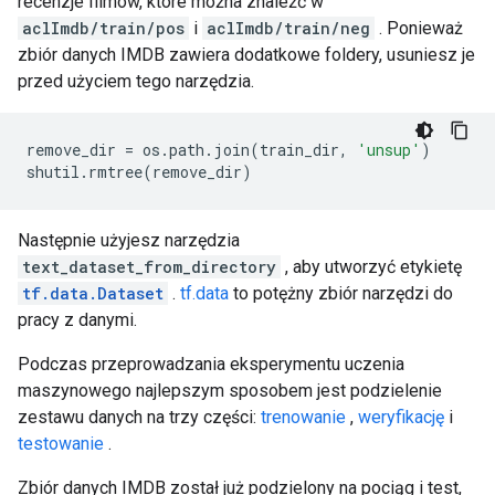
recenzje filmów, które można znaleźć w
aclImdb/train/pos
i
aclImdb/train/neg
. Ponieważ
zbiór danych IMDB zawiera dodatkowe foldery, usuniesz je
przed użyciem tego narzędzia.
remove_dir 
=
 os
.
path
.
join
(
train_dir
,
'unsup'
)
shutil
.
rmtree
(
remove_dir
)
Następnie użyjesz narzędzia
text_dataset_from_directory
, aby utworzyć etykietę
tf.data.Dataset
.
tf.data
to potężny zbiór narzędzi do
pracy z danymi.
Podczas przeprowadzania eksperymentu uczenia
maszynowego najlepszym sposobem jest podzielenie
zestawu danych na trzy części:
trenowanie
,
weryfikację
i
testowanie
.
Zbiór danych IMDB został już podzielony na pociąg i test,