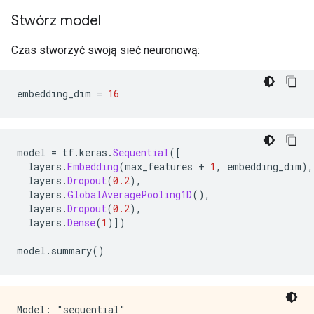
Stwórz model
Czas stworzyć swoją sieć neuronową:
embedding_dim 
=
16
model 
=
 tf
.
keras
.
Sequential
([
  layers
.
Embedding
(
max_features 
+
1
,
 embedding_dim
),
  layers
.
Dropout
(
0.2
),
  layers
.
GlobalAveragePooling1D
(),
  layers
.
Dropout
(
0.2
),
  layers
.
Dense
(
1
)])
model
.
summary
()
Model: "sequential"
