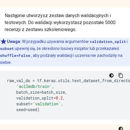
Następnie utworzysz zestaw danych walidacyjnych i
testowych. Do walidacji wykorzystasz pozostałe 5000
recenzji z zestawu szkoleniowego.
Uwaga:
W przypadku używania argumentów
validation_split
i
subset
upewnij się, że określono losowy inicjator lub przekazałeś
shuffle=False
, aby podziały walidacji i uczenia nie zachodziły na
siebie.
raw_val_ds 
=
 tf
.
keras
.
utils
.
text_dataset_from_direct
'aclImdb/train'
,
    batch_size
=
batch_size
,
    validation_split
=
0.2
,
    subset
=
'validation'
,
    seed
=
seed
)