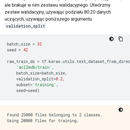
ale brakuje w nim zestawu walidacyjnego. Utwórzmy
zestaw walidacyjny, używając podziału 80:20 danych
uczących, używając poniższego argumentu
validation_split
.
batch_size 
=
32
seed 
=
42
raw_train_ds 
=
 tf
.
keras
.
utils
.
text_dataset_from_dire
'aclImdb/train'
,
    batch_size
=
batch_size
,
    validation_split
=
0.2
,
    subset
=
'training'
,
    seed
=
seed
)
Found 25000 files belonging to 2 classes.
