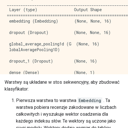
_____________________________________________________
 Layer (type)                Output Shape            
=====================================================
 embedding (Embedding)       (None, None, 16)        
 dropout (Dropout)           (None, None, 16)        
 global_average_pooling1d (G  (None, 16)             
 lobalAveragePooling1D)                              
 dropout_1 (Dropout)         (None, 16)              
 dense (Dense)               (None, 1)               
Warstwy są układane w stos sekwencyjny, aby zbudować
=====================================================
klasyfikator:
Total params: 160,033

Trainable params: 160,033

Pierwsza warstwa to warstwa
Embedding
. Ta
Non-trainable params: 0

warstwa pobiera recenzje zakodowane w liczbach
całkowitych i wyszukuje wektor osadzenia dla
każdego indeksu słów. Te wektory są uczone jako
ciągi modelu. Wektory dodają wymiar do tablicy