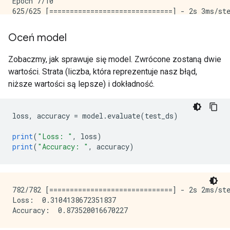
Epoch 7/10

625/625 [==============================] - 2s 3ms/ste
Epoch 8/10

625/625 [==============================] - 2s 4ms/ste
Oceń model
Epoch 9/10

625/625 [==============================] - 2s 4ms/ste
Zobaczmy, jak sprawuje się model. Zwrócone zostaną dwie
Epoch 10/10

wartości. Strata (liczba, która reprezentuje nasz błąd,
niższe wartości są lepsze) i dokładność.
loss
,
 accuracy 
=
 model
.
evaluate
(
test_ds
)
print
(
"Loss: "
,
 loss
)
print
(
"Accuracy: "
,
 accuracy
)
782/782 [==============================] - 2s 2ms/ste
Loss:  0.3104138672351837
