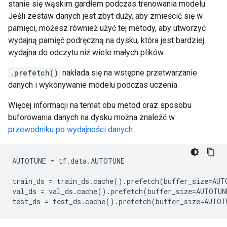
stanie się wąskim gardłem podczas trenowania modelu.
Jeśli zestaw danych jest zbyt duży, aby zmieścić się w
pamięci, możesz również użyć tej metody, aby utworzyć
wydajną pamięć podręczną na dysku, która jest bardziej
wydajna do odczytu niż wiele małych plików.
.prefetch()
nakłada się na wstępne przetwarzanie
danych i wykonywanie modelu podczas uczenia.
Więcej informacji na temat obu metod oraz sposobu
buforowania danych na dysku można znaleźć w
przewodniku po wydajności danych
.
AUTOTUNE 
=
 tf
.
data
.
AUTOTUNE
train_ds 
=
 train_ds
.
cache
().
prefetch
(
buffer_size
=
AUT
val_ds 
=
 val_ds
.
cache
().
prefetch
(
buffer_size
=
AUTOTUN
test_ds 
=
 test_ds
.
cache
().
prefetch
(
buffer_size
=
AUTOT