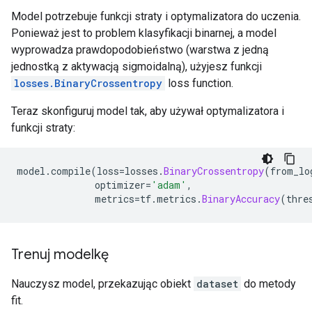
Model potrzebuje funkcji straty i optymalizatora do uczenia.
Ponieważ jest to problem klasyfikacji binarnej, a model
wyprowadza prawdopodobieństwo (warstwa z jedną
jednostką z aktywacją sigmoidalną), użyjesz funkcji
losses.BinaryCrossentropy
loss function.
Teraz skonfiguruj model tak, aby używał optymalizatora i
funkcji straty:
model
.
compile
(
loss
=
losses
.
BinaryCrossentropy
(
from_lo
              optimizer
=
'adam'
,
              metrics
=
tf
.
metrics
.
BinaryAccuracy
(
thre
Trenuj modelkę
Nauczysz model, przekazując obiekt
dataset
do metody
fit.