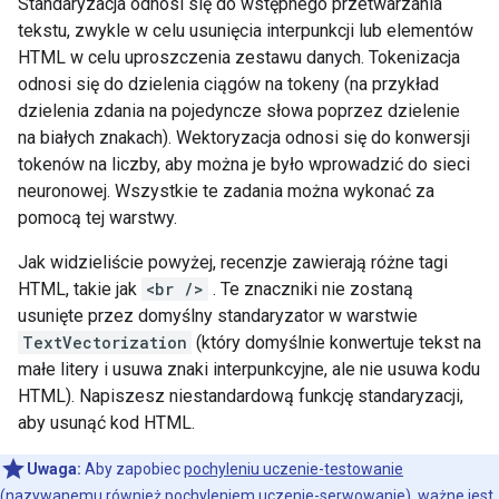
Standaryzacja odnosi się do wstępnego przetwarzania
tekstu, zwykle w celu usunięcia interpunkcji lub elementów
HTML w celu uproszczenia zestawu danych. Tokenizacja
odnosi się do dzielenia ciągów na tokeny (na przykład
dzielenia zdania na pojedyncze słowa poprzez dzielenie
na białych znakach). Wektoryzacja odnosi się do konwersji
tokenów na liczby, aby można je było wprowadzić do sieci
neuronowej. Wszystkie te zadania można wykonać za
pomocą tej warstwy.
Jak widzieliście powyżej, recenzje zawierają różne tagi
HTML, takie jak
<br />
. Te znaczniki nie zostaną
usunięte przez domyślny standaryzator w warstwie
TextVectorization
(który domyślnie konwertuje tekst na
małe litery i usuwa znaki interpunkcyjne, ale nie usuwa kodu
HTML). Napiszesz niestandardową funkcję standaryzacji,
aby usunąć kod HTML.
Uwaga:
Aby zapobiec
pochyleniu uczenie-testowanie
(nazywanemu również pochyleniem
uczenie-serwowanie), ważne jest,