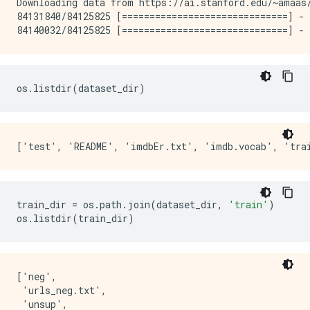
Downloading data from https://ai.stanford.edu/~amaas/
84131840/84125825 [==============================] - 
os
.
listdir
(
dataset_dir
)
train_dir 
=
 os
.
path
.
join
(
dataset_dir
,
'train'
)
os
.
listdir
(
train_dir
)
['neg',

 'urls_neg.txt',

 'unsup',
