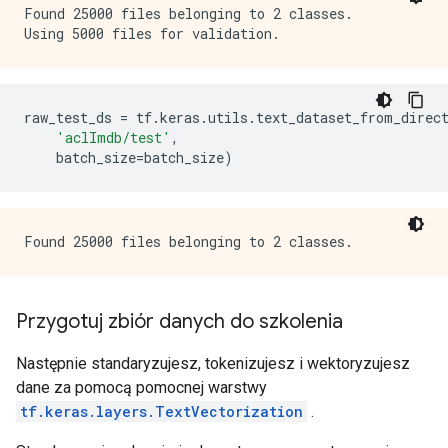
Found 25000 files belonging to 2 classes.

raw_test_ds 
=
 tf
.
keras
.
utils
.
text_dataset_from_direc
'aclImdb/test'
,
    batch_size
=
batch_size
)
Przygotuj zbiór danych do szkolenia
Następnie standaryzujesz, tokenizujesz i wektoryzujesz
dane za pomocą pomocnej warstwy
tf.keras.layers.TextVectorization
.