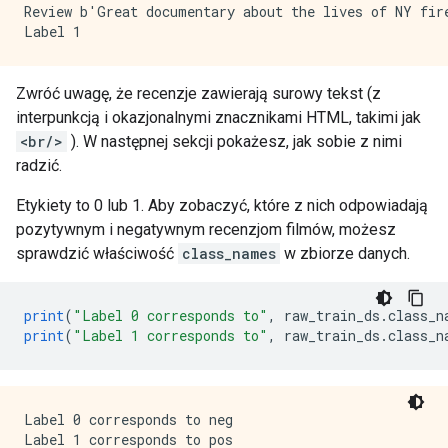
Review b'Great documentary about the lives of NY fir
Zwróć uwagę, że recenzje zawierają surowy tekst (z
interpunkcją i okazjonalnymi znacznikami HTML, takimi jak
<br/>
). W następnej sekcji pokażesz, jak sobie z nimi
radzić.
Etykiety to 0 lub 1. Aby zobaczyć, które z nich odpowiadają
pozytywnym i negatywnym recenzjom filmów, możesz
sprawdzić właściwość
class_names
w zbiorze danych.
print
(
"Label 0 corresponds to"
,
 raw_train_ds
.
class_n
print
(
"Label 1 corresponds to"
,
 raw_train_ds
.
class_n
Label 0 corresponds to neg
