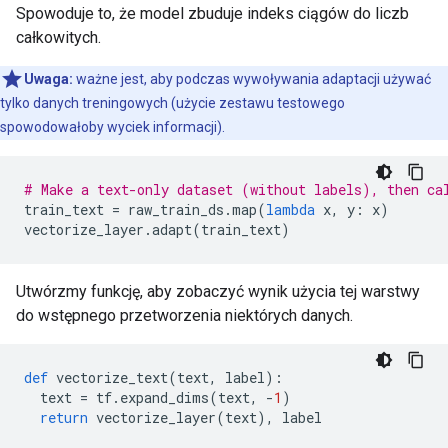
Spowoduje to, że model zbuduje indeks ciągów do liczb
całkowitych.
Uwaga:
ważne jest, aby podczas wywoływania adaptacji używać
tylko danych treningowych (użycie zestawu testowego
spowodowałoby wyciek informacji).
# Make a text-only dataset (without labels), then ca
train_text 
=
 raw_train_ds
.
map
(
lambda
 x
,
 y
:
 x
)
vectorize_layer
.
adapt
(
train_text
)
Utwórzmy funkcję, aby zobaczyć wynik użycia tej warstwy
do wstępnego przetworzenia niektórych danych.
def
 vectorize_text
(
text
,
 label
):
  text 
=
 tf
.
expand_dims
(
text
,
-
1
)
return
 vectorize_layer
(
text
),
 label