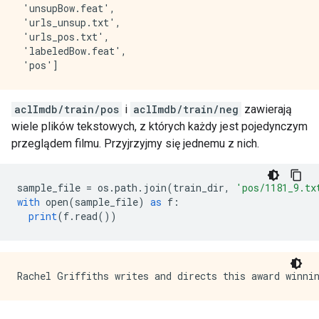
 'unsupBow.feat',

 'urls_unsup.txt',

 'urls_pos.txt',

 'labeledBow.feat',

aclImdb/train/pos
i
aclImdb/train/neg
zawierają
wiele plików tekstowych, z których każdy jest pojedynczym
przeglądem filmu. Przyjrzyjmy się jednemu z nich.
sample_file 
=
 os
.
path
.
join
(
train_dir
,
'pos/1181_9.tx
with
 open
(
sample_file
)
as
 f
:
print
(
f
.
read
())