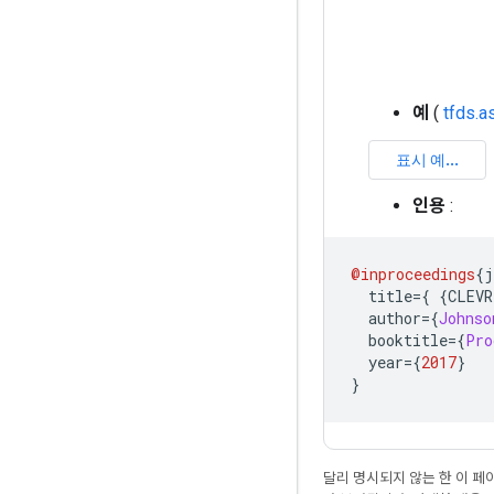
예
(
tfds.a
인용
:
@inproceedings
{
j
  title
={
{
CLEVR
  author
={
Johnso
  booktitle
={
Pro
  year
={
2017
}
}
달리 명시되지 않는 한 이 