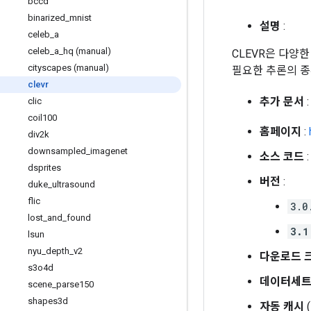
bccd
binarized
_
mnist
설명
:
celeb
_
a
celeb
_
a
_
hq (manual)
CLEVR은 다양
cityscapes (manual)
필요한 추론의 종
clevr
추가 문서
clic
coil100
홈페이지
:
div2k
downsampled
_
imagenet
소스 코드
dsprites
버전
:
duke
_
ultrasound
flic
3.0
lost
_
and
_
found
3.1
lsun
nyu
_
depth
_
v2
다운로드 
s3o4d
데이터세트
scene
_
parse150
shapes3d
자동 캐시