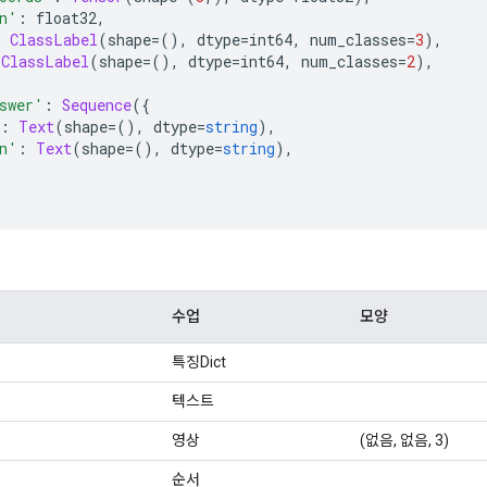
n'
:
 float32
,
:
ClassLabel
(
shape
=(),
 dtype
=
int64
,
 num_classes
=
3
),
ClassLabel
(
shape
=(),
 dtype
=
int64
,
 num_classes
=
2
),
swer'
:
Sequence
({
:
Text
(
shape
=(),
 dtype
=
string
),
n'
:
Text
(
shape
=(),
 dtype
=
string
),
수업
모양
특징Dict
텍스트
영상
(없음, 없음, 3)
순서