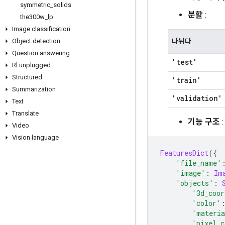
symmetric
_
solids
분할
:
the300w
_
lp
Image classification
Object detection
나뉘다
Question answering
'test'
Rl unplugged
Structured
'train'
Summarization
'validation'
Text
Translate
기능 구조
:
Video
Vision language
FeaturesDict
({
'file_name'
'image'
:
Im
'objects'
:
'3d_coor
'color'
'materi
'pixel_c