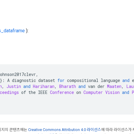
s_dataframe
):
ohnson2017clevr
,
}:
 A diagnostic dataset 
for
 compositional language 
and
 
n
,
Justin
and
Hariharan
,
Bharath
and
 van der 
Maaten
,
Lau
ceedings
 of the IEEE 
Conference
 on 
Computer
Vision
and
페이지의 콘텐츠에는
Creative Commons Attribution 4.0 라이선스
에 따라 라이선스가 