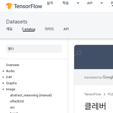
설치
학습
API
Datasets
개요
Catalog
가이드
API
Overview
Audio
D4rl
Graphs
Image
TensorFlow
리
abstract
_
reasoning (manual)
aflw2k3d
클레버
arc