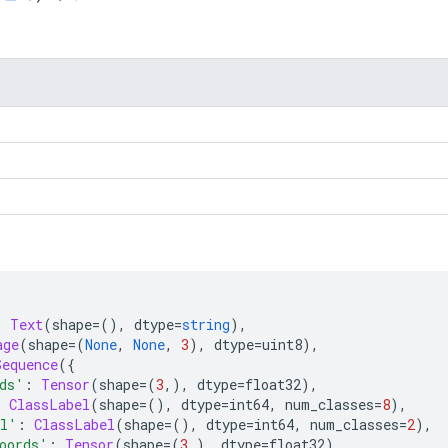
:
Text
(
shape
=(),
 dtype
=
string
),
age
(
shape
=(
None
,
None
,
3
),
 dtype
=
uint8
),
Sequence
({
ds'
:
Tensor
(
shape
=(
3
,),
 dtype
=
float32
),
:
ClassLabel
(
shape
=(),
 dtype
=
int64
,
 num_classes
=
8
),
al'
:
ClassLabel
(
shape
=(),
 dtype
=
int64
,
 num_classes
=
2
),
oords'
:
Tensor
(
shape
=(
3
,),
 dtype
=
float32
),