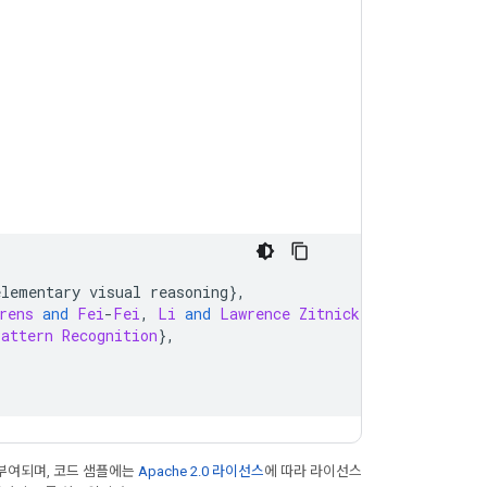
elementary visual reasoning
},
rens
and
Fei
-
Fei
,
Li
and
Lawrence
Zitnick
,
 C 
and
Girshi
Pattern
Recognition
},
부여되며, 코드 샘플에는
Apache 2.0 라이선스
에 따라 라이선스