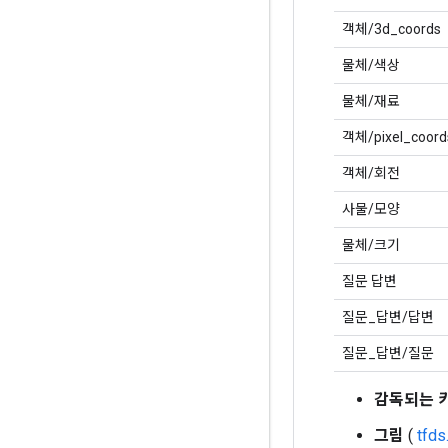
객체/3d_coords
물체/색상
물체/재료
객체/pixel_coord
객체/회전
사물/모양
물체/크기
질문 답변
질문_답변/답변
질문_답변/질문
감독되는 
그림
(
tfd