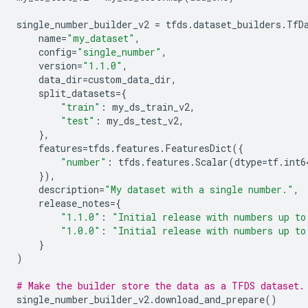
single_number_builder_v2
=
tfds
.
dataset_builders
.
TfD
name
=
"my_dataset"
,
config
=
"single_number"
,
version
=
"1.1.0"
,
data_dir
=
custom_data_dir
,
split_datasets
=
{
"train"
:
my_ds_train_v2
,
"test"
:
my_ds_test_v2
,
},
features
=
tfds
.
features
.
FeaturesDict
({
"number"
:
tfds
.
features
.
Scalar
(
dtype
=
tf
.
int6
}),
description
=
"My dataset with a single number."
,
release_notes
=
{
"1.1.0"
:
"Initial release with numbers up to
"1.0.0"
:
"Initial release with numbers up to
}
)
# Make the builder store the data as a TFDS dataset.
single_number_builder_v2
.
download_and_prepare
()