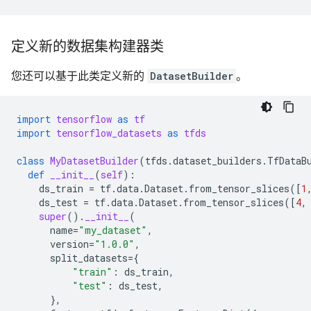
定义新的数据集构建器类
您还可以基于此类定义新的
DatasetBuilder
。
import
tensorflow
as
tf
import
tensorflow_datasets
as
tfds
class
MyDatasetBuilder
(
tfds
.
dataset_builders
.
TfDataB
def
__init__
(
self
):
ds_train
=
tf
.
data
.
Dataset
.
from_tensor_slices
([
1
ds_test
=
tf
.
data
.
Dataset
.
from_tensor_slices
([
4
,
super
()
.
__init__
(
name
=
"my_dataset"
,
version
=
"1.0.0"
,
split_datasets
=
{
"train"
:
ds_train
,
"test"
:
ds_test
,
},