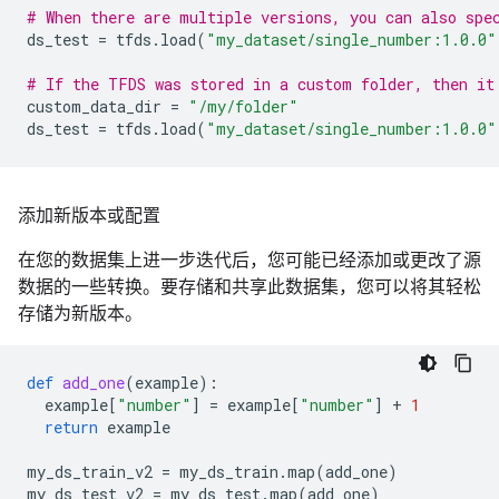
# When there are multiple versions, you can also spe
ds_test
=
tfds
.
load
(
"my_dataset/single_number:1.0.0"
# If the TFDS was stored in a custom folder, then it
custom_data_dir
=
"/my/folder"
ds_test
=
tfds
.
load
(
"my_dataset/single_number:1.0.0"
添加新版本或配置
在您的数据集上进一步迭代后，您可能已经添加或更改了源
数据的一些转换。要存储和共享此数据集，您可以将其轻松
存储为新版本。
def
add_one
(
example
):
example
[
"number"
]
=
example
[
"number"
]
+
1
return
example
my_ds_train_v2
=
my_ds_train
.
map
(
add_one
)
my_ds_test_v2
=
my_ds_test
.
map
(
add_one
)