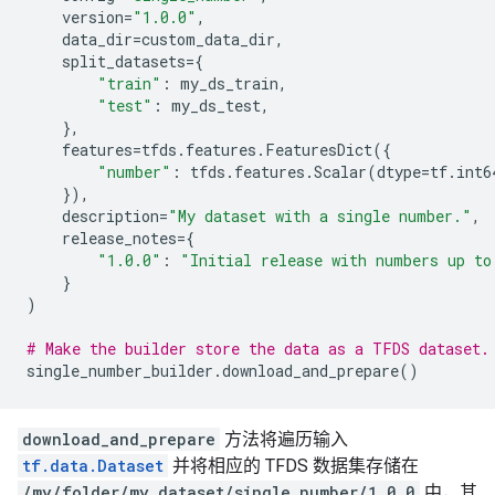
version
=
"1.0.0"
,
data_dir
=
custom_data_dir
,
split_datasets
=
{
"train"
:
my_ds_train
,
"test"
:
my_ds_test
,
},
features
=
tfds
.
features
.
FeaturesDict
({
"number"
:
tfds
.
features
.
Scalar
(
dtype
=
tf
.
int6
}),
description
=
"My dataset with a single number."
,
release_notes
=
{
"1.0.0"
:
"Initial release with numbers up to
}
)
# Make the builder store the data as a TFDS dataset.
single_number_builder
.
download_and_prepare
()
download_and_prepare
方法将遍历输入
tf.data.Dataset
并将相应的 TFDS 数据集存储在
/my/folder/my_dataset/single_number/1.0.0
中，其