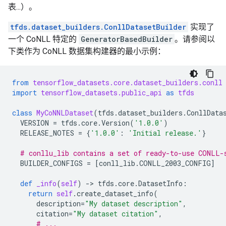
表...）。
tfds.dataset_builders.ConllDatasetBuilder
实现了
一个 CoNLL 特定的
GeneratorBasedBuilder
。请参阅以
下类作为 CoNLL 数据集构建器的最小示例：
from
tensorflow_datasets.core.dataset_builders.conll
import
tensorflow_datasets.public_api
as
tfds
class
MyCoNNLDataset
(
tfds
.
dataset_builders
.
ConllData
VERSION
=
tfds
.
core
.
Version
(
'1.0.0'
)
RELEASE_NOTES
=
{
'1.0.0'
:
'Initial release.'
}
# conllu_lib contains a set of ready-to-use CONLL-
BUILDER_CONFIGS
=
[
conll_lib
.
CONLL_2003_CONFIG
]
def
_info
(
self
)
-
> 
tfds
.
core
.
DatasetInfo
:
return
self
.
create_dataset_info
(
description
=
"My dataset description"
,
citation
=
"My dataset citation"
,
# ...