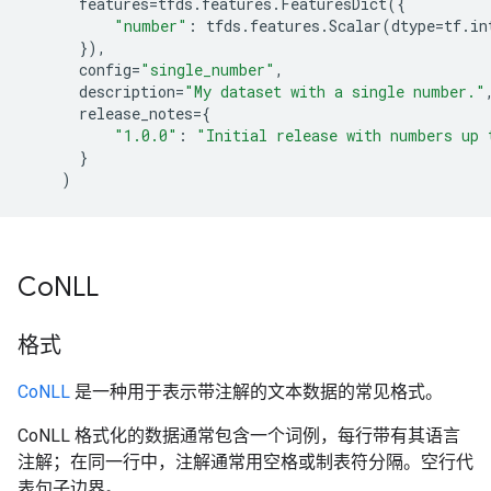
features
=
tfds
.
features
.
FeaturesDict
({
"number"
:
tfds
.
features
.
Scalar
(
dtype
=
tf
.
in
}),
config
=
"single_number"
,
description
=
"My dataset with a single number."
release_notes
=
{
"1.0.0"
:
"Initial release with numbers up 
}
)
Co
NLL
格式
CoNLL
是一种用于表示带注解的文本数据的常见格式。
CoNLL 格式化的数据通常包含一个词例，每行带有其语言
注解；在同一行中，注解通常用空格或制表符分隔。空行代
表句子边界。