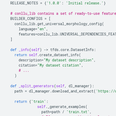
RELEASE_NOTES
=
{
'1.0.0'
:
'Initial release.'
}
# conllu_lib contains a set of ready-to-use featur
BUILDER_CONFIGS
=
[
conllu_lib
.
get_universal_morphology_config
(
language
=
"en"
,
features
=
conllu_lib
.
UNIVERSAL_DEPENDENCIES_FEA
]
def
_info
(
self
)
-
> 
tfds
.
core
.
DatasetInfo
:
return
self
.
create_dataset_info
(
description
=
"My dataset description"
,
citation
=
"My dataset citation"
,
# ...
)
def
_split_generators
(
self
,
dl_manager
):
path
=
dl_manager
.
download_and_extract
(
'https://
return
{
'train'
:
self
.
_generate_examples
(
path
=
path
/
'train.txt'
,