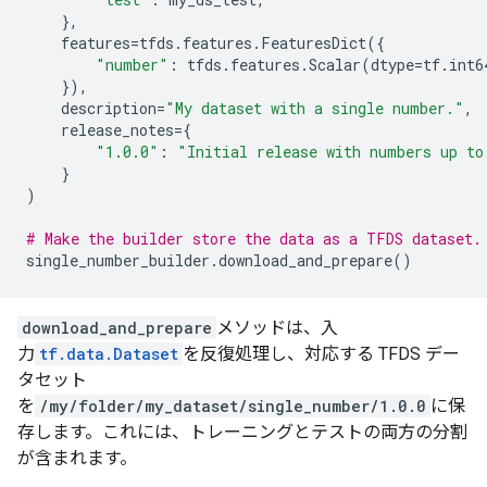
},
features
=
tfds
.
features
.
FeaturesDict
({
"number"
:
tfds
.
features
.
Scalar
(
dtype
=
tf
.
int6
}),
description
=
"My dataset with a single number."
,
release_notes
=
{
"1.0.0"
:
"Initial release with numbers up to
}
)
# Make the builder store the data as a TFDS dataset.
single_number_builder
.
download_and_prepare
()
download_and_prepare
メソッドは、入
力
tf.data.Dataset
を反復処理し、対応する TFDS デー
タセット
を
/my/folder/my_dataset/single_number/1.0.0
に保
存します。これには、トレーニングとテストの両方の分割
が含まれます。