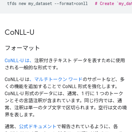
tfds
new
my_dataset
--format
=
conll
# Create `my_da
Co
NLL-U
フォーマット
CoNLL-U は、
注釈付きテキスト データを表すために使用
される一般的な形式です。
CoNLL-U は
、マルチトークン ワード
のサポートなど、多
くの機能を追加することで CoNLL 形式を強化します。
CoNLL-U 形式のデータには、通常、1 行に 1 つのトーク
ンとその言語注釈が含まれています。同じ行内では、通
常、注釈は単一のタブ文字で区切られます。空行は文の境
界を表します。
通常、
公式ドキュメント
で報告されているように、各