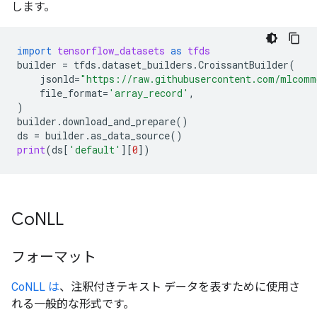
します。
import
tensorflow_datasets
as
tfds
builder
=
tfds
.
dataset_builders
.
CroissantBuilder
(
jsonld
=
"https://raw.githubusercontent.com/mlcomm
file_format
=
'array_record'
,
)
builder
.
download_and_prepare
()
ds
=
builder
.
as_data_source
()
print
(
ds
[
'default'
][
0
])
Co
NLL
フォーマット
CoNLL は
、注釈付きテキスト データを表すために使用さ
れる一般的な形式です。