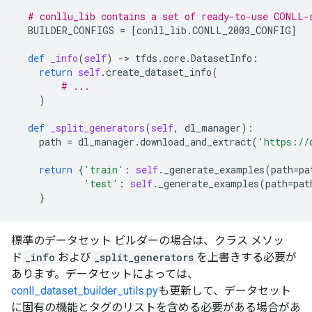
# conllu_lib contains a set of ready-to-use CONLL-
BUILDER_CONFIGS
=
[
conll_lib
.
CONLL_2003_CONFIG
]
def
_info
(
self
)
-
> 
tfds
.
core
.
DatasetInfo
:
return
self
.
create_dataset_info
(
# ...
)
def
_split_generators
(
self
,
dl_manager
):
path
=
dl_manager
.
download_and_extract
(
'https://
return
{
'train'
:
self
.
_generate_examples
(
path
=
pa
'test'
:
self
.
_generate_examples
(
path
=
pat
}
標準のデータセット ビルダーの場合は、クラス メソッ
ド
_info
および
_split_generators
を上書きする必要が
あります。データセットによっては、
conll_dataset_builder_utils.py
も更新して、データセット
に固有の機能とタグのリストを含める必要がある場合があ