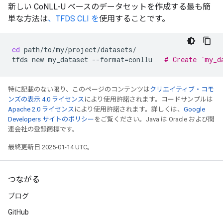
新しい CoNLL-U ベースのデータセットを作成する最も簡
単な方法は
、TFDS CLI を
使用することです。
cd
path/to/my/project/datasets/

tfds
new
my_dataset
--format
=
conllu
# Create `my_d
特に記載のない限り、このページのコンテンツは
クリエイティブ・コモ
ンズの表示 4.0 ライセンス
により使用許諾されます。コードサンプルは
Apache 2.0 ライセンス
により使用許諾されます。詳しくは、
Google
Developers サイトのポリシー
をご覧ください。Java は Oracle および関
連会社の登録商標です。
最終更新日 2025-01-14 UTC。
つながる
ブログ
GitHub