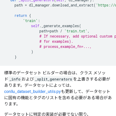
path
=
dl_manager
.
download_and_extract
(
'https://
return
{
'train'
:
self
.
_generate_examples
(
path
=
path
/
'train.txt'
,
# If necessary, add optional custom 
# for examples).
# process_example_fn=...,
)
}
標準のデータセット ビルダーの場合は、クラス メソッ
ド
_info
および
_split_generators
を上書きする必要が
あります。データセットによっては、
conllu_dataset_builder_utils.py
も更新して、データセット
に固有の機能とタグのリストを含める必要がある場合があ
ります。
データセットに特定の実装が必要でない限り、