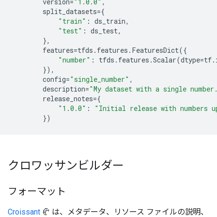
version
=
"1.0.0"
,
split_datasets
=
{
"train"
:
ds_train
,
"test"
:
ds_test
,
},
features
=
tfds
.
features
.
FeaturesDict
({
"number"
:
tfds
.
features
.
Scalar
(
dtype
=
tf
.
}),
config
=
"single_number"
,
description
=
"My dataset with a single number
release_notes
=
{
"1.0.0"
:
"Initial release with numbers u
})
クロワッサンビルダー
フォーマット
Croissant
🥐 は、メタデータ、リソース ファイルの説明、