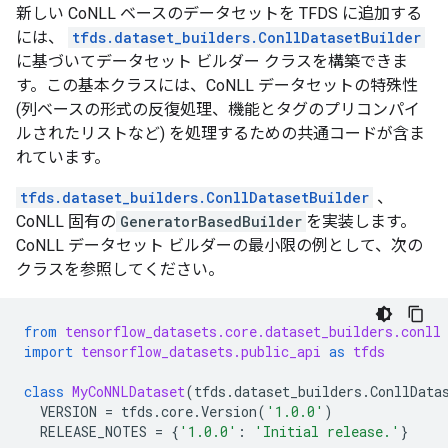
新しい CoNLL ベースのデータセットを TFDS に追加する
には、
tfds.dataset_builders.ConllDatasetBuilder
に基づいてデータセット ビルダー クラスを構築できま
す。この基本クラスには、CoNLL データセットの特殊性
(列ベースの形式の反復処理、機能とタグのプリコンパイ
ルされたリストなど) を処理するための共通コードが含ま
れています。
tfds.dataset_builders.ConllDatasetBuilder
、
CoNLL 固有の
GeneratorBasedBuilder
を実装します。
CoNLL データセット ビルダーの最小限の例として、次の
クラスを参照してください。
from
tensorflow_datasets.core.dataset_builders.conll
import
tensorflow_datasets.public_api
as
tfds
class
MyCoNNLDataset
(
tfds
.
dataset_builders
.
ConllData
VERSION
=
tfds
.
core
.
Version
(
'1.0.0'
)
RELEASE_NOTES
=
{
'1.0.0'
:
'Initial release.'
}