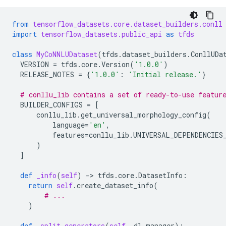
from
tensorflow_datasets.core.dataset_builders.conll
import
tensorflow_datasets.public_api
as
tfds
class
MyCoNNLUDataset
(
tfds
.
dataset_builders
.
ConllUDa
VERSION
=
tfds
.
core
.
Version
(
'1.0.0'
)
RELEASE_NOTES
=
{
'1.0.0'
:
'Initial release.'
}
# conllu_lib contains a set of ready-to-use featur
BUILDER_CONFIGS
=
[
conllu_lib
.
get_universal_morphology_config
(
language
=
'en'
,
features
=
conllu_lib
.
UNIVERSAL_DEPENDENCIES
)
]
def
_info
(
self
)
-
> 
tfds
.
core
.
DatasetInfo
:
return
self
.
create_dataset_info
(
# ...
)
def
_split_generators
(
self
,
dl_manager
):