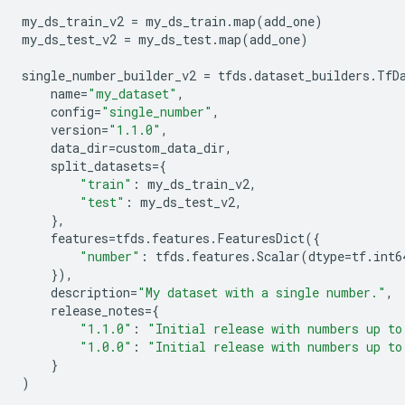
my_ds_train_v2
=
my_ds_train
.
map
(
add_one
)
my_ds_test_v2
=
my_ds_test
.
map
(
add_one
)
single_number_builder_v2
=
tfds
.
dataset_builders
.
TfD
name
=
"my_dataset"
,
config
=
"single_number"
,
version
=
"1.1.0"
,
data_dir
=
custom_data_dir
,
split_datasets
=
{
"train"
:
my_ds_train_v2
,
"test"
:
my_ds_test_v2
,
},
features
=
tfds
.
features
.
FeaturesDict
({
"number"
:
tfds
.
features
.
Scalar
(
dtype
=
tf
.
int6
}),
description
=
"My dataset with a single number."
,
release_notes
=
{
"1.1.0"
:
"Initial release with numbers up to
"1.0.0"
:
"Initial release with numbers up to
}
)