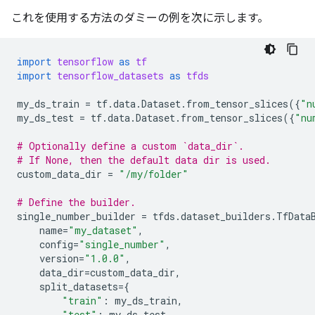
これを使用する方法のダミーの例を次に示します。
import
tensorflow
as
tf
import
tensorflow_datasets
as
tfds
my_ds_train
=
tf
.
data
.
Dataset
.
from_tensor_slices
({
"n
my_ds_test
=
tf
.
data
.
Dataset
.
from_tensor_slices
({
"nu
# Optionally define a custom `data_dir`.
# If None, then the default data dir is used.
custom_data_dir
=
"/my/folder"
# Define the builder.
single_number_builder
=
tfds
.
dataset_builders
.
TfData
name
=
"my_dataset"
,
config
=
"single_number"
,
version
=
"1.0.0"
,
data_dir
=
custom_data_dir
,
split_datasets
=
{
"train"
:
my_ds_train
,
"test"
:
my_ds_test
,