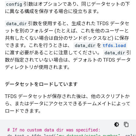
config
引数はオプションであり、同じデータセットの下
に異なる構成を保存する場合に役立ちます。
data_dir
引数を使用すると、生成された TFDS データセ
ットを別のフォルダー (たとえば、これを他のユーザーと
共有したくない場合は自分のサンドボックスなど) に保存
できます。これを行うときは、
data_dir
を
tfds.load
に渡す必要があることに注意してください。
data_dir
引
数が指定されていない場合は、デフォルトの TFDS データ
ディレクトリが使用されます。
データセットをロードしています
TFDS データセットが保存された後は、他のスクリプトか
ら、またはデータにアクセスできるチームメイトによって
ロードできます。
# If no custom data dir was specified:
ds_test
=
tfds
.
load
(
"my_dataset/single_number"
,
spli