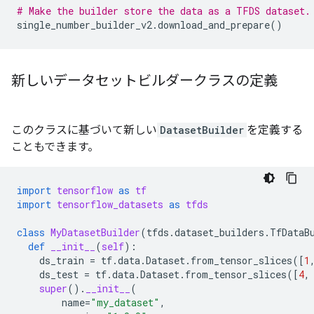
# Make the builder store the data as a TFDS dataset.
single_number_builder_v2
.
download_and_prepare
()
新しいデータセットビルダークラスの定義
このクラスに基づいて新しい
DatasetBuilder
を定義する
こともできます。
import
tensorflow
as
tf
import
tensorflow_datasets
as
tfds
class
MyDatasetBuilder
(
tfds
.
dataset_builders
.
TfDataB
def
__init__
(
self
):
ds_train
=
tf
.
data
.
Dataset
.
from_tensor_slices
([
1
ds_test
=
tf
.
data
.
Dataset
.
from_tensor_slices
([
4
,
super
()
.
__init__
(
name
=
"my_dataset"
,