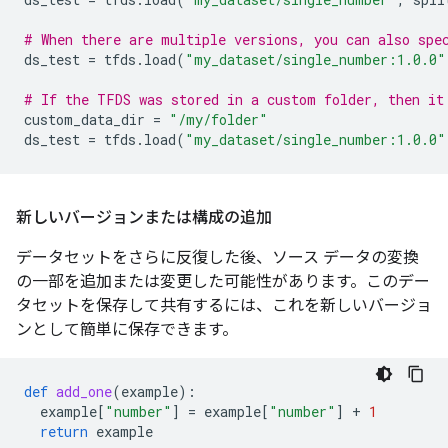
# When there are multiple versions, you can also spe
ds_test
=
tfds
.
load
(
"my_dataset/single_number:1.0.0"
# If the TFDS was stored in a custom folder, then it
custom_data_dir
=
"/my/folder"
ds_test
=
tfds
.
load
(
"my_dataset/single_number:1.0.0"
新しいバージョンまたは構成の追加
データセットをさらに反復した後、ソース データの変換
の一部を追加または変更した可能性があります。このデー
タセットを保存して共有するには、これを新しいバージョ
ンとして簡単に保存できます。
def
add_one
(
example
):
example
[
"number"
]
=
example
[
"number"
]
+
1
return
example