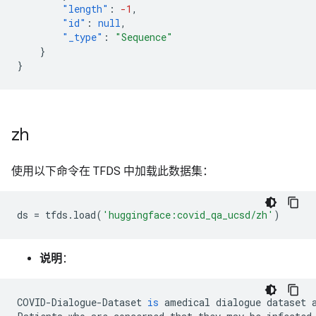
"length"
:
-1
,
"id"
:
null
,
"_type"
:
"Sequence"
}
}
zh
使用以下命令在 TFDS 中加载此数据集：
ds
=
tfds
.
load
(
'huggingface:covid_qa_ucsd/zh'
)
说明
：
COVID
-
Dialogue
-
Dataset
is
amedical
dialogue
dataset