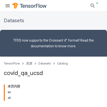
Datasets
TFDS now supports the
Croissant 🥐 format
! Read the
documentation
to know more.
TensorFlow
资源
Datasets
Catalog
covid
_
qa
_
ucsd
本页内容
en
zh