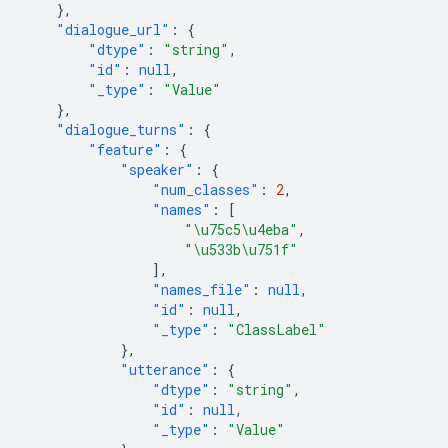
},
"dialogue_url"
:
{
"dtype"
:
"string"
,
"id"
:
null
,
"_type"
:
"Value"
},
"dialogue_turns"
:
{
"feature"
:
{
"speaker"
:
{
"num_classes"
:
2
,
"names"
:
[
"\u75c5\u4eba"
,
"\u533b\u751f"
],
"names_file"
:
null
,
"id"
:
null
,
"_type"
:
"ClassLabel"
},
"utterance"
:
{
"dtype"
:
"string"
,
"id"
:
null
,
"_type"
:
"Value"