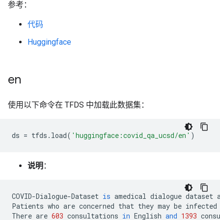
参考：
代码
Huggingface
en
使用以下命令在 TFDS 中加载此数据集：
ds
=
tfds
.
load
(
'huggingface:covid_qa_ucsd/en'
)
说明
：
COVID
-
Dialogue
-
Dataset
is
amedical
dialogue
dataset
Patients
who
are
concerned
that
they
may
be
infected
There
are
603
consultations
in
English
and
1393
cons