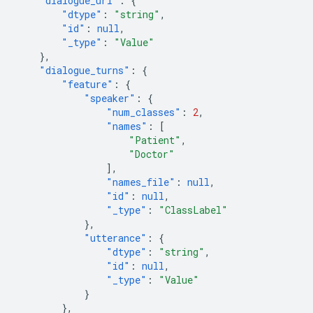
"dialogue_url"
:
{
"dtype"
:
"string"
,
"id"
:
null
,
"_type"
:
"Value"
},
"dialogue_turns"
:
{
"feature"
:
{
"speaker"
:
{
"num_classes"
:
2
,
"names"
:
[
"Patient"
,
"Doctor"
],
"names_file"
:
null
,
"id"
:
null
,
"_type"
:
"ClassLabel"
},
"utterance"
:
{
"dtype"
:
"string"
,
"id"
:
null
,
"_type"
:
"Value"
}
},