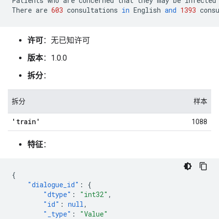
Patients
who
are
concerned
that
they
may
be
infected
There
are
603
consultations
in
English
and
1393
cons
许可
：无已知许可
版本
：1.0.0
拆分
：
拆分
样本
'train'
1088
特征
：
{
"dialogue_id"
:
{
"dtype"
:
"int32"
,
"id"
:
null
,
"_type"
:
"Value"