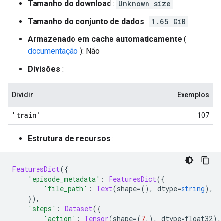
Tamanho do download
:
Unknown size
Tamanho do conjunto de dados
:
1.65 GiB
Armazenado em cache automaticamente
(
documentação
): Não
Divisões
:
Dividir
Exemplos
'train'
107
Estrutura de recursos
:
FeaturesDict
({
'episode_metadata'
:
FeaturesDict
({
'file_path'
:
Text
(
shape
=(),
 dtype
=
string
),
}),
'steps'
:
Dataset
({
'action'
:
Tensor
(
shape
=(
7
,),
 dtype
=
float32
),