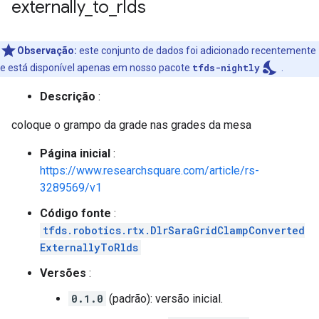
externally
_
to
_
rlds
Observação:
este conjunto de dados foi adicionado recentemente
nights_stay
e está disponível apenas em nosso pacote
tfds-nightly
.
Descrição
:
coloque o grampo da grade nas grades da mesa
Página inicial
:
https://www.researchsquare.com/article/rs-
3289569/v1
Código fonte
:
tfds.robotics.rtx.DlrSaraGridClampConverted
ExternallyToRlds
Versões
:
0.1.0
(padrão): versão inicial.