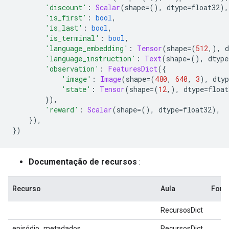
'discount'
:
Scalar
(
shape
=(),
 dtype
=
float32
),
'is_first'
:
bool
,
'is_last'
:
bool
,
'is_terminal'
:
bool
,
'language_embedding'
:
Tensor
(
shape
=(
512
,),
 d
'language_instruction'
:
Text
(
shape
=(),
 dtype
'observation'
:
FeaturesDict
({
'image'
:
Image
(
shape
=(
480
,
640
,
3
),
 dtyp
'state'
:
Tensor
(
shape
=(
12
,),
 dtype
=
float
}),
'reward'
:
Scalar
(
shape
=(),
 dtype
=
float32
),
}),
})
Documentação de recursos
:
Recurso
Aula
For
RecursosDict
episódio_metadados
RecursosDict