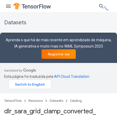
Datasets
Aprenda o que há de mais recente em aprendizado de máquina,
IA generativa e muito mais no WiML Symposium 2023
Registre-se
Esta página foi traduzida pela
API Cloud Translation
.
TensorFlow
Recursos
Datasets
Catalog
dlr
_
sara
_
grid
_
clamp
_
converted
_