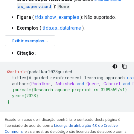
as_supervised
):
None
Figura
(
tfds.show_examples
): Não suportado.
Exemplos
(
tfds.as_dataframe
):
Citação
:
@article
{
padalkar2023guided
,
  title
={
A guided reinforcement learning approach 
us
  author
={
Padalkar
,
Abhishek
and
Quere
,
Gabriel
and
  journal={Research square preprint rs-3289569/v1},
  year={2023}
}
Exceto em caso de indicação contrária, o conteúdo desta página é
licenciado de acordo com a
Licença de atribuição 4.0 do Creative
Commons
, e as amostras de código são licenciadas de acordo com a