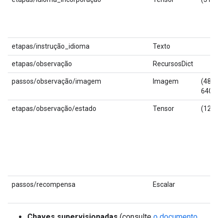
etapas/instrução_idioma
Texto
etapas/observação
RecursosDict
passos/observação/imagem
Imagem
(480,
640, 
etapas/observação/estado
Tensor
(12,)
passos/recompensa
Escalar
Chaves supervisionadas
(consulte
o documento