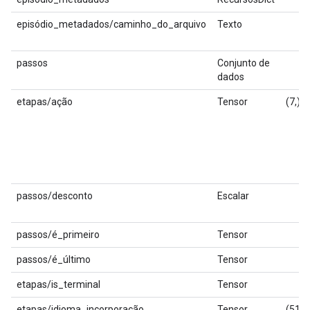
episódio_metadados/caminho_do_arquivo
Texto
passos
Conjunto de
dados
etapas/ação
Tensor
(7,)
passos/desconto
Escalar
passos/é_primeiro
Tensor
passos/é_último
Tensor
etapas/is_terminal
Tensor
etapas/idioma_incorporação
Tensor
(512,