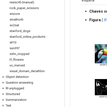
etiqueta
resisc45 (manual)
rock
_
paper
_
scissors
Chaves s
siscore
smallnorb
Figura
(
t
so2sat
stanford
_
dogs
stanford
_
online
_
products
stl10
sun397
svhn
_
cropped
tf
_
flowers
uc
_
merced
visual
_
domain
_
decathlon
Object detection
Question answering
Rl unplugged
Structured
Summarization
Text