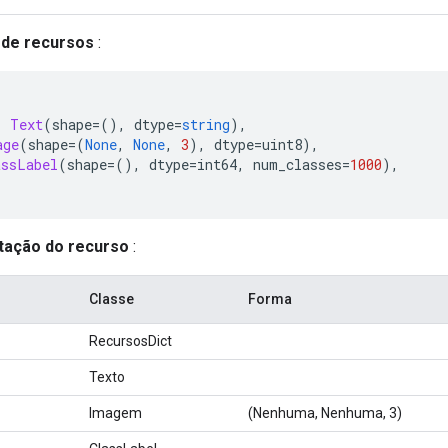
 de recursos
:
:
Text
(
shape
=(),
 dtype
=
string
),
age
(
shape
=(
None
,
None
,
3
),
 dtype
=
uint8
),
assLabel
(
shape
=(),
 dtype
=
int64
,
 num_classes
=
1000
),
ação do recurso
:
Classe
Forma
RecursosDict
Texto
Imagem
(Nenhuma, Nenhuma, 3)