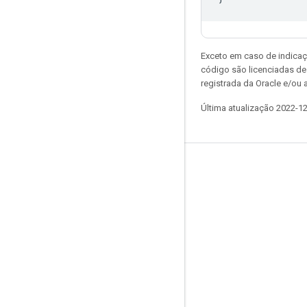
Exceto em caso de indicaç
código são licenciadas d
registrada da Oracle e/ou a
Última atualização 2022-1
Permanecer conectado
Blog
GitHub
Twitter
哔哩哔哩