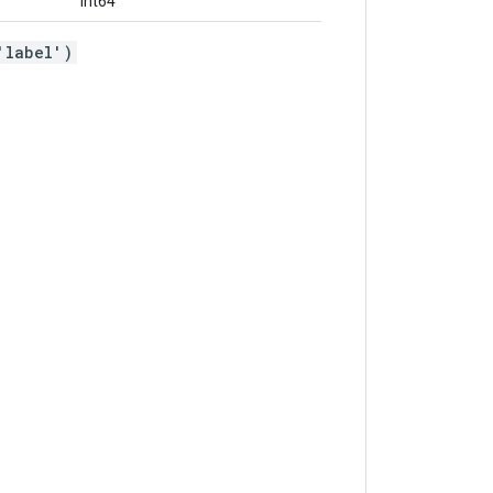
int64
'label')