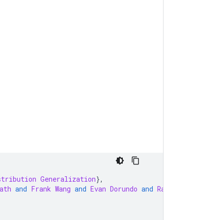
stribution
Generalization
},
ath
and
Frank
Wang
and
Evan
Dorundo
and
Rahul
Desai
and