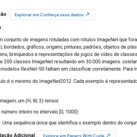
ção
:
north_east
Explorar em Conheça seus dados
o
:
 conjunto de imagens rotuladas com rótulos ImageNet que foram
iti, bordados, gráficos, origami, pinturas, padrões, objetos de plás
ens, brinquedos e representações de jogos de vídeo de class
de 200 classes ImageNet resultando em 30.000 imagens. colet
modelos ResNet-50 falham em classificar corretamente. Para ma
tulo é o mesmo do ImageNet2012. Cada exemplo é representado
 imagem, um (H, W, 3)-tensor.
m número inteiro no intervalo [0, 1000).
': Uma sequência única que identifica o exemplo dentro do conju
ação Adicional
:
north_east
Explore em Papers With Code