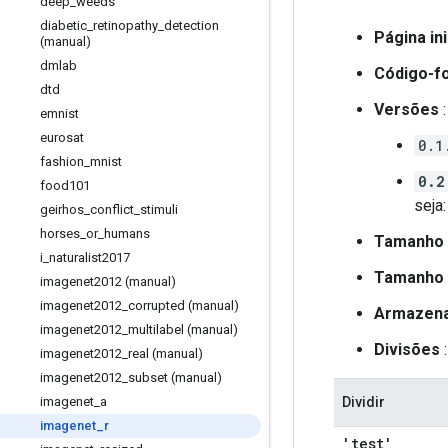
deep
_
weeds
diabetic
_
retinopathy
_
detection
Página ini
(manual)
dmlab
Código-f
dtd
Versões
:
emnist
eurosat
0.1
fashion
_
mnist
0.2
food101
seja
geirhos
_
conflict
_
stimuli
horses
_
or
_
humans
Tamanho 
i
_
naturalist2017
Tamanho 
imagenet2012 (manual)
imagenet2012
_
corrupted (manual)
Armazena
imagenet2012
_
multilabel (manual)
Divisões
:
imagenet2012
_
real (manual)
imagenet2012
_
subset (manual)
imagenet
_
a
Dividir
imagenet
_
r
'test'