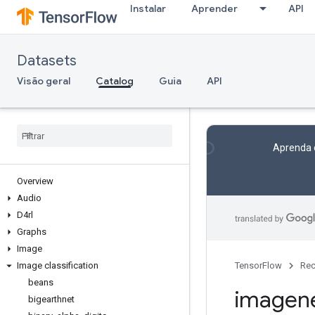
Instalar
Aprender
API
Datasets
Visão geral
Catalog
Guia
API
Aprenda 
Overview
Audio
D4rl
Graphs
Image
Image classification
TensorFlow
Rec
beans
imagen
bigearthnet