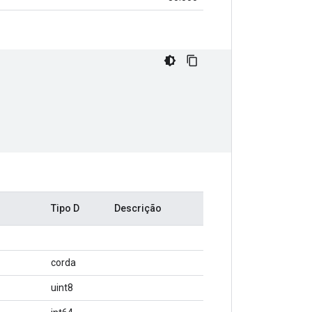
Tipo D
Descrição
corda
uint8