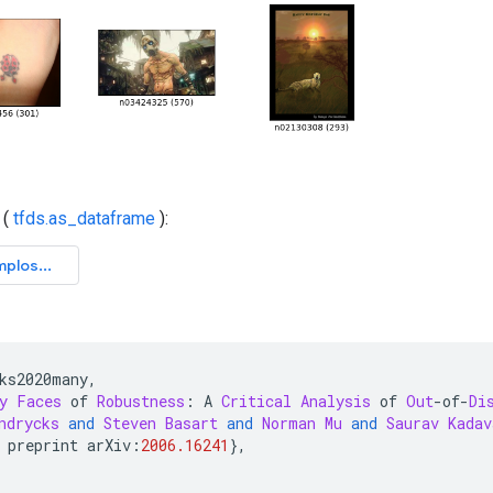
(
tfds.as_dataframe
):
ks2020many
,
y
Faces
 of 
Robustness
:
 A 
Critical
Analysis
 of 
Out
-
of
-
Di
ndrycks
and
Steven
Basart
and
Norman
Mu
and
Saurav
Kadav
 preprint arXiv
:
2006.16241
},