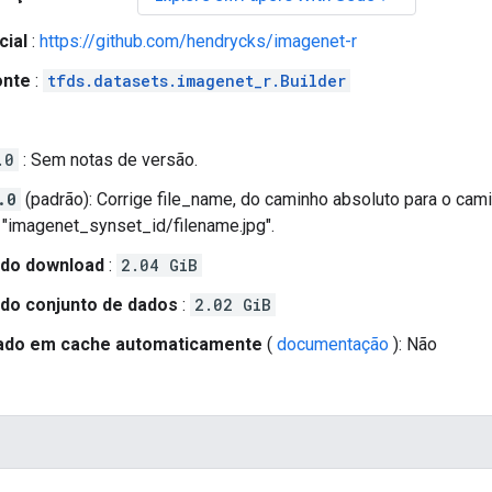
cial
:
https://github.com/hendrycks/imagenet-r
onte
:
tfds.datasets.imagenet_r.Builder
.0
: Sem notas de versão.
.0
(padrão): Corrige file_name, do caminho absoluto para o camin
: "imagenet_synset_id/filename.jpg".
do download
:
2.04 GiB
do conjunto de dados
:
2.02 GiB
do em cache automaticamente
(
documentação
): Não