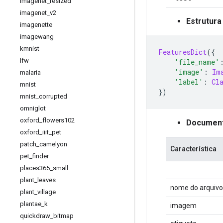
imagenet
_
resized
imagenet
_
v2
Estrutura
imagenette
imagewang
kmnist
FeaturesDict
({
lfw
'file_name'
'image'
:
Im
malaria
'label'
:
Cl
mnist
})
mnist
_
corrupted
omniglot
oxford
_
flowers102
Document
oxford
_
iiit
_
pet
patch
_
camelyon
Característica
pet
_
finder
places365
_
small
plant
_
leaves
nome do arquivo
plant
_
village
plantae
_
k
imagem
quickdraw
_
bitmap