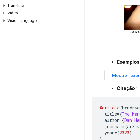
Translate
Video
Vision language
Exemplos
Citação
:
@article
{
hendryc
  title
={
The
Man
  author
={
Dan
He
  journal
={
arXiv
  year
={
2020
}
}