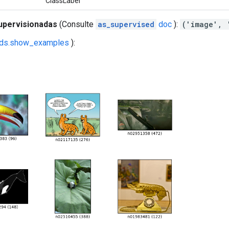
ClassLabel
upervisionadas
(Consulte
as_supervised
doc
):
('image', 
fds.show_examples
):