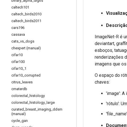
binary
_
alpha
_
digits
caltech101
Visualiza
caltech
_
birds2010
caltech
_
birds2011
Descriçã
cars196
cassava
ImageNet-R é um
cats
_
vs
_
dogs
deviantart, graff
chexpert (manual)
esboços, tatuag
cifar10
renderizações 
cifar100
imagens que os 
cifar10
_
1
O espaço do ró
cifar10
_
corrupted
chaves:
citrus
_
leaves
cmaterdb
'image': A
colorectal
_
histology
colorectal
_
histology
_
large
'rótulo': U
curated
_
breast
_
imaging
_
ddsm
'file_name
(manual)
cycle
_
gan
Document