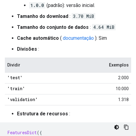
1.0.0
(padrão): versão inicial.
Tamanho do download
:
3.70 MiB
Tamanho do conjunto de dados
:
4.64 MiB
Cache automático
(
documentação
): Sim
Divisões
:
Dividir
Exemplos
'test'
2.000
'train'
10.000
'validation'
1.318
Estrutura de recursos
:
FeaturesDict
({