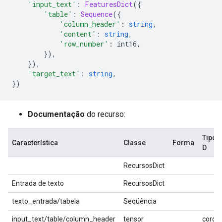
'input_text'
:
FeaturesDict
({
'table'
:
Sequence
({
'column_header'
:
string
,
'content'
:
string
,
'row_number'
:
 int16
,
}),
}),
'target_text'
:
string
,
})
Documentação
do recurso:
Tipo
Característica
Classe
Forma
D
RecursosDict
Entrada de texto
RecursosDict
texto_entrada/tabela
Seqüência
input_text/table/column_header
tensor
corda