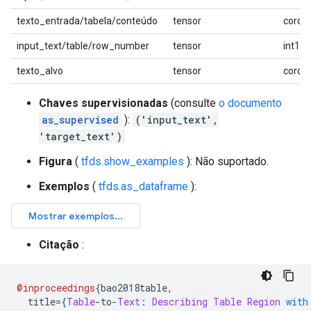
texto_entrada/tabela/conteúdo
tensor
corda
input_text/table/row_number
tensor
int16
texto_alvo
tensor
corda
Chaves supervisionadas
(consulte
o documento
as_supervised
):
('input_text',
'target_text')
Figura
(
tfds.show_examples
): Não suportado.
Exemplos
(
tfds.as_dataframe
):
Citação
:
@inproceedings
{
bao2018table
,
  title
={
Table
-
to
-
Text
:
Describing
Table
Region
with