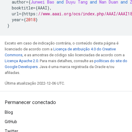
  author
={
Junwei
Bao
and
Duyu
Tang
and
Nan
Duan
and
  booktitle
={
AAAI
},
  url
={
https
:
//www.aaai.org/ocs/index.php/AAAI/AAAI1
  year
={
2018
}
}
Exceto em caso de indicação contrária, o conteúdo desta página é
licenciado de acordo com a
Licença de atribuição 4.0 do Creative
Commons
, e as amostras de código são licenciadas de acordo com a
Licença Apache 2.0
. Para mais detalhes, consulte as
políticas do site do
Google Developers
. Java é uma marca registrada da Oracle e/ou
afiliadas.
Última atualização 2022-12-06 UTC.
Permanecer conectado
Blog
GitHub
Twitter