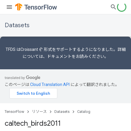
Datasets
TFDS は
Croissant 🥐 形式
をサポートするようになりました。詳細
については
、ドキュメント
をお読みください。
このページは
Cloud Translation API
によって翻訳されました。
TensorFlow
リソース
Datasets
Catalog
caltech
_
birds2011