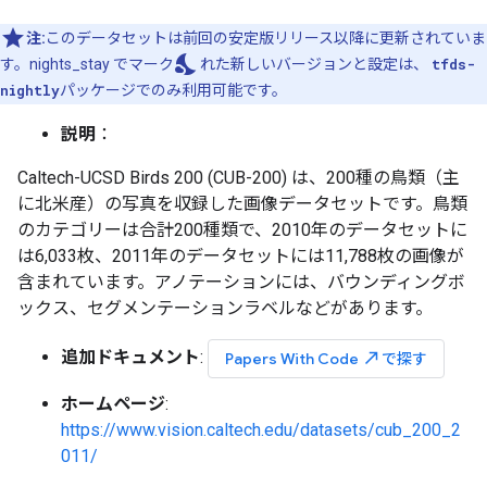
注:
このデータセットは前回の安定版リリース以降に更新されていま
nights_stay
す。nights_stay でマーク
れた新しいバージョンと設定は、
tfds-
nightly
パッケージでのみ利用可能です。
説明
：
Caltech-UCSD Birds 200 (CUB-200) は、200種の鳥類（主
に北米産）の写真を収録した画像データセットです。鳥類
のカテゴリーは合計200種類で、2010年のデータセットに
は6,033枚、2011年のデータセットには11,788枚の画像が
含まれています。アノテーションには、バウンディングボ
ックス、セグメンテーションラベルなどがあります。
追加ドキュメント
:
north_east
Papers With Code
で探す
ホームページ
:
https://www.vision.caltech.edu/datasets/cub_200_2
011/