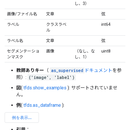
し、3）
画像/ファイル名
文章
弦
ラベル
クラスラベ
int64
ル
ラベル名
文章
弦
セグメンテーショ
画像
（なし、な
uint8
ンマスク
し、1）
教師ありキー
（
as_supervised
ドキュメント
を参
照）:
('image', 'label')
図
(
tfds.show_examples
): サポートされていませ
ん。
例
(
tfds.as_dataframe
):
引用
：