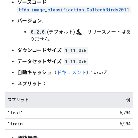
ソースコード
:
tfds.image_classification.CaltechBirds2011
バージョン
:
nights_stay
0.2.0
(デフォルト)
: リリースノートはあ
りません。
ダウンロードサイズ
:
1.11 GiB
データセットサイズ
:
1.11 GiB
自動キャッシュ
（
ドキュメント
）: いいえ
スプリット
：
スプリット
例
'test'
5,794
'train'
5,994