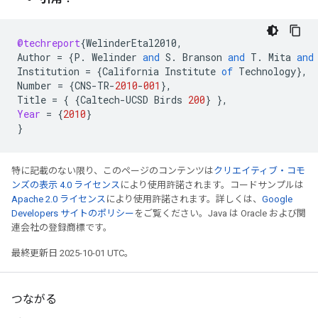
@techreport
{
WelinderEtal2010
,
Author
=
{
P
.
Welinder
and
S
.
Branson
and
T
.
Mita
and
Institution
=
{
California
Institute
of
Technology
}
,
Number
=
{
CNS
-
TR
-
2010
-
001
}
,
Title
=
{
{
Caltech
-
UCSD
Birds
200
}
}
,
Year
=
{
2010
}
}
特に記載のない限り、このページのコンテンツは
クリエイティブ・コモ
ンズの表示 4.0 ライセンス
により使用許諾されます。コードサンプルは
Apache 2.0 ライセンス
により使用許諾されます。詳しくは、
Google
Developers サイトのポリシー
をご覧ください。Java は Oracle および関
連会社の登録商標です。
最終更新日 2025-10-01 UTC。
つながる