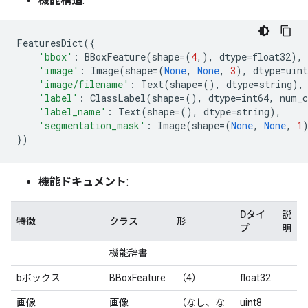
機能構造
:
FeaturesDict
({
'bbox'
:
BBoxFeature
(
shape
=
(
4
,),
dtype
=
float32
),
'image'
:
Image
(
shape
=
(
None
,
None
,
3
),
dtype
=
uint
'image/filename'
:
Text
(
shape
=
(),
dtype
=
string
),
'label'
:
ClassLabel
(
shape
=
(),
dtype
=
int64
,
num_c
'label_name'
:
Text
(
shape
=
(),
dtype
=
string
),
'segmentation_mask'
:
Image
(
shape
=
(
None
,
None
,
1
})
機能ドキュメント
:
Dタイ
説
特徴
クラス
形
プ
明
機能辞書
bボックス
BBoxFeature
（4）
float32
画像
画像
（なし、な
uint8