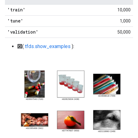
'train'
10,000
'tune'
1,000
'validation'
50,000
図
(
tfds.show_examples
):