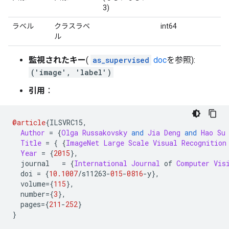
3)
ラベル
クラスラベ
int64
ル
監視されたキー
(
as_supervised
doc
を参照):
('image', 'label')
引用
：
@article
{
ILSVRC15
,
Author
=
{
Olga
Russakovsky
and
Jia
Deng
and
Hao
Su
Title
=
{
{
ImageNet
Large
Scale
Visual
Recognition
Year
=
{
2015
},
  journal   
=
{
International
Journal
 of 
Computer
Vis
  doi 
=
{
10.1007
/
s11263
-
015
-
0816
-
y
},
  volume
={
115
},
  number
={
3
},
  pages
={
211
-
252
}
}