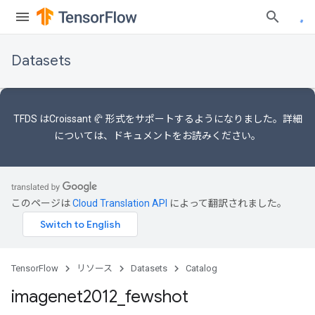
Datasets
TFDS は
Croissant 🥐 形式
をサポートするようになりました。詳細
については
、ドキュメント
をお読みください。
このページは
Cloud Translation API
によって翻訳されました。
TensorFlow
リソース
Datasets
Catalog
imagenet2012
_
fewshot