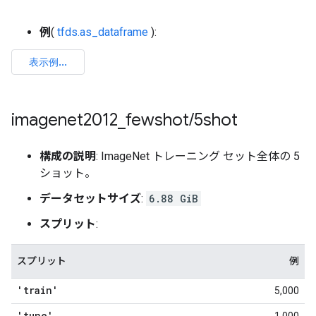
例
(
tfds.as_dataframe
):
imagenet2012
_
fewshot
/
5shot
構成の説明
: ImageNet トレーニング セット全体の 5
ショット。
データセットサイズ
:
6.88 GiB
スプリット
:
スプリット
例
'train'
5,000
'tune'