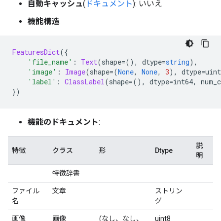
自動キャッシュ
(
ドキュメント
): いいえ
機能構造
:
FeaturesDict
({
'file_name'
:
Text
(
shape
=(),
 dtype
=
string
),
'image'
:
Image
(
shape
=(
None
,
None
,
3
),
 dtype
=
uint
'label'
:
ClassLabel
(
shape
=(),
 dtype
=
int64
,
 num_c
})
機能のドキュメント
:
説
特徴
クラス
形
Dtype
明
特徴辞書
ファイル
文章
ストリン
名
グ
画像
画像
(なし、なし、
uint8