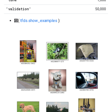
1,000
'validation'
50,000
図
(
tfds.show_examples
):