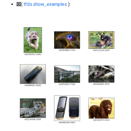
図
(
tfds.show_examples
):