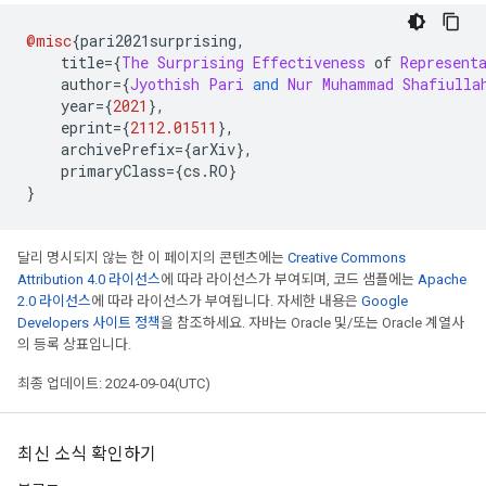
@misc
{
pari2021surprising
,
    title
={
The
Surprising
Effectiveness
 of 
Represent
    author
={
Jyothish
Pari
and
Nur
Muhammad
Shafiulla
    year
={
2021
},
    eprint
={
2112.01511
},
    archivePrefix
={
arXiv
},
    primaryClass
={
cs
.
RO
}
}
달리 명시되지 않는 한 이 페이지의 콘텐츠에는
Creative Commons
Attribution 4.0 라이선스
에 따라 라이선스가 부여되며, 코드 샘플에는
Apache
2.0 라이선스
에 따라 라이선스가 부여됩니다. 자세한 내용은
Google
Developers 사이트 정책
을 참조하세요. 자바는 Oracle 및/또는 Oracle 계열사
의 등록 상표입니다.
최종 업데이트: 2024-09-04(UTC)
최신 소식 확인하기