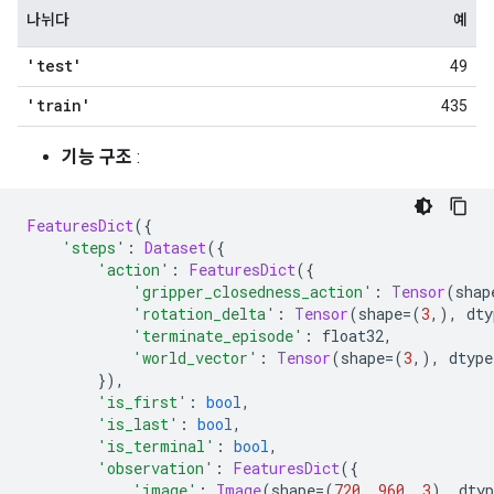
나뉘다
예
'test'
49
'train'
435
기능 구조
:
FeaturesDict
({
'steps'
:
Dataset
({
'action'
:
FeaturesDict
({
'gripper_closedness_action'
:
Tensor
(
shap
'rotation_delta'
:
Tensor
(
shape
=(
3
,),
 dty
'terminate_episode'
:
 float32
,
'world_vector'
:
Tensor
(
shape
=(
3
,),
 dtype
}),
'is_first'
:
bool
,
'is_last'
:
bool
,
'is_terminal'
:
bool
,
'observation'
:
FeaturesDict
({
'image'
:
Image
(
shape
=(
720
,
960
,
3
),
 dtyp