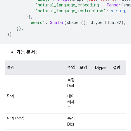
'natural_language_embedding'
:
Tensor
(
sha
'natural_language_instruction'
:
string
,
}),
'reward'
:
Scalar
(
shape
=(),
 dtype
=
float32
),
}),
})
기능 문서
:
특징
수업
모양
Dtype
설명
특징
Dict
단계
데이
터세
트
단계/작업
특징
Dict