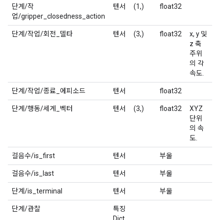
단계/작
텐서
(1,)
float32
업/gripper_closedness_action
단계/작업/회전_델타
텐서
(3,)
float32
x, y 및
z 축
주위
의 각
속도.
단계/작업/종료_에피소드
텐서
float32
단계/행동/세계_벡터
텐서
(3,)
float32
XYZ
단위
의 속
도.
걸음수/is_first
텐서
부울
걸음수/is_last
텐서
부울
단계/is_terminal
텐서
부울
단계/관찰
특징
Dict