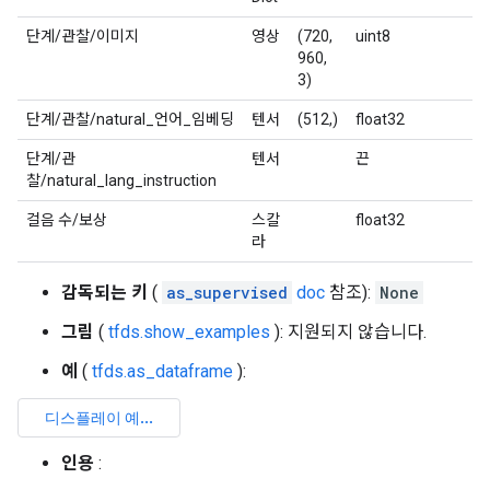
단계/관찰/이미지
영상
(720,
uint8
960,
3)
단계/관찰/natural_언어_임베딩
텐서
(512,)
float32
단계/관
텐서
끈
찰/natural_lang_instruction
걸음 수/보상
스칼
float32
라
감독되는 키
(
as_supervised
doc
참조):
None
그림
(
tfds.show_examples
): 지원되지 않습니다.
예
(
tfds.as_dataframe
):
인용
: