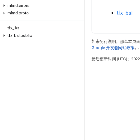
mlmd
.
errors
tfx_bsl
mlmd
.
proto
tfx
_
bsl
tfx
_
bsl
.
public
如未另行说明，那么本页
Google 开发者网站政策
。
最后更新时间 (UTC)：2022-
掌握动态
博客
GitHub
Twitter
哔哩哔哩