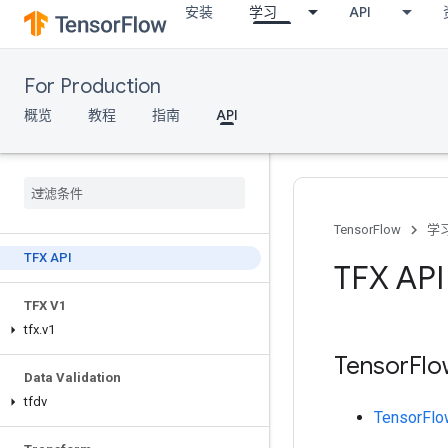
安装
学习
API
For Production
概览
教程
指南
API
TensorFlow
学
TFX API
TFX AP
TFX V1
tfx
.
v1
Tensor
Flo
Data Validation
tfdv
TensorFlo