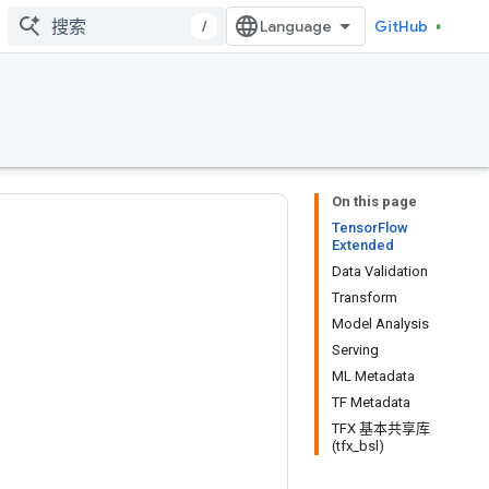
/
GitHub
On this page
TensorFlow
Extended
Data Validation
Transform
Model Analysis
Serving
ML Metadata
TF Metadata
TFX 基本共享库
(tfx_bsl)