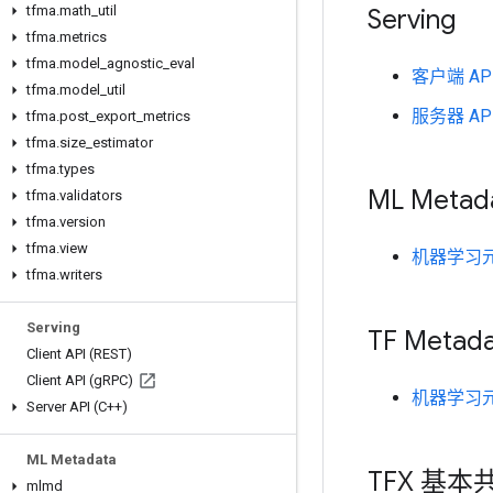
tfma
.
math
_
util
Serving
tfma
.
metrics
tfma
.
model
_
agnostic
_
eval
客户端 API
tfma
.
model
_
util
服务器 API 
tfma
.
post
_
export
_
metrics
tfma
.
size
_
estimator
tfma
.
types
ML Metad
tfma
.
validators
tfma
.
version
tfma
.
view
机器学习
tfma
.
writers
Serving
TF Metad
Client API (REST)
Client API (g
RPC)
机器学习
Server API (C++)
ML Metadata
TFX 基本
mlmd