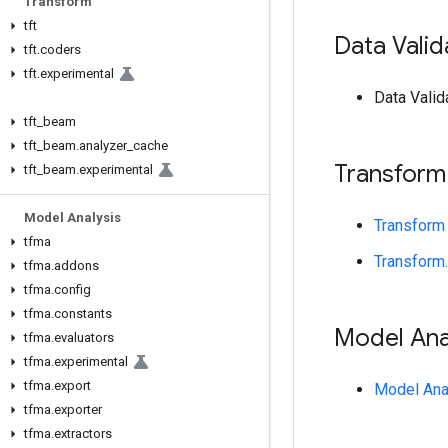
Transform
tft
Data Valid
tft
.
coders
tft
.
experimental
Data Valid
tft
_
beam
tft
_
beam
.
analyzer
_
cache
Transform
tft
_
beam
.
experimental
Model Analysis
Transform
tfma
Transform
tfma
.
addons
tfma
.
config
tfma
.
constants
Model Ana
tfma
.
evaluators
tfma
.
experimental
tfma
.
export
Model Ana
tfma
.
exporter
tfma
.
extractors