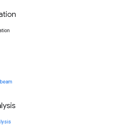
ation
ation
.beam
lysis
lysis