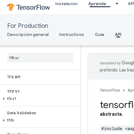
Instalación
Aprende
AP
For Production
Descripción general
Instructivos
Guía
API
preferido. Las tr
TFX API
TensorFlow
Ap
TFX V1
tfx
.
v1
tensor
Data Validation
abstracta.
tfdv
#include <as