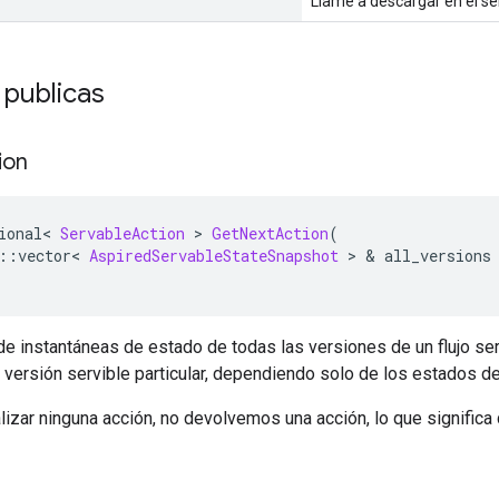
Llame a descargar en el ser
 publicas
ion
ional
<
ServableAction
>
GetNextAction
(
::
vector
<
AspiredServableStateSnapshot
>
&
 all_versions
e instantáneas de estado de todas las versiones de un flujo ser
a versión servible particular, dependiendo solo de los estados d
alizar ninguna acción, no devolvemos una acción, lo que significa 