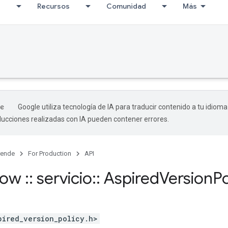
I
Recursos
Comunidad
Más
Google utiliza tecnología de IA para traducir contenido a tu idioma
aducciones realizadas con IA pueden contener errores.
rende
For Production
API
flow
::
servicio
::
Aspired
Version
Po
pired_version_policy.h>