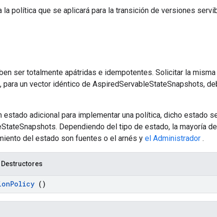
 la política que se aplicará para la transición de versiones servib
ben ser totalmente apátridas e idempotentes. Solicitar la misma 
n, para un vector idéntico de AspiredServableStateSnapshots, d
n estado adicional para implementar una política, dicho estado s
StateSnapshots. Dependiendo del tipo de estado, la mayoría de
miento del estado son fuentes o el arnés y
el Administrador
.
 Destructores
ion
Policy
()