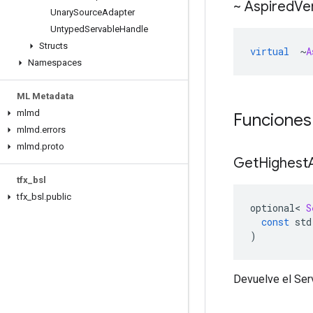
~ Aspired
Ve
Unary
Source
Adapter
Untyped
Servable
Handle
Structs
virtual
~
A
Namespaces
ML Metadata
mlmd
Funciones
mlmd
.
errors
mlmd
.
proto
Get
Highest
tfx
_
bsl
tfx
_
bsl
.
public
optional
<
S
const
 std
)
Devuelve el Serv