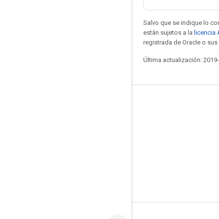
Salvo que se indique lo con
están sujetos a la
licencia
registrada de Oracle o sus 
Última actualización: 2019
Mantente conectado
Blog
GitHub
Twitter
哔哩哔哩