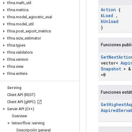
tfma
.
math
_
util
Action
{
tfma
.
metrics
k
Load
,
tfma
.
model
_
agnostic
_
eval
k
Unload
tfma
.
model
_
util
}
tfma
.
post
_
export
_
metrics
tfma
.
size
_
estimator
Funciones publ
tfma
.
types
tfma
.
validators
Get
Next
Actio
tfma
.
version
vector<
Aspi
tfma
.
view
Snapshot
> &
tfma
.
writers
=0
Serving
Funciones estát
Client API (REST)
Client API (g
RPC)
Get
Highest
As
Server API (C++)
Aspired
Serva
Overview
tensorflow
::
serving
Descripción general