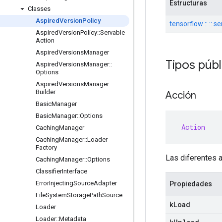
Estructuras
Classes
Aspired
Version
Policy
tensorflow :: :: 
Aspired
Version
Policy
::
Servable
Action
Aspired
Versions
Manager
Tipos púb
Aspired
Versions
Manager
::
Options
Aspired
Versions
Manager
Builder
Acción
Basic
Manager
Basic
Manager
::
Options
Action
Caching
Manager
Caching
Manager
::
Loader
Factory
Las diferentes 
Caching
Manager
::
Options
Classifier
Interface
Error
Injecting
Source
Adapter
Propiedades
File
System
Storage
Path
Source
k
Load
Loader
Loader
::
Metadata