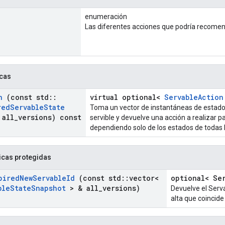
enumeración
Las diferentes acciones que podría recomend
icas
n
(const std
::
virtual optional<
ServableAction
red
Servable
State
Toma un vector de instantáneas de estado 
 all
_
versions) const
servible y devuelve una acción a realizar pa
dependiendo solo de los estados de todas l
icas protegidas
pired
New
Servable
Id
(const std
::
vector<
optional< Se
ble
State
Snapshot
> & all
_
versions)
Devuelve el Serv
alta que coincide