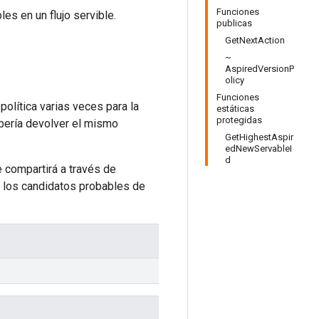
Funciones
les en un flujo servible.
publicas
GetNextAction
~
AspiredVersionP
olicy
Funciones
política varias veces para la
estáticas
protegidas
ebería devolver el mismo
GetHighestAspir
edNewServableI
d
e compartirá a través de
 los candidatos probables de