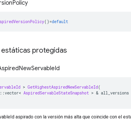
rsion
Policy
spiredVersionPolicy
()=
default
 estáticas protegidas
Aspired
New
Servable
Id
ervableId
>
GetHighestAspiredNewServableId
(
::
vector
<
AspiredServableStateSnapshot
>
&
 all_versions
ableId aspirado con la versión más alta que coincide con el est