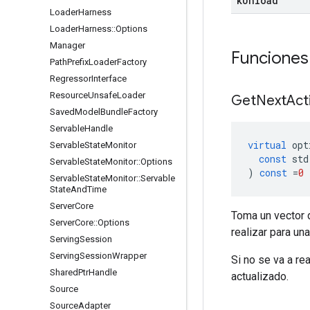
k
Unload
Loader
Harness
Loader
Harness
::
Options
Manager
Funciones
Path
Prefix
Loader
Factory
Regressor
Interface
Resource
Unsafe
Loader
Get
Next
Act
Saved
Model
Bundle
Factory
Servable
Handle
virtual
 opt
Servable
State
Monitor
const
 std
Servable
State
Monitor
::
Options
)
const
=
0
Servable
State
Monitor
::
Servable
State
And
Time
Server
Core
Toma un vector d
Server
Core
::
Options
realizar para un
Serving
Session
Serving
Session
Wrapper
Si no se va a re
Shared
Ptr
Handle
actualizado.
Source
Source
Adapter