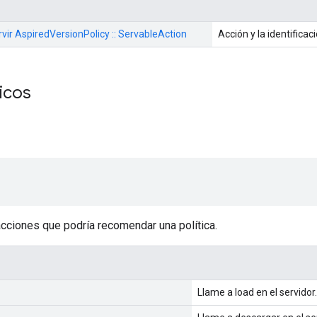
servir AspiredVersionPolicy :: ServableAction
Acción y la identificac
licos
acciones que podría recomendar una política.
Llame a load en el servidor.