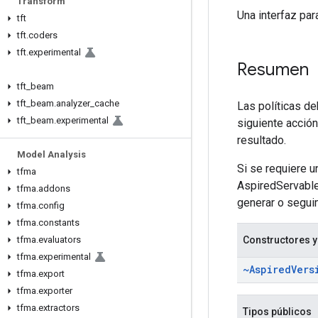
Transform
Una interfaz para
tft
tft
.
coders
tft
.
experimental
Resumen
tft
_
beam
tft
_
beam
.
analyzer
_
cache
Las políticas de
tft
_
beam
.
experimental
siguiente acció
resultado.
Model Analysis
Si se requiere u
tfma
AspiredServable
tfma
.
addons
generar o segui
tfma
.
config
tfma
.
constants
tfma
.
evaluators
Constructores y
tfma
.
experimental
~Aspired
Vers
tfma
.
export
tfma
.
exporter
tfma
.
extractors
Tipos públicos