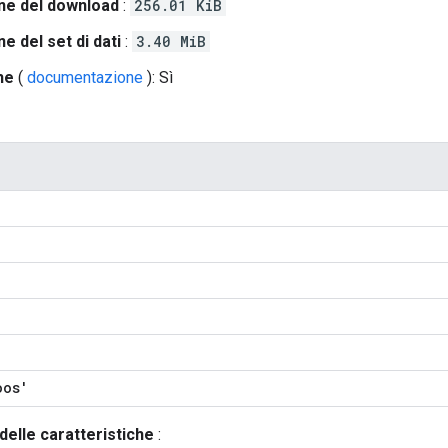
ne del download
:
256.01 KiB
e del set di dati
:
3.40 MiB
he
(
documentazione
): Sì
oos'
delle caratteristiche
: