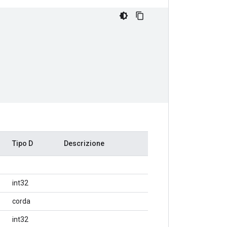
Tipo D
Descrizione
int32
corda
int32