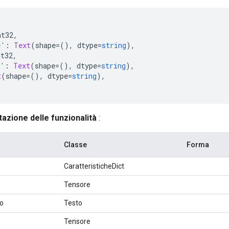
nt32
,
e'
:
Text
(
shape
=(),
 dtype
=
string
),
nt32
,
e'
:
Text
(
shape
=(),
 dtype
=
string
),
t
(
shape
=(),
 dtype
=
string
),
zione delle funzionalità
:
Classe
Forma
CaratteristicheDict
Tensore
o
Testo
Tensore