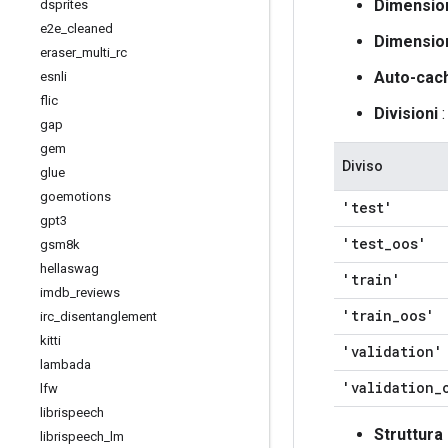
Dimensio
dsprites
e2e
_
cleaned
Dimension
eraser
_
multi
_
rc
Auto-cac
esnli
flic
Divisioni
:
gap
gem
Diviso
glue
goemotions
'test'
gpt3
'test
_
oos'
gsm8k
hellaswag
'train'
imdb
_
reviews
'train
_
oos'
irc
_
disentanglement
kitti
'validation'
lambada
'validation
_
lfw
librispeech
Struttura 
librispeech
_
lm