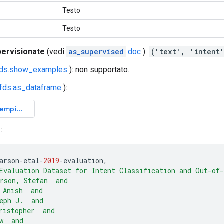
Testo
Testo
pervisionate
(vedi
as_supervised
doc
):
('text', 'intent
fds.show_examples
): non supportato.
tfds.as_dataframe
):
:
arson
-
etal
-
2019
-
evaluation
,
Evaluation Dataset for Intent Classification and Out-of
rson, Stefan  and
 Anish  and
eph J.  and
ristopher  and
w  and