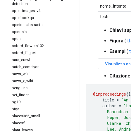
detection
nome_intento
open
_
images
_
v4
testo
openbookqa
opinion
_
abstracts
Chiavi su
opinosis
opus
Figura
(
t
oxford
_
flowers102
Esempi
(
oxford
_
iiit
_
pet
para
_
crawl
patch
_
camelyon
paws
_
wiki
Citazione
paws
_
x
_
wiki
penguins
@inproceedings
{
l
pet
_
finder
    title 
=
"An 
pg19
    author 
=
"La
piqa
      Mahendran,
places365
_
small
      Peper, Jos
      Clarke, Ch
placesfull
      Lee, Andre
plant
_
leaves