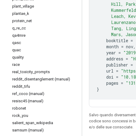
      Hill, Park
plant
_
village
      Kummerfeld
plantae
_
k
      Leach, Kev
protein
_
net
      Laurenzano
      Tang, Ling
q
_
re
_
cc
      Mars, Jaso
qa4mre
    booktitle 
=
qasc
    month 
=
 nov
,
quac
    year 
=
"2019
quality
    address 
=
"H
    publisher 
=
race
    url 
=
"https
real
_
toxicity
_
prompts
    doi 
=
"10.18
reddit
_
disentanglement (manual)
    pages 
=
"131
reddit
_
tifu
}
ref
_
coco (manual)
resisc45 (manual)
robonet
Salvo quando diversamente 
rock
_
you
codice sono concessi in b
salient
_
span
_
wikipedia
e/o delle sue consociate.
samsum (manual)