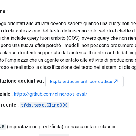
one
:
ogo orientati alle attività devono sapere quando una query non rient
ora di classificazione del testo definiscono solo set di etichett
i che include query fuori ambito (OOS), ovvero query che non rien
ò pone una nuova sfida perché i modelli non possono presumere 
 classe di intenti supportata dal sistema. Il nostro set di dati co
do l'ampiezza che un agente orientato alle attività di produzione
oso e realistico la classificazione del testo nei sistemi di dialog
azione aggiuntiva
:
north_east
Esplora documenti con codice
ziale
:
https://github.com/clinc/oos-eval/
orgente
:
tfds.text.ClincOOS
.0
(impostazione predefinita): nessuna nota di rilascio.