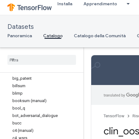
Installa
Apprendimento
ai2_arc_with_ir
amazon_us_reviews
anli
Datasets
answer_equivalence
arc
Panoramica
Catalogo
Catalogo della Comunità
asqa
asset
assin2
bccd
beir
big
_
patent
billsum
blimp
booksum (manual)
bool
_
q
bot
_
adversarial
_
dialogue
TensorFlow
Ris
bucc
clin
_
oo
c4 (manual)
c4
_
wsrs