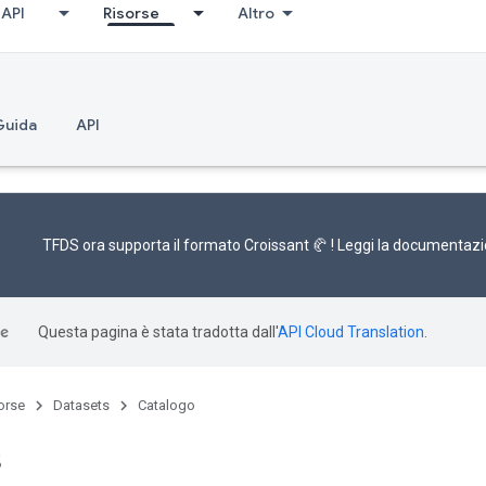
API
Risorse
Altro
Guida
API
TFDS ora supporta il
formato Croissant 🥐
! Leggi la
documentazi
Questa pagina è stata tradotta dall'
API Cloud Translation
.
orse
Datasets
Catalogo
s