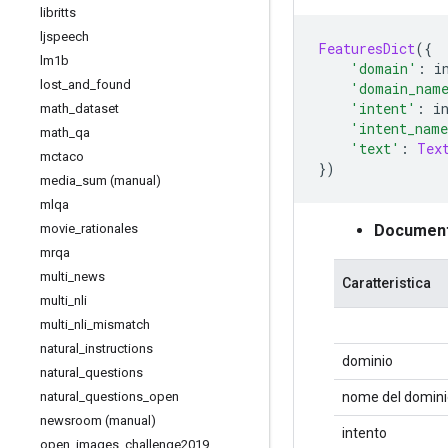
libritts
ljspeech
FeaturesDict
({
lm1b
'domain'
:
 i
lost
_
and
_
found
'domain_nam
'intent'
:
 i
math
_
dataset
'intent_nam
math
_
qa
'text'
:
Tex
mctaco
})
media
_
sum (manual)
mlqa
movie
_
rationales
Documenta
mrqa
multi
_
news
Caratteristica
multi
_
nli
multi
_
nli
_
mismatch
natural
_
instructions
dominio
natural
_
questions
natural
_
questions
_
open
nome del domini
newsroom (manual)
intento
open
_
images
_
challenge2019
_