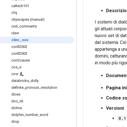
caltech101
Descrizi
cfq
cityscapes (manual)
I sistemi di dial
civil
_
comments
gli attuali corp
clevr
nuovo set di dat
clinc
_
oos
dal sistema. Ci
conll2002
appartenga a una
conll2003
domini, catturan
corr2cause
in modo più rigor
cos
_
e
covr
Document
databricks
_
dolly
Pagina ini
definite
_
pronoun
_
resolution
dices
Codice s
doc
_
nli
Versioni
:
dolma
dolphin
_
number
_
word
0.1
drop