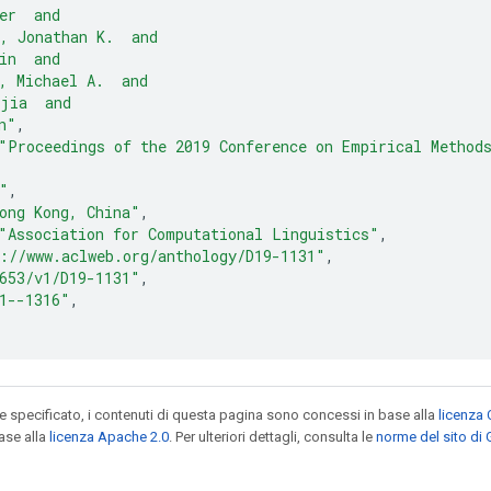
er  and
, Jonathan K.  and
in  and
, Michael A.  and
jia  and
n"
,
"Proceedings of the 2019 Conference on Empirical Method
"
,
ong Kong, China"
,
"Association for Computational Linguistics"
,
://www.aclweb.org/anthology/D19-1131"
,
653/v1/D19-1131"
,
1--1316"
,
specificato, i contenuti di questa pagina sono concessi in base alla
licenza 
ase alla
licenza Apache 2.0
. Per ulteriori dettagli, consulta le
norme del sito di