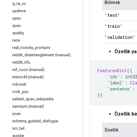
Bölmek
q
_
re
_
cc
qa4mre
'test'
qasc
quac
'train'
quality
'validation'
race
real
_
toxicity
_
prompts
Özellik ya
reddit
_
disentanglement (manual)
reddit
_
tifu
ref
_
coco (manual)
FeaturesDict
({
'idx'
:
 int3
resisc45 (manual)
'label'
:
Cl
robonet
'sentence'
:
rock
_
you
})
salient
_
span
_
wikipedia
samsum (manual)
Özellik be
scan
schema
_
guided
_
dialogue
sci
_
tail
Özellik
scicite