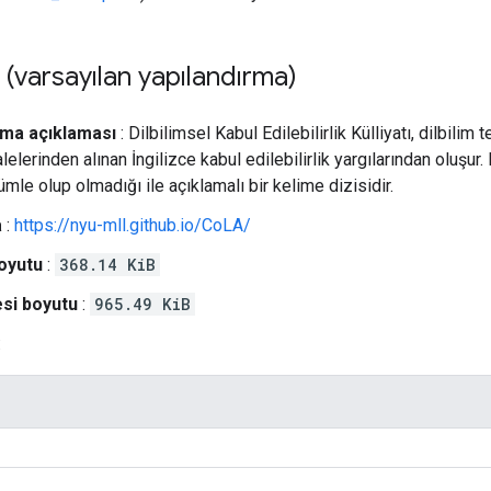
 (varsayılan yapılandırma)
rma açıklaması
: Dilbilimsel Kabul Edilebilirlik Külliyatı, dilbilim
elerinden alınan İngilizce kabul edilebilirlik yargılarından oluşur. 
ümle olup olmadığı ile açıklamalı bir kelime dizisidir.
a
:
https://nyu-mll.github.io/CoLA/
oyutu
:
368.14 KiB
si boyutu
:
965.49 KiB
: