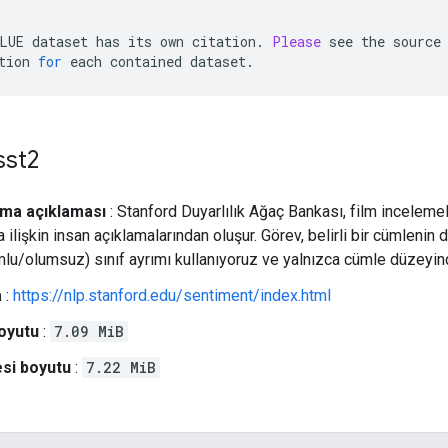
LUE dataset has its own citation
.
Please
 see the source
tion 
for
 each contained dataset
.
sst2
rma açıklaması
: Stanford Duyarlılık Ağaç Bankası, film inceleme
 ilişkin insan açıklamalarından oluşur. Görev, belirli bir cümlenin
mlu/olumsuz) sınıf ayrımı kullanıyoruz ve yalnızca cümle düzeyind
a
:
https://nlp.stanford.edu/sentiment/index.html
oyutu
:
7.09 MiB
si boyutu
:
7.22 MiB
: