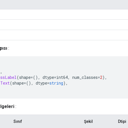
pısı
:
2
,
assLabel
(
shape
=(),
 dtype
=
int64
,
 num_classes
=
2
),
Text
(
shape
=(),
 dtype
=
string
),
lgeleri
:
Sınıf
Şekil
Dtipi