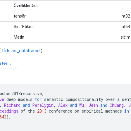
ÖzelliklerDict
tensör
int32
SınıfEtiketi
int64
Metin
sicim
(
tfds.as_dataframe
):
ocher2013recursive
,
ve
 deep models 
for
 semantic compositionality over a sen
,
Richard
and
Perelygin
,
Alex
and
Wu
,
Jean
and
Chuang
,
J
ceedings
 of the 
2013
 conference on empirical methods 
in
642
},