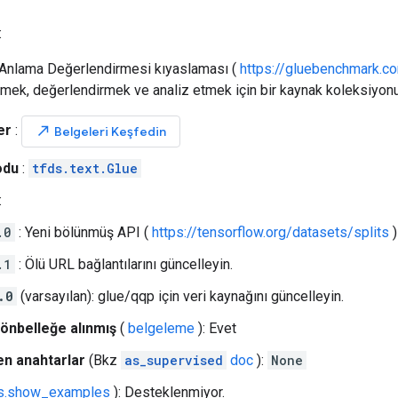
:
 Anlama Değerlendirmesi kıyaslaması (
https://gluebenchmark.c
tmek, değerlendirmek ve analiz etmek için bir kaynak koleksiyonu
er
:
north_east
Belgeleri Keşfedin
odu
:
tfds.text.Glue
:
.0
: Yeni bölünmüş API (
https://tensorflow.org/datasets/splits
)
.1
: Ölü URL bağlantılarını güncelleyin.
.0
(varsayılan): glue/qqp için veri kaynağını güncelleyin.
önbelleğe alınmış
(
belgeleme
): Evet
n anahtarlar
(Bkz
as_supervised
doc
):
None
ds.show_examples
): Desteklenmiyor.