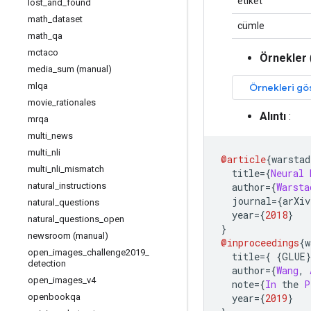
etiket
lost
_
and
_
found
math
_
dataset
cümle
math
_
qa
mctaco
Örnekler
media
_
sum (manual)
mlqa
movie
_
rationales
Alıntı
:
mrqa
multi
_
news
multi
_
nli
@article
{
warstad
multi
_
nli
_
mismatch
  title
={
Neural
natural
_
instructions
  author
={
Warsta
  journal
={
arXiv
natural
_
questions
  year
={
2018
}
natural
_
questions
_
open
}
newsroom (manual)
@inproceedings
{
w
open
_
images
_
challenge2019
_
  title
={
{
GLUE
detection
  author
={
Wang
,
open
_
images
_
v4
  note
={
In
 the 
P
openbookqa
  year
={
2019
}