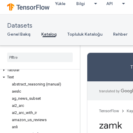
Semantic segmentation
Yükle
Bilgi
API
Sentiment analysis
Sequence modeling
Sequence to sequence language
Datasets
modeling
Genel Bakış
Katalog
Topluluk Kataloğu
Rehber
Speech
Speech recognition
Structured
Summarization
Table to text generation
T
Tabular
Text
abstract
_
reasoning (manual)
aeslc
ag
_
news
_
subset
ai2
_
arc
TensorFlow
Kay
ai2
_
arc
_
with
_
ir
amazon
_
us
_
reviews
zamk
anli