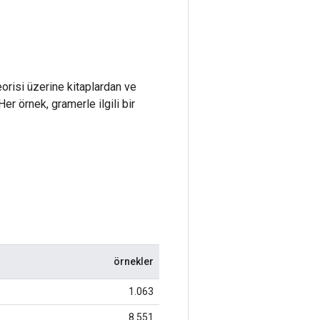
 teorisi üzerine kitaplardan ve
Her örnek, gramerle ilgili bir
örnekler
1.063
8.551