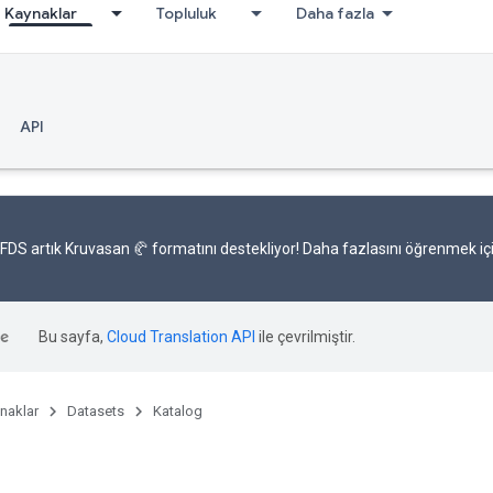
Kaynaklar
Topluluk
Daha fazla
API
FDS artık
Kruvasan 🥐 formatını
destekliyor! Daha fazlasını öğrenmek iç
Bu sayfa,
Cloud Translation API
ile çevrilmiştir.
naklar
Datasets
Katalog