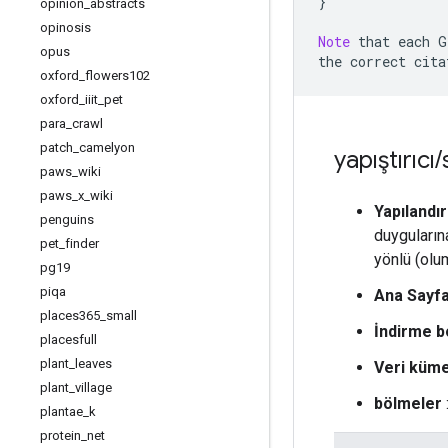
}
opinion
_
abstracts
opinosis
Note
 that each G
opus
the correct cita
oxford
_
flowers102
oxford
_
iiit
_
pet
para
_
crawl
patch
_
camelyon
yapıştırıcı
/
paws
_
wiki
paws
_
x
_
wiki
Yapılandı
penguins
duygularına
pet
_
finder
yönlü (olu
pg19
piqa
Ana Sayf
places365
_
small
İndirme b
placesfull
plant
_
leaves
Veri küme
plant
_
village
bölmeler
plantae
_
k
protein
_
net