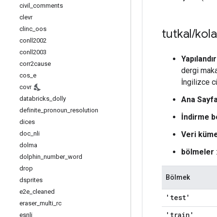
civil
_
comments
clevr
clinc
_
oos
tutkal
/
kola
conll2002
conll2003
Yapılandı
corr2cause
dergi makal
cos
_
e
İngilizce c
covr
databricks
_
dolly
Ana Sayf
definite
_
pronoun
_
resolution
İndirme b
dices
doc
_
nli
Veri küme
dolma
bölmeler
dolphin
_
number
_
word
drop
Bölmek
dsprites
e2e
_
cleaned
'test'
eraser
_
multi
_
rc
'train'
esnli