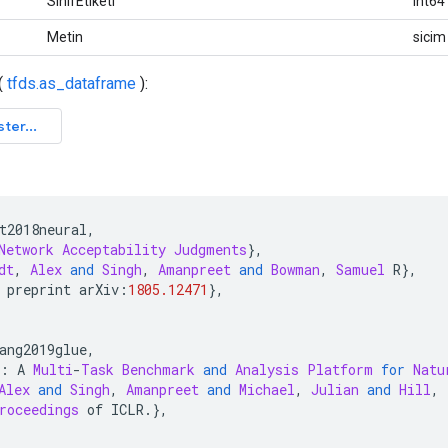
SınıfEtiketi
int64
Metin
sicim
(
tfds.as_dataframe
):
t2018neural
,
Network
Acceptability
Judgments
},
dt
,
Alex
and
Singh
,
Amanpreet
and
Bowman
,
Samuel
 R
},
 preprint arXiv
:
1805.12471
},
ang2019glue
,
}:
 A 
Multi
-
Task
Benchmark
and
Analysis
Platform
for
Natu
Alex
and
Singh
,
Amanpreet
and
Michael
,
Julian
and
Hill
,
roceedings
 of ICLR
.},