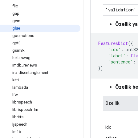
flic
'validation'
gap
gem
Özellik ya
glue
goemotions
FeaturesDict
({
gpt3
'idx'
:
 int3
gsm8k
'label'
:
Cl
hellaswag
'sentence'
:
imdb
_
reviews
})
irc
_
disentanglement
kitti
Özellik be
lambada
lfw
librispeech
Özellik
librispeech
_
lm
libritts
ljspeech
idx
lm1b