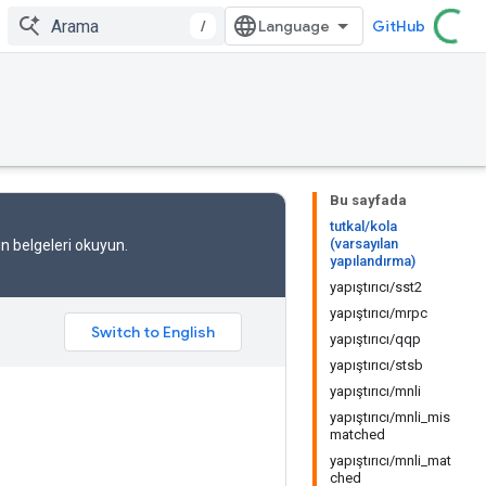
/
GitHub
Bu sayfada
tutkal/kola
(varsayılan
in
belgeleri
okuyun.
yapılandırma)
yapıştırıcı/sst2
yapıştırıcı/mrpc
yapıştırıcı/qqp
yapıştırıcı/stsb
yapıştırıcı/mnli
yapıştırıcı/mnli_mis
matched
yapıştırıcı/mnli_mat
ched