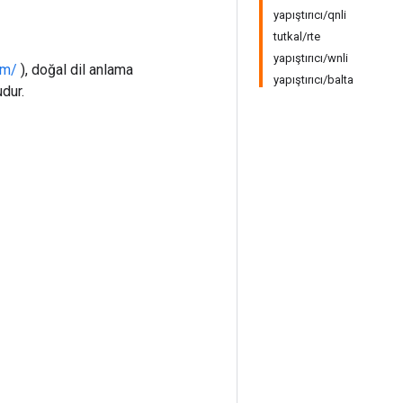
yapıştırıcı/qnli
tutkal/rte
yapıştırıcı/wnli
om/
), doğal dil anlama
yapıştırıcı/balta
dur.