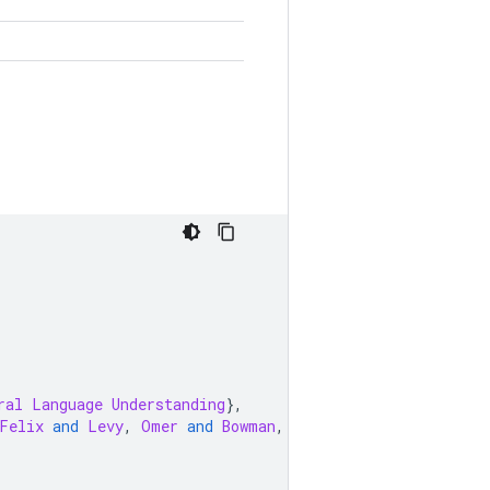
ral
Language
Understanding
},
Felix
and
Levy
,
Omer
and
Bowman
,
Samuel
 R
.},