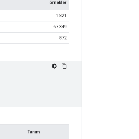
örnekler
1.821
67.349
872
Tanım