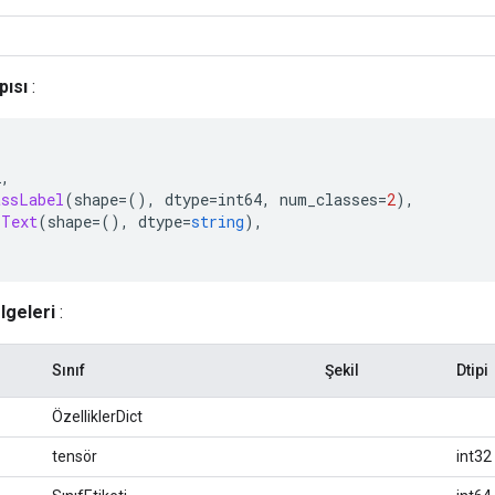
pısı
:
2
,
assLabel
(
shape
=(),
 dtype
=
int64
,
 num_classes
=
2
),
Text
(
shape
=(),
 dtype
=
string
),
lgeleri
:
Sınıf
Şekil
Dtipi
ÖzelliklerDict
tensör
int32