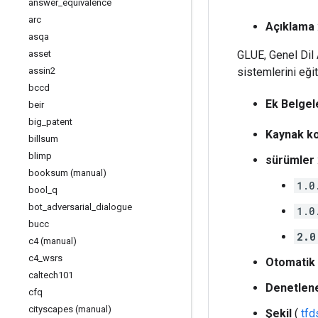
answer
_
equivalence
arc
Açıklama
asqa
asset
GLUE, Genel Dil
assin2
sistemlerini eği
bccd
Ek Belgel
beir
big
_
patent
Kaynak k
billsum
blimp
sürümler
booksum (manual)
1.0
bool
_
q
bot
_
adversarial
_
dialogue
1.0
bucc
2.0
c4 (manual)
c4
_
wsrs
Otomatik 
caltech101
Denetlene
cfq
cityscapes (manual)
Şekil
(
tf