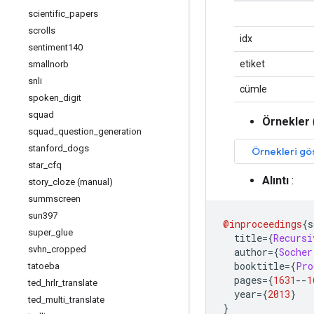
scientific
_
papers
scrolls
idx
sentiment140
etiket
smallnorb
snli
cümle
spoken
_
digit
squad
Örnekler
squad
_
question
_
generation
stanford
_
dogs
star
_
cfq
Alıntı
:
story
_
cloze (manual)
summscreen
sun397
@inproceedings
{
s
super
_
glue
  title
={
Recursi
svhn
_
cropped
  author
={
Socher
  booktitle
={
Pro
tatoeba
  pages
={
1631
--
1
ted
_
hrlr
_
translate
  year
={
2013
}
ted
_
multi
_
translate
}