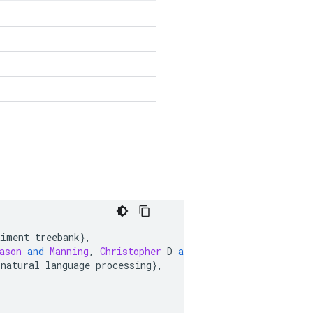
timent treebank
},
ason
and
Manning
,
Christopher
 D 
and
Ng
,
Andrew
and
Potts
 natural language processing
},