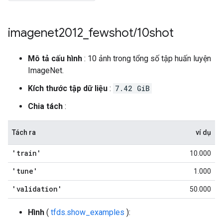
imagenet2012
_
fewshot
/
10shot
Mô tả cấu hình
: 10 ảnh trong tổng số tập huấn luyện
ImageNet.
Kích thước tập dữ liệu
:
7.42 GiB
Chia tách
:
Tách ra
ví dụ
'train'
10.000
'tune'
1.000
'validation'
50.000
Hình
(
tfds.show_examples
):