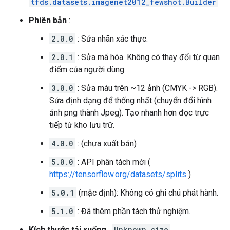
tfds.datasets.imagenet2012_fewshot.Builder
Phiên bản
:
2.0.0
: Sửa nhãn xác thực.
2.0.1
: Sửa mã hóa. Không có thay đổi từ quan
điểm của người dùng.
3.0.0
: Sửa màu trên ~12 ảnh (CMYK -> RGB).
Sửa định dạng để thống nhất (chuyển đổi hình
ảnh png thành Jpeg). Tạo nhanh hơn đọc trực
tiếp từ kho lưu trữ.
4.0.0
: (chưa xuất bản)
5.0.0
: API phân tách mới (
https://tensorflow.org/datasets/splits
)
5.0.1
(mặc định): Không có ghi chú phát hành.
5.1.0
: Đã thêm phần tách thử nghiệm.
Kích thước tải xuống
:
Unknown size