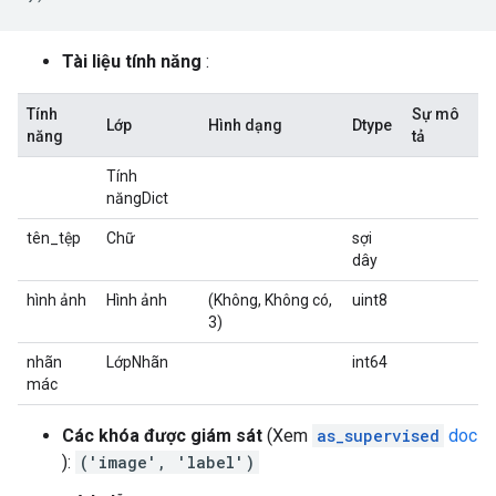
Tài liệu tính năng
:
Tính
Sự mô
Lớp
Hình dạng
Dtype
năng
tả
Tính
năngDict
tên_tệp
Chữ
sợi
dây
hình ảnh
Hình ảnh
(Không, Không có,
uint8
3)
nhãn
LớpNhãn
int64
mác
Các khóa được giám sát
(Xem
as_supervised
doc
):
('image', 'label')