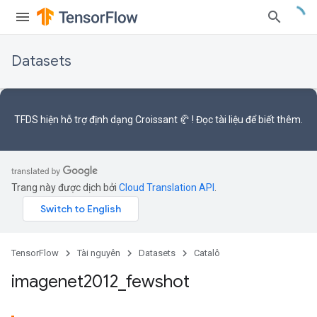
Datasets
TFDS hiện hỗ trợ
định dạng Croissant 🥐
! Đọc
tài liệu
để biết thêm.
Trang này được dịch bởi
Cloud Translation API
.
TensorFlow
Tài nguyên
Datasets
Catalô
imagenet2012
_
fewshot