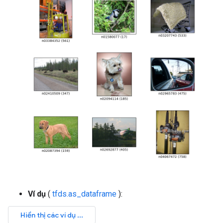
Ví dụ
(
tfds.as_dataframe
):