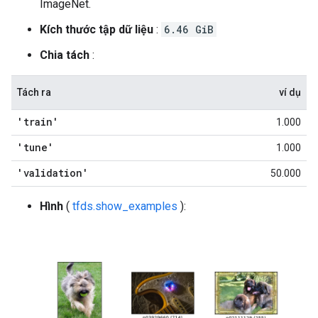
ImageNet.
Kích thước tập dữ liệu
:
6.46 GiB
Chia tách
:
Tách ra
ví dụ
'train'
1.000
'tune'
1.000
'validation'
50.000
Hình
(
tfds.show_examples
):