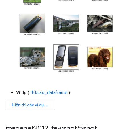
Ví dụ
(
tfds.as_dataframe
):
imagenet2012
_
fewshot
/
5shot