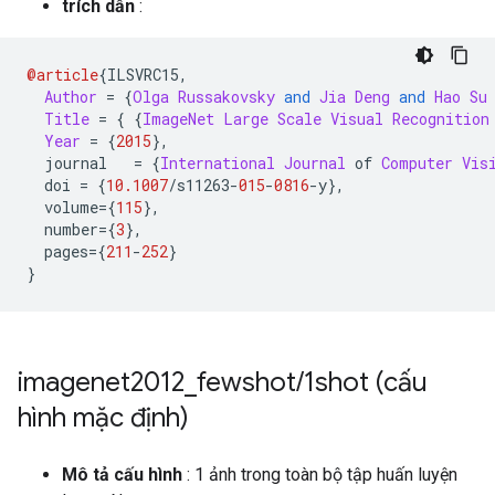
trích dẫn
:
@article
{
ILSVRC15
,
Author
=
{
Olga
Russakovsky
and
Jia
Deng
and
Hao
Su
Title
=
{
{
ImageNet
Large
Scale
Visual
Recognition
Year
=
{
2015
},
  journal   
=
{
International
Journal
 of 
Computer
Vis
  doi 
=
{
10.1007
/
s11263
-
015
-
0816
-
y
},
  volume
={
115
},
  number
={
3
},
  pages
={
211
-
252
}
}
imagenet2012
_
fewshot
/
1shot (cấu
hình mặc định)
Mô tả cấu hình
: 1 ảnh trong toàn bộ tập huấn luyện