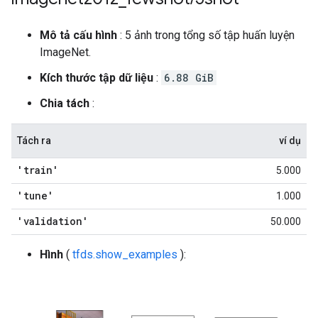
Mô tả cấu hình
: 5 ảnh trong tổng số tập huấn luyện
ImageNet.
Kích thước tập dữ liệu
:
6.88 GiB
Chia tách
:
Tách ra
ví dụ
'train'
5.000
'tune'
1.000
'validation'
50.000
Hình
(
tfds.show_examples
):