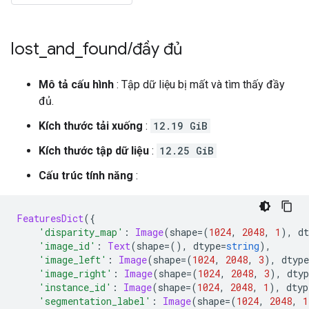
lost
_
and
_
found
/
đầy đủ
Mô tả cấu hình
: Tập dữ liệu bị mất và tìm thấy đầy
đủ.
Kích thước tải xuống
:
12.19 GiB
Kích thước tập dữ liệu
:
12.25 GiB
Cấu trúc tính năng
:
FeaturesDict
({
'disparity_map'
:
Image
(
shape
=(
1024
,
2048
,
1
),
 dt
'image_id'
:
Text
(
shape
=(),
 dtype
=
string
),
'image_left'
:
Image
(
shape
=(
1024
,
2048
,
3
),
 dtype
'image_right'
:
Image
(
shape
=(
1024
,
2048
,
3
),
 dtyp
'instance_id'
:
Image
(
shape
=(
1024
,
2048
,
1
),
 dtyp
'segmentation_label'
:
Image
(
shape
=(
1024
,
2048
,
1