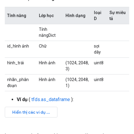
loại
Sự miêu
Tính năng
Lớp học
Hình dạng
D
tả
Tính
năngDict
id_hình ảnh
Chữ
sợi
dây
hình_trái
Hình ảnh
(1024, 2048,
uint8
3)
nhãn_phân
Hình ảnh
(1024, 2048,
uint8
đoạn
1)
Ví dụ
(
tfds.as_dataframe
):