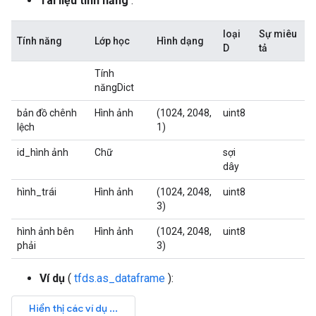
Tài liệu tính năng
:
loại
Sự miêu
Tính năng
Lớp học
Hình dạng
D
tả
Tính
năngDict
bản đồ chênh
Hình ảnh
(1024, 2048,
uint8
lệch
1)
id_hình ảnh
Chữ
sợi
dây
hình_trái
Hình ảnh
(1024, 2048,
uint8
3)
hình ảnh bên
Hình ảnh
(1024, 2048,
uint8
phải
3)
Ví dụ
(
tfds.as_dataframe
):