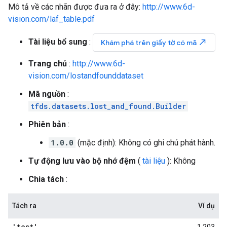
Mô tả về các nhãn được đưa ra ở đây:
http://www.6d-
vision.com/laf_table.pdf
Tài liệu bổ sung
:
north_east
Khám phá trên giấy tờ có mã
Trang chủ
:
http://www.6d-
vision.com/lostandfounddataset
Mã nguồn
:
tfds.datasets.lost_and_found.Builder
Phiên bản
:
1.0.0
(mặc định): Không có ghi chú phát hành.
Tự động lưu vào bộ nhớ đệm
(
tài liệu
): Không
Chia tách
:
Tách ra
Ví dụ
'test'