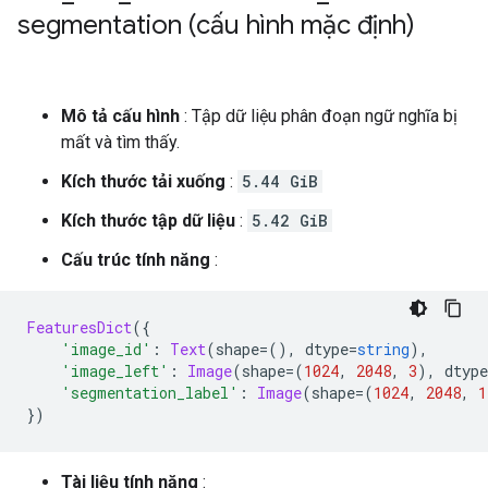
segmentation (cấu hình mặc định)
Mô tả cấu hình
: Tập dữ liệu phân đoạn ngữ nghĩa bị
mất và tìm thấy.
Kích thước tải xuống
:
5.44 GiB
Kích thước tập dữ liệu
:
5.42 GiB
Cấu trúc tính năng
:
FeaturesDict
({
'image_id'
:
Text
(
shape
=(),
 dtype
=
string
),
'image_left'
:
Image
(
shape
=(
1024
,
2048
,
3
),
 dtype
'segmentation_label'
:
Image
(
shape
=(
1024
,
2048
,
1
})
Tài liệu tính năng
: