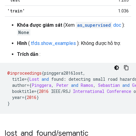
1.203
'train'
1.036
Khóa được giám sát
(Xem
as_supervised
doc
):
None
Hình
(
tfds.show_examples
): Không được hỗ trợ.
Trích dẫn
:
@inproceedings
{
pinggera2016lost
,
  title
={
Lost
and
 found
:
 detecting small road hazard
  author
={
Pinggera
,
Peter
and
Ramos
,
Sebastian
and
G
  booktitle
={
2016
 IEEE
/
RSJ 
International
Conference
 o
  year
={
2016
}
}
lost
_
and
_
found
/
semantic
_