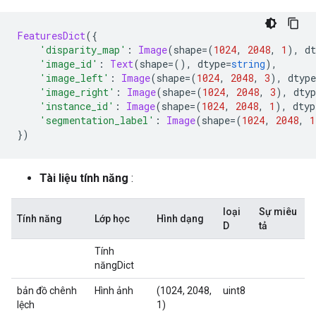
FeaturesDict
({
'disparity_map'
:
Image
(
shape
=(
1024
,
2048
,
1
),
 dt
'image_id'
:
Text
(
shape
=(),
 dtype
=
string
),
'image_left'
:
Image
(
shape
=(
1024
,
2048
,
3
),
 dtype
'image_right'
:
Image
(
shape
=(
1024
,
2048
,
3
),
 dtyp
'instance_id'
:
Image
(
shape
=(
1024
,
2048
,
1
),
 dtyp
'segmentation_label'
:
Image
(
shape
=(
1024
,
2048
,
1
})
Tài liệu tính năng
:
loại
Sự miêu
Tính năng
Lớp học
Hình dạng
D
tả
Tính
năngDict
bản đồ chênh
Hình ảnh
(1024, 2048,
uint8
lệch
1)