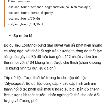
Trên trang này
lost_and_found/semantic_segmentation (cấu hình mặc định)
lost_and_found/stereo_disparity
lost_and_found/đầy đủ
lost_and_found/full_16bit
Sự miêu tả
:
Bộ dữ liệu LostAndFound giải quyết vấn đề phát hiện những
chướng ngại vật nhỏ bất ngờ trên đường thường do thất lạc
hàng hóa gây ra. Bộ dữ liệu bao gồm 112 chuỗi video âm
thanh nổi với 2104 khung hình được chú thích (chọn khoảng
10 khung hình từ dữ liệu đã ghi).
Tập dữ liệu được thiết kế tương tự như tập dữ liệu
'Cityscapes'. Bộ dữ liệu cung cấp: - các cặp hình ảnh âm
thanh nổi ở độ phân giải màu 8 hoặc 16 bit - bản đồ chênh
lệch được tính toán trước - nhãn ngữ nghĩa thô cho các đối
tượng và đường phố