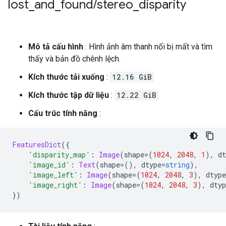
lost
_
and
_
found
/
stereo
_
disparity
Mô tả cấu hình
: Hình ảnh âm thanh nổi bị mất và tìm
thấy và bản đồ chênh lệch.
Kích thước tải xuống
:
12.16 GiB
Kích thước tập dữ liệu
:
12.22 GiB
Cấu trúc tính năng
:
FeaturesDict
({
'disparity_map'
:
Image
(
shape
=(
1024
,
2048
,
1
),
 dt
'image_id'
:
Text
(
shape
=(),
 dtype
=
string
),
'image_left'
:
Image
(
shape
=(
1024
,
2048
,
3
),
 dtype
'image_right'
:
Image
(
shape
=(
1024
,
2048
,
3
),
 dtyp
})