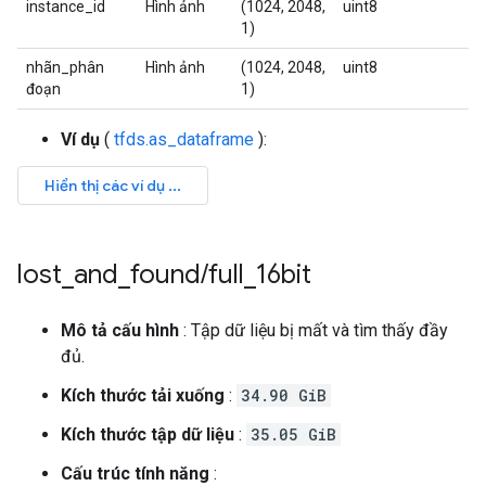
instance_id
Hình ảnh
(1024, 2048,
uint8
1)
nhãn_phân
Hình ảnh
(1024, 2048,
uint8
đoạn
1)
Ví dụ
(
tfds.as_dataframe
):
lost
_
and
_
found
/
full
_
16bit
Mô tả cấu hình
: Tập dữ liệu bị mất và tìm thấy đầy
đủ.
Kích thước tải xuống
:
34.90 GiB
Kích thước tập dữ liệu
:
35.05 GiB
Cấu trúc tính năng
: