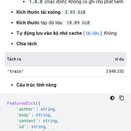
1.0.0
(mặc định): Không có ghi chú phát hành.
Kích thước tải xuống
:
2.93 GiB
Kích thước
tập dữ liệu :
18.09 GiB
Tự động lưu vào bộ nhớ cache
(
tài liệu
): Không
Chia tách
:
Tách ra
ví dụ
'train'
3.848.330
Cấu trúc tính năng
:
FeaturesDict
({
'author'
:
string
,
'body'
:
string
,
'content'
:
string
,
'id'
:
string
,