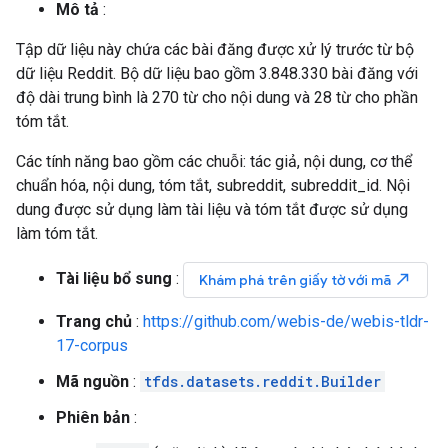
Mô tả
:
Tập dữ liệu này chứa các bài đăng được xử lý trước từ bộ
dữ liệu Reddit. Bộ dữ liệu bao gồm 3.848.330 bài đăng với
độ dài trung bình là 270 từ cho nội dung và 28 từ cho phần
tóm tắt.
Các tính năng bao gồm các chuỗi: tác giả, nội dung, cơ thể
chuẩn hóa, nội dung, tóm tắt, subreddit, subreddit_id. Nội
dung được sử dụng làm tài liệu và tóm tắt được sử dụng
làm tóm tắt.
Tài liệu bổ sung
:
north_east
Khám phá trên giấy tờ với mã
Trang chủ
:
https://github.com/webis-de/webis-tldr-
17-corpus
Mã nguồn
:
tfds.datasets.reddit.Builder
Phiên bản
: