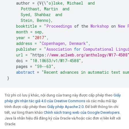
    author 
=
{
V
{\
"o}lske, Michael  and
      Potthast, Martin  and
      Syed, Shahbaz  and
      Stein, Benno},
    booktitle = "
Proceedings
 of the 
Workshop
 on 
New
    month = sep,
    year = "
2017
",
    address = "
Copenhagen
,
Denmark
",
    publisher = "
Association
for
Computational
Lingu
    url = "
https
:
//www.aclweb.org/anthology/W17-4508
    doi 
=
"10.18653/v1/W17-4508"
,
    pages 
=
"59--63"
,
abstract
=
"Recent advances in automatic text su
}
Trừ phi có lưu ý khác, nội dung của trang này được cấp phép theo
Giấy
phép ghi nhận tác giả 4.0 của Creative Commons
và các mẫu mã lập
trình được cấp phép theo
Giấy phép Apache 2.0
. Để biết thông tin chi
tiết, vui lòng tham khảo
Chính sách trang web của Google Developers
.
Java là nhãn hiệu đã đăng ký của Oracle và/hoặc các đơn vị liên kết với
Oracle.