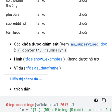
cơ thể bình
tenxơ
chuỗi
thường
phụ bản
tenxơ
chuỗi
subreddit_id
tenxơ
chuỗi
tóm lược
tenxơ
chuỗi
Các
khóa được giám sát
(Xem
as_supervised
doc
):
('content', 'summary')
Hình
(
tfds.show_examples
): Không được hỗ trợ.
Ví dụ
(
tfds.as_dataframe
):
trích dẫn
:
@inproceedings
{
volske
-
etal
-
2017
-
tl
,
    title 
=
"{TL};{DR}: Mining {R}eddit to Learn Aut