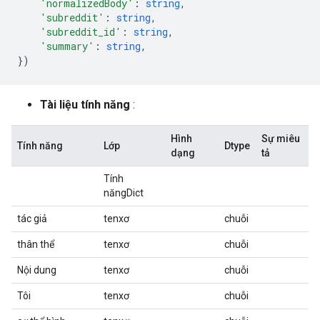
'normalizedBody'
:
string
,
'subreddit'
:
string
,
'subreddit_id'
:
string
,
'summary'
:
string
,
})
Tài liệu tính năng
:
Hình
Sự miêu
Tính năng
Lớp
Dtype
dạng
tả
Tính
năngDict
tác giả
tenxơ
chuỗi
thân thể
tenxơ
chuỗi
Nội dung
tenxơ
chuỗi
Tôi
tenxơ
chuỗi