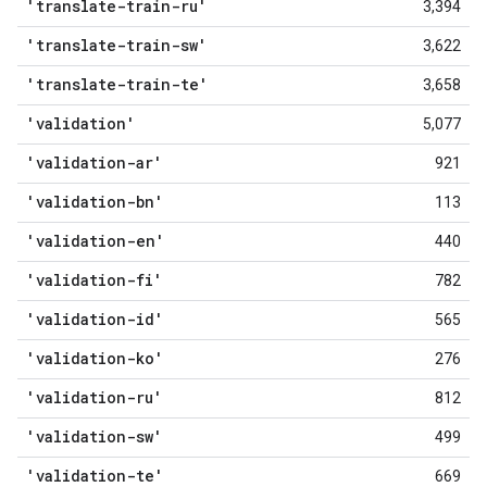
'translate-train-ru'
3,394
'translate-train-sw'
3,622
'translate-train-te'
3,658
'validation'
5,077
'validation-ar'
921
'validation-bn'
113
'validation-en'
440
'validation-fi'
782
'validation-id'
565
'validation-ko'
276
'validation-ru'
812
'validation-sw'
499
'validation-te'
669