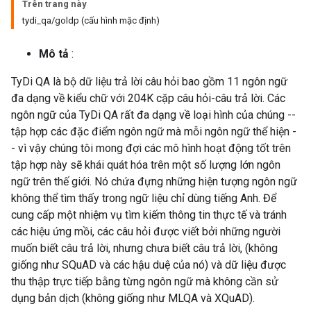
Trên trang này
tydi_qa/goldp (cấu hình mặc định)
Mô tả
:
TyDi QA là bộ dữ liệu trả lời câu hỏi bao gồm 11 ngôn ngữ
đa dạng về kiểu chữ với 204K cặp câu hỏi-câu trả lời. Các
ngôn ngữ của TyDi QA rất đa dạng về loại hình của chúng --
tập hợp các đặc điểm ngôn ngữ mà mỗi ngôn ngữ thể hiện -
- vì vậy chúng tôi mong đợi các mô hình hoạt động tốt trên
tập hợp này sẽ khái quát hóa trên một số lượng lớn ngôn
ngữ trên thế giới. Nó chứa đựng những hiện tượng ngôn ngữ
không thể tìm thấy trong ngữ liệu chỉ dùng tiếng Anh. Để
cung cấp một nhiệm vụ tìm kiếm thông tin thực tế và tránh
các hiệu ứng mồi, các câu hỏi được viết bởi những người
muốn biết câu trả lời, nhưng chưa biết câu trả lời, (không
giống như SQuAD và các hậu duệ của nó) và dữ liệu được
thu thập trực tiếp bằng từng ngôn ngữ mà không cần sử
dụng bản dịch (không giống như MLQA và XQuAD).