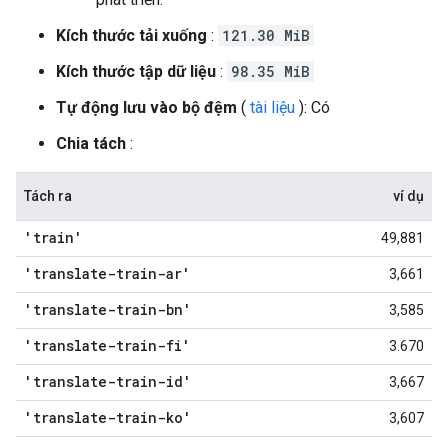
Kích thước tải xuống
:
121.30 MiB
Kích thước tập dữ liệu
:
98.35 MiB
Tự động lưu vào bộ đệm
(
tài liệu
): Có
Chia tách
:
Tách ra
ví dụ
'train'
49,881
'translate-train-ar'
3,661
'translate-train-bn'
3,585
'translate-train-fi'
3.670
'translate-train-id'
3,667
'translate-train-ko'
3,607