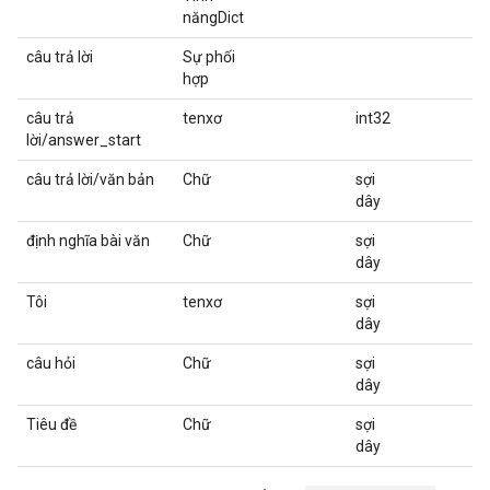
năngDict
câu trả lời
Sự phối
hợp
câu trả
tenxơ
int32
lời/answer_start
câu trả lời/văn bản
Chữ
sợi
dây
định nghĩa bài văn
Chữ
sợi
dây
Tôi
tenxơ
sợi
dây
câu hỏi
Chữ
sợi
dây
Tiêu đề
Chữ
sợi
dây