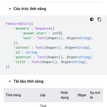
Cấu trúc tính năng
:
FeaturesDict
({
'answers'
:
Sequence
({
'answer_start'
:
 int32
,
'text'
:
Text
(
shape
=(),
 dtype
=
string
),
}),
'context'
:
Text
(
shape
=(),
 dtype
=
string
),
'id'
:
string
,
'question'
:
Text
(
shape
=(),
 dtype
=
string
),
'title'
:
Text
(
shape
=(),
 dtype
=
string
),
})
Tài liệu tính năng
:
Hình
Sự mô
Tính năng
Lớp
Dtype
dạng
tả
Tính