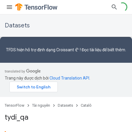
Datasets
TFDS hiện hỗ trợ
định dạng Croissant 🥐
! Đọc
tài liệu
để biết thêm.
Trang này được dịch bởi
Cloud Translation API
.
TensorFlow
Tài nguyên
Datasets
Catalô
tydi
_
qa