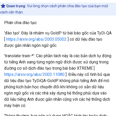
Quan trọng:
Vui lòng chọn cách phân chia đào tạo của bạn một
cách cẩn thận.
Phân chia đào tạo:
'đào tạo': Đây là nhiệm vụ GoldP từ bài báo gốc của TyDi QA
[
https://arxiv.org/abs/2003.05002
] có dữ liệu đào tạo
được gắn nhãn ngôn ngữ gốc.
'translate-train-*': Các phần tách này là các bản dịch tự động
từ tiếng Anh sang từng ngôn ngữ đích được sử dụng trong
đường cơ sở dịch-đào tạo trong bài báo XTREME [
https://arxiv.org/abs/2003.11080
]. Điều này cố tình bỏ qua
dữ liệu đào tạo TyDiQA-GoldP không phải tiếng Anh để mô
phỏng kịch bản học chuyển đổi khi không có sẵn dữ liệu
ngôn ngữ gốc và các nhà xây dựng hệ thống phải dựa vào
dữ liệu tiếng Anh được gắn nhãn cộng với các hệ thống dịch
máy hiện có.
Thông thường, bạn nên sử dụng HOẶC tách tàu hoặc dịch-