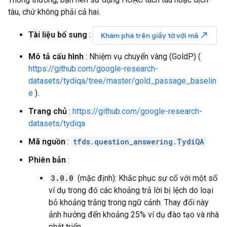
tàu, chứ không phải cả hai.
Tài liệu bổ sung
:
north_east
Khám phá trên giấy tờ với mã
Mô tả cấu hình
: Nhiệm vụ chuyển vàng (GoldP) (
https://github.com/google-research-
datasets/tydiqa/tree/master/gold_passage_baselin
e
).
Trang chủ
:
https://github.com/google-research-
datasets/tydiqa
Mã nguồn
:
tfds.question_answering.TydiQA
Phiên bản
:
3.0.0
(mặc định): Khắc phục sự cố với một số
ví dụ trong đó các khoảng trả lời bị lệch do loại
bỏ khoảng trắng trong ngữ cảnh. Thay đổi này
ảnh hưởng đến khoảng 25% ví dụ đào tạo và nhà
phát triển.