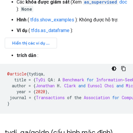
Các
khóa được giám sát
(Xem
as_supervised
doc
):
None
Hình
(
tfds.show_examples
): Không được hỗ trợ.
Ví dụ
(
tfds.as_dataframe
):
trích dẫn
:
@article
{
tydiqa
,
   title 
=
{
TyDi
 QA
:
 A 
Benchmark
for
Information
-
See
  author 
=
{
Jonathan
 H
.
Clark
and
Eunsol
Choi
and
Mic
    year 
=
{
2020
},
 journal 
=
{
Transactions
 of the 
Association
for
Comp
}
tydi
_
qa
/
goldp (cấu hình mặc định)