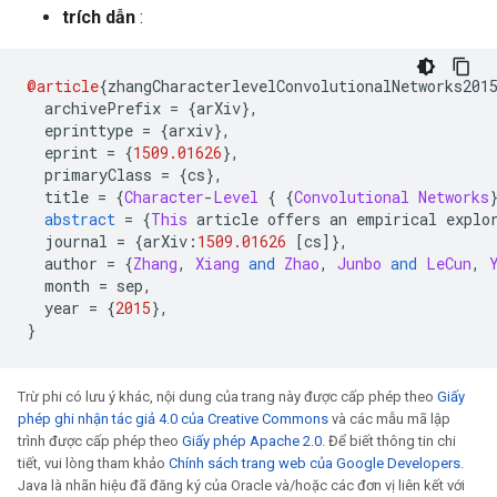
trích dẫn
:
@article
{
zhangCharacterlevelConvolutionalNetworks201
  archivePrefix 
=
{
arXiv
},
  eprinttype 
=
{
arxiv
},
  eprint 
=
{
1509.01626
},
  primaryClass 
=
{
cs
},
  title 
=
{
Character
-
Level
{
{
Convolutional
Networks
abstract
=
{
This
 article offers an empirical explo
  journal 
=
{
arXiv
:
1509.01626
[
cs
]},
  author 
=
{
Zhang
,
Xiang
and
Zhao
,
Junbo
and
LeCun
,
  month 
=
 sep
,
  year 
=
{
2015
},
}
Trừ phi có lưu ý khác, nội dung của trang này được cấp phép theo
Giấy
phép ghi nhận tác giả 4.0 của Creative Commons
và các mẫu mã lập
trình được cấp phép theo
Giấy phép Apache 2.0
. Để biết thông tin chi
tiết, vui lòng tham khảo
Chính sách trang web của Google Developers
.
Java là nhãn hiệu đã đăng ký của Oracle và/hoặc các đơn vị liên kết với