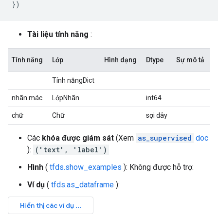
})
Tài liệu tính năng
:
Tính năng
Lớp
Hình dạng
Dtype
Sự mô tả
Tính năngDict
nhãn mác
LớpNhãn
int64
chữ
Chữ
sợi dây
Các
khóa được giám sát
(Xem
as_supervised
doc
):
('text', 'label')
Hình
(
tfds.show_examples
): Không được hỗ trợ.
Ví dụ
(
tfds.as_dataframe
):