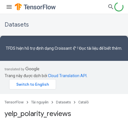
Datasets
TFDS hiện hỗ trợ
định dạng Croissant 🥐
! Đọc
tài liệu
để biết thêm.
Trang này được dịch bởi
Cloud Translation API
.
TensorFlow
Tài nguyên
Datasets
Catalô
yelp
_
polarity
_
reviews