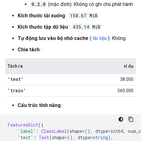
0.2.0
(mặc định): Không có ghi chú phát hành.
Kích thước tải xuống
:
158.67 MiB
Kích thước tập dữ liệu
:
435.14 MiB
Tự động lưu vào bộ nhớ cache
(
tài liệu
): Không
Chia tách
:
Tách ra
ví dụ
'test'
38.000
'train'
560.000
Cấu trúc tính năng
:
FeaturesDict
({
'label'
:
ClassLabel
(
shape
=(),
 dtype
=
int64
,
 num_c
'text'
:
Text
(
shape
=(),
 dtype
=
string
),