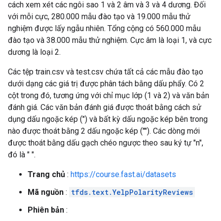
cách xem xét các ngôi sao 1 và 2 âm và 3 và 4 dương. Đối
với mỗi cực, 280.000 mẫu đào tạo và 19.000 mẫu thử
nghiệm được lấy ngẫu nhiên. Tổng cộng có 560.000 mẫu
đào tạo và 38.000 mẫu thử nghiệm. Cực âm là loại 1, và cực
dương là loại 2.
Các tệp train.csv và test.csv chứa tất cả các mẫu đào tạo
dưới dạng các giá trị được phân tách bằng dấu phẩy. Có 2
cột trong đó, tương ứng với chỉ mục lớp (1 và 2) và văn bản
đánh giá. Các văn bản đánh giá được thoát bằng cách sử
dụng dấu ngoặc kép (") và bất kỳ dấu ngoặc kép bên trong
nào được thoát bằng 2 dấu ngoặc kép (""). Các dòng mới
được thoát bằng dấu gạch chéo ngược theo sau ký tự "n",
đó là " ".
Trang chủ
:
https://course.fast.ai/datasets
Mã nguồn
:
tfds.text.YelpPolarityReviews
Phiên bản
: