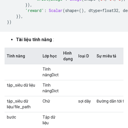
}),
'reward'
:
Scalar
(
shape
=(),
 dtype
=
float32
,
 de
}),
})
Tài liệu tính năng
:
Hình
Tính năng
Lớp học
loại D
Sự miêu tả
dạng
Tính
năngDict
tập_siêu dữ liệu
Tính
năngDict
tập_siêu dữ
Chữ
sợi dây
Đường dẫn tới file
liệu/file_path
bước
Tập dữ
liệu