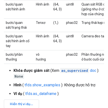
bước/quan
Hình ảnh
(64,
uint8
Quan sát RGB củ
sát/hình ảnh
64, 3)
(giống như ở cổ t
hợp của chúng tôi
bước/quan
Tenxơ
(1,)
phao32
Trạng thái kẹp (
sát/trạng thái
bước/quan
Hình ảnh
(64,
uint8
Camera đeo tay q
sát/hình ảnh cổ
64, 3)
tay
bước/phần
vô
phao32
Phần thưởng nếu 
thưởng
hướng
ở bước cuối cùng
Khóa được giám sát
(Xem
as_supervised
doc
):
None
Hình
(
tfds.show_examples
): Không được hỗ trợ.
Ví dụ
(
tfds.as_dataframe
):