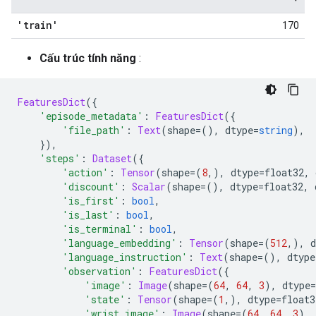
'train'
170
Cấu trúc tính năng
:
FeaturesDict
({
'episode_metadata'
:
FeaturesDict
({
'file_path'
:
Text
(
shape
=(),
 dtype
=
string
),
}),
'steps'
:
Dataset
({
'action'
:
Tensor
(
shape
=(
8
,),
 dtype
=
float32
,
 
'discount'
:
Scalar
(
shape
=(),
 dtype
=
float32
,
 
'is_first'
:
bool
,
'is_last'
:
bool
,
'is_terminal'
:
bool
,
'language_embedding'
:
Tensor
(
shape
=(
512
,),
 d
'language_instruction'
:
Text
(
shape
=(),
 dtype
'observation'
:
FeaturesDict
({
'image'
:
Image
(
shape
=(
64
,
64
,
3
),
 dtype
=
'state'
:
Tensor
(
shape
=(
1
,),
 dtype
=
float3
'wrist_image'
:
Image
(
shape
=(
64
,
64
,
3
),
 