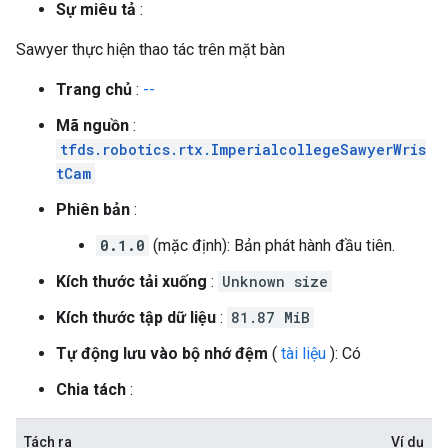
Sự miêu tả
:
Sawyer thực hiện thao tác trên mặt bàn
Trang chủ
:
--
Mã nguồn
:
tfds.robotics.rtx.ImperialcollegeSawyerWris
tCam
Phiên bản
:
0.1.0
(mặc định): Bản phát hành đầu tiên.
Kích thước tải xuống
:
Unknown size
Kích thước tập dữ liệu
:
81.87 MiB
Tự động lưu vào bộ nhớ đệm
(
tài liệu
): Có
Chia tách
:
Tách ra
Ví dụ