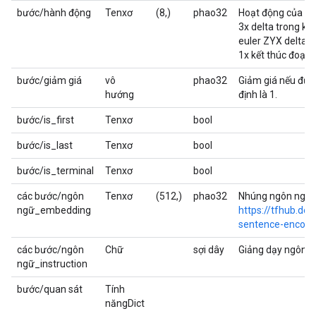
bước/hành động
Tenxơ
(8,)
phao32
Hoạt động của rô-
3x delta trong kh
euler ZYX delta,
1x kết thúc đoạn.
bước/giảm giá
vô
phao32
Giảm giá nếu đượ
hướng
định là 1.
bước/is_first
Tenxơ
bool
bước/is_last
Tenxơ
bool
bước/is_terminal
Tenxơ
bool
các bước/ngôn
Tenxơ
(512,)
phao32
Nhúng ngôn ngữ 
ngữ_embedding
https://tfhub.dev
sentence-encodi
các bước/ngôn
Chữ
sợi dây
Giảng dạy ngôn n
ngữ_instruction
bước/quan sát
Tính
năngDict