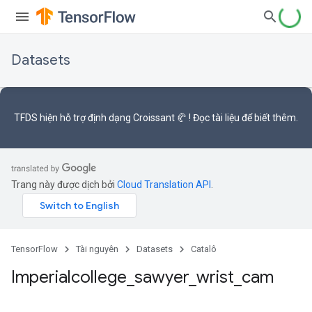
Datasets
TFDS hiện hỗ trợ
định dạng Croissant 🥐
! Đọc
tài liệu
để biết thêm.
Trang này được dịch bởi
Cloud Translation API
.
TensorFlow
Tài nguyên
Datasets
Catalô
Imperialcollege
_
sawyer
_
wrist
_
cam