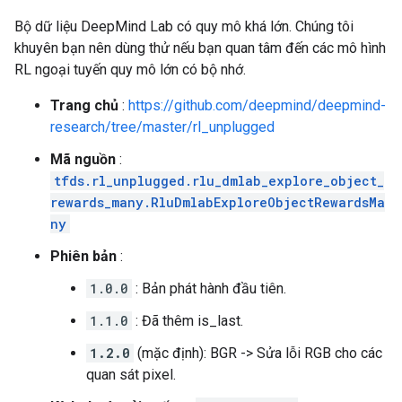
Bộ dữ liệu DeepMind Lab có quy mô khá lớn. Chúng tôi
khuyên bạn nên dùng thử nếu bạn quan tâm đến các mô hình
RL ngoại tuyến quy mô lớn có bộ nhớ.
Trang chủ
:
https://github.com/deepmind/deepmind-
research/tree/master/rl_unplugged
Mã nguồn
:
tfds.rl_unplugged.rlu_dmlab_explore_object_
rewards_many.RluDmlabExploreObjectRewardsMa
ny
Phiên bản
:
1.0.0
: Bản phát hành đầu tiên.
1.1.0
: Đã thêm is_last.
1.2.0
(mặc định): BGR -> Sửa lỗi RGB cho các
quan sát pixel.