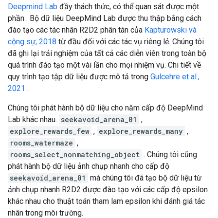
Deepmind Lab
đầy thách thức, có thể quan sát được một
phần . Bộ dữ liệu DeepMind Lab được thu thập bằng cách
đào tạo các tác nhân R2D2 phân tán của
Kapturowski và
cộng sự, 2018
từ đầu đối với các tác vụ riêng lẻ. Chúng tôi
đã ghi lại trải nghiệm của tất cả các diễn viên trong toàn bộ
quá trình đào tạo một vài lần cho mọi nhiệm vụ. Chi tiết về
quy trình tạo tập dữ liệu được mô tả trong
Gulcehre et al.,
2021
.
Chúng tôi phát hành bộ dữ liệu cho năm cấp độ DeepMind
Lab khác nhau:
seekavoid_arena_01
,
explore_rewards_few
,
explore_rewards_many
,
rooms_watermaze
,
rooms_select_nonmatching_object
. Chúng tôi cũng
phát hành bộ dữ liệu ảnh chụp nhanh cho cấp độ
seekavoid_arena_01
mà chúng tôi đã tạo bộ dữ liệu từ
ảnh chụp nhanh R2D2 được đào tạo với các cấp độ epsilon
khác nhau cho thuật toán tham lam epsilon khi đánh giá tác
nhân trong môi trường.