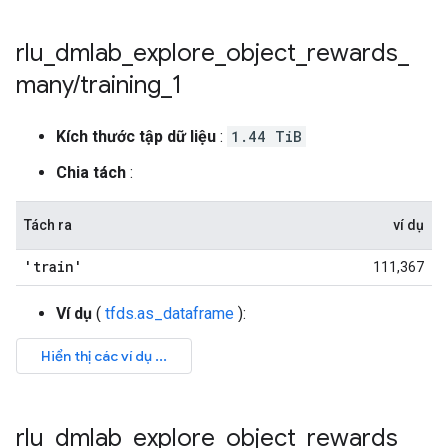
rlu
_
dmlab
_
explore
_
object
_
rewards
_
many
/
training
_
1
Kích thước tập dữ liệu
:
1.44 TiB
Chia tách
:
Tách ra
ví dụ
'train'
111,367
Ví dụ
(
tfds.as_dataframe
):
rlu
_
dmlab
_
explore
_
object
_
rewards
_