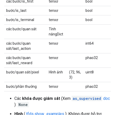
các bước/is_first
tenxơ
bool
bước/is_last
tenxơ
bool
bước/is_terminal
tenxơ
bool
các bước/quan sát
Tính
năngDict
các bước/quan
tenxơ
int64
sát/last_action
các bước/quan
tenxơ
phao32
sát/last_reward
bước/quan sát/pixel
Hình ảnh
(72, 96,
uint8
3)
bước/phần thưởng
tenxơ
phao32
Các
khóa được giám sát
(Xem
as_supervised
doc
):
None
Hình
(
tfds.show_examples
): Không được hỗ trợ.