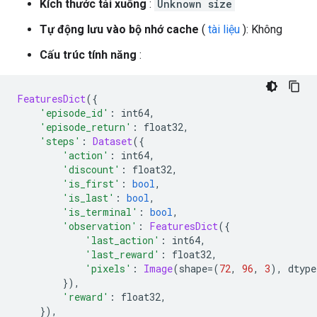
Kích thước tải xuống
:
Unknown size
Tự động lưu vào bộ nhớ cache
(
tài liệu
): Không
Cấu trúc tính năng
:
FeaturesDict
({
'episode_id'
:
 int64
,
'episode_return'
:
 float32
,
'steps'
:
Dataset
({
'action'
:
 int64
,
'discount'
:
 float32
,
'is_first'
:
bool
,
'is_last'
:
bool
,
'is_terminal'
:
bool
,
'observation'
:
FeaturesDict
({
'last_action'
:
 int64
,
'last_reward'
:
 float32
,
'pixels'
:
Image
(
shape
=(
72
,
96
,
3
),
 dtype
}),
'reward'
:
 float32
,
}),