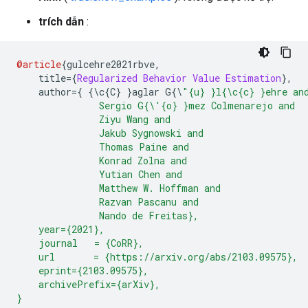
trích dẫn
:
@article
{
gulcehre2021rbve
,
    title
={
Regularized
Behavior
Value
Estimation
},
    author
={
{\
c
{
C
}
}
aglar G
{\
"{u} }l{\c{c} }ehre an
               Sergio G{\'{o} }mez Colmenarejo and
               Ziyu Wang and
               Jakub Sygnowski and
               Thomas Paine and
               Konrad Zolna and
               Yutian Chen and
               Matthew W. Hoffman and
               Razvan Pascanu and
               Nando de Freitas},
    year={2021},
    journal   = {CoRR},
    url       = {https://arxiv.org/abs/2103.09575},
    eprint={2103.09575},
    archivePrefix={arXiv},
}