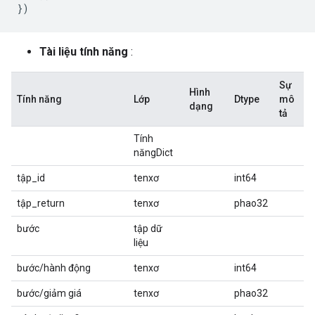
})
Tài liệu tính năng
:
Sự
Hình
Tính năng
Lớp
Dtype
mô
dạng
tả
Tính
năngDict
tập_id
tenxơ
int64
tập_return
tenxơ
phao32
bước
tập dữ
liệu
bước/hành động
tenxơ
int64
bước/giảm giá
tenxơ
phao32