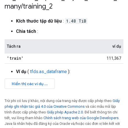
many
/
training
_
2
Kích thước tập dữ liệu
:
1.48 TiB
Chia tách
:
Tách ra
ví dụ
'train'
111,367
Ví dụ
(
tfds.as_dataframe
):
Trừ phi có lưu ý khác, nội dung của trang này được cấp phép theo
Giấy
phép ghi nhận tác giả 4.0 của Creative Commons
và các mẫu mã lập
trình được cấp phép theo
Giấy phép Apache 2.0
. Để biết thông tin chi
tiết, vui lòng tham khảo
Chính sách trang web của Google Developers
.
Java là nhãn hiệu đã đăng ký của Oracle và/hoặc các đơn vị liên kết với