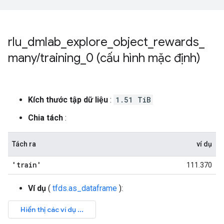
rlu
_
dmlab
_
explore
_
object
_
rewards
_
many
/
training
_
0 (cấu hình mặc định)
Kích thước tập dữ liệu
:
1.51 TiB
Chia tách
:
Tách ra
ví dụ
'train'
111.370
Ví dụ
(
tfds.as_dataframe
):