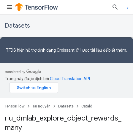
Datasets
TFDS hiện hỗ trợ
định dạng Croissant 🥐
! Đọc
tài liệu
để biết thêm.
Trang này được dịch bởi
Cloud Translation API
.
TensorFlow
Tài nguyên
Datasets
Catalô
rlu
_
dmlab
_
explore
_
object
_
rewards
_
many