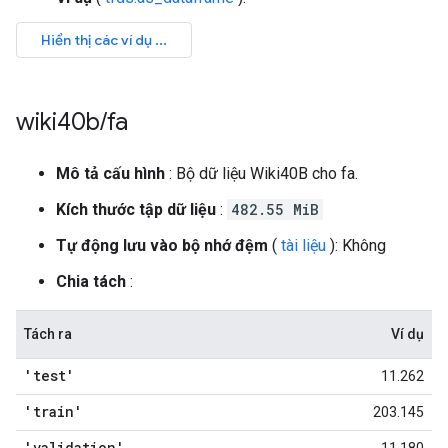
wiki40b
/
fa
Mô tả cấu hình
: Bộ dữ liệu Wiki40B cho fa.
Kích thước tập dữ liệu
:
482.55 MiB
Tự động lưu vào bộ nhớ đệm
(
tài liệu
): Không
Chia tách
:
Tách ra
Ví dụ
'test'
11.262
'train'
203.145
'validation'