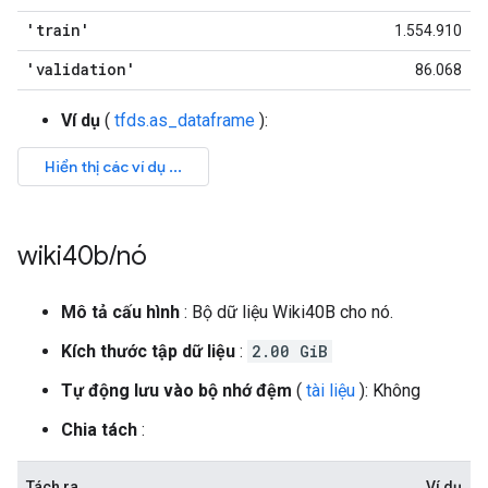
'train'
1.554.910
'validation'
86.068
Ví dụ
(
tfds.as_dataframe
):
wiki40b
/
nó
Mô tả cấu hình
: Bộ dữ liệu Wiki40B cho nó.
Kích thước tập dữ liệu
:
2.00 GiB
Tự động lưu vào bộ nhớ đệm
(
tài liệu
): Không
Chia tách
:
Tách ra
Ví dụ