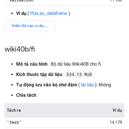
11.180
Ví dụ
(
tfds.as_dataframe
):
wiki40b
/
fi
Mô tả cấu hình
: Bộ dữ liệu Wiki40B cho fi.
Kích thước tập dữ liệu
:
534.13 MiB
Tự động lưu vào bộ nhớ đệm
(
tài liệu
): Không
Chia tách
:
Tách ra
Ví dụ
'test'
14.179