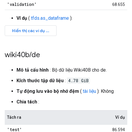
'validation'
68.655
Ví dụ
(
tfds.as_dataframe
):
wiki40b
/
de
Mô tả cấu hình
: Bộ dữ liệu Wiki40B cho de.
Kích thước tập dữ liệu
:
4.78 GiB
Tự động lưu vào bộ nhớ đệm
(
tài liệu
): Không
Chia tách
:
Tách ra
Ví dụ
'test'
86.594