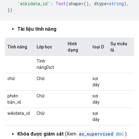
'wikidata_id'
:
Text
(
shape
=(),
 dtype
=
string
),
})
Tài liệu tính năng
:
Hình
Sự miêu
Tính năng
Lớp học
loại D
dạng
tả
Tính
năngDict
chữ
Chữ
sợi
dây
phiên
Chữ
sợi
bản_id
dây
wikidata_id
Chữ
sợi
dây
Khóa được giám sát
(Xem
as_supervised
doc
):