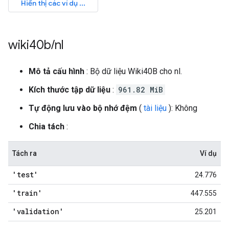
wiki40b
/
nl
Mô tả cấu hình
: Bộ dữ liệu Wiki40B cho nl.
Kích thước tập dữ liệu
:
961.82 MiB
Tự động lưu vào bộ nhớ đệm
(
tài liệu
): Không
Chia tách
:
Tách ra
Ví dụ
'test'
24.776
'train'
447.555
'validation'
25.201