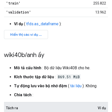
'train'
255.822
'validation'
13.962
Ví dụ
(
tfds.as_dataframe
):
wiki40b
/
anh ấy
Mô tả cấu hình
: Bộ dữ liệu Wiki40B cho he.
Kích thước tập dữ liệu
:
869.51 MiB
Tự động lưu vào bộ nhớ đệm
(
tài liệu
): Không
Chia tách
:
Tách ra
Ví dụ