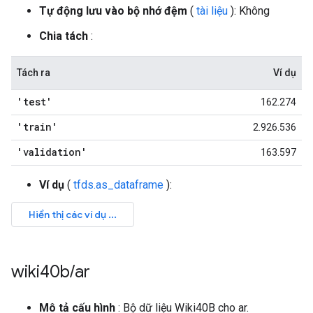
Tự động lưu vào bộ nhớ đệm
(
tài liệu
): Không
Chia tách
:
Tách ra
Ví dụ
'test'
162.274
'train'
2.926.536
'validation'
163.597
Ví dụ
(
tfds.as_dataframe
):
wiki40b
/
ar
Mô tả cấu hình
: Bộ dữ liệu Wiki40B cho ar.