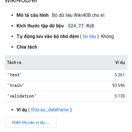
wiki40b
/
el
Mô tả cấu hình
: Bộ dữ liệu Wiki40B cho el.
Kích thước tập dữ liệu
:
524.77 MiB
Tự động lưu vào bộ nhớ đệm
(
tài liệu
): Không
Chia tách
:
Tách ra
Ví dụ
'test'
5.261
'train'
93.596
'validation'
5.130
Ví dụ
(
tfds.as_dataframe
):