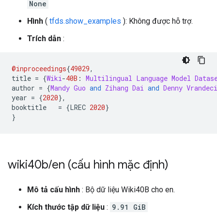
None
Hình
(
tfds.show_examples
): Không được hỗ trợ.
Trích dẫn
:
@inproceedings
{
49029
,
title 
=
{
Wiki
-
40B
:
Multilingual
Language
Model
Datas
author 
=
{
Mandy
Guo
and
Zihang
Dai
and
Denny
Vrandec
year 
=
{
2020
},
booktitle   
=
{
LREC 
2020
}
}
wiki40b
/
en (cấu hình mặc định)
Mô tả cấu hình
: Bộ dữ liệu Wiki40B cho en.
Kích thước tập dữ liệu
:
9.91 GiB