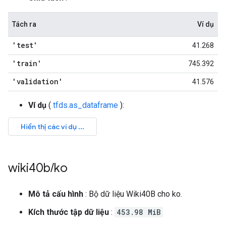
Tách ra
Ví dụ
'test'
41.268
'train'
745.392
'validation'
41.576
Ví dụ
(
tfds.as_dataframe
):
wiki40b
/
ko
Mô tả cấu hình
: Bộ dữ liệu Wiki40B cho ko.
Kích thước tập dữ liệu
:
453.98 MiB