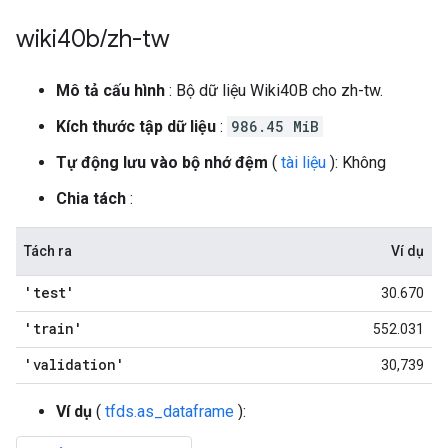
wiki40b
/
zh-tw
Mô tả cấu hình
: Bộ dữ liệu Wiki40B cho zh-tw.
Kích thước tập dữ liệu
:
986.45 MiB
Tự động lưu vào bộ nhớ đệm
(
tài liệu
): Không
Chia tách
:
Tách ra
Ví dụ
'test'
30.670
'train'
552.031
'validation'
30,739
Ví dụ
(
tfds.as_dataframe
):