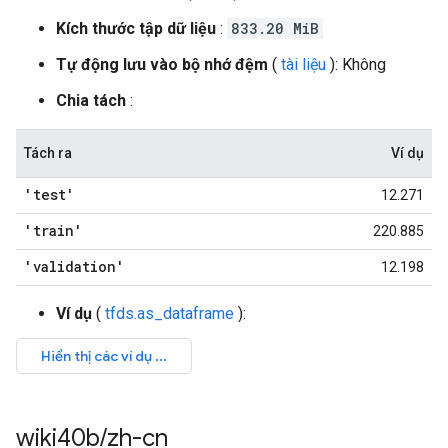
Kích thước tập dữ liệu
:
833.20 MiB
Tự động lưu vào bộ nhớ đệm
(
tài liệu
): Không
Chia tách
:
Tách ra
Ví dụ
'test'
12.271
'train'
220.885
'validation'
12.198
Ví dụ
(
tfds.as_dataframe
):
wiki40b
/
zh-cn