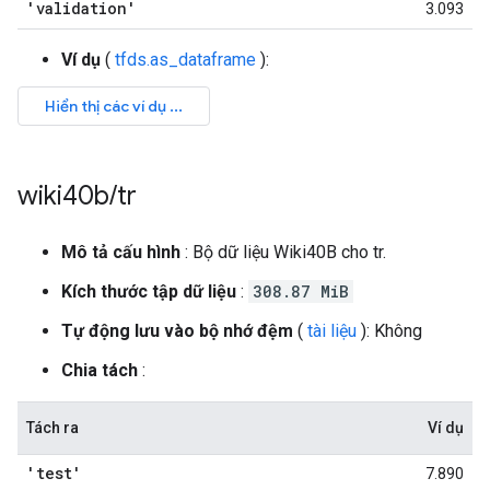
'validation'
3.093
Ví dụ
(
tfds.as_dataframe
):
wiki40b
/
tr
Mô tả cấu hình
: Bộ dữ liệu Wiki40B cho tr.
Kích thước tập dữ liệu
:
308.87 MiB
Tự động lưu vào bộ nhớ đệm
(
tài liệu
): Không
Chia tách
:
Tách ra
Ví dụ
'test'
7.890