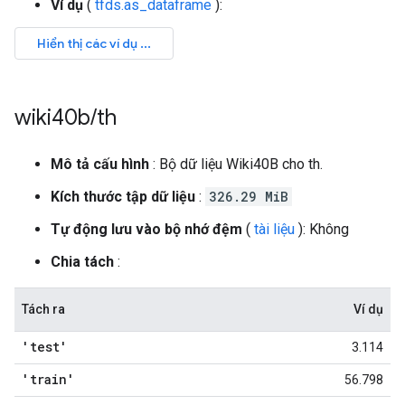
Ví dụ
(
tfds.as_dataframe
):
wiki40b
/
th
Mô tả cấu hình
: Bộ dữ liệu Wiki40B cho th.
Kích thước tập dữ liệu
:
326.29 MiB
Tự động lưu vào bộ nhớ đệm
(
tài liệu
): Không
Chia tách
:
Tách ra
Ví dụ
'test'
3.114
'train'
56.798