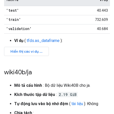
'test'
40.443
'train'
732.609
'validation'
40.684
Ví dụ
(
tfds.as_dataframe
):
wiki40b
/
ja
Mô tả cấu hình
: Bộ dữ liệu Wiki40B cho ja.
Kích thước tập dữ liệu
:
2.19 GiB
Tự động lưu vào bộ nhớ đệm
(
tài liệu
): Không
Chia tách
: