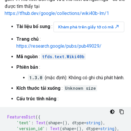
được tìm thấy tại
https://tfhub.dev/google/collections/wiki40b-lm/1
Tài liệu bổ sung
:
north_east
Khám phá trên giấy tờ có mã
Trang chủ
:
https://research.google/pubs/pub49029/
Mã nguồn
:
tfds.text.Wiki40b
Phiên bản
:
1.3.0
(mặc định): Không có ghi chú phát hành.
Kích thước tải xuống
:
Unknown size
Cấu trúc tính năng
:
FeaturesDict
({
'text'
:
Text
(
shape
=(),
 dtype
=
string
),
'version_id'
:
Text
(
shape
=(),
 dtype
=
string
),