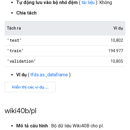
Tự động lưu vào bộ nhớ đệm
(
tài liệu
): Không
Chia tách
:
Tách ra
Ví dụ
'test'
10,802
'train'
194.977
'validation'
10,805
Ví dụ
(
tfds.as_dataframe
):
wiki40b
/
pl
Mô tả cấu hình
: Bộ dữ liệu Wiki40B cho pl.