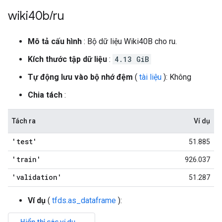
wiki40b
/
ru
Mô tả cấu hình
: Bộ dữ liệu Wiki40B cho ru.
Kích thước tập dữ liệu
:
4.13 GiB
Tự động lưu vào bộ nhớ đệm
(
tài liệu
): Không
Chia tách
:
Tách ra
Ví dụ
'test'
51.885
'train'
926.037
'validation'
51.287
Ví dụ
(
tfds.as_dataframe
):