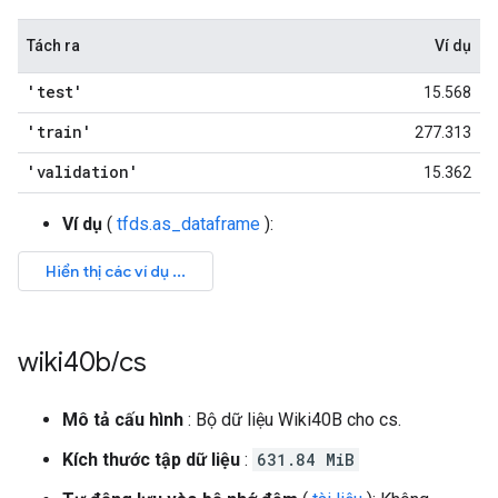
Tách ra
Ví dụ
'test'
15.568
'train'
277.313
'validation'
15.362
Ví dụ
(
tfds.as_dataframe
):
wiki40b
/
cs
Mô tả cấu hình
: Bộ dữ liệu Wiki40B cho cs.
Kích thước tập dữ liệu
:
631.84 MiB