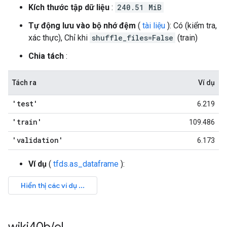
Kích thước tập dữ liệu
:
240.51 MiB
Tự động lưu vào bộ nhớ đệm
(
tài liệu
): Có (kiểm tra,
xác thực), Chỉ khi
shuffle_files=False
(train)
Chia tách
:
Tách ra
Ví dụ
'test'
6.219
'train'
109.486
'validation'
6.173
Ví dụ
(
tfds.as_dataframe
):