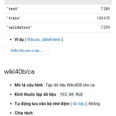
'test'
7.289
'train'
130.670
'validation'
7.259
Ví dụ
(
tfds.as_dataframe
):
wiki40b
/
ca
Mô tả cấu hình
: Tập dữ liệu Wiki40B cho ca.
Kích thước tập dữ liệu
:
753.00 MiB
Tự động lưu vào bộ nhớ đệm
(
tài liệu
): Không
Chia tách
: