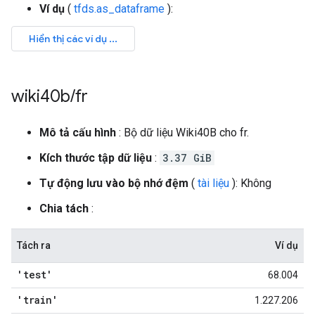
Ví dụ
(
tfds.as_dataframe
):
wiki40b
/
fr
Mô tả cấu hình
: Bộ dữ liệu Wiki40B cho fr.
Kích thước tập dữ liệu
:
3.37 GiB
Tự động lưu vào bộ nhớ đệm
(
tài liệu
): Không
Chia tách
:
Tách ra
Ví dụ
'test'
68.004
'train'
1.227.206