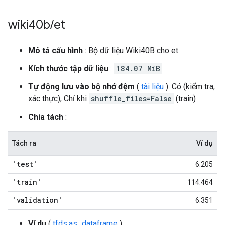
wiki40b
/
et
Mô tả cấu hình
: Bộ dữ liệu Wiki40B cho et.
Kích thước tập dữ liệu
:
184.07 MiB
Tự động lưu vào bộ nhớ đệm
(
tài liệu
): Có (kiểm tra,
xác thực), Chỉ khi
shuffle_files=False
(train)
Chia tách
:
Tách ra
Ví dụ
'test'
6.205
'train'
114.464
'validation'
6.351
Ví dụ
(
tfds.as_dataframe
):