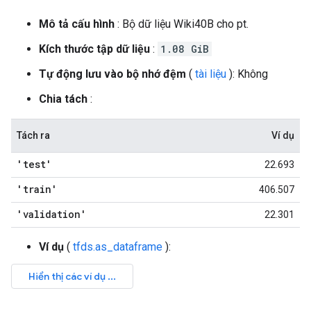
Mô tả cấu hình
: Bộ dữ liệu Wiki40B cho pt.
Kích thước tập dữ liệu
:
1.08 GiB
Tự động lưu vào bộ nhớ đệm
(
tài liệu
): Không
Chia tách
:
Tách ra
Ví dụ
'test'
22.693
'train'
406.507
'validation'
22.301
Ví dụ
(
tfds.as_dataframe
):