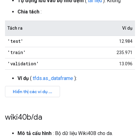
Tự động lưu vào bộ nhớ đệm
(
tài liệu
): Không
Chia tách
:
Tách ra
Ví dụ
'test'
12.984
'train'
235.971
'validation'
13.096
Ví dụ
(
tfds.as_dataframe
):
wiki40b
/
da
Mô tả cấu hình
: Bộ dữ liệu Wiki40B cho da.