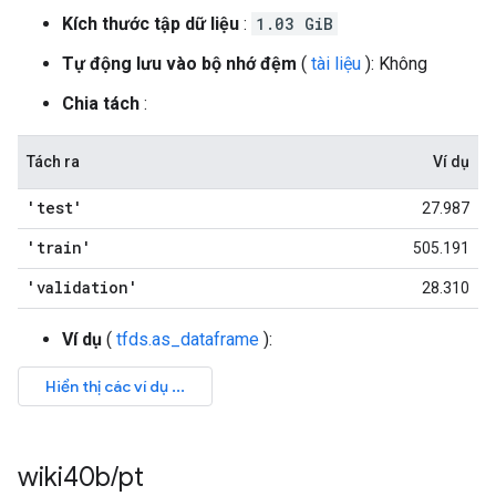
Kích thước tập dữ liệu
:
1.03 GiB
Tự động lưu vào bộ nhớ đệm
(
tài liệu
): Không
Chia tách
:
Tách ra
Ví dụ
'test'
27.987
'train'
505.191
'validation'
28.310
Ví dụ
(
tfds.as_dataframe
):
wiki40b
/
pt