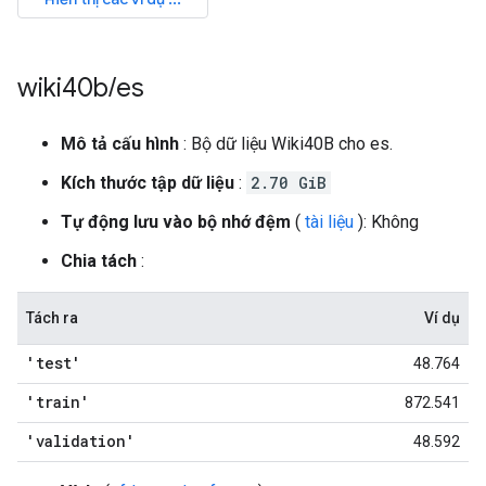
wiki40b
/
es
Mô tả cấu hình
: Bộ dữ liệu Wiki40B cho es.
Kích thước tập dữ liệu
:
2.70 GiB
Tự động lưu vào bộ nhớ đệm
(
tài liệu
): Không
Chia tách
:
Tách ra
Ví dụ
'test'
48.764
'train'
872.541
'validation'
48.592