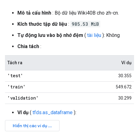
Mô tả cấu hình
: Bộ dữ liệu Wiki40B cho zh-cn.
Kích thước tập dữ liệu
:
985.53 MiB
Tự động lưu vào bộ nhớ đệm
(
tài liệu
): Không
Chia tách
:
Tách ra
Ví dụ
'test'
30.355
'train'
549.672
'validation'
30.299
Ví dụ
(
tfds.as_dataframe
):