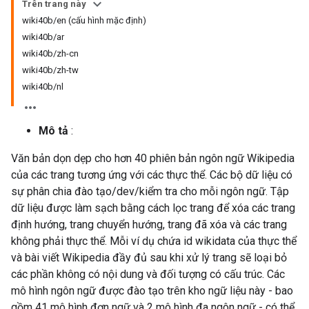
Trên trang này
wiki40b/en (cấu hình mặc định)
wiki40b/ar
wiki40b/zh-cn
wiki40b/zh-tw
wiki40b/nl
Mô tả
:
Văn bản dọn dẹp cho hơn 40 phiên bản ngôn ngữ Wikipedia
của các trang tương ứng với các thực thể. Các bộ dữ liệu có
sự phân chia đào tạo/dev/kiểm tra cho mỗi ngôn ngữ. Tập
dữ liệu được làm sạch bằng cách lọc trang để xóa các trang
định hướng, trang chuyển hướng, trang đã xóa và các trang
không phải thực thể. Mỗi ví dụ chứa id wikidata của thực thể
và bài viết Wikipedia đầy đủ sau khi xử lý trang sẽ loại bỏ
các phần không có nội dung và đối tượng có cấu trúc. Các
mô hình ngôn ngữ được đào tạo trên kho ngữ liệu này - bao
gồm 41 mô hình đơn ngữ và 2 mô hình đa ngôn ngữ - có thể