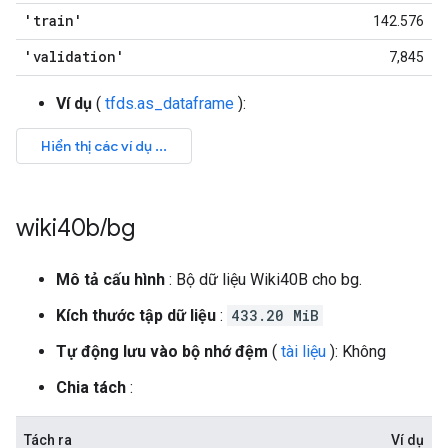
'train'
142.576
'validation'
7,845
Ví dụ
(
tfds.as_dataframe
):
wiki40b
/
bg
Mô tả cấu hình
: Bộ dữ liệu Wiki40B cho bg.
Kích thước tập dữ liệu
:
433.20 MiB
Tự động lưu vào bộ nhớ đệm
(
tài liệu
): Không
Chia tách
:
Tách ra
Ví dụ