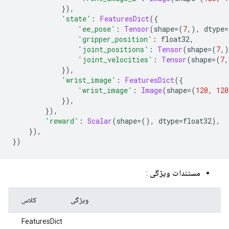
}),
'state'
:
FeaturesDict
({
'ee_pose'
:
Tensor
(
shape
=(
7
,),
 dtype
=
'gripper_position'
:
 float32
,
'joint_positions'
:
Tensor
(
shape
=(
7
,)
'joint_velocities'
:
Tensor
(
shape
=(
7
,
}),
'wrist_image'
:
FeaturesDict
({
'wrist_image'
:
Image
(
shape
=(
120
,
120
}),
}),
'reward'
:
Scalar
(
shape
=(),
 dtype
=
float32
),
}),
})
:
مستندات ویژگی
کل
کلاس
ویژگی
FeaturesDict