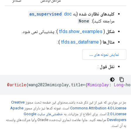
اسکالر
مراحل/پاداش
as_supervised
doc
(به
کلیدهای نظارت شده
None
مراجعه کنید):
): پشتیبانی نمی شود.
tfds.show_examples
(
شکل
):
tfds.as_dataframe
(
مثال‌ها
:
نقل قول
@article
{
wang2023mimicplay
,
title
={
Mimicplay
:
Long
-
ho
Creative
جز در مواردی که غیر از این ذکر شده باشد،‌محتوای این صفحه تحت مجوز
Apache
است. نمونه کدها نیز دارای مجوز
Commons Attribution 4.0 License
خطمشی‌های سایت Google
است. برای اطلاع از جزئیات، به
2.0 License
مراجعه کنید. جاوا علامت تجاری ثبت‌شده Oracle و/یا شرکت‌های وابسته
Developers‏
به آن است.