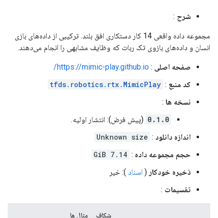
:
شرح
مجموعه داده واقعی 14 کار دستکاری افق بلند. ترکیبی از داده‌های بازی
انسان و داده‌های بازوی تک ربات که وظایف مشابهی را انجام می‌دهند.
https://mimic-play.github.io/
:
صفحه اصلی
tfds.robotics.rtx.MimicPlay
:
کد منبع
:
نسخه ها
(پیش فرض): انتشار اولیه.
0.1.0
Unknown size
:
اندازه دانلود
7.14 GiB
:
حجم مجموعه داده
): خیر
اسناد
(
ذخیره خودکار
:
تقسیمات
مثال ها
شکاف