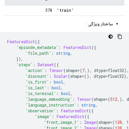
'train'
378
:
ساختار ویژگی
FeaturesDict
({
'episode_metadata'
:
FeaturesDict
({
'file_path'
:
string
,
}),
'steps'
:
Dataset
({
'action'
:
Tensor
(
shape
=(
7
,),
 dtype
=
float32
),
'discount'
:
Scalar
(
shape
=(),
 dtype
=
float32
),
'is_first'
:
bool
,
'is_last'
:
bool
,
'is_terminal'
:
bool
,
'language_embedding'
:
Tensor
(
shape
=(
512
,),
 d
'language_instruction'
:
string
,
'observation'
:
FeaturesDict
({
'image'
:
FeaturesDict
({
'front_image_1'
:
Image
(
shape
=(
120
,
1
'front_image_2'
:
Image
(
shape
=(
120
,
1