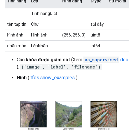
Tính năng
Lớp
Hình dạng
Dtype
Sự mô tả
Tính năngDict
tên tập tin
Chữ
sợi dây
hình ảnh
Hình ảnh
(256, 256, 3)
uint8
nhãn mác
LớpNhãn
int64
Các
khóa được giám sát
(Xem
as_supervised
doc
):
('image', 'label', 'filename')
Hình
(
tfds.show_examples
):