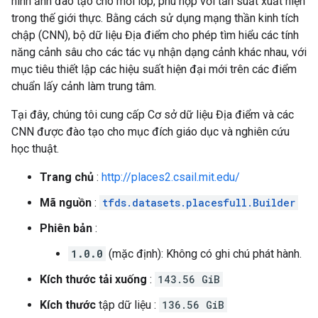
hình ảnh đào tạo cho mỗi lớp, phù hợp với tần suất xuất hiện
trong thế giới thực. Bằng cách sử dụng mạng thần kinh tích
chập (CNN), bộ dữ liệu Địa điểm cho phép tìm hiểu các tính
năng cảnh sâu cho các tác vụ nhận dạng cảnh khác nhau, với
mục tiêu thiết lập các hiệu suất hiện đại mới trên các điểm
chuẩn lấy cảnh làm trung tâm.
Tại đây, chúng tôi cung cấp Cơ sở dữ liệu Địa điểm và các
CNN được đào tạo cho mục đích giáo dục và nghiên cứu
học thuật.
Trang chủ
:
http://places2.csail.mit.edu/
Mã nguồn
:
tfds.datasets.placesfull.Builder
Phiên bản
:
1.0.0
(mặc định): Không có ghi chú phát hành.
Kích thước tải xuống
:
143.56 GiB
Kích thước
tập dữ liệu :
136.56 GiB