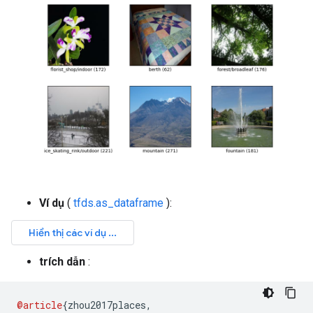
Ví dụ
(
tfds.as_dataframe
):
trích dẫn
:
@article
{
zhou2017places
,