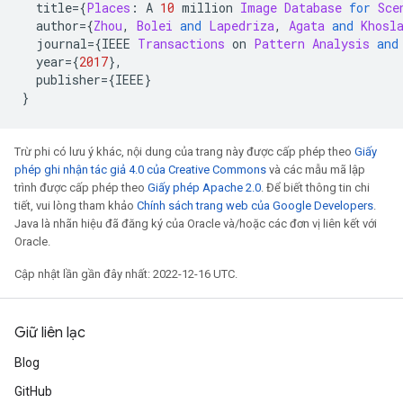
  title
={
Places
:
 A 
10
 million 
Image
Database
for
Sce
  author
={
Zhou
,
Bolei
and
Lapedriza
,
Agata
and
Khosl
  journal
={
IEEE 
Transactions
 on 
Pattern
Analysis
and
  year
={
2017
},
  publisher
={
IEEE
}
}
Trừ phi có lưu ý khác, nội dung của trang này được cấp phép theo
Giấy
phép ghi nhận tác giả 4.0 của Creative Commons
và các mẫu mã lập
trình được cấp phép theo
Giấy phép Apache 2.0
. Để biết thông tin chi
tiết, vui lòng tham khảo
Chính sách trang web của Google Developers
.
Java là nhãn hiệu đã đăng ký của Oracle và/hoặc các đơn vị liên kết với
Oracle.
Cập nhật lần gần đây nhất: 2022-12-16 UTC.
Giữ liên lạc
Blog
GitHub