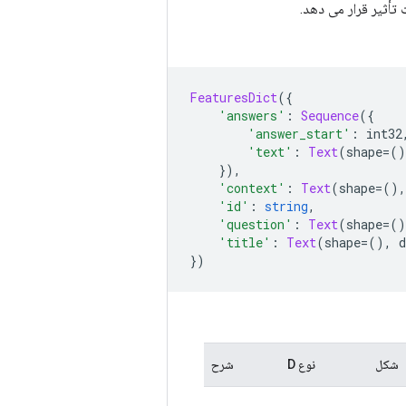
FeaturesDict
({
'answers'
:
Sequence
({
'answer_start'
:
 int32
'text'
:
Text
(
shape
=()
}),
'context'
:
Text
(
shape
=(),
'id'
:
string
,
'question'
:
Text
(
shape
=()
'title'
:
Text
(
shape
=(),
 d
})
شکل
نوع D
شرح