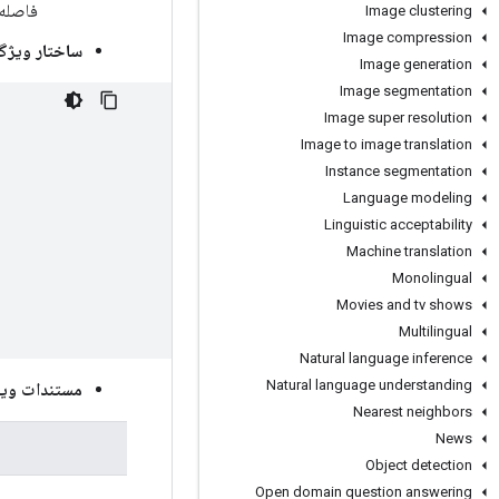
فاصله‌های پا
Image clustering
Image compression
ساختار ویژگ
Image generation
Image segmentation
Image super resolution
Image to image translation
Instance segmentation
Language modeling
Linguistic acceptability
Machine translation
Monolingual
Movies and tv shows
Multilingual
Natural language inference
Natural language understanding
مستندات وی
Nearest neighbors
News
Object detection
Open domain question answering