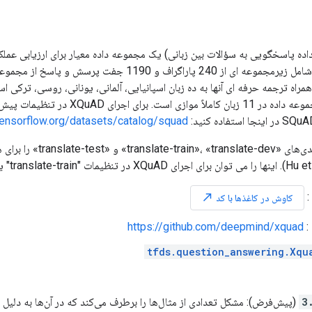
عه داده پاسخگویی به سؤالات بین زبانی) یک مجموعه داده معیار برای ارزیابی عم
ان، 2016) به همراه ترجمه حرفه ای آنها به ده زبان اسپانیایی، آلمانی، یونانی، روسی، تر
هندی. در نتیجه، مجموعه داده در 11 زبان کا
tensorflow.org/datasets/catalog/squad
:
north_east
کاوش در کاغذها با کد
https://github.com/deepmind/xquad
:
tfds.question_answering.Xqu
3
(پیش‌فرض): مشکل تعدادی از مثال‌ها را برطرف می‌کند که در آن‌ها به دل