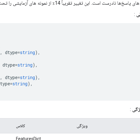
سخ‌ها نادرست است. این تغییر تقریباً 14٪ از نمونه های آزمایشی را تحت تأثیر قرار می دهد.
ی
:
,
,
 dtype
=
string
),
 dtype
=
string
),
,
 dtype
=
string
),
type
=
string
),
ژگی
:
ویژگی
کلاس
FeaturesDict