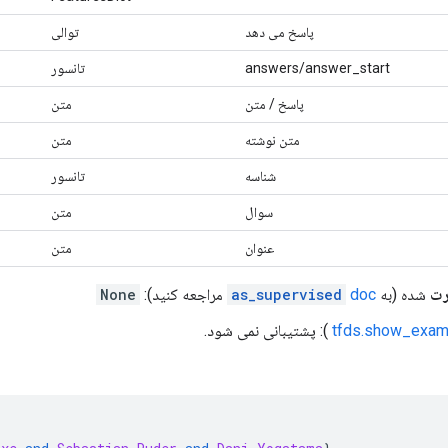
پاسخ می دهد
توالی
answers/answer_start
تانسور
پاسخ / متن
متن
متن نوشته
متن
شناسه
تانسور
سوال
متن
عنوان
متن
رت
شده (به
doc
as_supervised
مراجعه کنید):
None
tfds.show_exam
): پشتیبانی نمی شود.