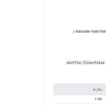
: تقسیم آزمایشی XQuAD 'el'، با تقسیم‌های translate-train/translate-dev/translate-test از
shuffle_files=False
مثال ها
1190