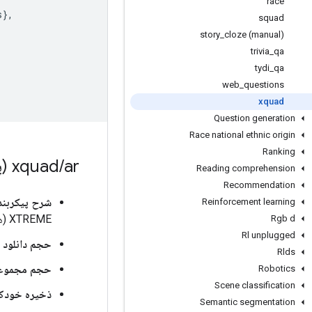
race
s
},
squad
story
_
cloze (manual)
trivia
_
qa
tydi
_
qa
web
_
questions
xquad
Question generation
Race national ethnic origin
Ranking
ar (پیکربندی پیش فرض)
/
xquad
Reading comprehension
Recommendation
شرح پیکربند
Reinforcement learning
XTREME (هو و همکاران، 2020).
Rgb d
Rl unplugged
حجم دانلود
:
Rlds
حجم مجموعه
Robotics
Scene classification
ذخیره خودکا
Semantic segmentation