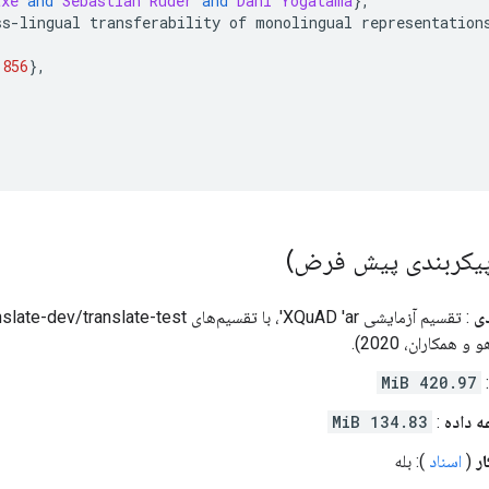
txe
and
Sebastian
Ruder
and
Dani
Yogatama
},
ss
-
lingual transferability of monolingual representation
1856
},
,
}
ی
420.97 MiB
 داده
:
134.83 MiB
ر
(
اسناد
): بله