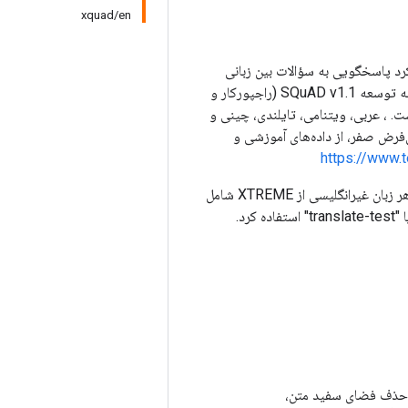
xquad/en
لکرد پاسخگویی به سؤالات بین زبانی
است. مجموعه داده شامل زیرمجموعه ای از 240 پاراگراف و 1190 جفت پرسش و پاسخ از مجموعه توسعه SQuAD v1.1 (راجپورکار و
کی است. ، عربی، ویتنامی، تایلندی، چینی و
ملاً موازی است. برای اجرای XQuAD در تنظیمات پیش‌فرض صفر، از داده‌های آموزشی و
https://www.
ما همچنین تقسیم‌بندی‌های «translate-train»، «translate-dev» و «translate-test» را برای هر زبان غیرانگلیسی از XTREME شامل
یل حذف فضای سفید متن،