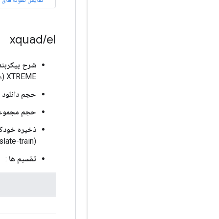
xquad
/
el
شرح پیکربند
XTREME (هو و همکاران، 2020) ترجمه شده توسط ماشین.
حجم دانلود
:
حجم مجموعه
ذخیره خودکا
slate-train)
تقسیم ها
: