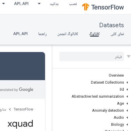
نصب
بدانید
API، API
Datasets
نمای کلی
کاتالوگ
کاتالوگ انجمن
راهنما
API، API
Overview
Dataset Collections
3d
Abstractive text summarization
Age
TensorFlow
منابع
Anomaly detection
Audio
xquad
Biology