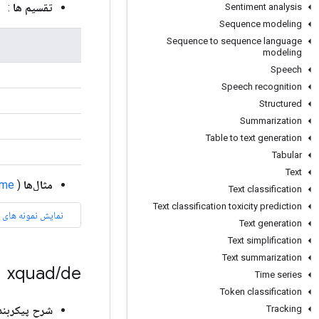
تقسیم ها
:
Sentiment analysis
Sequence modeling
Sequence to sequence language
modeling
Speech
Speech recognition
Structured
Summarization
Table to text generation
Tabular
Text
مثال‌ها
(
ame
Text classification
Text classification toxicity prediction
Text generation
Text simplification
Text summarization
xquad
/
de
Time series
Token classification
Tracking
شرح پیکربند