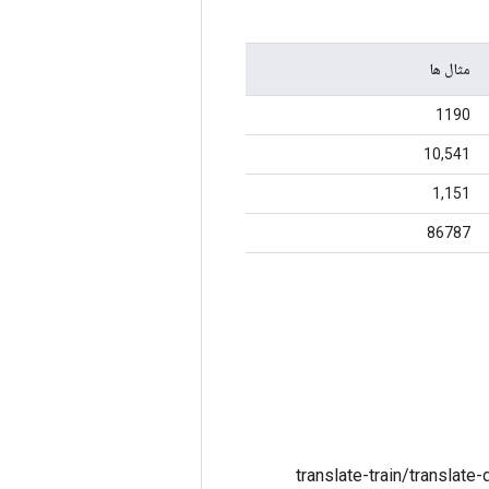
مثال ها
1190
10,541
1,151
86787
translate-train/translate-dev/translate-test sp