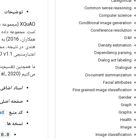
Categorical
Common sense reasoning
توضیحات
:
Computer science
Conditional image generation
XQuAD (مجمو
Coreference resolution
D4rl
همکار
Density estimation
Dependency parsing
اعتبارسنجی SQuAD v1.1 در اینجا استفاده کنید:
Dialog act labeling
Dialogue
می‌کنیم (Hu et al., 2020). اینها را می توان برای اجرای XQuAD در تنظیمات "translate-train" یا "translate-test" استفاده کرد.
Document summarization
Facial attributes
اسناد اضافی
Fine grained image classification
Gender
صفحه اصلی
Graph
کد منبع
:
ad
Graphs
Health
نسخه ها
:
Image
.0.0
Image classification