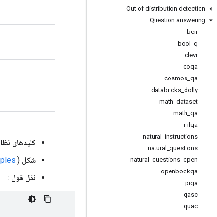
Out of distribution detection
Question answering
beir
bool
_
q
clevr
coqa
cosmos
_
qa
databricks
_
dolly
math
_
dataset
math
_
qa
mlqa
natural
_
instructions
کلیدهای نظا
natural
_
questions
شکل
(
ples
natural
_
questions
_
open
openbookqa
نقل قول
:
piqa
qasc
quac