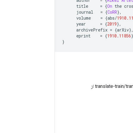
      author    
=
{
Mikel
Arte
      title     
=
{
On
 the cro
      journal   
=
{
CoRR
},
      volume    
=
{
abs
/
1910.1
      year      
=
{
2019
},
      archivePrefix 
=
{
arXiv
}
      eprint    
=
{
1910.11856
}
: تقسیم آزمایشی XQuAD 'ar'، با تقسیم‌های translate-train/translate-dev/translate-test از