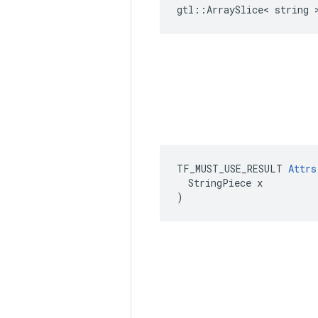
gtl::ArraySlice< string 
TF_MUST_USE_RESULT 
Attrs
  StringPiece x

)