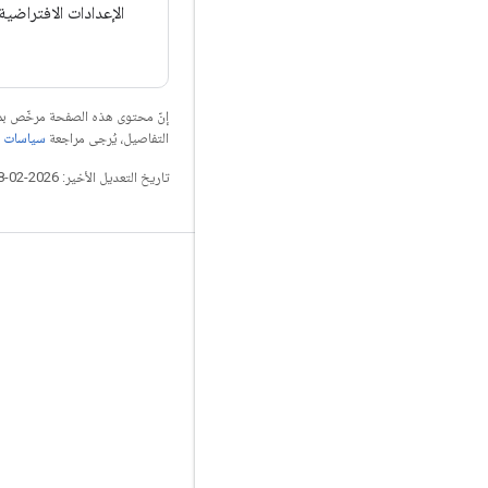
الإعدادات الافتراضية 
إنّ محتوى هذه الصفحة مرخّص 
التفاصيل، يُرجى مراجعة
سياسات موقع elopers
تاريخ التعديل الأخير: 2026-02-18 (حسب التوقيت العالمي المتفَّق عليه)
التواصل الاجتماعي
المدوّنة
GitHub
Twitter
哔哩哔哩