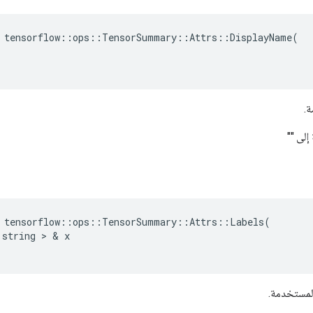
 tensorflow::ops::TensorSummary::Attrs::DisplayName(

.
إلى ""
tensorflow
::
ops
::
TensorSummary
::
Attrs
::
Labels
(
string
>
&
x
المستخدمة.