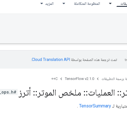
يقات
المنظومة المتكاملة
المزيد
تمت ترجمة هذه الصفحة بواسطة
Cloud Translation API‏
.
ة برمجة التطبيقات
TensorFlow v2.1.0
C++
ر
::
العمليات
::
ملخص الموتر
::
أترز
#include <logging_ops.h>
يارية لـ
TensorSummary
.