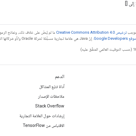
إلى []
بموجب
ترخيص Creative Commons Attribution 4.0‏
ما لم يُنصّ على خلاف ذلك، ونماذج الر
Google Dev‏
. إنّ Java هي علامة تجارية مسجَّلة لشركة Oracle و/أو شركائها التابعين.
الدعم
أداة تتبّع المشاكل
ملاحظات الإصدار
Stack Overflow
إرشادات حول العلامة التجارية
الاقتباس من TensorFlow