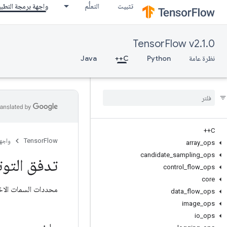
تثبيت
التعلُّم
واجهة برمجة التطب
TensorFlow v2.1.0
نظرة عامة
Python
C++
Java
C++
TensorFlow
واجه
array
_
ops
candidate
_
sampling
_
ops
تدفق التوت
control
_
flow
_
ops
core
محددات السمات الاخت
data
_
flow
_
ops
image
_
ops
io
_
ops