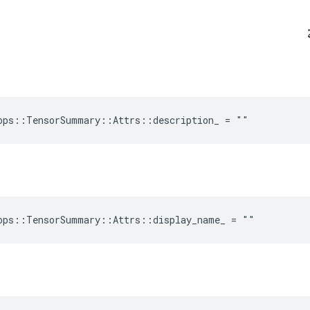
ة
ops::TensorSummary::Attrs::description_ = ""
ops::TensorSummary::Attrs::display_name_ = ""