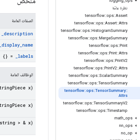
ملخص
logging
_
ops
نظرة عامّة
tensorflow
::
ops
::
Assert
الصفات العامة
tensorflow
::
ops
::
Assert
::
Attrs
tensorflow
::
ops
::
Histogram
Summary
"
_
description
tensorflow
::
ops
::
Merge
Summary
_
display
_
name
tensorflow
::
ops
::
Print
tensorflow
::
ops
::
Print
::
Attrs
= {}
_
labels
tensorflow
::
ops
::
Print
V2
tensorflow
::
ops
::
Print
V2
::
Attrs
الوظائف العامة
tensorflow
::
ops
::
Scalar
Summary
tensorflow
::
ops
::
Tensor
Summary
tring
Piece x)
tensorflow
::
ops
::
Tensor
Summary
::
Attrs
tensorflow
::
ops
::
Tensor
Summary
V2
tring
Piece x)
tensorflow
::
ops
::
Timestamp
math
_
ops
string > & x)
nn
_
ops
no
_
op