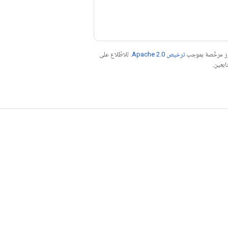
موز مرخّصة بموجب
ترخيص Apache 2.0‏
. للاطّلاع على