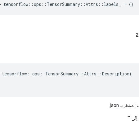
> tensorflow::ops::TensorSummary::Attrs::labels_ = {}
ة
 tensorflow::ops::TensorSummary::Attrs::Description(

فر بـ json.
إلى ""