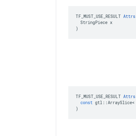
TF_MUST_USE_RESULT 
Attrs
  StringPiece x

)
TF_MUST_USE_RESULT
Attrs
const
gtl
::
ArraySlice
<
)