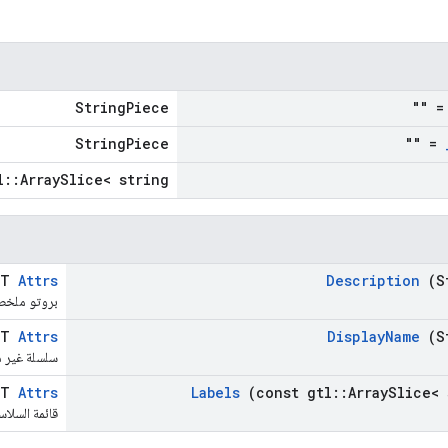
StringPiece
= "
StringPiece
= ""
l::ArraySlice< string >
LT
Attrs
Description
(S
بروتو ملخص ا
LT
Attrs
Display
Name
(S
سلسلة غير 
LT
Attrs
Labels
(const gtl
::
Array
Slice< 
قائمة السلا