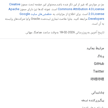
جز در مواردی که غیر از این ذکر شده باشد،‌محتوای این صفحه تحت مجوز
Creative
Commons Attribution 4.0 License
است. نمونه کدها نیز دارای مجوز
Apache
2.0 License
است. برای اطلاع از جزئیات، به
خطمشی‌های سایت Google
Developers‏
مراجعه کنید. جاوا علامت تجاری ثبت‌شده Oracle و/یا شرکت‌های وابسته
به آن است.
تاریخ آخرین به‌روزرسانی 2026-02-18 به‌وقت ساعت هماهنگ جهانی.
مرتبط بمانید
وبلاگ
GitHub
Twitter
哔哩哔哩
پشتیبانی
پیگیری‌کننده نسخه
یادداشت‌های انتشار