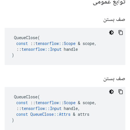
توابع عمومی
صف بستن
QueueClose
(
const
::
tensorflow
::
Scope
&
scope
,
::
tensorflow
::
Input
handle
)
صف بستن
QueueClose
(
const
::
tensorflow
::
Scope
&
scope
,
::
tensorflow
::
Input
handle
,
const
QueueClose
::
Attrs
&
attrs
)