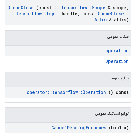
Queue
Close
(const
::
tensorflow
::
Scope
& scope
,
::
tensorflow
::
Input
handle
,
const
Queue
Close
::
Attrs
& attrs)
صفات عمومی
operation
Operation
توابع عمومی
operator
::
tensorflow
::
Operation
() const
توابع استاتیک عمومی
Cancel
Pending
Enqueues
(bool x)