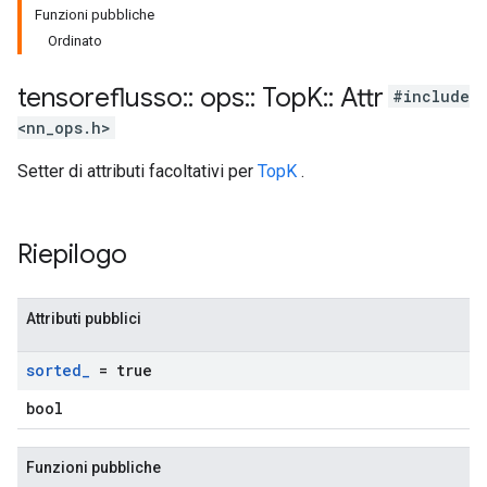
Funzioni pubbliche
Ordinato
tensoreflusso
::
ops
::
Top
K
::
Attr
#include
<nn_ops.h>
Setter di attributi facoltativi per
TopK
.
Riepilogo
Attributi pubblici
sorted
_
= true
bool
Funzioni pubbliche