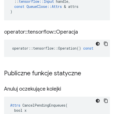
::
tensorflow
::
Input
handle
,
const
QueueClose
::
Attrs
&
attrs
)
operator
::
tensorflow
::
Operacja
operator
::
tensorflow
::
Operation
()
const
Publiczne funkcje statyczne
Anuluj oczekujące kolejki
Attrs
 CancelPendingEnqueues(

  bool x
