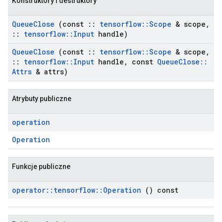
Konstruktory i destruktory
Queue
Close
(const
::
tensorflow
::
Scope
& scope
,
::
tensorflow
::
Input
handle)
Queue
Close
(const
::
tensorflow
::
Scope
& scope
,
::
tensorflow
::
Input
handle
,
const
Queue
Close
::
Attrs
& attrs)
Atrybuty publiczne
operation
Operation
Funkcje publiczne
operator
::
tensorflow
::
Operation
() const