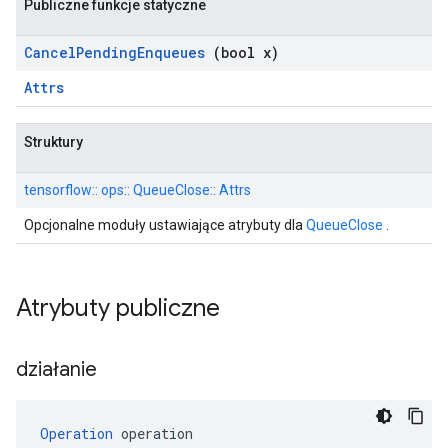
Publiczne funkcje statyczne
Cancel
Pending
Enqueues
(bool x)
Attrs
Struktury
tensorflow:: ops:: QueueClose:: Attrs
Opcjonalne moduły ustawiające atrybuty dla
QueueClose
.
Atrybuty publiczne
działanie
Operation
 operation