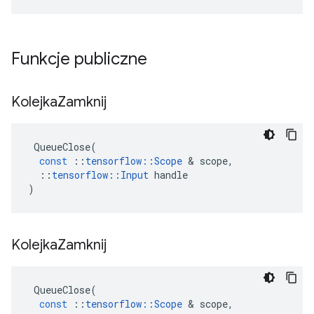
Funkcje publiczne
Kolejka
Zamknij
QueueClose
(
const
::
tensorflow
::
Scope
&
scope
,
::
tensorflow
::
Input
handle
)
Kolejka
Zamknij
QueueClose
(
const
::
tensorflow
::
Scope
&
scope
,