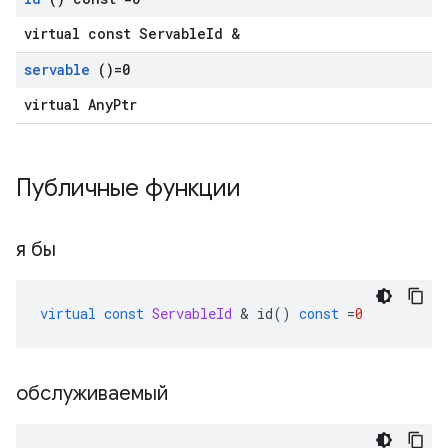
virtual const ServableId &
servable
()=0
virtual AnyPtr
Публичные функции
я бы
virtual
const
ServableId
&
 id
()
const
=
0
обслуживаемый