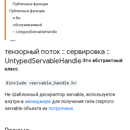
Публичные функции
Публичные функции
я бы
обслуживаемый
~ UntypedServableHandle
тензорный поток
::
сервировка
::
Untyped
Servable
Handle
Это абстрактный
класс.
#include <servable_handle.h>
Не-Шаблонный дескриптор servable, используется
внутри в
менеджере
для получения типа стертого
servable объекта из
погрузчика
.