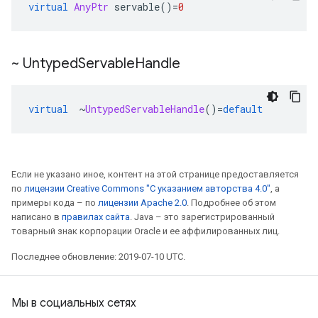
virtual
AnyPtr
 servable
()=
0
~ Untyped
Servable
Handle
virtual
~
UntypedServableHandle
()=
default
Если не указано иное, контент на этой странице предоставляется
по
лицензии Creative Commons "С указанием авторства 4.0"
, а
примеры кода – по
лицензии Apache 2.0
. Подробнее об этом
написано в
правилах сайта
. Java – это зарегистрированный
товарный знак корпорации Oracle и ее аффилированных лиц.
Последнее обновление: 2019-07-10 UTC.
Мы в социальных сетях