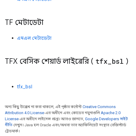
TF মেটাডেটা
এমএল মেটাডেটা
TFX বেসিক শেয়ার্ড লাইব্রেরি (
tfx
_
bsl
)
tfx_bsl
অন্য কিছু উল্লেখ না করা থাকলে, এই পৃষ্ঠার কন্টেন্ট
Creative Commons
Attribution 4.0 License
-এর অধীনে এবং কোডের নমুনাগুলি
Apache 2.0
License
-এর অধীনে লাইসেন্স প্রাপ্ত। আরও জানতে,
Google Developers সাইট
নীতি
দেখুন। Java হল Oracle এবং/অথবা তার অ্যাফিলিয়েট সংস্থার রেজিস্টার্ড
ট্রেডমার্ক।