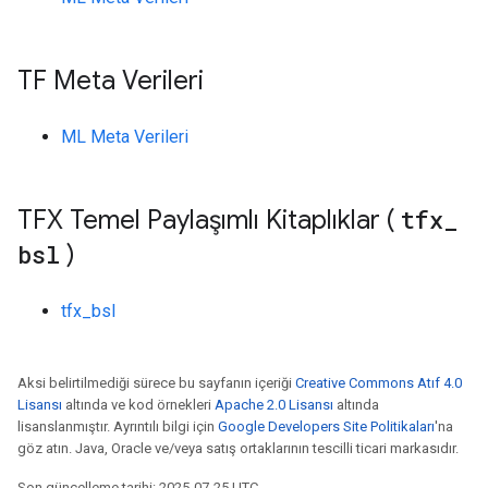
TF Meta Verileri
ML Meta Verileri
TFX Temel Paylaşımlı Kitaplıklar (
tfx
_
bsl
)
tfx_bsl
Aksi belirtilmediği sürece bu sayfanın içeriği
Creative Commons Atıf 4.0
Lisansı
altında ve kod örnekleri
Apache 2.0 Lisansı
altında
lisanslanmıştır. Ayrıntılı bilgi için
Google Developers Site Politikaları
'na
göz atın. Java, Oracle ve/veya satış ortaklarının tescilli ticari markasıdır.
Son güncelleme tarihi: 2025-07-25 UTC.