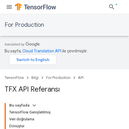
For Production
Bu sayfa,
Cloud Translation API
ile çevrilmiştir.
TensorFlow
Bilgi
For Production
API
TFX API Referansı
Bu sayfada
TensorFlow Genişletilmiş
Veri doğrulama
Dönüştür