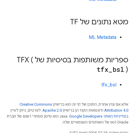
מטא נתונים של TF
ML Metadata
ספריות משותפות בסיסיות של TFX (
tfx
_
bsl
)
tfx_bsl
אלא אם צוין אחרת, התוכן של דף זה הוא ברישיון
Creative Commons
Attribution 4.0
ודוגמאות הקוד הן ברישיון
Apache 2.0
. לפרטים, ניתן לעיין
ב
מדיניות האתר Google Developers‏
.‏ Java הוא סימן מסחרי רשום של חברת
Oracle ו/או של השותפים העצמאיים שלה.
עדכון אחרון: 2025-07-25 (שעון UTC).